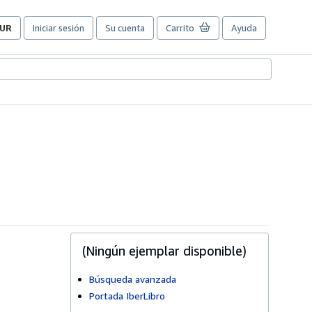
UR
Iniciar sesión
Su cuenta
Carrito
Ayuda
referencias
e
ompra
el
itio.
(Ningún ejemplar disponible)
Búsqueda avanzada
Portada IberLibro