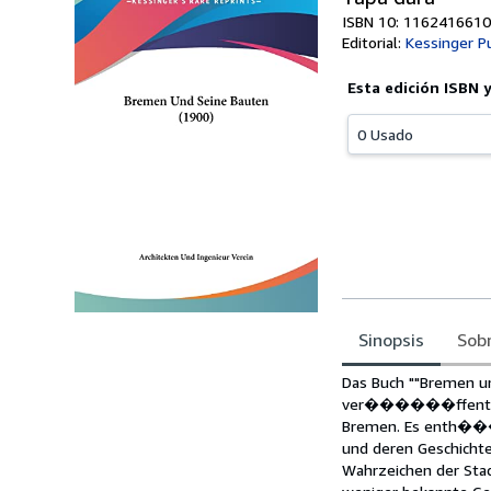
ISBN 10: 1162416610
Editorial:
Kessinger P
Esta edición ISBN 
0 Usado
Sinopsis
Sobr
Sinopsis
Das Buch ""Bremen un
ver������ffentlicht
Bremen. Es enth���
und deren Geschichte
Wahrzeichen der Sta