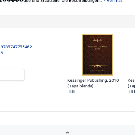
eb�����ude und Stadtteile. Die Beschreibungen...
Ver más
:
9783747733462
19
Kessinger Publishing, 2010
Kes
(Tapa blanda)
(Ta