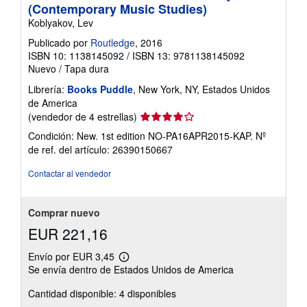
(Contemporary Music Studies)
Koblyakov, Lev
Publicado por
Routledge
, 2016
ISBN 10: 1138145092
/
ISBN 13: 9781138145092
Nuevo
/
Tapa dura
Librería:
Books Puddle
, New York, NY, Estados Unidos
de America
Calificación
(vendedor de 4 estrellas)
del
Condición: New. 1st edition NO-PA16APR2015-KAP.
Nº
vendedor:
de ref. del artículo: 26390150667
4
de
Contactar al vendedor
5
estrellas
Comprar nuevo
EUR 221,16
Envío por EUR 3,45
Más
Se envía dentro de Estados Unidos de America
información
sobre
Cantidad disponible: 4 disponibles
las
tarifas