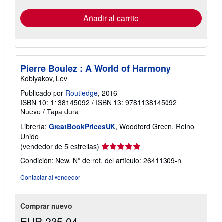
tarifas
de
envío
Añadir al carrito
Pierre Boulez : A World of Harmony
Koblyakov, Lev
Publicado por
Routledge
, 2016
ISBN 10: 1138145092
/
ISBN 13: 9781138145092
Nuevo
/
Tapa dura
Librería:
GreatBookPricesUK
, Woodford Green, Reino
Unido
Calificación
(vendedor de 5 estrellas)
del
Condición: New.
Nº de ref. del artículo: 26411309-n
vendedor:
5
Contactar al vendedor
de
5
estrellas
Comprar nuevo
EUR 235,04