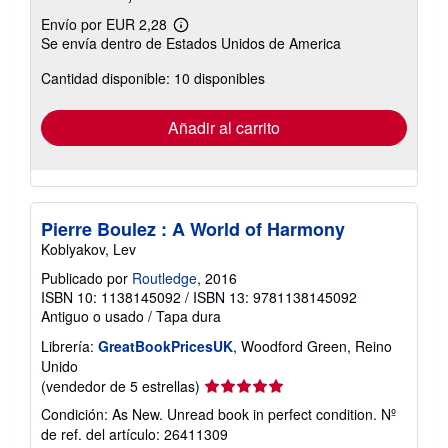
Envío por EUR 2,28
Más
Se envía dentro de Estados Unidos de America
información
sobre
Cantidad disponible: 10 disponibles
las
tarifas
de
envío
Añadir al carrito
Pierre Boulez : A World of Harmony
Koblyakov, Lev
Publicado por
Routledge
, 2016
ISBN 10: 1138145092
/
ISBN 13: 9781138145092
Antiguo o usado
/
Tapa dura
Librería:
GreatBookPricesUK
, Woodford Green, Reino
Unido
Calificación
(vendedor de 5 estrellas)
del
Condición: As New. Unread book in perfect condition.
Nº
vendedor:
de ref. del artículo: 26411309
5