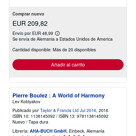
de
5
estrellas
Comprar nuevo
EUR 209,82
Envío por EUR 48,99
Más
Se envía de Alemania a Estados Unidos de America
información
sobre
Cantidad disponible: Más de 20 disponibles
las
tarifas
de
envío
Añadir al carrito
Pierre Boulez : A World of Harmony
Lev Koblyakov
Publicado por
Taylor & Francis Ltd Jul 2016
, 2016
ISBN 10: 1138145092
/
ISBN 13: 9781138145092
Nuevo
/
Tapa dura
Librería:
AHA-BUCH GmbH
, Einbeck, Alemania