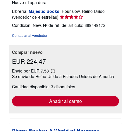
Nuevo
/
Tapa dura
Librería:
Majestic Books
, Hounslow, Reino Unido
Calificación
(vendedor de 4 estrellas)
del
Condición: New.
Nº de ref. del artículo: 389449172
vendedor:
4
Contactar al vendedor
de
5
estrellas
Comprar nuevo
EUR 224,47
Envío por EUR 7,58
Más
Se envía de Reino Unido a Estados Unidos de America
información
sobre
Cantidad disponible: 3 disponibles
las
tarifas
de
envío
Añadir al carrito
Pierre Boulez: A World of Harmony