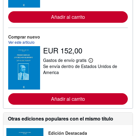
f
o
r
Añadir al carrito
m
a
c
i
ó
Comprar nuevo
n
Ver este artículo
s
EUR 152,00
o
b
r
Gastos de envío gratis
M
e
Se envía dentro de Estados Unidos de
á
l
s
America
a
i
s
n
t
f
a
o
r
r
i
Añadir al carrito
m
f
a
a
c
s
i
d
ó
e
Otras ediciones populares con el mismo título
n
e
s
n
o
v
Edición Destacada
b
í