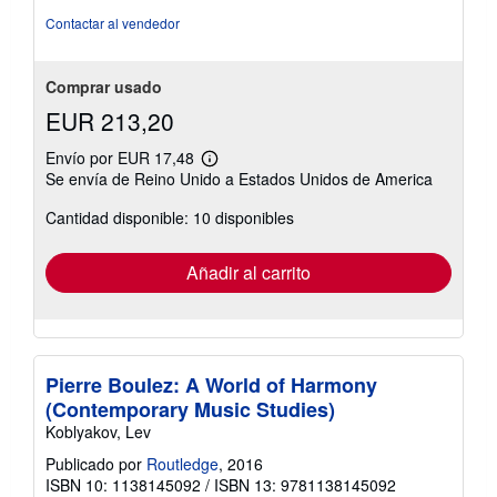
de
Contactar al vendedor
5
estrellas
Comprar usado
EUR 213,20
Envío por EUR 17,48
Más
Se envía de Reino Unido a Estados Unidos de America
información
sobre
Cantidad disponible: 10 disponibles
las
tarifas
de
envío
Añadir al carrito
Pierre Boulez: A World of Harmony
(Contemporary Music Studies)
Koblyakov, Lev
Publicado por
Routledge
, 2016
ISBN 10: 1138145092
/
ISBN 13: 9781138145092