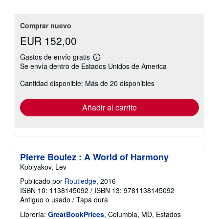
5
estrellas
Comprar nuevo
EUR 152,00
Gastos de envío gratis
Más
Se envía dentro de Estados Unidos de America
información
sobre
Cantidad disponible: Más de 20 disponibles
las
tarifas
de
envío
Añadir al carrito
Pierre Boulez : A World of Harmony
Koblyakov, Lev
Publicado por
Routledge
, 2016
ISBN 10: 1138145092
/
ISBN 13: 9781138145092
Antiguo o usado
/
Tapa dura
Librería:
GreatBookPrices
, Columbia, MD, Estados