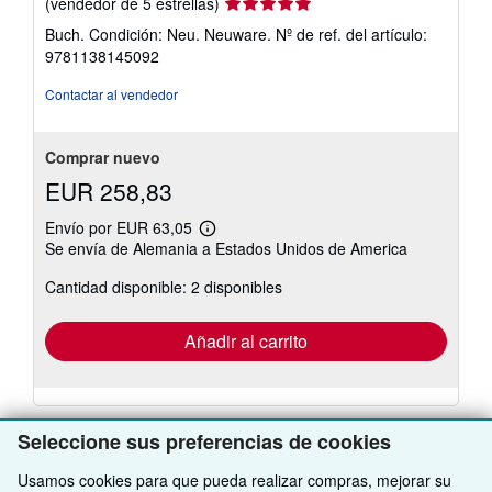
Calificación
(vendedor de 5 estrellas)
del
Buch. Condición: Neu. Neuware.
Nº de ref. del artículo:
vendedor:
9781138145092
5
de
Contactar al vendedor
5
estrellas
Comprar nuevo
EUR 258,83
Envío por EUR 63,05
Más
Se envía de Alemania a Estados Unidos de America
información
sobre
Cantidad disponible: 2 disponibles
las
tarifas
de
envío
Añadir al carrito
Seleccione sus preferencias de cookies
Usamos cookies para que pueda realizar compras, mejorar su