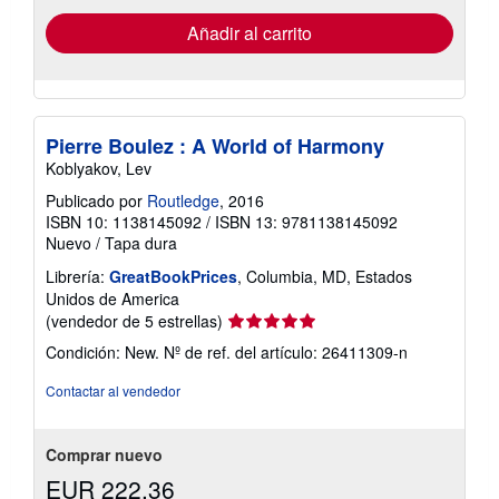
de
envío
Añadir al carrito
Pierre Boulez : A World of Harmony
Koblyakov, Lev
Publicado por
Routledge
, 2016
ISBN 10: 1138145092
/
ISBN 13: 9781138145092
Nuevo
/
Tapa dura
Librería:
GreatBookPrices
, Columbia, MD, Estados
Unidos de America
Calificación
(vendedor de 5 estrellas)
del
Condición: New.
Nº de ref. del artículo: 26411309-n
vendedor:
5
Contactar al vendedor
de
5
estrellas
Comprar nuevo
EUR 222,36