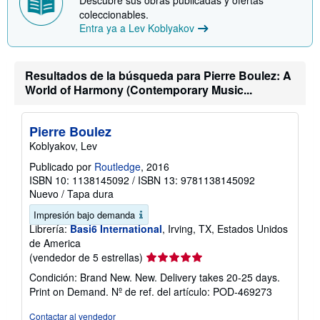
Descubre sus obras publicadas y ofertas
coleccionables.
Entra ya a Lev Koblyakov
Resultados de la búsqueda para Pierre Boulez: A
World of Harmony (Contemporary Music...
Pierre Boulez
Koblyakov, Lev
Publicado por
Routledge
, 2016
ISBN 10: 1138145092
/
ISBN 13: 9781138145092
Nuevo
/
Tapa dura
Impresión bajo demanda
Librería:
Basi6 International
, Irving, TX, Estados Unidos
de America
Calificación
(vendedor de 5 estrellas)
del
Condición: Brand New. New. Delivery takes 20-25 days.
vendedor:
Print on Demand.
Nº de ref. del artículo: POD-469273
5
de
Contactar al vendedor