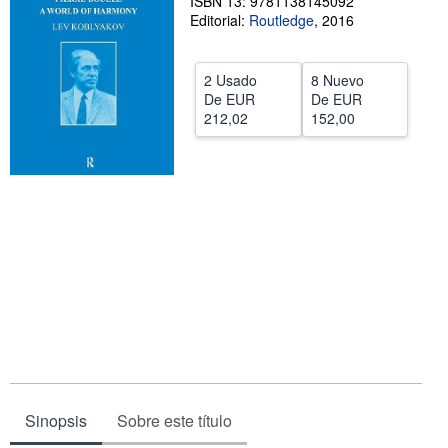
ISBN 13: 9781138145092
Editorial:
Routledge
,
2016
CERRAR
2 Usado
8 Nuevo
De
EUR
De
EUR
212,02
152,00
Sinopsis
Sobre este título