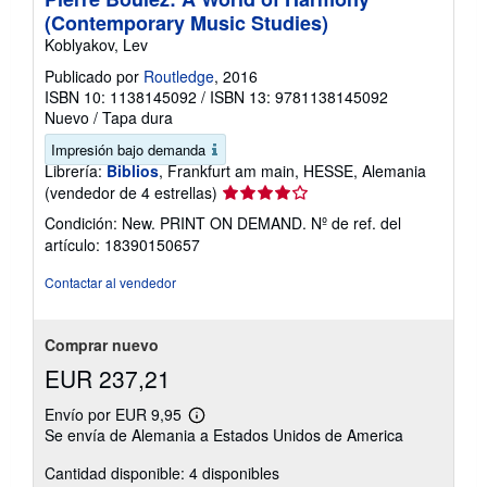
(Contemporary Music Studies)
Koblyakov, Lev
Publicado por
Routledge
, 2016
ISBN 10: 1138145092
/
ISBN 13: 9781138145092
Nuevo
/
Tapa dura
Impresión bajo demanda
Librería:
Biblios
, Frankfurt am main, HESSE, Alemania
Calificación
(vendedor de 4 estrellas)
del
Condición: New. PRINT ON DEMAND.
Nº de ref. del
vendedor:
artículo: 18390150657
4
de
Contactar al vendedor
5
estrellas
Comprar nuevo
EUR 237,21
Envío por EUR 9,95
Más
Se envía de Alemania a Estados Unidos de America
información
sobre
Cantidad disponible: 4 disponibles
las