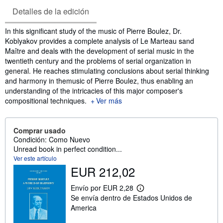
Detalles de la edición
Sinopsis
In this significant study of the music of Pierre Boulez, Dr.
Koblyakov provides a complete analysis of Le Marteau sand
Maître and deals with the development of serial music in the
twentieth century and the problems of serial organization in
general. He reaches stimulating conclusions about serial thinking
and harmony in themusic of Pierre Boulez, thus enabling an
understanding of the intricacies of this major composer's
compositional techniques.
Ver más
Comprar usado
Condición: Como Nuevo
Unread book in perfect condition...
Ver este artículo
EUR 212,02
Envío por EUR 2,28
M
Se envía dentro de Estados Unidos de
á
s
America
i
n