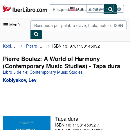
Pasar al contenido principal
IberLibro.com
EUR
Iniciar sesión
Preferencias
de
compra
Menú
del
sitio.
Koblyakov, Lev
Pierre Boulez: A World of Harmony (Contemporary Music Studies)
ISBN 13: 9781138145092
Mi cuenta
Consultar mis pedidos
Pierre Boulez: A World of Harmony
(Contemporary Music Studies) - Tapa dura
Búsqueda avanzada
Libro 5 de 14: Contemporary Music Studies
Colecciones
Koblyakov, Lev
Libros antiguos
Arte y coleccionismo
Vendedores
Comenzar a vender
Tapa dura
ISBN 10: 1138145092
Ayuda