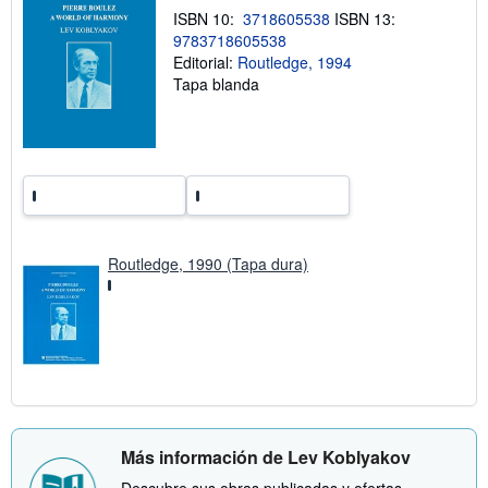
r
o
ISBN 10:
3718605538
ISBN 13:
e
9783718605538
l
Editorial:
Routledge, 1994
a
s
Tapa blanda
t
a
r
i
f
a
s
d
e
e
n
Routledge, 1990 (Tapa dura)
v
í
o
Más información de Lev Koblyakov