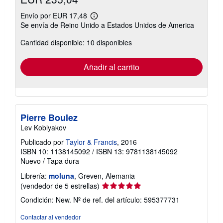
Envío por EUR 17,48
Más
Se envía de Reino Unido a Estados Unidos de America
información
sobre
Cantidad disponible: 10 disponibles
las
tarifas
de
envío
Añadir al carrito
Pierre Boulez
Lev Koblyakov
Publicado por
Taylor & Francis
, 2016
ISBN 10: 1138145092
/
ISBN 13: 9781138145092
Nuevo
/
Tapa dura
Librería:
moluna
, Greven, Alemania
Calificación
(vendedor de 5 estrellas)
del
Condición: New.
Nº de ref. del artículo: 595377731
vendedor:
5
Contactar al vendedor