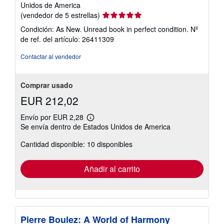
Unidos de America
Calificación
(vendedor de 5 estrellas)
del
Condición: As New. Unread book in perfect condition.
Nº
vendedor:
de ref. del artículo: 26411309
5
de
Contactar al vendedor
5
estrellas
Comprar usado
EUR 212,02
Envío por EUR 2,28
Más
Se envía dentro de Estados Unidos de America
información
sobre
Cantidad disponible: 10 disponibles
las
tarifas
de
envío
Añadir al carrito
Pierre Boulez: A World of Harmony