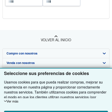
VOLVER AL INICIO
Compre con nosotros
Venda con nosotros
Búsqueda avanzada
Seleccione sus preferencias de cookies
Sobre nosotros
Colecciones
Comenzar a vender
Usamos cookies para que pueda realizar compras, mejorar su
Obtener Ayuda
Mi cuenta
Únase a nuestro programa de afiliados
Sobre IberLibro
experiencia en nuestra página y proporcionar correctamente
Otras compañías de AbeBooks
Mis pedidos
Recomiende un vendedor
Medios
Preguntas frecuentes y guías
nuestros servicios. También utilizamos cookies para comprender
el modo en que los clientes utilizan nuestros servicios (por
Siga a IberLibro
Ver carrito
Empleo
Atención al Cliente
AbeBooks.com
ejemplo, midiendo las visitas al sitio) y así poder realizar mejoras.
Ver más
Si está de acuerdo, también utilizaremos cookies de terceros
Política de Privacidad
AbeBooks.co.uk