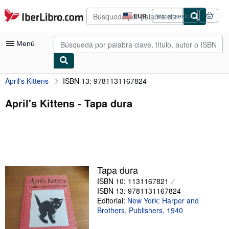
Pasar al contenido principal
IberLibro.com
EUR
Iniciar sesión
Preferencias
de
compra
Menú
del
sitio.
April's Kittens
ISBN 13: 9781131167824
Mi cuenta
Consultar mis pedidos
April's Kittens - Tapa dura
Búsqueda avanzada
Colecciones
Libros antiguos
Tapa dura
Arte y coleccionismo
ISBN 10: 1131167821
Vendedores
ISBN 13: 9781131167824
Editorial:
New York: Harper and
Comenzar a vender
Brothers, Publishers, 1940
Ayuda