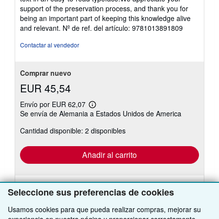
support of the preservation process, and thank you for
being an important part of keeping this knowledge alive
and relevant.
Nº de ref. del artículo: 9781013891809
Contactar al vendedor
Comprar nuevo
EUR 45,54
Envío por EUR 62,07
Más
Se envía de Alemania a Estados Unidos de America
información
sobre
Cantidad disponible: 2 disponibles
las
tarifas
de
envío
Añadir al carrito
Seleccione sus preferencias de cookies
Usamos cookies para que pueda realizar compras, mejorar su