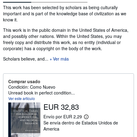
Sinopsis
This work has been selected by scholars as being culturally
important and is part of the knowledge base of civilization as we
know it.
This work is in the public domain in the United States of America,
and possibly other nations. Within the United States, you may
freely copy and distribute this work, as no entity (individual or
corporate) has a copyright on the body of the work.
Scholars believe, and...
Ver más
Comprar usado
Condición: Como Nuevo
Unread book in perfect condition...
Ver este artículo
EUR 32,83
Envío por EUR 2,29
M
Se envía dentro de Estados Unidos de
á
s
America
i