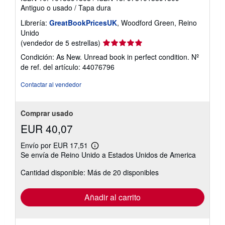
Antiguo o usado
/
Tapa dura
Librería:
GreatBookPricesUK
, Woodford Green, Reino
Unido
Calificación
(vendedor de 5 estrellas)
del
Condición: As New. Unread book in perfect condition.
Nº
vendedor:
de ref. del artículo: 44076796
5
de
Contactar al vendedor
5
estrellas
Comprar usado
EUR 40,07
Envío por EUR 17,51
Más
Se envía de Reino Unido a Estados Unidos de America
información
sobre
Cantidad disponible: Más de 20 disponibles
las
tarifas
de
envío
Añadir al carrito