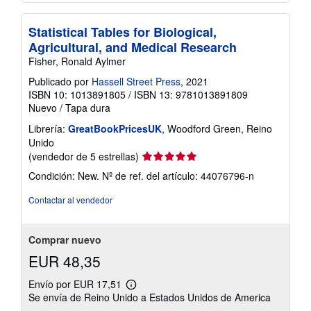
Statistical Tables for Biological,
Agricultural, and Medical Research
Fisher, Ronald Aylmer
Publicado por
Hassell Street Press
, 2021
ISBN 10: 1013891805
/
ISBN 13: 9781013891809
Nuevo
/
Tapa dura
Librería:
GreatBookPricesUK
, Woodford Green, Reino
Unido
Calificación
(vendedor de 5 estrellas)
del
Condición: New.
Nº de ref. del artículo: 44076796-n
vendedor:
5
Contactar al vendedor
de
5
estrellas
Comprar nuevo
EUR 48,35
Envío por EUR 17,51
Más
Se envía de Reino Unido a Estados Unidos de America
información
sobre