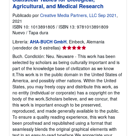
Agricultural, and Medical Research
Publicado por
Creative Media Partners, LLC Sep 2021
,
2021
ISBN 10: 1013891805
/
ISBN 13: 9781013891809
Nuevo
/
Tapa dura
Librería:
AHA-BUCH GmbH
, Einbeck, Alemania
Calificación
(vendedor de 5 estrellas)
del
Buch. Condición: Neu. Neuware - This work has been
vendedor:
selected by scholars as being culturally important and is
5
part of the knowledge base of civilization as we know
de
it.This work is in the public domain in the United States of
5
America, and possibly other nations. Within the United
estrellas
States, you may freely copy and distribute this work, as
no entity (individual or corporate) has a copyright on the
body of the work.Scholars believe, and we concur, that
this work is important enough to be preserved,
reproduced, and made generally available to the public.
To ensure a quality reading experience, this work has
been proofread and republished using a format that
seamlessly blends the original graphical elements with
text in an easy-to-read typeface.We appreciate your