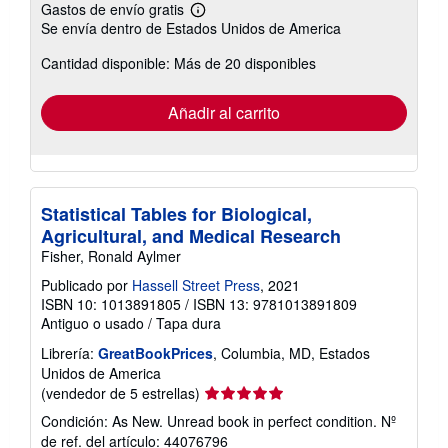
Gastos de envío gratis
Más
Se envía dentro de Estados Unidos de America
información
sobre
Cantidad disponible: Más de 20 disponibles
las
tarifas
de
envío
Añadir al carrito
Statistical Tables for Biological,
Agricultural, and Medical Research
Fisher, Ronald Aylmer
Publicado por
Hassell Street Press
, 2021
ISBN 10: 1013891805
/
ISBN 13: 9781013891809
Antiguo o usado
/
Tapa dura
Librería:
GreatBookPrices
, Columbia, MD, Estados
Unidos de America
Calificación
(vendedor de 5 estrellas)
del
Condición: As New. Unread book in perfect condition.
Nº
vendedor:
de ref. del artículo: 44076796