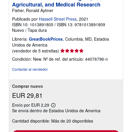
Agricultural, and Medical Research
Fisher, Ronald Aylmer
Publicado por
Hassell Street Press
, 2021
ISBN 10: 1013891805
/
ISBN 13: 9781013891809
Nuevo
/
Tapa dura
Librería:
GreatBookPrices
, Columbia, MD, Estados
Unidos de America
Calificación
(vendedor de 5 estrellas)
del
Condición: New.
Nº de ref. del artículo: 44076796-n
vendedor:
5
Contactar al vendedor
de
5
estrellas
Comprar nuevo
EUR 29,81
Envío por EUR 2,29
Más
Se envía dentro de Estados Unidos de America
información
sobre
Cantidad disponible: Más de 20 disponibles
las
tarifas
de