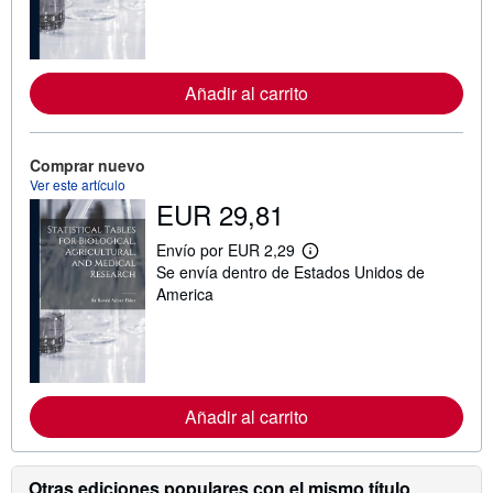
n
f
o
r
m
a
Añadir al carrito
c
i
ó
n
Comprar nuevo
s
o
Ver este artículo
b
EUR 29,81
r
e
Envío por EUR 2,29
l
M
a
Se envía dentro de Estados Unidos de
á
s
s
America
t
i
a
n
r
f
i
o
f
r
a
m
s
a
Añadir al carrito
d
c
e
i
e
ó
n
n
v
Otras ediciones populares con el mismo título
s