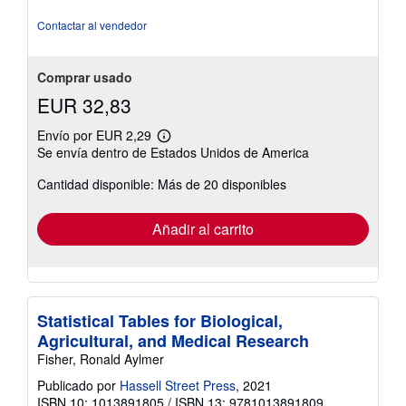
5
de
Contactar al vendedor
5
estrellas
Comprar usado
EUR 32,83
Envío por EUR 2,29
Más
Se envía dentro de Estados Unidos de America
información
sobre
Cantidad disponible: Más de 20 disponibles
las
tarifas
de
envío
Añadir al carrito
Statistical Tables for Biological,
Agricultural, and Medical Research
Fisher, Ronald Aylmer
Publicado por
Hassell Street Press
, 2021
ISBN 10: 1013891805
/
ISBN 13: 9781013891809