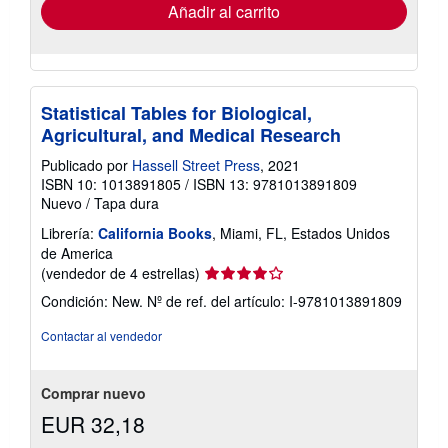
envío
Añadir al carrito
Statistical Tables for Biological,
Agricultural, and Medical Research
Publicado por
Hassell Street Press
, 2021
ISBN 10: 1013891805
/
ISBN 13: 9781013891809
Nuevo
/
Tapa dura
Librería:
California Books
, Miami, FL, Estados Unidos
de America
Calificación
(vendedor de 4 estrellas)
del
Condición: New.
Nº de ref. del artículo: I-9781013891809
vendedor:
4
Contactar al vendedor
de
5
estrellas
Comprar nuevo
EUR 32,18