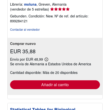
Librería:
moluna
, Greven, Alemania
Calificación
(vendedor de 5 estrellas)
del
Gebunden. Condición: New.
Nº de ref. del artículo:
vendedor:
899284121
5
de
Contactar al vendedor
5
estrellas
Comprar nuevo
EUR 35,88
Envío por EUR 48,99
Más
Se envía de Alemania a Estados Unidos de America
información
sobre
Cantidad disponible: Más de 20 disponibles
las
tarifas
de
envío
Añadir al carrito
Statistical Tables for Biological,