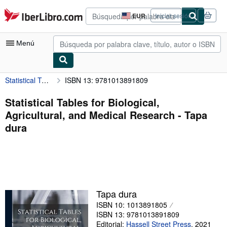
Pasar al contenido principal
IberLibro.com
EUR
Iniciar sesión
Preferencias
de
compra
Menú
del
sitio.
Statistical Tables for Biological, Agricultural, and Medical Research
ISBN 13: 9781013891809
Mi cuenta
Consultar mis pedidos
Statistical Tables for Biological,
Agricultural, and Medical Research - Tapa
Búsqueda avanzada
dura
Colecciones
Libros antiguos
Arte y coleccionismo
Vendedores
Tapa dura
ISBN 10: 1013891805
Comenzar a vender
ISBN 13: 9781013891809
Ayuda
Editorial:
Hassell Street Press
,
2021