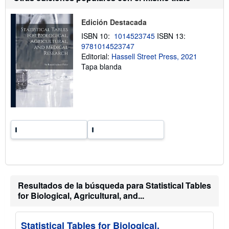
í
o
o
b
Edición Destacada
r
e
ISBN 10:
1014523745
ISBN 13:
l
a
9781014523747
s
Editorial:
Hassell Street Press, 2021
t
Tapa blanda
a
r
i
f
a
s
d
e
e
n
v
í
o
Resultados de la búsqueda para Statistical Tables
for Biological, Agricultural, and...
Statistical Tables for Biological,