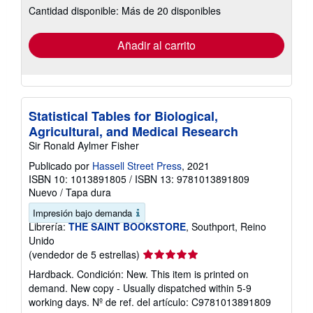
Cantidad disponible: Más de 20 disponibles
las
tarifas
de
envío
Añadir al carrito
Statistical Tables for Biological,
Agricultural, and Medical Research
Sir Ronald Aylmer Fisher
Publicado por
Hassell Street Press
, 2021
ISBN 10: 1013891805
/
ISBN 13: 9781013891809
Nuevo
/
Tapa dura
Impresión bajo demanda
Librería:
THE SAINT BOOKSTORE
, Southport, Reino
Unido
Calificación
(vendedor de 5 estrellas)
del
Hardback. Condición: New. This item is printed on
vendedor:
demand. New copy - Usually dispatched within 5-9
5
working days.
Nº de ref. del artículo: C9781013891809
de