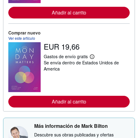
r
m
a
Añadir al carrito
c
i
ó
n
Comprar nuevo
s
Ver este artículo
o
EUR 19,66
b
r
e
Gastos de envío gratis
l
M
Se envía dentro de Estados Unidos de
a
á
s
s
America
t
i
a
n
r
f
i
o
f
r
a
m
s
a
Añadir al carrito
d
c
e
i
e
ó
n
n
v
s
Más información de Mark Bilton
í
o
o
b
Descubre sus obras publicadas y ofertas
r