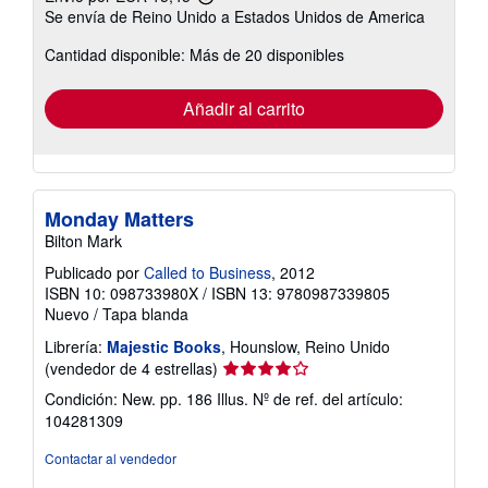
Más
Se envía de Reino Unido a Estados Unidos de America
información
sobre
Cantidad disponible: Más de 20 disponibles
las
tarifas
de
envío
Añadir al carrito
Monday Matters
Bilton Mark
Publicado por
Called to Business
, 2012
ISBN 10: 098733980X
/
ISBN 13: 9780987339805
Nuevo
/
Tapa blanda
Librería:
Majestic Books
, Hounslow, Reino Unido
Calificación
(vendedor de 4 estrellas)
del
Condición: New. pp. 186 Illus.
Nº de ref. del artículo:
vendedor:
104281309
4
de
Contactar al vendedor
5