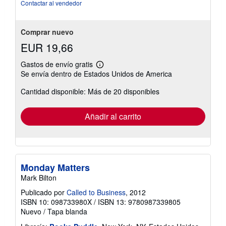
de
Contactar al vendedor
5
estrellas
Comprar nuevo
EUR 19,66
Gastos de envío gratis
Más
Se envía dentro de Estados Unidos de America
información
sobre
Cantidad disponible: Más de 20 disponibles
las
tarifas
de
envío
Añadir al carrito
Monday Matters
Mark Bilton
Publicado por
Called to Business
, 2012
ISBN 10: 098733980X
/
ISBN 13: 9780987339805
Nuevo
/
Tapa blanda