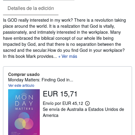
Detalles de la edición
Sinopsis
Is GOD really interested in my work? There is a revolution taking
place around the world. It is a realization that God is vitally,
passionately, and intimately interested in the workplace. Many
have embraced the biblical concept of our whole life being
impacted by God, and that there is no separation between the
sacred and the secular.How do you find God in your workplace?
In this book Mark provides...
Ver más
Comprar usado
Monday Matters: Finding God in...
Ver este artículo
EUR 15,71
Envío por EUR 45,12
M
Se envía de Australia a Estados Unidos de
á
s
America
i
n
f
o