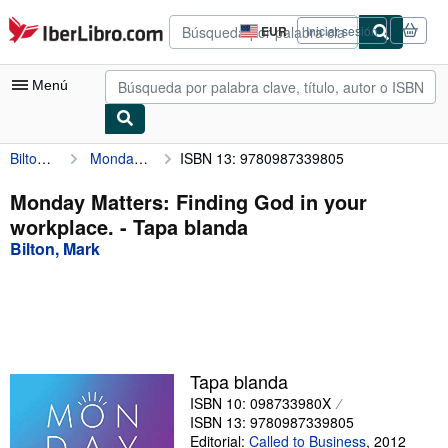
Pasar al contenido principal
IberLibro.com
EUR
Iniciar sesión
Preferencias
de
compra
Menú
del
sitio.
Bilton, Mark
Monday Matters: Finding God in your workplace.
ISBN 13: 9780987339805
Mi cuenta
Consultar mis pedidos
Monday Matters: Finding God in your
workplace. - Tapa blanda
Búsqueda avanzada
Bilton, Mark
Colecciones
Libros antiguos
Arte y coleccionismo
Vendedores
Tapa blanda
ISBN 10: 098733980X
Comenzar a vender
ISBN 13: 9780987339805
Ayuda
Editorial:
Called to Business
,
2012