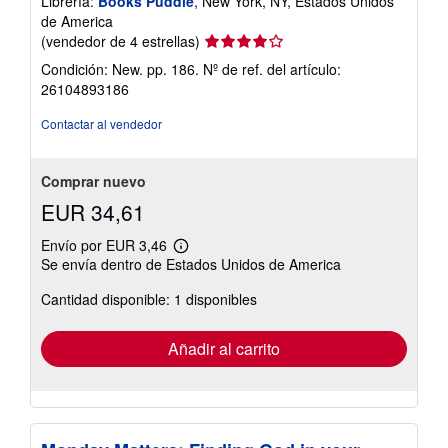
Librería:
Books Puddle
, New York, NY, Estados Unidos
de America
Calificación
(vendedor de 4 estrellas)
del
Condición: New. pp. 186.
Nº de ref. del artículo:
vendedor:
26104893186
4
de
Contactar al vendedor
5
estrellas
Comprar nuevo
EUR 34,61
Envío por EUR 3,46
Más
Se envía dentro de Estados Unidos de America
información
sobre
Cantidad disponible: 1 disponibles
las
tarifas
de
envío
Añadir al carrito