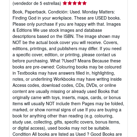
Calificación
(vendedor de 5 estrellas)
del
Book, Paperback. Condición: Used. Monday Matters:
vendedor:
Finding God in your workplace. These are USED books.
5
Please only purchase if you are happy with that. Images
de
& Editions We use stock images and database
5
descriptions based on the ISBN. The image shown may
estrellas
NOT be the actual book cover you will receive. Covers,
editions, printings, and publishers may differ. If you need
a specific cover, edition, or printing, please contact us
before purchasing. What ?Used? Means Because these
books are pre-owned: Colouring books may be coloured
in Textbooks may have answers filled in, highlighting,
notes, or underlining Workbooks may have writing inside
Access codes, download codes, CDs, DVDs, or online
content are usually missing or already used Books that
originally came with toys, inserts, maps, cards, or bonus
items will usually NOT include them Pages may be folded,
marked, or show normal signs of use If you are buying a
book for anything other than reading (e.g. colouring,
study use, collecting, gifts, specific covers, bonus items,
or digital access), used books may not be suitable.
Condition All books are listed as Used ? Good Books are