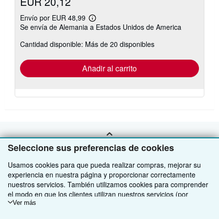
EUR 20,12
Envío por EUR 48,99
Más
Se envía de Alemania a Estados Unidos de America
información
sobre
Cantidad disponible: Más de 20 disponibles
las
tarifas
de
envío
Añadir al carrito
VOLVER AL INICIO
Seleccione sus preferencias de cookies
Usamos cookies para que pueda realizar compras, mejorar su
Compre con nosotros
experiencia en nuestra página y proporcionar correctamente
nuestros servicios. También utilizamos cookies para comprender
Venda con nosotros
Búsqueda avanzada
el modo en que los clientes utilizan nuestros servicios (por
ejemplo, midiendo las visitas al sitio) y así poder realizar mejoras.
Ver más
Sobre nosotros
Colecciones
Comenzar a vender
Si está de acuerdo, también utilizaremos cookies de terceros