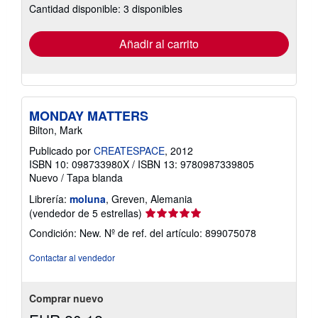
Cantidad disponible: 3 disponibles
las
tarifas
de
envío
Añadir al carrito
MONDAY MATTERS
Bilton, Mark
Publicado por
CREATESPACE
, 2012
ISBN 10: 098733980X
/
ISBN 13: 9780987339805
Nuevo
/
Tapa blanda
Librería:
moluna
, Greven, Alemania
Calificación
(vendedor de 5 estrellas)
del
Condición: New.
Nº de ref. del artículo: 899075078
vendedor:
5
Contactar al vendedor
de
5
estrellas
Comprar nuevo