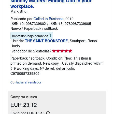
Monday Matters: Finding God in your
workplace.
Mark Bilton
Publicado por
Called to Business
, 2012
ISBN 10: 098733980X
/
ISBN 13: 9780987339805
Nuevo
/
Paperback / softback
Impresión bajo demanda
Librería:
THE SAINT BOOKSTORE
, Southport, Reino
Unido
Calificación
(vendedor de 5 estrellas)
del
Paperback / softback. Condición: New. This item is
vendedor:
printed on demand. New copy - Usually dispatched within
5
5-9 working days.
Nº de ref. del artículo:
de
C9780987339805
5
estrellas
Contactar al vendedor
Comprar nuevo
EUR 23,12
Envío por EUR 15,45