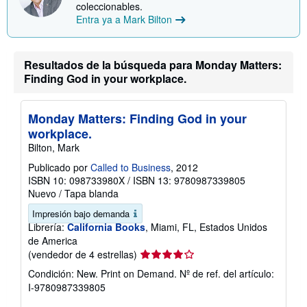
coleccionables.
e
Entra ya a Mark Bilton
l
a
s
t
a
Resultados de la búsqueda para Monday Matters:
r
Finding God in your workplace.
i
f
a
s
Monday Matters: Finding God in your
d
workplace.
e
e
Bilton, Mark
n
v
Publicado por
Called to Business
, 2012
í
ISBN 10: 098733980X
/
ISBN 13: 9780987339805
o
Nuevo
/
Tapa blanda
Impresión bajo demanda
Librería:
California Books
, Miami, FL, Estados Unidos
de America
Calificación
(vendedor de 4 estrellas)
del
Condición: New. Print on Demand.
Nº de ref. del artículo:
vendedor:
I-9780987339805
4