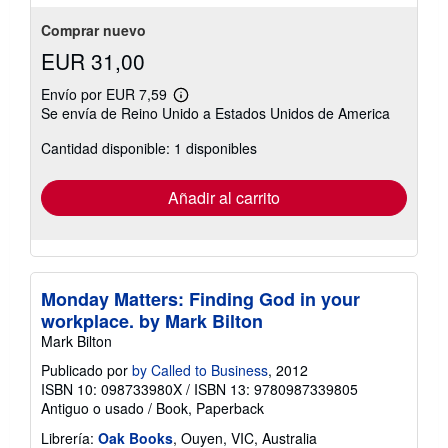
estrellas
Comprar nuevo
EUR 31,00
Envío por EUR 7,59
Más
Se envía de Reino Unido a Estados Unidos de America
información
sobre
Cantidad disponible: 1 disponibles
las
tarifas
de
envío
Añadir al carrito
Monday Matters: Finding God in your
workplace. by Mark Bilton
Mark Bilton
Publicado por
by Called to Business
, 2012
ISBN 10: 098733980X
/
ISBN 13: 9780987339805
Antiguo o usado
/
Book, Paperback
Librería:
Oak Books
, Ouyen, VIC, Australia