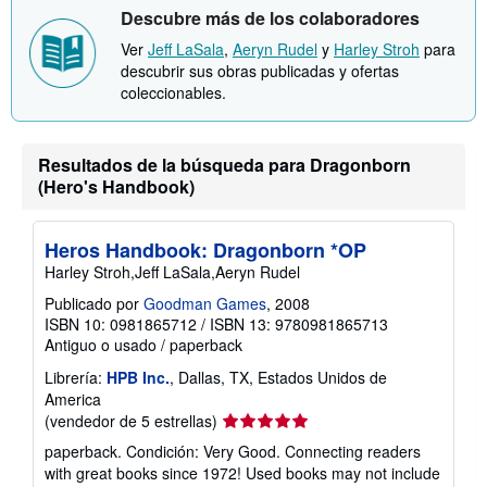
c
Descubre más de los colaboradores
i
ó
Ver
Jeff LaSala
,
Aeryn Rudel
y
Harley Stroh
para
n
descubrir sus obras publicadas y ofertas
s
o
coleccionables.
b
r
e
l
Resultados de la búsqueda para Dragonborn
a
(Hero's Handbook)
s
t
a
r
Heros Handbook: Dragonborn *OP
i
f
Harley Stroh,Jeff LaSala,Aeryn Rudel
a
s
Publicado por
Goodman Games
, 2008
d
ISBN 10: 0981865712
/
ISBN 13: 9780981865713
e
Antiguo o usado
/
paperback
e
n
Librería:
HPB Inc.
, Dallas, TX, Estados Unidos de
v
America
í
o
Calificación
(vendedor de 5 estrellas)
del
paperback. Condición: Very Good. Connecting readers
vendedor:
with great books since 1972! Used books may not include
5