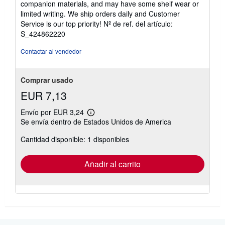
companion materials, and may have some shelf wear or
de
limited writing. We ship orders daily and Customer
5
Service is our top priority!
Nº de ref. del artículo:
estrellas
S_424862220
Contactar al vendedor
Comprar usado
EUR 7,13
Envío por EUR 3,24
Más
Se envía dentro de Estados Unidos de America
información
sobre
Cantidad disponible: 1 disponibles
las
tarifas
de
envío
Añadir al carrito