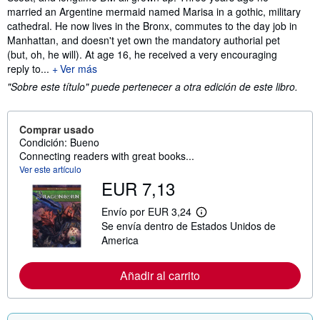
married an Argentine mermaid named Marisa in a gothic, military
cathedral. He now lives in the Bronx, commutes to the day job in
Manhattan, and doesn't yet own the mandatory authorial pet
(but, oh, he will). At age 16, he received a very encouraging
reply to...
Ver más
"Sobre este título" puede pertenecer a otra edición de este libro.
Comprar usado
Condición: Bueno
Connecting readers with great books...
Ver este artículo
EUR 7,13
Envío por EUR 3,24
M
Se envía dentro de Estados Unidos de
á
s
America
i
n
f
Añadir al carrito
o
r
m
a