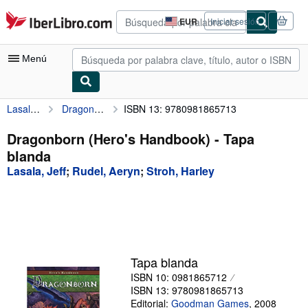
Pasar al contenido principal
IberLibro.com
EUR
Iniciar sesión
Preferencias
de
compra
Menú
del
sitio.
Lasala, Jeff
Dragonborn (Hero's Handbook)
ISBN 13: 9780981865713
Mi cuenta
Consultar mis pedidos
Dragonborn (Hero's Handbook) - Tapa
blanda
Búsqueda avanzada
Lasala, Jeff
;
Rudel, Aeryn
;
Stroh, Harley
Colecciones
Libros antiguos
Arte y coleccionismo
Vendedores
Tapa blanda
ISBN 10: 0981865712
Comenzar a vender
ISBN 13: 9780981865713
Ayuda
Editorial:
Goodman Games
,
2008