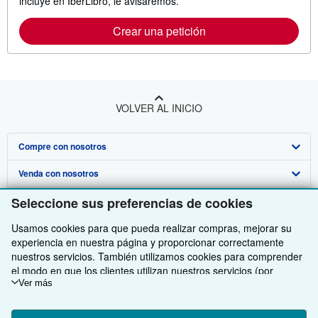
incluye en IberLibro, le avisaremos.
Crear una petición
VOLVER AL INICIO
Compre con nosotros
Venda con nosotros
Búsqueda avanzada
Seleccione sus preferencias de cookies
Sobre nosotros
Colecciones
Comenzar a vender
Usamos cookies para que pueda realizar compras, mejorar su
Obtener Ayuda
Mi cuenta
Únase a nuestro programa de afiliados
Sobre IberLibro
experiencia en nuestra página y proporcionar correctamente
Otras compañías de AbeBooks
Mis pedidos
Recomiende un vendedor
Medios
Preguntas frecuentes y guías
nuestros servicios. También utilizamos cookies para comprender
el modo en que los clientes utilizan nuestros servicios (por
Siga a IberLibro
Ver carrito
Empleo
Atención al Cliente
AbeBooks.com
ejemplo, midiendo las visitas al sitio) y así poder realizar mejoras.
Ver más
Si está de acuerdo, también utilizaremos cookies de terceros
Política de Privacidad
AbeBooks.co.uk
para mostrar contenido relevante en los anuncios y medir el