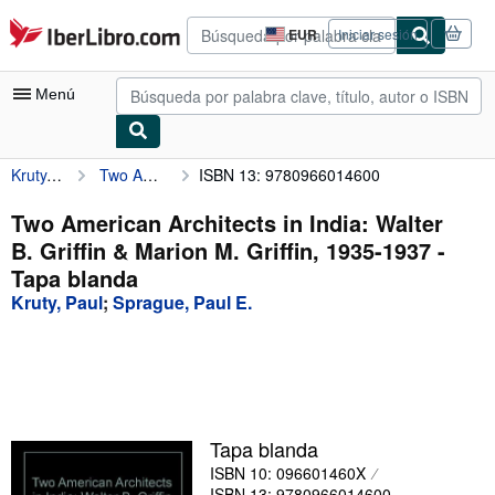
Pasar al contenido principal
IberLibro.com
EUR
Iniciar sesión
Preferencias
de
compra
Menú
del
sitio.
Kruty, Paul
Two American Architects in India: Walter B. Griffin & Marion M. Griffin, 1935-1937
ISBN 13: 9780966014600
Mi cuenta
Consultar mis pedidos
Two American Architects in India: Walter
B. Griffin & Marion M. Griffin, 1935-1937 -
Búsqueda avanzada
Tapa blanda
Colecciones
Kruty, Paul
;
Sprague, Paul E.
Libros antiguos
Arte y coleccionismo
Vendedores
Tapa blanda
Comenzar a vender
ISBN 10: 096601460X
Ayuda
ISBN 13: 9780966014600