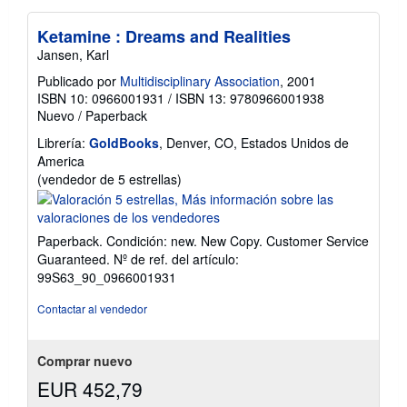
Ketamine : Dreams and Realities
Jansen, Karl
Publicado por
Multidisciplinary Association
, 2001
ISBN 10: 0966001931
/
ISBN 13: 9780966001938
Nuevo
/
Paperback
Librería:
GoldBooks
, Denver, CO, Estados Unidos de
America
Calificación
(vendedor de 5 estrellas)
del
vendedor:
5
Paperback. Condición: new. New Copy. Customer Service
de
Guaranteed.
Nº de ref. del artículo:
5
99S63_90_0966001931
estrellas
Contactar al vendedor
Comprar nuevo
EUR 452,79