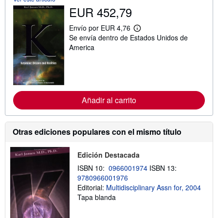
b
EUR 452,79
r
e
Envío por EUR 4,76
l
M
a
Se envía dentro de Estados Unidos de
á
s
s
America
t
i
a
n
r
f
i
o
f
r
a
m
s
a
Añadir al carrito
d
c
e
i
e
ó
n
n
Otras ediciones populares con el mismo título
v
s
í
o
o
b
Edición Destacada
r
e
ISBN 10:
0966001974
ISBN 13:
l
9780966001976
a
s
Editorial:
Multidisciplinary Assn for, 2004
t
Tapa blanda
a
r
i