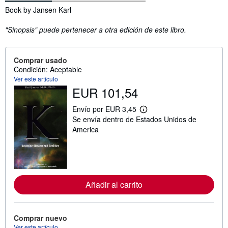
Sinopsis
Book by Jansen Karl
"Sinopsis" puede pertenecer a otra edición de este libro.
Comprar usado
Condición: Aceptable
Ver este artículo
EUR 101,54
Envío por EUR 3,45
M
Se envía dentro de Estados Unidos de
á
s
America
i
n
f
o
r
m
a
Añadir al carrito
c
i
ó
n
Comprar nuevo
s
Ver este artículo
o