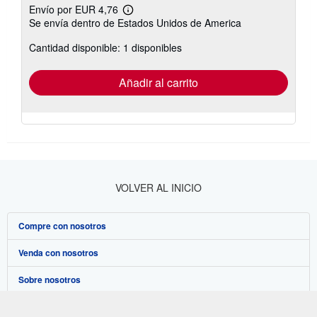
Envío por EUR 4,76
Más
Se envía dentro de Estados Unidos de America
información
sobre
Cantidad disponible: 1 disponibles
las
tarifas
de
envío
Añadir al carrito
VOLVER AL INICIO
Compre con nosotros
Venda con nosotros
Búsqueda avanzada
Sobre nosotros
Colecciones
Comenzar a vender
Obtener Ayuda
Mi cuenta
Únase a nuestro programa de afiliados
Sobre IberLibro