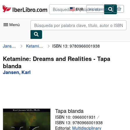
Pasar al contenido principal
IberLibro.com
EUR
Iniciar sesión
Preferencias
de
compra
Menú
del
sitio.
Jansen, Karl
Ketamine: Dreams and Realities
ISBN 13: 9780966001938
Mi cuenta
Consultar mis pedidos
Ketamine: Dreams and Realities - Tapa
blanda
Búsqueda avanzada
Jansen, Karl
Colecciones
Libros antiguos
Arte y coleccionismo
Vendedores
Tapa blanda
ISBN 10: 0966001931
Comenzar a vender
ISBN 13: 9780966001938
Ayuda
Editorial:
Multidisciplinary