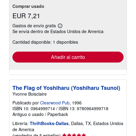
Comprar usado
EUR 7,21
Gastos de envío gratis
Más
Se envía dentro de Estados Unidos de America
información
sobre
Cantidad disponible: 1 disponibles
las
tarifas
de
envío
Añadir al carrito
The Flag of Yoshiharu (Yoshiharu Tsunoi)
Yvonne Boisclaire
Publicado por
Clearwood Pub
, 1996
ISBN 10: 0964999714
/
ISBN 13: 9780964999718
Antiguo o usado
/
Paperback
Librería:
ThriftBooks-Dallas
, Dallas, TX, Estados Unidos
de America
Calificación
(vendedor de 5 estrellas)