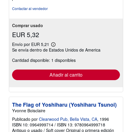
5
estrellas
Contactar al vendedor
Comprar usado
EUR 5,32
Envío por EUR 5,21
Más
Se envía dentro de Estados Unidos de America
información
sobre
Cantidad disponible: 1 disponibles
las
tarifas
de
envío
Añadir al carrito
The Flag of Yoshiharu (Yoshiharu Tsunoi)
Yvonne Boisclaire
Publicado por
Clearwood Pub, Bella Vista, CA
, 1996
ISBN 10: 0964999714
/
ISBN 13: 9780964999718
Antiguo o usado
/
Soft cover
Original o primera edición