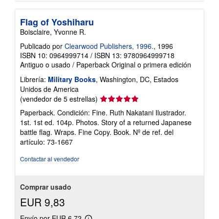
Flag of Yoshiharu
Boisclaire, Yvonne R.
Publicado por
Clearwood Publishers, 1996.
, 1996
ISBN 10: 0964999714
/
ISBN 13: 9780964999718
Antiguo o usado
/
Paperback
Original o primera edición
Librería:
Military Books
, Washington, DC, Estados
Unidos de America
Calificación
(vendedor de 5 estrellas)
del
Paperback. Condición: Fine. Ruth Nakatani Ilustrador.
vendedor:
1st. 1st ed. 104p. Photos. Story of a returned Japanese
5
battle flag. Wraps. Fine Copy. Book.
Nº de ref. del
de
artículo: 73-1667
5
estrellas
Contactar al vendedor
Comprar usado
EUR 9,83
Envío por EUR 6,72