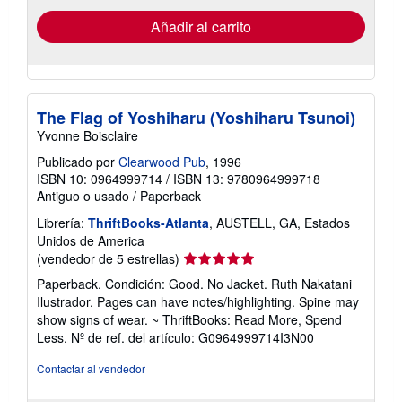
de
envío
Añadir al carrito
The Flag of Yoshiharu (Yoshiharu Tsunoi)
Yvonne Boisclaire
Publicado por
Clearwood Pub
, 1996
ISBN 10: 0964999714
/
ISBN 13: 9780964999718
Antiguo o usado
/
Paperback
Librería:
ThriftBooks-Atlanta
, AUSTELL, GA, Estados
Unidos de America
Calificación
(vendedor de 5 estrellas)
del
Paperback. Condición: Good. No Jacket. Ruth Nakatani
vendedor:
Ilustrador. Pages can have notes/highlighting. Spine may
5
show signs of wear. ~ ThriftBooks: Read More, Spend
de
Less.
Nº de ref. del artículo: G0964999714I3N00
5
estrellas
Contactar al vendedor