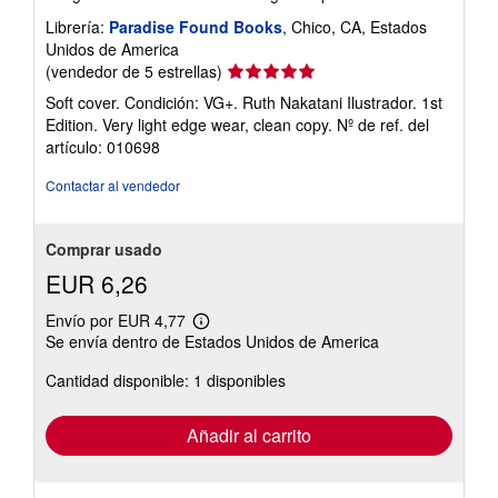
Librería:
Paradise Found Books
, Chico, CA, Estados
Unidos de America
Calificación
(vendedor de 5 estrellas)
del
Soft cover. Condición: VG+. Ruth Nakatani Ilustrador. 1st
vendedor:
Edition. Very light edge wear, clean copy.
Nº de ref. del
5
artículo: 010698
de
5
Contactar al vendedor
estrellas
Comprar usado
EUR 6,26
Envío por EUR 4,77
Más
Se envía dentro de Estados Unidos de America
información
sobre
Cantidad disponible: 1 disponibles
las
tarifas
de
envío
Añadir al carrito