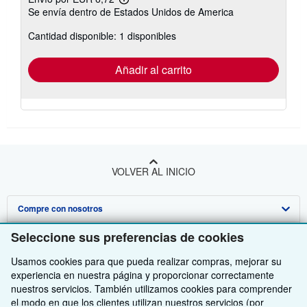
Más
Se envía dentro de Estados Unidos de America
información
sobre
Cantidad disponible: 1 disponibles
las
tarifas
de
envío
Añadir al carrito
VOLVER AL INICIO
Compre con nosotros
Seleccione sus preferencias de cookies
Venda con nosotros
Búsqueda avanzada
Usamos cookies para que pueda realizar compras, mejorar su
Sobre nosotros
Colecciones
Comenzar a vender
experiencia en nuestra página y proporcionar correctamente
Obtener Ayuda
Mi cuenta
Únase a nuestro programa de afiliados
Sobre IberLibro
nuestros servicios. También utilizamos cookies para comprender
el modo en que los clientes utilizan nuestros servicios (por