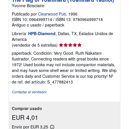
Yvonne Boisclaire
Publicado por
Clearwood Pub
, 1996
ISBN 10: 0964999714
/
ISBN 13: 9780964999718
Antiguo o usado
/
paperback
Librería:
HPB-Diamond
, Dallas, TX, Estados Unidos de
America
Calificación
(vendedor de 5 estrellas)
del
paperback. Condición: Very Good. Ruth Nakatani
vendedor:
Ilustrador. Connecting readers with great books since
5
1972! Used books may not include companion materials,
de
and may have some shelf wear or limited writing. We ship
5
orders daily and Customer Service is our top priority!
Nº
estrellas
de ref. del artículo: S_477882413
Contactar al vendedor
Comprar usado
EUR 4,01
Envío por EUR 3,25
Más