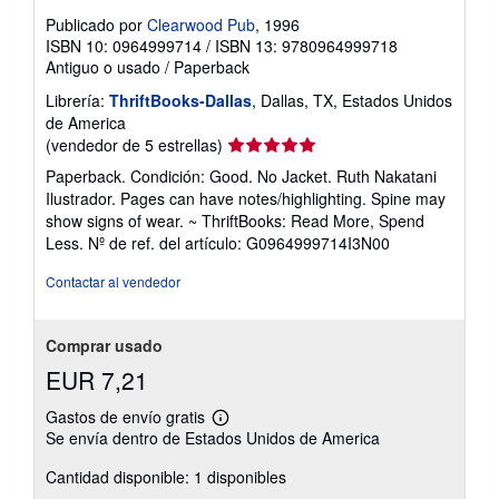
a
Publicado por
Clearwood Pub
, 1996
s
ISBN 10: 0964999714
/
ISBN 13: 9780964999718
t
Antiguo o usado
/
Paperback
a
r
Librería:
ThriftBooks-Dallas
, Dallas, TX, Estados Unidos
i
f
de America
a
Calificación
(vendedor de 5 estrellas)
s
del
d
Paperback. Condición: Good. No Jacket. Ruth Nakatani
e
vendedor:
Ilustrador. Pages can have notes/highlighting. Spine may
e
5
n
show signs of wear. ~ ThriftBooks: Read More, Spend
de
v
Less.
Nº de ref. del artículo: G0964999714I3N00
í
5
o
estrellas
Contactar al vendedor
Comprar usado
EUR 7,21
Gastos de envío gratis
Más
Se envía dentro de Estados Unidos de America
información
sobre
Cantidad disponible: 1 disponibles
las
tarifas