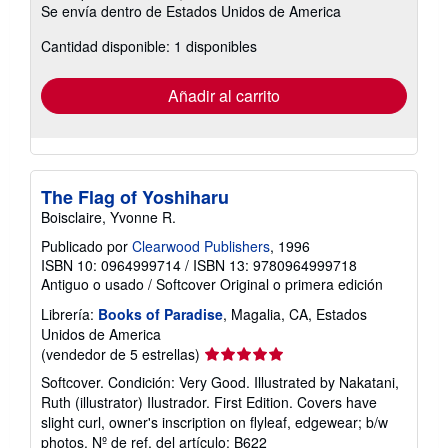
Se envía dentro de Estados Unidos de America
información
sobre
Cantidad disponible: 1 disponibles
las
tarifas
de
envío
Añadir al carrito
The Flag of Yoshiharu
Boisclaire, Yvonne R.
Publicado por
Clearwood Publishers
, 1996
ISBN 10: 0964999714
/
ISBN 13: 9780964999718
Antiguo o usado
/
Softcover
Original o primera edición
Librería:
Books of Paradise
, Magalia, CA, Estados
Unidos de America
Calificación
(vendedor de 5 estrellas)
del
Softcover. Condición: Very Good. Illustrated by Nakatani,
vendedor:
Ruth (illustrator) Ilustrador. First Edition. Covers have
5
slight curl, owner's inscription on flyleaf, edgewear; b/w
de
photos.
Nº de ref. del artículo: B622