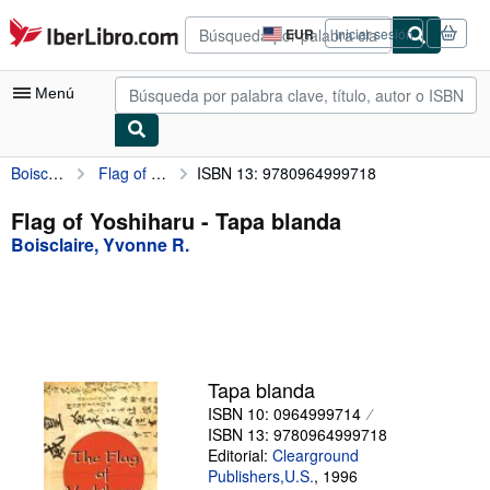
Pasar al contenido principal
IberLibro.com
EUR
Iniciar sesión
Preferencias
de
compra
Menú
del
sitio.
Boisclaire, Yvonne R.
Flag of Yoshiharu
ISBN 13: 9780964999718
Mi cuenta
Consultar mis pedidos
Flag of Yoshiharu - Tapa blanda
Boisclaire, Yvonne R.
Búsqueda avanzada
Colecciones
Libros antiguos
Arte y coleccionismo
Tapa blanda
Vendedores
ISBN 10: 0964999714
ISBN 13: 9780964999718
Comenzar a vender
Editorial:
Clearground
Publishers,U.S.
,
1996
Ayuda