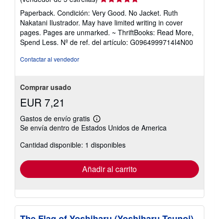
del
Paperback. Condición: Very Good. No Jacket. Ruth
vendedor:
Nakatani Ilustrador. May have limited writing in cover
5
pages. Pages are unmarked. ~ ThriftBooks: Read More,
de
Spend Less.
Nº de ref. del artículo: G0964999714I4N00
5
estrellas
Contactar al vendedor
Comprar usado
EUR 7,21
Gastos de envío gratis
Más
Se envía dentro de Estados Unidos de America
información
sobre
Cantidad disponible: 1 disponibles
las
tarifas
de
envío
Añadir al carrito
The Flag of Yoshiharu (Yoshiharu Tsunoi)