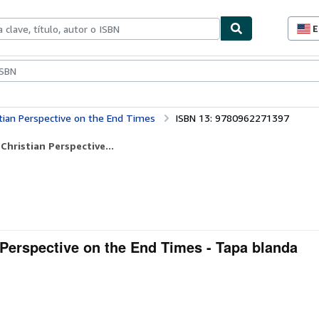
E
P
d
c
ionismo
Vendedores
Comenzar a vender
d
s
tian Perspective on the End Times
ISBN 13: 9780962271397
hristian Perspective...
 Perspective on the End Times - Tapa blanda