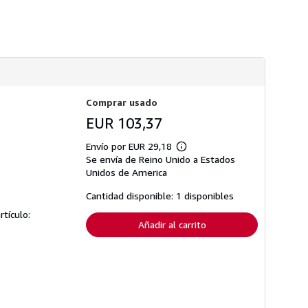
n
s
s
d
o
e
b
e
r
n
e
v
l
í
a
o
s
t
Comprar usado
a
r
EUR 103,37
i
f
a
Envío por EUR 29,18
Más
s
Se envía de Reino Unido a Estados
información
d
sobre
Unidos de America
e
las
e
tarifas
Cantidad disponible: 1 disponibles
n
de
v
envío
rtículo:
í
Añadir al carrito
o