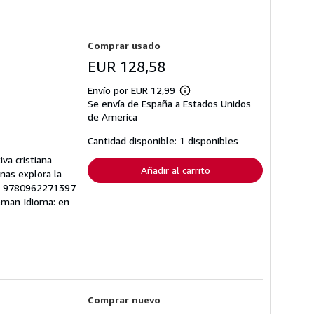
Comprar usado
EUR 128,58
Envío por EUR 12,99
Más
Se envía de España a Estados Unidos
información
sobre
de America
las
tarifas
Cantidad disponible: 1 disponibles
de
envío
va cristiana
Añadir al carrito
nas explora la
AN: 9780962271397
leman Idioma: en
Comprar nuevo