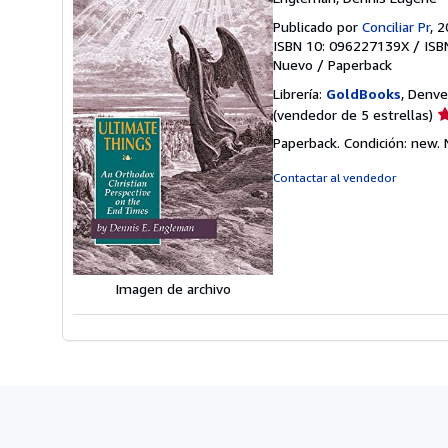
Publicado por
Conciliar Pr
, 
ISBN 10: 096227139X
/
ISB
Nuevo
/
Paperback
Librería:
GoldBooks
, Denve
Ca
(vendedor de 5 estrellas)
d
Paperback. Condición: new.
v
5
Contactar al vendedor
d
5
e
Imagen de archivo