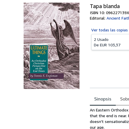
Tapa blanda
ISBN 10: 096227139X
Editorial:
Ancient Fait
Ver todas las
copias
2 Usado
De
EUR 103,37
Sinopsis
Sobr
Sinopsis
An Eastern Orthodox 
that the end is near.
doesn't sensationalize
our age.