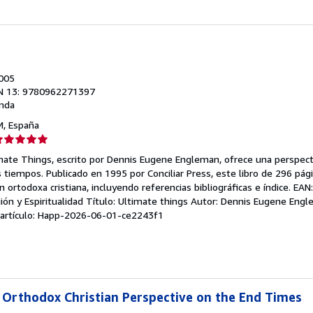
2005
N 13: 9780962271397
nda
 M, España
lificación
el
imate Things, escrito por Dennis Eugene Engleman, ofrece una perspecti
endedor:
s tiempos. Publicado en 1995 por Conciliar Press, este libro de 296 pági
n ortodoxa cristiana, incluyendo referencias bibliográficas e índice. E
e
igión y Espiritualidad Título: Ultimate things Autor: Dennis Eugene Eng
l artículo: Happ-2026-06-01-ce2243f1
strellas
 Orthodox Christian Perspective on the End Times