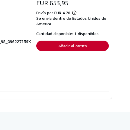
EUR 653,95
Envío por EUR 4,76
Más
Se envía dentro de Estados Unidos de
información
sobre
America
las
tarifas
Cantidad disponible: 1 disponibles
de
envío
77_98_096227139X
Añadir al carrito