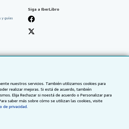
Siga a IberLibro
 y guías
mente nuestros servicios. También utilizamos cookies para
poder realizar mejoras. Si está de acuerdo, también
smos. Elija Rechazar si noestá de acuerdo o Personalizar para
Para saber más sobre cómo se utilizan las cookies, visite
o de privacidad.
NZ
AbeBooks.ca
ZVAB.com