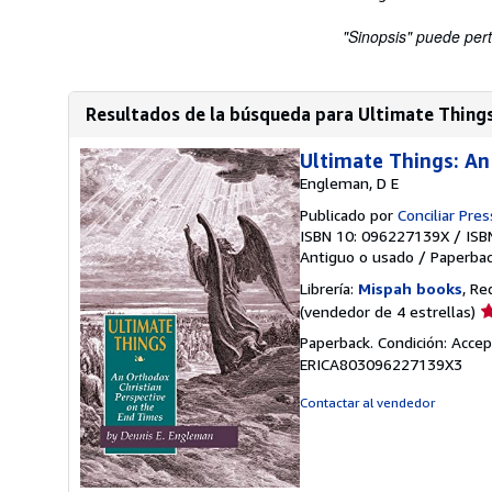
"Sinopsis" puede pert
Resultados de la búsqueda para Ultimate Things
Ultimate Things: An
Engleman, D E
Publicado por
Conciliar Pres
ISBN 10: 096227139X
/
ISB
Antiguo o usado
/
Paperba
Librería:
Mispah books
, Re
Ca
(vendedor de 4 estrellas)
d
Paperback. Condición: Accep
v
ERICA803096227139X3
4
d
Contactar al vendedor
5
e