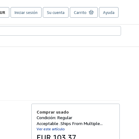
UR
Iniciar sesión
Su cuenta
Carrito
Ayuda
referencias
e
ompra
el
itio.
Comprar usado
Condición: Regular
Acceptable .Ships From Multiple...
Ver este artículo
EUR 103,37