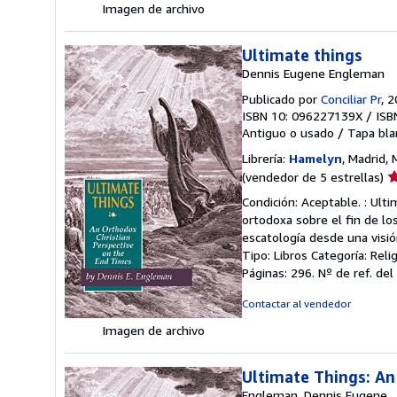
Imagen de archivo
Ultimate things
Dennis Eugene Engleman
Publicado por
Conciliar Pr
, 
ISBN 10: 096227139X
/
ISB
Antiguo o usado
/
Tapa bla
Librería:
Hamelyn
, Madrid,
Ca
(vendedor de 5 estrellas)
d
Condición: Aceptable. : Ult
v
ortodoxa sobre el fin de lo
5
escatología desde una visió
d
Tipo: Libros Categoría: Rel
5
Páginas: 296.
Nº de ref. de
e
Contactar al vendedor
Imagen de archivo
Ultimate Things: An
Engleman, Dennis Eugene