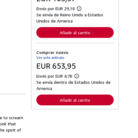
Envío por EUR 29,18
M
Se envía de Reino Unido a Estados
á
s
Unidos de America
i
n
Añadir al carrito
f
o
r
m
Comprar nuevo
a
c
Ver este artículo
i
EUR 653,95
ó
n
s
Envío por EUR 4,76
M
o
Se envía dentro de Estados Unidos de
á
b
s
America
r
i
e
n
l
Añadir al carrito
f
a
o
s
r
t
m
a
ue to scream
a
r
book that
c
i
i
he spirit of
f
ó
a