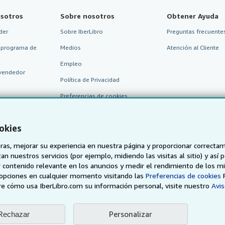
sotros
Sobre nosotros
Obtener Ayuda
der
Sobre IberLibro
Preguntas frecuentes
 programa de
Medios
Atención al Cliente
Empleo
vendedor
Política de Privacidad
Preferencias de cookies
Aviso de cookies
okies
Accesibilidad
as, mejorar su experiencia en nuestra página y proporcionar correcta
n nuestros servicios (por ejemplo, midiendo las visitas al sitio) y así 
 contenido relevante en los anuncios y medir el rendimiento de los mi
opciones en cualquier momento visitando las
Preferencias de cookies
e cómo usa IberLibro.com su información personal, visite nuestro
Avis
Personalizar
Rechazar
AbeBooks.de
AbeBooks.fr
AbeBooks.it
AbeBooks Aus/