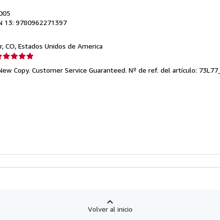
2005
N 13: 9780962271397
r, CO, Estados Unidos de America
lificación
el
 New Copy. Customer Service Guaranteed.
Nº de ref. del artículo: 73L
endedor:
e
strellas
Volver al inicio