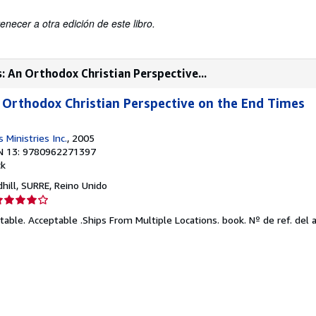
enecer a otra edición de este libro.
: An Orthodox Christian Perspective...
 Orthodox Christian Perspective on the End Times
s Ministries Inc.
, 2005
N 13: 9780962271397
ck
dhill, SURRE, Reino Unido
lificación
el
table. Acceptable .Ships From Multiple Locations. book.
Nº de ref. del a
endedor:
e
strellas