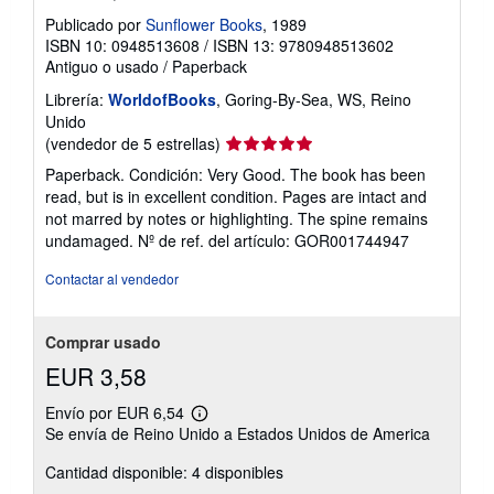
Publicado por
Sunflower Books
, 1989
ISBN 10: 0948513608
/
ISBN 13: 9780948513602
Antiguo o usado
/
Paperback
Librería:
WorldofBooks
, Goring-By-Sea, WS, Reino
Unido
Calificación
(vendedor de 5 estrellas)
del
Paperback. Condición: Very Good. The book has been
vendedor:
read, but is in excellent condition. Pages are intact and
5
not marred by notes or highlighting. The spine remains
de
undamaged.
Nº de ref. del artículo: GOR001744947
5
estrellas
Contactar al vendedor
Comprar usado
EUR 3,58
Envío por EUR 6,54
Más
Se envía de Reino Unido a Estados Unidos de America
información
sobre
Cantidad disponible: 4 disponibles
las
tarifas