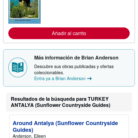
r
m
a
c
i
ó
n
Añadir al carrito
s
o
b
r
e
Más información de Brian Anderson
l
a
Descubre sus obras publicadas y ofertas
s
coleccionables.
t
a
Entra ya a Brian Anderson
r
i
f
a
Resultados de la búsqueda para TURKEY
s
ANTALYA (Sunflower Countryside Guides)
d
e
e
n
Around Antalya (Sunflower Countryside
v
Guides)
í
o
Anderson, Eileen