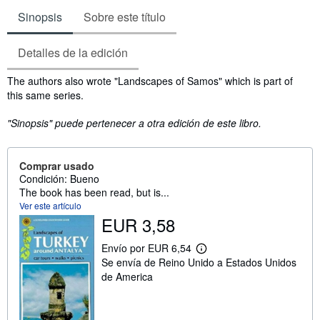
Sinopsis
Sobre este título
Detalles de la edición
Sinopsis
The authors also wrote "Landscapes of Samos" which is part of
this same series.
"Sinopsis" puede pertenecer a otra edición de este libro.
Comprar usado
Condición: Bueno
The book has been read, but is...
Ver este artículo
EUR 3,58
Envío por EUR 6,54
M
Se envía de Reino Unido a Estados Unidos
á
s
de America
i
n
f
o