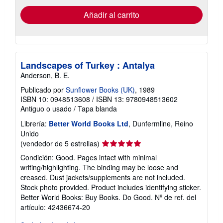
de
envío
Añadir al carrito
Landscapes of Turkey : Antalya
Anderson, B. E.
Publicado por
Sunflower Books (UK)
, 1989
ISBN 10: 0948513608
/
ISBN 13: 9780948513602
Antiguo o usado
/
Tapa blanda
Librería:
Better World Books Ltd
, Dunfermline, Reino
Unido
Calificación
(vendedor de 5 estrellas)
del
Condición: Good. Pages intact with minimal
vendedor:
writing/highlighting. The binding may be loose and
5
creased. Dust jackets/supplements are not included.
de
Stock photo provided. Product includes identifying sticker.
5
Better World Books: Buy Books. Do Good.
Nº de ref. del
estrellas
artículo: 42436674-20