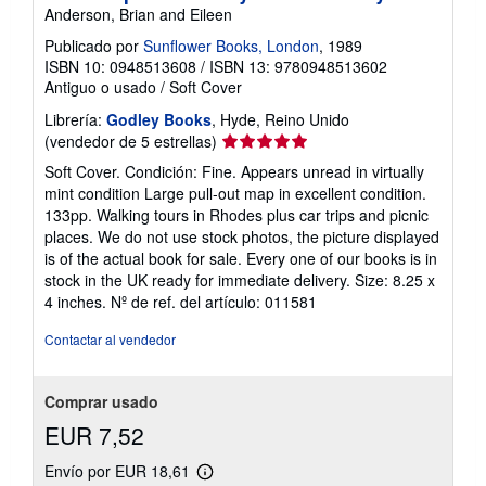
Anderson, Brian and Eileen
Publicado por
Sunflower Books, London
, 1989
ISBN 10: 0948513608
/
ISBN 13: 9780948513602
Antiguo o usado
/
Soft Cover
Librería:
Godley Books
, Hyde, Reino Unido
Calificación
(vendedor de 5 estrellas)
del
Soft Cover. Condición: Fine. Appears unread in virtually
vendedor:
mint condition Large pull-out map in excellent condition.
5
133pp. Walking tours in Rhodes plus car trips and picnic
de
places. We do not use stock photos, the picture displayed
5
is of the actual book for sale. Every one of our books is in
estrellas
stock in the UK ready for immediate delivery. Size: 8.25 x
4 inches.
Nº de ref. del artículo: 011581
Contactar al vendedor
Comprar usado
EUR 7,52
Envío por EUR 18,61
Más