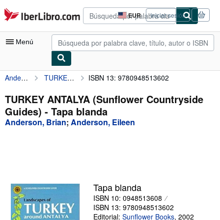
Pasar al contenido principal
IberLibro.com
EUR
Iniciar sesión
Preferencias
de
compra
Menú
del
sitio.
Anderson, Brian
TURKEY ANTALYA (Sunflower Countryside Guides)
ISBN 13: 9780948513602
Mi cuenta
Consultar mis pedidos
TURKEY ANTALYA (Sunflower Countryside
Guides) - Tapa blanda
Búsqueda avanzada
Anderson, Brian
;
Anderson, Eileen
Colecciones
Libros antiguos
Arte y coleccionismo
Vendedores
Tapa blanda
ISBN 10: 0948513608
Comenzar a vender
ISBN 13: 9780948513602
Ayuda
Editorial:
Sunflower Books
,
2002