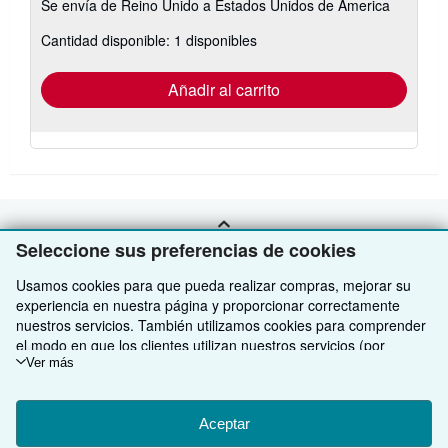
Se envía de Reino Unido a Estados Unidos de America
información
sobre
Cantidad disponible: 1 disponibles
las
tarifas
de
envío
Añadir al carrito
VOLVER AL INICIO
Seleccione sus preferencias de cookies
Usamos cookies para que pueda realizar compras, mejorar su
Compre con nosotros
experiencia en nuestra página y proporcionar correctamente
nuestros servicios. También utilizamos cookies para comprender
Venda con nosotros
Búsqueda avanzada
el modo en que los clientes utilizan nuestros servicios (por
ejemplo, midiendo las visitas al sitio) y así poder realizar mejoras.
Ver más
Sobre nosotros
Colecciones
Comenzar a vender
Si está de acuerdo, también utilizaremos cookies de terceros
para mostrar contenido relevante en los anuncios y medir el
Obtener Ayuda
Mi cuenta
Únase a nuestro programa de afiliados
Sobre IberLibro
rendimiento de los mismos. Elija Rechazar si noestá de acuerdo
Aceptar
o Personalizar para obtener más información. Puede cambiar sus
Otras compañías de AbeBooks
Mis pedidos
Recomiende un vendedor
Medios
Preguntas frecuentes y guías