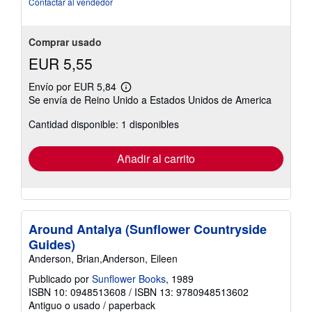
Contactar al vendedor
Comprar usado
EUR 5,55
Envío por EUR 5,84
Más
Se envía de Reino Unido a Estados Unidos de America
información
sobre
Cantidad disponible: 1 disponibles
las
tarifas
de
envío
Añadir al carrito
Around Antalya (Sunflower Countryside
Guides)
Anderson, Brian,Anderson, Eileen
Publicado por
Sunflower Books
, 1989
ISBN 10: 0948513608
/
ISBN 13: 9780948513602
Antiguo o usado
/
paperback