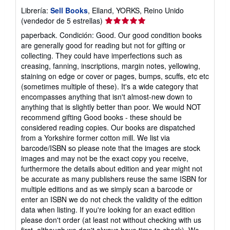
Librería:
Sell Books
, Elland, YORKS, Reino Unido
Calificación
(vendedor de 5 estrellas)
del
paperback. Condición: Good. Our good condition books
vendedor:
are generally good for reading but not for gifting or
5
collecting. They could have imperfections such as
de
creasing, fanning, inscriptions, margin notes, yellowing,
5
staining on edge or cover or pages, bumps, scuffs, etc etc
estrellas
(sometimes multiple of these). It's a wide category that
encompasses anything that isn't almost-new down to
anything that is slightly better than poor. We would NOT
recommend gifting Good books - these should be
considered reading copies. Our books are dispatched
from a Yorkshire former cotton mill. We list via
barcode/ISBN so please note that the images are stock
images and may not be the exact copy you receive,
furthermore the details about edition and year might not
be accurate as many publishers reuse the same ISBN for
multiple editions and as we simply scan a barcode or
enter an ISBN we do not check the validity of the edition
data when listing. If you're looking for an exact edition
please don't order (at least not without checking with us