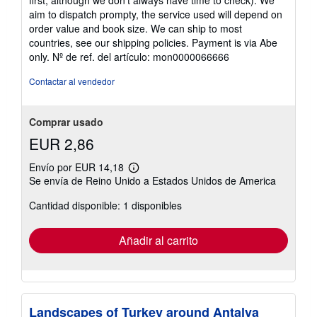
first, although we don't always have time to check). We
aim to dispatch prompty, the service used will depend on
order value and book size. We can ship to most
countries, see our shipping policies. Payment is via Abe
only.
Nº de ref. del artículo: mon0000066666
Contactar al vendedor
Comprar usado
EUR 2,86
Envío por EUR 14,18
Más
Se envía de Reino Unido a Estados Unidos de America
información
sobre
Cantidad disponible: 1 disponibles
las
tarifas
de
envío
Añadir al carrito
Landscapes of Turkey around Antalya