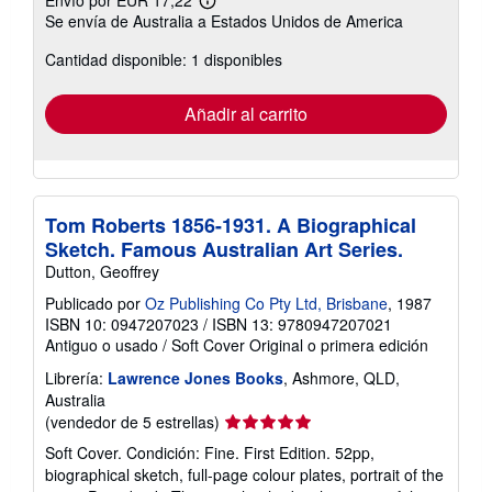
Más
Se envía de Australia a Estados Unidos de America
información
sobre
Cantidad disponible: 1 disponibles
las
tarifas
de
envío
Añadir al carrito
Tom Roberts 1856-1931. A Biographical
Sketch. Famous Australian Art Series.
Dutton, Geoffrey
Publicado por
Oz Publishing Co Pty Ltd, Brisbane
, 1987
ISBN 10: 0947207023
/
ISBN 13: 9780947207021
Antiguo o usado
/
Soft Cover
Original o primera edición
Librería:
Lawrence Jones Books
, Ashmore, QLD,
Australia
Calificación
(vendedor de 5 estrellas)
del
Soft Cover. Condición: Fine. First Edition. 52pp,
vendedor:
biographical sketch, full-page colour plates, portrait of the
5