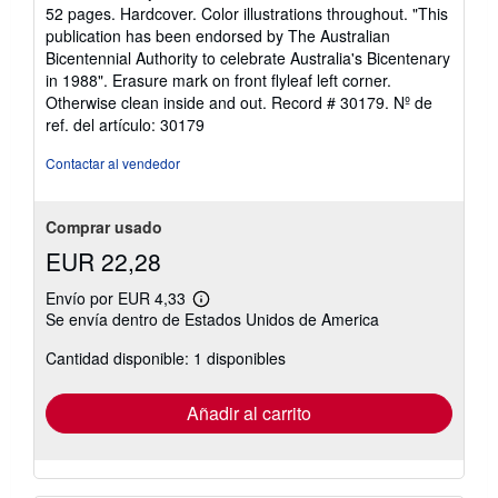
vendedor:
52 pages. Hardcover. Color illustrations throughout. "This
4
publication has been endorsed by The Australian
de
Bicentennial Authority to celebrate Australia's Bicentenary
5
in 1988". Erasure mark on front flyleaf left corner.
estrellas
Otherwise clean inside and out. Record # 30179.
Nº de
ref. del artículo: 30179
Contactar al vendedor
Comprar usado
EUR 22,28
Envío por EUR 4,33
Más
Se envía dentro de Estados Unidos de America
información
sobre
Cantidad disponible: 1 disponibles
las
tarifas
de
envío
Añadir al carrito