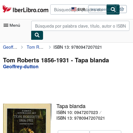
Pasar al contenido principal
IberLibro.com
EUR
Iniciar sesión
Preferencias
de
compra
Menú
del
sitio.
Geoffrey-dutton
Tom Roberts 1856-1931
ISBN 13: 9780947207021
Mi cuenta
Consultar mis pedidos
Tom Roberts 1856-1931 - Tapa blanda
Geoffrey-dutton
Búsqueda avanzada
Colecciones
Libros antiguos
Arte y coleccionismo
Tapa blanda
Vendedores
ISBN 10: 0947207023
ISBN 13: 9780947207021
Comenzar a vender
Ayuda