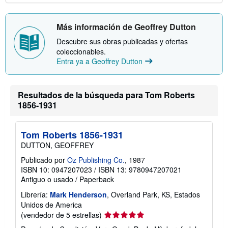
í
o
Más información de Geoffrey Dutton
Descubre sus obras publicadas y ofertas
coleccionables.
Entra ya a Geoffrey Dutton
Resultados de la búsqueda para Tom Roberts
1856-1931
Tom Roberts 1856-1931
DUTTON, GEOFFREY
Publicado por
Oz Publishing Co.
, 1987
ISBN 10: 0947207023
/
ISBN 13: 9780947207021
Antiguo o usado
/
Paperback
Librería:
Mark Henderson
, Overland Park, KS, Estados
Unidos de America
Calificación
(vendedor de 5 estrellas)
del