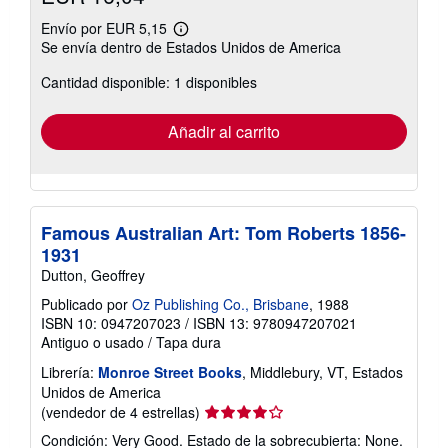
Envío por EUR 5,15
Más
Se envía dentro de Estados Unidos de America
información
sobre
Cantidad disponible: 1 disponibles
las
tarifas
de
envío
Añadir al carrito
Famous Australian Art: Tom Roberts 1856-
1931
Dutton, Geoffrey
Publicado por
Oz Publishing Co., Brisbane
, 1988
ISBN 10: 0947207023
/
ISBN 13: 9780947207021
Antiguo o usado
/
Tapa dura
Librería:
Monroe Street Books
, Middlebury, VT, Estados
Unidos de America
Calificación
(vendedor de 4 estrellas)
del
Condición: Very Good. Estado de la sobrecubierta: None.