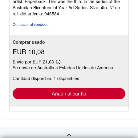
artist. Paperback. This was the third in the series of the
de
Australian Bicentennial Year Art Series. Size: 4to.
Nº de
5
ref. del artículo: 046584
estrellas
Contactar al vendedor
Comprar usado
EUR 10,08
Envío por EUR 21,63
Más
Se envía de Australia a Estados Unidos de America
información
sobre
Cantidad disponible: 1 disponibles
las
tarifas
de
envío
Añadir al carrito