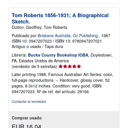
Tom Roberts 1856-1931; A Biographical
Sketch.
Dutton, Geoffrey; Tom Roberts
Publicado por
Brisbane Australia, Oz Publishing.
, 1987
ISBN 10: 0947207023
/
ISBN 13: 9780947207021
Antiguo o usado
/
Tapa dura
Librería:
Bucks County Bookshop IOBA
, Doylestown,
PA, Estados Unidos de America
Calificación
(vendedor de 5 estrellas)
del
Later printing 1988. Famous Australian Art Series: color,
vendedor:
full-page reproductions. -- Hardcover, glossy cover, 52
5
pages, 8.3x12 inches. Condition: very good. ISBN
de
0947207023.
Nº de ref. del artículo: 29166
5
estrellas
Contactar al vendedor
Comprar usado
EUR 16,04