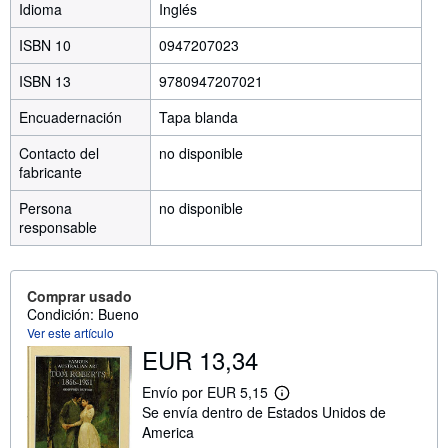
Idioma
Inglés
ISBN 10
0947207023
ISBN 13
9780947207021
Encuadernación
Tapa blanda
Contacto del
no disponible
fabricante
Persona
no disponible
responsable
Comprar usado
Condición: Bueno
Ver este artículo
EUR 13,34
Envío por EUR 5,15
M
Se envía dentro de Estados Unidos de
á
s
America
i