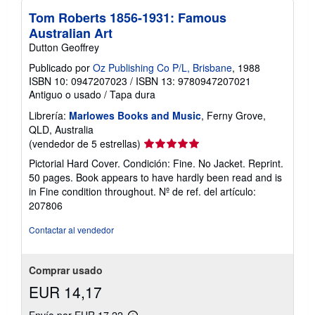
Tom Roberts 1856-1931: Famous
Australian Art
Dutton Geoffrey
Publicado por
Oz Publishing Co P/L, Brisbane
, 1988
ISBN 10: 0947207023
/
ISBN 13: 9780947207021
Antiguo o usado
/
Tapa dura
Librería:
Marlowes Books and Music
, Ferny Grove,
QLD, Australia
Calificación
(vendedor de 5 estrellas)
del
Pictorial Hard Cover. Condición: Fine. No Jacket. Reprint.
vendedor:
50 pages. Book appears to have hardly been read and is
5
in Fine condition throughout.
Nº de ref. del artículo:
de
207806
5
estrellas
Contactar al vendedor
Comprar usado
EUR 14,17
Envío por EUR 17,22