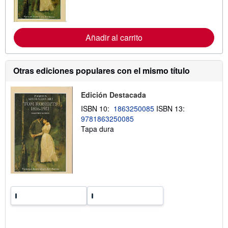
n
f
o
r
Añadir al carrito
m
a
c
i
ó
Otras ediciones populares con el mismo título
n
s
o
Edición Destacada
b
r
ISBN 10:
1863250085
ISBN 13:
e
9781863250085
l
Tapa dura
a
s
t
a
r
i
f
a
s
d
e
e
n
v