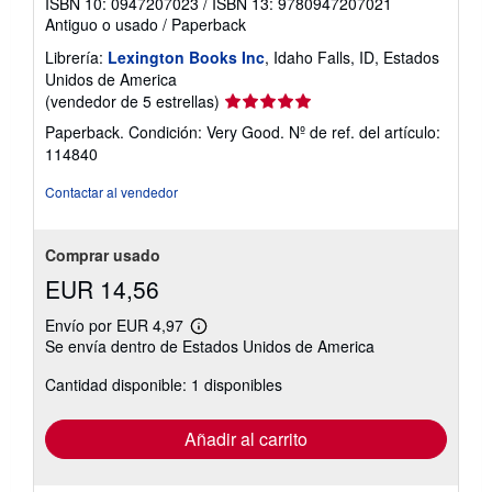
ISBN 10: 0947207023
/
ISBN 13: 9780947207021
Antiguo o usado
/
Paperback
Librería:
Lexington Books Inc
, Idaho Falls, ID, Estados
Unidos de America
Calificación
(vendedor de 5 estrellas)
del
Paperback. Condición: Very Good.
Nº de ref. del artículo:
vendedor:
114840
5
de
Contactar al vendedor
5
estrellas
Comprar usado
EUR 14,56
Envío por EUR 4,97
Más
Se envía dentro de Estados Unidos de America
información
sobre
Cantidad disponible: 1 disponibles
las
tarifas
de
envío
Añadir al carrito