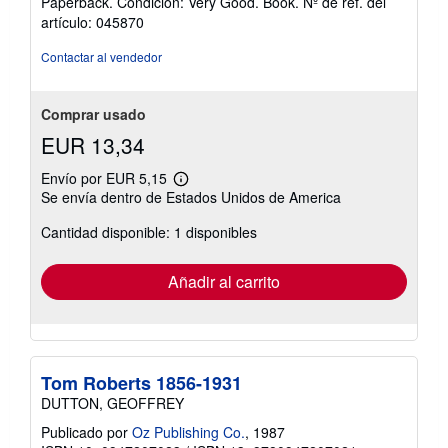
Paperback. Condición: Very Good. Book.
Nº de ref. del
vendedor:
artículo: 045870
5
de
Contactar al vendedor
5
estrellas
Comprar usado
EUR 13,34
Envío por EUR 5,15
Más
Se envía dentro de Estados Unidos de America
información
sobre
Cantidad disponible: 1 disponibles
las
tarifas
de
envío
Añadir al carrito
Tom Roberts 1856-1931
DUTTON, GEOFFREY
Publicado por
Oz Publishing Co.
, 1987