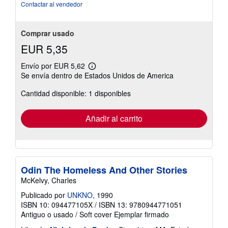
5
Contactar al vendedor
estrellas
Comprar usado
EUR 5,35
Envío por EUR 5,62
Más
Se envía dentro de Estados Unidos de America
información
sobre
Cantidad disponible: 1 disponibles
las
tarifas
de
envío
Añadir al carrito
Odin The Homeless And Other Stories
McKelvy, Charles
Publicado por
UNKNO
, 1990
ISBN 10: 094477105X
/
ISBN 13: 9780944771051
Antiguo o usado
/
Soft cover
Ejemplar firmado