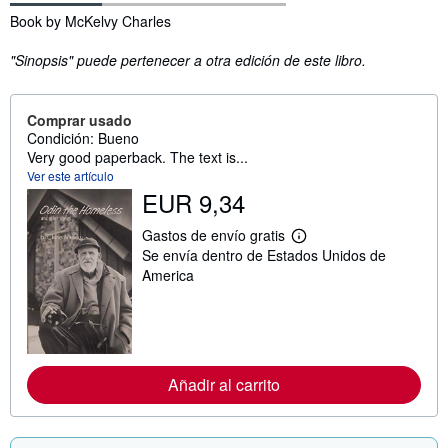
Sinopsis
Book by McKelvy Charles
"Sinopsis" puede pertenecer a otra edición de este libro.
Comprar usado
Condición: Bueno
Very good paperback. The text is...
Ver este artículo
EUR 9,34
Gastos de envío gratis
M
Se envía dentro de Estados Unidos de
á
s
America
i
n
f
o
r
m
a
Añadir al carrito
c
i
ó
n