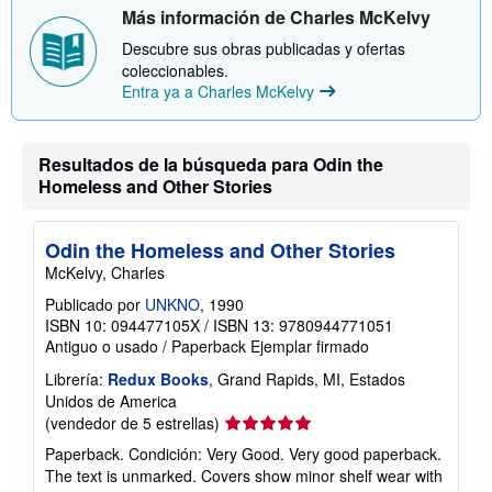
s
Más información de Charles McKelvy
o
b
Descubre sus obras publicadas y ofertas
r
coleccionables.
e
l
Entra ya a Charles McKelvy
a
s
t
a
Resultados de la búsqueda para Odin the
r
Homeless and Other Stories
i
f
a
s
Odin the Homeless and Other Stories
d
e
McKelvy, Charles
e
n
Publicado por
UNKNO
, 1990
v
ISBN 10: 094477105X
/
ISBN 13: 9780944771051
í
Antiguo o usado
/
Paperback
Ejemplar firmado
o
Librería:
Redux Books
, Grand Rapids, MI, Estados
Unidos de America
Calificación
(vendedor de 5 estrellas)
del
Paperback. Condición: Very Good. Very good paperback.
vendedor:
The text is unmarked. Covers show minor shelf wear with
5