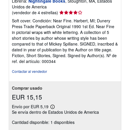
Librería:
Nightingale Books
, Stoughton, MA, Estados
Unidos de America
Calificación
(vendedor de 4 estrellas)
del
Soft cover. Condición: Near Fine. Harbert, MI; Dunery
vendedor:
Press Trade Paperback Original 1990 1st Ed. Near Fine
4
in pictorial wraps with white lettering. A collection of 5
de
short stories by author whose writing style has been
5
compared to that of Mickey Spillane. SIGNED, inscribed &
estrellas
dated in year of publication by the Author on title page.
Fiction, Short Stories, Signed. Signed by Author(s).
Nº de
ref. del artículo: 000344
Contactar al vendedor
Comprar usado
EUR 15,15
Envío por EUR 5,19
Más
Se envía dentro de Estados Unidos de America
información
sobre
Cantidad disponible: 1 disponibles
las
tarifas