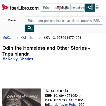
Pasar al contenido principal
IberLibro.com
EUR
Iniciar sesión
Preferencias
de
compra
Menú
del
sitio.
McKelvy, Charles
Odin the Homeless and Other Stories
ISBN 13: 9780944771051
Mi cuenta
Consultar mis pedidos
Odin the Homeless and Other Stories -
Tapa blanda
Búsqueda avanzada
McKelvy, Charles
Colecciones
Libros antiguos
Arte y coleccionismo
Vendedores
Tapa blanda
ISBN 10: 094477105X
Comenzar a vender
ISBN 13: 9780944771051
Ayuda
Editorial:
Taylor Pub
,
1990