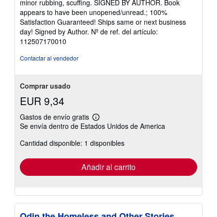
minor rubbing, scuffing. SIGNED BY AUTHOR. Book
de
appears to have been unopened/unread.; 100%
5
Satisfaction Guaranteed! Ships same or next business
estrellas
day! Signed by Author.
Nº de ref. del artículo:
112507170010
Contactar al vendedor
Comprar usado
EUR 9,34
Gastos de envío gratis
Más
Se envía dentro de Estados Unidos de America
información
sobre
Cantidad disponible: 1 disponibles
las
tarifas
de
envío
Añadir al carrito
Odin the Homeless and Other Stories