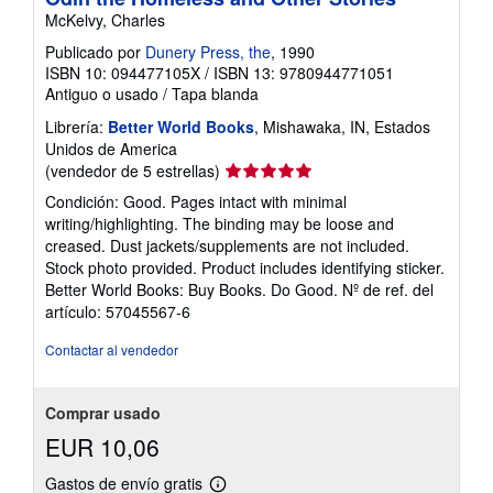
McKelvy, Charles
Publicado por
Dunery Press, the
, 1990
ISBN 10: 094477105X
/
ISBN 13: 9780944771051
Antiguo o usado
/
Tapa blanda
Librería:
Better World Books
, Mishawaka, IN, Estados
Unidos de America
Calificación
(vendedor de 5 estrellas)
del
Condición: Good. Pages intact with minimal
vendedor:
writing/highlighting. The binding may be loose and
5
creased. Dust jackets/supplements are not included.
de
Stock photo provided. Product includes identifying sticker.
5
Better World Books: Buy Books. Do Good.
Nº de ref. del
estrellas
artículo: 57045567-6
Contactar al vendedor
Comprar usado
EUR 10,06
Gastos de envío gratis
Más