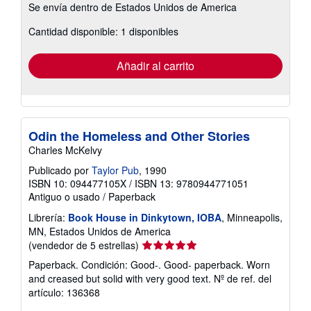
Se envía dentro de Estados Unidos de America
información
sobre
Cantidad disponible: 1 disponibles
las
tarifas
de
envío
Añadir al carrito
Odin the Homeless and Other Stories
Charles McKelvy
Publicado por
Taylor Pub
, 1990
ISBN 10: 094477105X
/
ISBN 13: 9780944771051
Antiguo o usado
/
Paperback
Librería:
Book House in Dinkytown, IOBA
, Minneapolis,
MN, Estados Unidos de America
Calificación
(vendedor de 5 estrellas)
del
Paperback. Condición: Good-. Good- paperback. Worn
vendedor:
and creased but solid with very good text.
Nº de ref. del
5
artículo: 136368
de