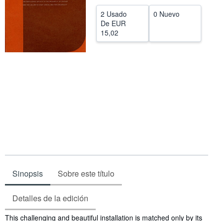
CERRAR
2 Usado
0 Nuevo
De
EUR
15,02
Sinopsis
Sobre este título
Detalles de la edición
Sinopsis
This challenging and beautiful installation is matched only by its