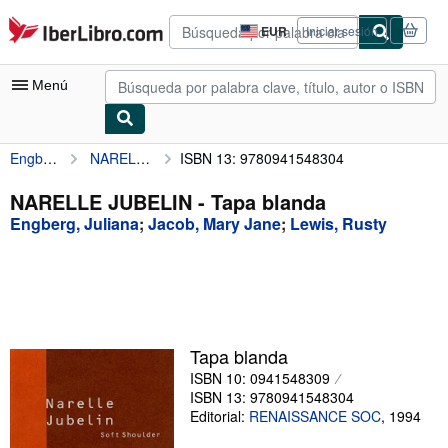
Pasar al contenido principal
IberLibro.com
EUR
Iniciar sesión
Preferencias
de
compra
Menú
del
sitio.
Engberg, Juliana
NARELLE JUBELIN
ISBN 13: 9780941548304
Mi cuenta
Consultar mis pedidos
NARELLE JUBELIN - Tapa blanda
Engberg, Juliana
;
Jacob, Mary Jane
;
Lewis, Rusty
Búsqueda avanzada
Colecciones
Libros antiguos
Arte y coleccionismo
Tapa blanda
Vendedores
ISBN 10: 0941548309
ISBN 13: 9780941548304
Comenzar a vender
Editorial:
RENAISSANCE SOC
,
1994
Ayuda