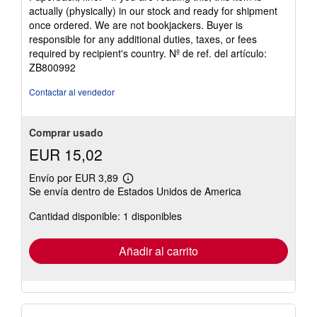
de
actually (physically) in our stock and ready for shipment
5
once ordered. We are not bookjackers. Buyer is
estrellas
responsible for any additional duties, taxes, or fees
required by recipient's country.
Nº de ref. del artículo:
ZB800992
Contactar al vendedor
Comprar usado
EUR 15,02
Envío por EUR 3,89
Más
Se envía dentro de Estados Unidos de America
información
sobre
Cantidad disponible: 1 disponibles
las
tarifas
de
envío
Añadir al carrito