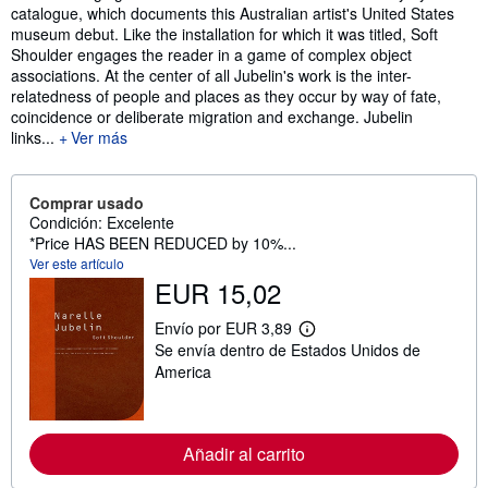
catalogue, which documents this Australian artist's United States
museum debut. Like the installation for which it was titled, Soft
Shoulder engages the reader in a game of complex object
associations. At the center of all Jubelin's work is the inter-
relatedness of people and places as they occur by way of fate,
coincidence or deliberate migration and exchange. Jubelin
links...
Ver más
Comprar usado
Condición: Excelente
*Price HAS BEEN REDUCED by 10%...
Ver este artículo
EUR 15,02
Envío por EUR 3,89
M
Se envía dentro de Estados Unidos de
á
s
America
i
n
f
o
Añadir al carrito
r
m
a