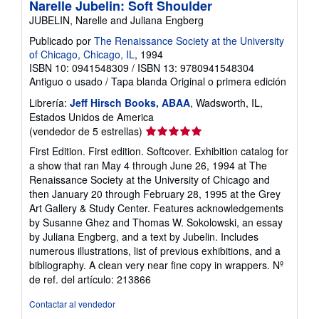
Narelle Jubelin: Soft Shoulder
JUBELIN, Narelle and Juliana Engberg
Publicado por
The Renaissance Society at the University
of Chicago, Chicago, IL
, 1994
ISBN 10: 0941548309
/
ISBN 13: 9780941548304
Antiguo o usado
/
Tapa blanda
Original o primera edición
Librería:
Jeff Hirsch Books, ABAA
, Wadsworth, IL,
Estados Unidos de America
Calificación
(vendedor de 5 estrellas)
del
First Edition. First edition. Softcover. Exhibition catalog for
vendedor:
a show that ran May 4 through June 26, 1994 at The
5
Renaissance Society at the University of Chicago and
de
then January 20 through February 28, 1995 at the Grey
5
Art Gallery & Study Center. Features acknowledgements
estrellas
by Susanne Ghez and Thomas W. Sokolowski, an essay
by Juliana Engberg, and a text by Jubelin. Includes
numerous illustrations, list of previous exhibitions, and a
bibliography. A clean very near fine copy in wrappers.
Nº
de ref. del artículo: 213866
Contactar al vendedor