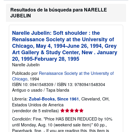
c
i
Resultados de la búsqueda para NARELLE
ó
JUBELIN
n
s
o
b
Narelle Jubelin: Soft shoulder : the
r
Renaissance Society at the University of
e
l
Chicago, May 4, 1994-June 26, 1994, Grey
a
Art Gallery & Study Center, New . January
s
t
20, 1995-February 28, 1995
a
Narelle Jubelin
r
i
Publicado por
Renaissance Society at the University of
f
Chicago
, 1994
a
s
ISBN 10: 0941548309
/
ISBN 13: 9780941548304
d
Antiguo o usado
/
Tapa blanda
e
e
Librería:
Zubal-Books, Since 1961
, Cleveland, OH,
n
Estados Unidos de America
v
í
Calificación
(vendedor de 5 estrellas)
o
del
Condición: Fine. *Price HAS BEEN REDUCED by 10%
vendedor:
until Monday, Aug. 10 (weekend sale item)* 60 pp.,
5
Paperback, fine. - If you are reading this, this item is