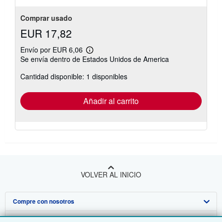
Comprar usado
EUR 17,82
Envío por EUR 6,06
Más
Se envía dentro de Estados Unidos de America
información
sobre
Cantidad disponible: 1 disponibles
las
tarifas
de
envío
Añadir al carrito
VOLVER AL INICIO
Compre con nosotros
Venda con nosotros
Búsqueda avanzada