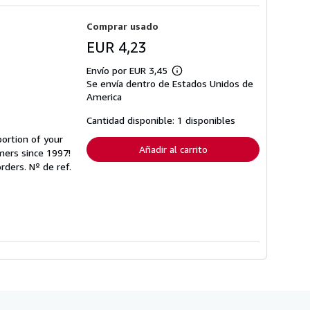
Comprar usado
EUR 4,23
Envío por EUR 3,45
Más
Se envía dentro de Estados Unidos de
información
sobre
America
las
tarifas
Cantidad disponible: 1 disponibles
de
envío
portion of your
Añadir al carrito
mers since 1997!
orders.
Nº de ref.