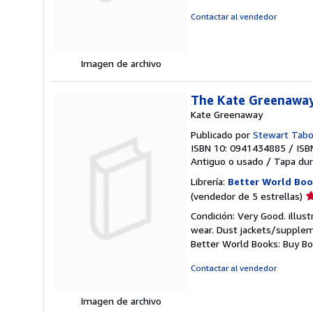
d
Contactar al vendedor
5
e
Imagen de archivo
The Kate Greenaway 
Kate Greenaway
Publicado por
Stewart Tabo
ISBN 10: 0941434885
/
ISB
Antiguo o usado
/
Tapa dur
Librería:
Better World Boo
Ca
(vendedor de 5 estrellas)
d
Condición: Very Good. illust
v
wear. Dust jackets/suppleme
5
Better World Books: Buy B
d
5
Contactar al vendedor
e
Imagen de archivo