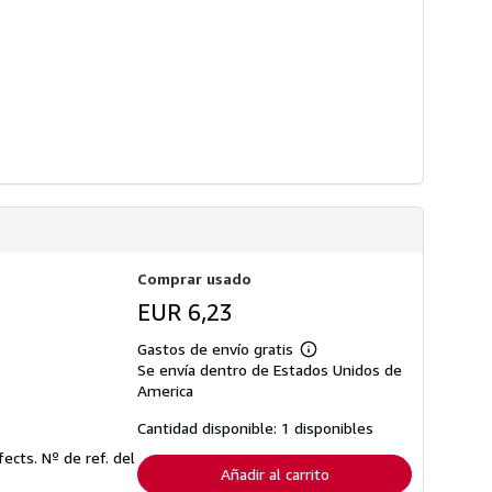
Comprar usado
EUR 6,23
Gastos de envío gratis
Más
Se envía dentro de Estados Unidos de
información
sobre
America
las
tarifas
Cantidad disponible: 1 disponibles
de
envío
fects.
Nº de ref. del
Añadir al carrito