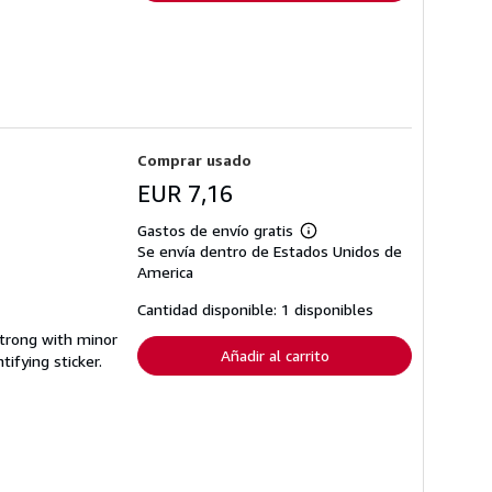
Comprar usado
EUR 7,16
Gastos de envío gratis
Más
Se envía dentro de Estados Unidos de
información
sobre
America
las
tarifas
Cantidad disponible: 1 disponibles
de
envío
 strong with minor
Añadir al carrito
ifying sticker.