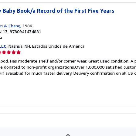
Baby Book/a Record of the First Five Years
ri & Chang
, 1986
N 13: 9780941434881
a
LLC
, Nashua, NH, Estados Unidos de America
lificación
el
Good. Has moderate shelf and/or corner wear. Great used condition. A 
endedor:
be donated to non-profit organizations.Over 1,000,000 satisfied custo
if available) for much faster delivery. Delivery confirmation on all US 
e
strellas