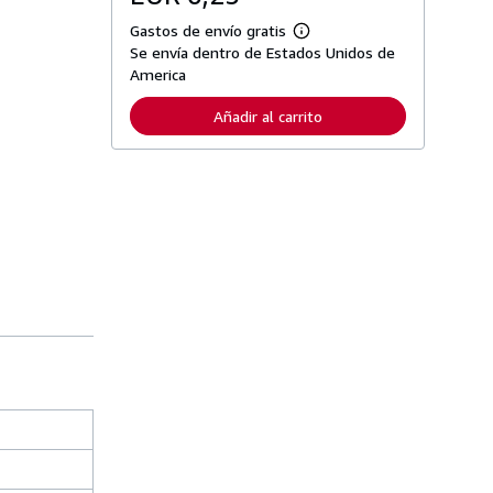
Gastos de envío gratis
M
Se envía dentro de Estados Unidos de
á
s
America
i
n
Añadir al carrito
f
o
r
m
a
c
i
ó
n
s
o
b
r
e
l
a
s
t
a
r
i
f
a