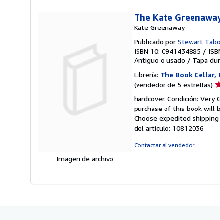
The Kate Greenaway 
Kate Greenaway
Publicado por
Stewart Tabo
ISBN 10: 0941434885
/
ISB
Antiguo o usado
/
Tapa dur
Librería:
The Book Cellar, 
Ca
(vendedor de 5 estrellas)
d
hardcover. Condición: Very 
v
purchase of this book will 
5
Choose expedited shipping (
d
del artículo: 10812036
5
e
Contactar al vendedor
Imagen de archivo