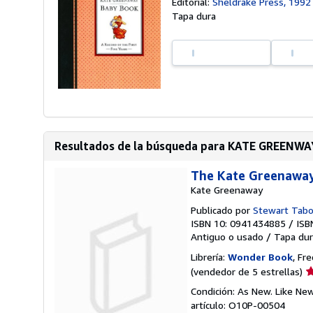
Editorial:
Sheldrake Press, 1992
Tapa dura
Resultados de la búsqueda para KATE GREENW
The Kate Greenaway 
Kate Greenaway
Publicado por
Stewart Tabo
ISBN 10: 0941434885
/
ISB
Antiguo o usado
/
Tapa dur
Librería:
Wonder Book
, Fr
Ca
(vendedor de 5 estrellas)
d
Condición: As New. Like Ne
v
artículo: O10P-00504
5