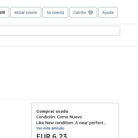
UR
Iniciar sesión
Su cuenta
Carrito
Ayuda
referencias
e
ompra
el
itio.
Comprar usado
Condición: Como Nuevo
Like New condition. A near perfect...
Ver este artículo
EUR 6,23