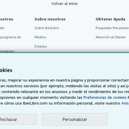
Volver al inicio
sotros
Sobre nosotros
Obtener Ayuda
der
Sobre IberLibro
Preguntas frecuentes
 programa de
Medios
Atención al Cliente
Empleo
vendedor
Política de Privacidad
Preferencias de cookies
okies
Aviso de cookies
as, mejorar su experiencia en nuestra página y proporcionar correcta
Accesibilidad
n nuestros servicios (por ejemplo, midiendo las visitas al sitio) y así 
 contenido relevante en los anuncios y medir el rendimiento de los mi
opciones en cualquier momento visitando las
Preferencias de cookies
e cómo usa IberLibro.com su información personal, visite nuestro
Avis
Personalizar
Rechazar