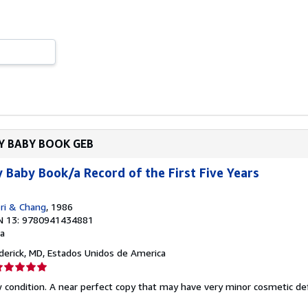
AY BABY BOOK GEB
Baby Book/a Record of the First Five Years
ri & Chang
, 1986
N 13: 9780941434881
a
ederick, MD, Estados Unidos de America
lificación
el
w condition. A near perfect copy that may have very minor cosmetic de
endedor: