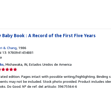
e
strellas
Baby Book : A Record of the First Five Years
ri & Chang
, 1986
N 13: 9780941434881
a
ks
, Mishawaka, IN, Estados Unidos de America
lificación
el
rated edition. Pages intact with possible writing/highlighting. Binding
endedor:
nts may not be included. Stock photo provided. Product includes ident
ooks. Do Good.
Nº de ref. del artículo: 39675564-6
e
strellas