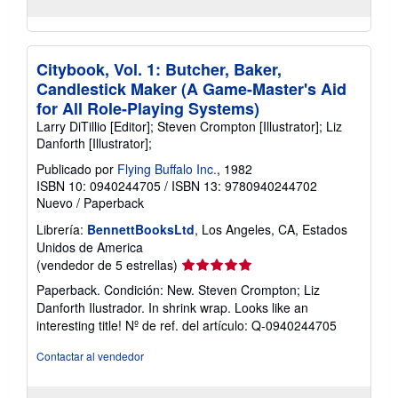
Citybook, Vol. 1: Butcher, Baker,
Candlestick Maker (A Game-Master's Aid
for All Role-Playing Systems)
Larry DiTillio [Editor]; Steven Crompton [Illustrator]; Liz
Danforth [Illustrator];
Publicado por
Flying Buffalo Inc.
, 1982
ISBN 10: 0940244705
/
ISBN 13: 9780940244702
Nuevo
/
Paperback
Librería:
BennettBooksLtd
, Los Angeles, CA, Estados
Unidos de America
Calificación
(vendedor de 5 estrellas)
del
Paperback. Condición: New. Steven Crompton; Liz
vendedor:
Danforth Ilustrador. In shrink wrap. Looks like an
5
interesting title!
Nº de ref. del artículo: Q-0940244705
de
5
Contactar al vendedor
estrellas