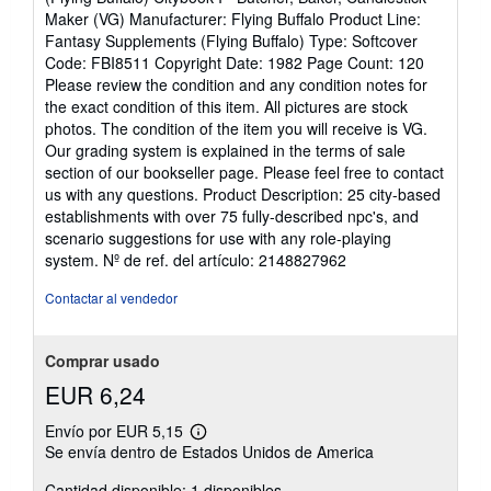
de
í
Maker (VG) Manufacturer: Flying Buffalo Product Line:
5
o
Fantasy Supplements (Flying Buffalo) Type: Softcover
estrellas
Code: FBI8511 Copyright Date: 1982 Page Count: 120
Please review the condition and any condition notes for
the exact condition of this item. All pictures are stock
photos. The condition of the item you will receive is VG.
Our grading system is explained in the terms of sale
section of our bookseller page. Please feel free to contact
us with any questions. Product Description: 25 city-based
establishments with over 75 fully-described npc's, and
scenario suggestions for use with any role-playing
system.
Nº de ref. del artículo: 2148827962
Contactar al vendedor
Comprar usado
EUR 6,24
Envío por EUR 5,15
Más
Se envía dentro de Estados Unidos de America
información
sobre
Cantidad disponible: 1 disponibles
las