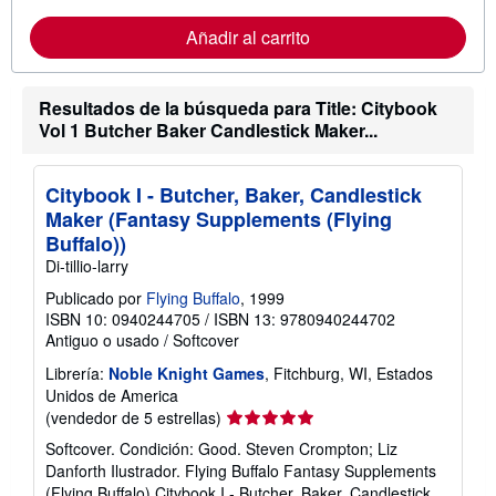
l
n
a
f
Añadir al carrito
s
o
t
r
a
m
r
a
Resultados de la búsqueda para Title: Citybook
i
c
f
Vol 1 Butcher Baker Candlestick Maker...
i
a
ó
s
n
d
s
e
Citybook I - Butcher, Baker, Candlestick
o
e
b
Maker (Fantasy Supplements (Flying
n
r
v
Buffalo))
e
í
l
Di-tillio-larry
o
a
s
Publicado por
Flying Buffalo
, 1999
t
ISBN 10: 0940244705
/
ISBN 13: 9780940244702
a
Antiguo o usado
/
Softcover
r
i
Librería:
Noble Knight Games
, Fitchburg, WI, Estados
f
Unidos de America
a
s
Calificación
(vendedor de 5 estrellas)
d
del
e
Softcover. Condición: Good. Steven Crompton; Liz
vendedor:
e
Danforth Ilustrador. Flying Buffalo Fantasy Supplements
n
5
(Flying Buffalo) Citybook I - Butcher, Baker, Candlestick
v