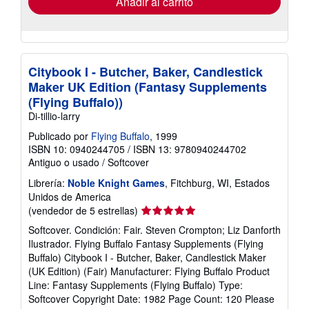
Añadir al carrito
Citybook I - Butcher, Baker, Candlestick
Maker UK Edition (Fantasy Supplements
(Flying Buffalo))
Di-tillio-larry
Publicado por
Flying Buffalo
, 1999
ISBN 10: 0940244705
/
ISBN 13: 9780940244702
Antiguo o usado
/
Softcover
Librería:
Noble Knight Games
, Fitchburg, WI, Estados
Unidos de America
Calificación
(vendedor de 5 estrellas)
del
Softcover. Condición: Fair. Steven Crompton; Liz Danforth
vendedor:
Ilustrador. Flying Buffalo Fantasy Supplements (Flying
5
Buffalo) Citybook I - Butcher, Baker, Candlestick Maker
de
(UK Edition) (Fair) Manufacturer: Flying Buffalo Product
5
Line: Fantasy Supplements (Flying Buffalo) Type:
estrellas
Softcover Copyright Date: 1982 Page Count: 120 Please