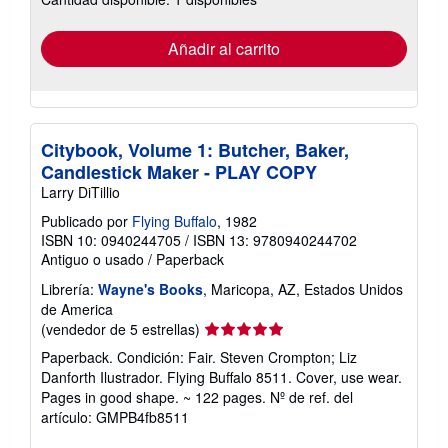
tarifas
de
envío
Añadir al carrito
Citybook, Volume 1: Butcher, Baker,
Candlestick Maker - PLAY COPY
Larry DiTillio
Publicado por
Flying Buffalo
, 1982
ISBN 10: 0940244705
/
ISBN 13: 9780940244702
Antiguo o usado
/
Paperback
Librería:
Wayne's Books
, Maricopa, AZ, Estados Unidos
de America
Calificación
(vendedor de 5 estrellas)
del
Paperback. Condición: Fair. Steven Crompton; Liz
vendedor:
Danforth Ilustrador. Flying Buffalo 8511. Cover, use wear.
5
Pages in good shape. ~ 122 pages.
Nº de ref. del
de
artículo: GMPB4fb8511
5