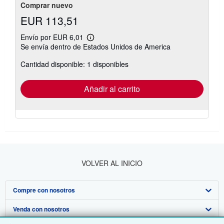
Comprar nuevo
EUR 113,51
Envío por EUR 6,01
Más
Se envía dentro de Estados Unidos de America
información
sobre
Cantidad disponible: 1 disponibles
las
tarifas
de
envío
Añadir al carrito
VOLVER AL INICIO
Compre con nosotros
Venda con nosotros
Búsqueda avanzada