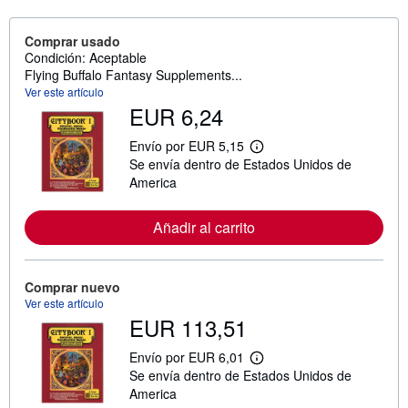
Comprar usado
Condición: Aceptable
Flying Buffalo Fantasy Supplements...
Ver este artículo
EUR 6,24
Envío por EUR 5,15
M
Se envía dentro de Estados Unidos de
á
s
America
i
n
f
Añadir al carrito
o
r
m
a
Comprar nuevo
c
Ver este artículo
i
ó
EUR 113,51
n
s
Envío por EUR 6,01
o
M
b
Se envía dentro de Estados Unidos de
á
r
s
America
e
i