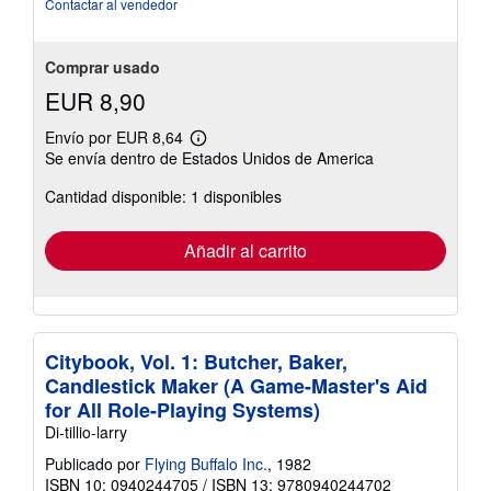
estrellas
Contactar al vendedor
Comprar usado
EUR 8,90
Envío por EUR 8,64
Más
Se envía dentro de Estados Unidos de America
información
sobre
Cantidad disponible: 1 disponibles
las
tarifas
de
envío
Añadir al carrito
Citybook, Vol. 1: Butcher, Baker,
Candlestick Maker (A Game-Master's Aid
for All Role-Playing Systems)
Di-tillio-larry
Publicado por
Flying Buffalo Inc.
, 1982
ISBN 10: 0940244705
/
ISBN 13: 9780940244702