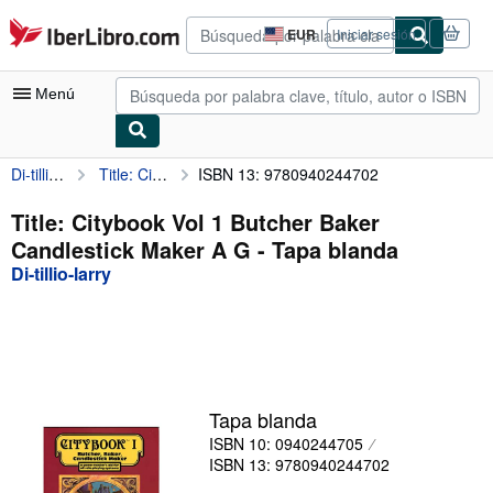
Pasar al contenido principal
IberLibro.com
EUR
Iniciar sesión
Preferencias
de
compra
Menú
del
sitio.
Di-tillio-larry
Title: Citybook Vol 1 Butcher Baker Candlestick Maker A G
ISBN 13: 9780940244702
Mi cuenta
Consultar mis pedidos
Title: Citybook Vol 1 Butcher Baker
Candlestick Maker A G - Tapa blanda
Búsqueda avanzada
Di-tillio-larry
Colecciones
Libros antiguos
Arte y coleccionismo
Vendedores
Tapa blanda
ISBN 10: 0940244705
Comenzar a vender
ISBN 13: 9780940244702
Ayuda