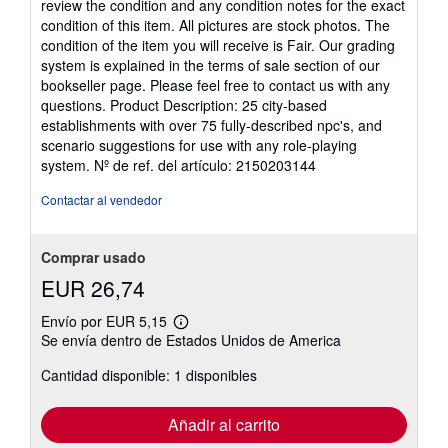
review the condition and any condition notes for the exact
condition of this item. All pictures are stock photos. The
condition of the item you will receive is Fair. Our grading
system is explained in the terms of sale section of our
bookseller page. Please feel free to contact us with any
questions. Product Description: 25 city-based
establishments with over 75 fully-described npc's, and
scenario suggestions for use with any role-playing
system.
Nº de ref. del artículo: 2150203144
Contactar al vendedor
Comprar usado
EUR 26,74
Envío por EUR 5,15
Más
Se envía dentro de Estados Unidos de America
información
sobre
Cantidad disponible: 1 disponibles
las
tarifas
de
envío
Añadir al carrito