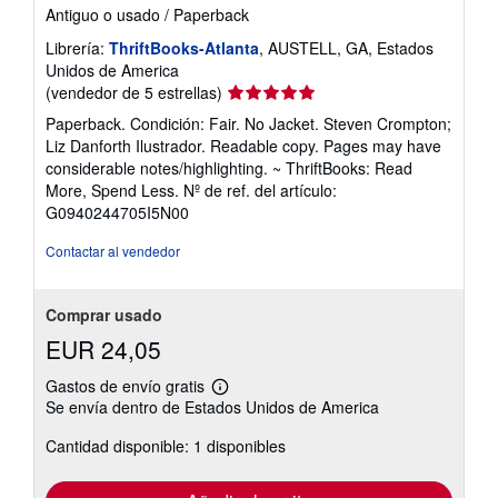
Antiguo o usado
/
Paperback
Librería:
ThriftBooks-Atlanta
, AUSTELL, GA, Estados
Unidos de America
Calificación
(vendedor de 5 estrellas)
del
Paperback. Condición: Fair. No Jacket. Steven Crompton;
vendedor:
Liz Danforth Ilustrador. Readable copy. Pages may have
5
considerable notes/highlighting. ~ ThriftBooks: Read
de
More, Spend Less.
Nº de ref. del artículo:
5
G0940244705I5N00
estrellas
Contactar al vendedor
Comprar usado
EUR 24,05
Gastos de envío gratis
Más
Se envía dentro de Estados Unidos de America
información
sobre
Cantidad disponible: 1 disponibles
las
tarifas
de
envío