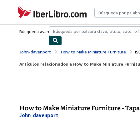
Pasar al contenido principal
IberLibro.com
Búsqueda avanzada
Colecciones
Libros antiguos
Arte y colecc
John-davenport
How to Make Miniature Furniture
IS
Artículos relacionados a How to Make Miniature Furnitu
How to Make Miniature Furniture - Tapa
John-davenport