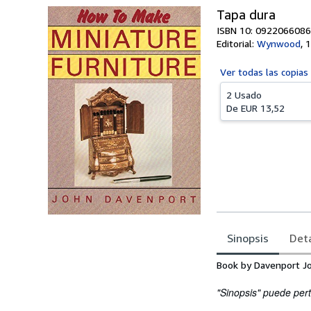
Tapa dura
ISBN 10: 0922066086
Editorial:
Wynwood
,
1
Ver todas las
copias
2 Usado
De
EUR 13,52
Sinopsis
Deta
Sinopsis
Book by Davenport J
"Sinopsis" puede pert