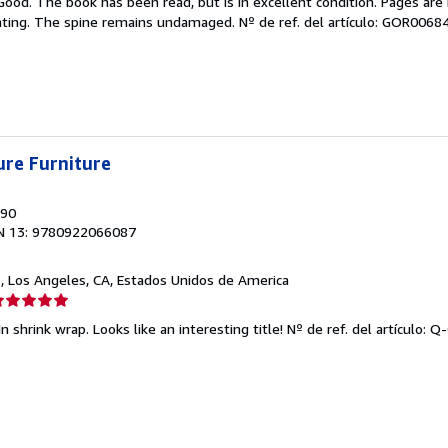
Good. The book has been read, but is in excellent condition. Pages are 
endedor:
ghting. The spine remains undamaged.
Nº de ref. del artículo: GOR006
e
strellas
ure Furniture
990
N 13: 9780922066087
d
, Los Angeles, CA, Estados Unidos de America
lificación
el
n shrink wrap. Looks like an interesting title!
Nº de ref. del artículo:
endedor:
e
strellas