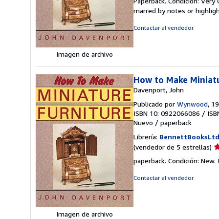
Paperback. Condición: Very 
v
marred by notes or highli
5
d
Contactar al vendedor
5
e
Imagen de archivo
How to Make Miniat
Davenport, John
Publicado por
Wynwood
, 1
ISBN 10: 0922066086
/
ISB
Nuevo
/
paperback
Librería:
BennettBooksLt
Ca
(vendedor de 5 estrellas)
d
paperback. Condición: New. I
v
5
Contactar al vendedor
d
5
e
Imagen de archivo