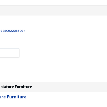
:
9780922066094
niature Furniture
ure Furniture