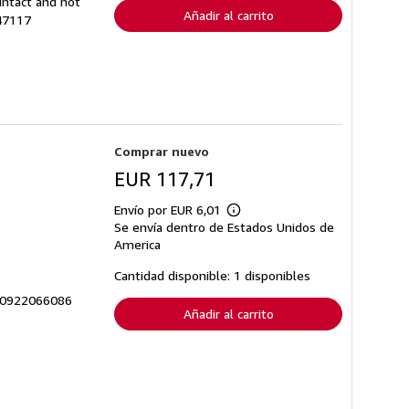
intact and not
Añadir al carrito
847117
Comprar nuevo
EUR 117,71
Envío por EUR 6,01
Más
Se envía dentro de Estados Unidos de
información
sobre
America
las
tarifas
Cantidad disponible: 1 disponibles
de
envío
 Q-0922066086
Añadir al carrito