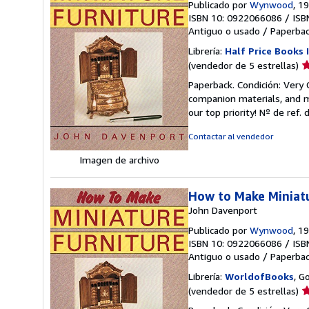
Publicado por
Wynwood
, 1
ISBN 10: 0922066086
/
ISB
Antiguo o usado
/
Paperba
Librería:
Half Price Books I
Ca
(vendedor de 5 estrellas)
d
Paperback. Condición: Very
v
companion materials, and m
5
our top priority!
Nº de ref. 
d
5
Contactar al vendedor
e
Imagen de archivo
How to Make Miniat
John Davenport
Publicado por
Wynwood
, 1
ISBN 10: 0922066086
/
ISB
Antiguo o usado
/
Paperba
Librería:
WorldofBooks
, G
Ca
(vendedor de 5 estrellas)
d