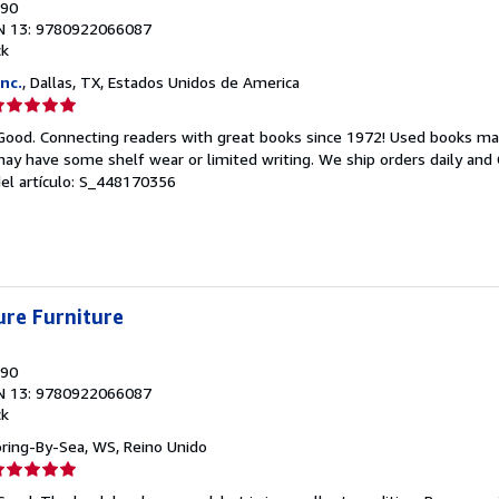
990
N 13: 9780922066087
ck
nc.
, Dallas, TX, Estados Unidos de America
lificación
el
 Good. Connecting readers with great books since 1972! Used books ma
endedor:
ay have some shelf wear or limited writing. We ship orders daily and 
del artículo: S_448170356
e
strellas
ure Furniture
990
N 13: 9780922066087
ck
oring-By-Sea, WS, Reino Unido
lificación
el