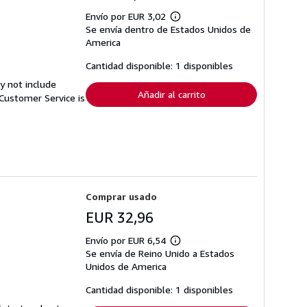
Envío por EUR 3,02
Más
Se envía dentro de Estados Unidos de
información
sobre
America
las
tarifas
Cantidad disponible: 1 disponibles
de
envío
y not include
Añadir al carrito
Customer Service is
Comprar usado
EUR 32,96
Envío por EUR 6,54
Más
Se envía de Reino Unido a Estados
información
sobre
Unidos de America
las
tarifas
Cantidad disponible: 1 disponibles
de
envío