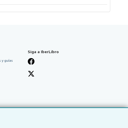
Siga a IberLibro
 y guías