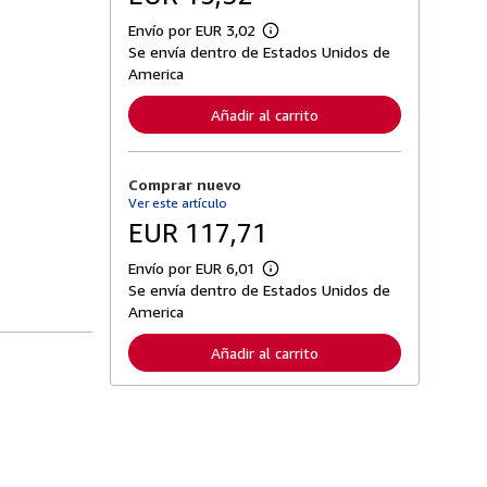
Envío por EUR 3,02
M
Se envía dentro de Estados Unidos de
á
s
America
i
n
Añadir al carrito
f
o
r
m
Comprar nuevo
a
c
Ver este artículo
i
EUR 117,71
ó
n
s
Envío por EUR 6,01
M
o
Se envía dentro de Estados Unidos de
á
b
s
America
r
i
e
n
l
Añadir al carrito
f
a
o
s
r
t
m
a
a
r
c
i
i
f
ó
a