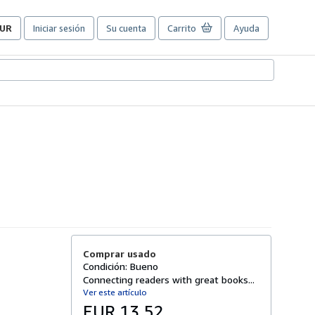
UR
Iniciar sesión
Su cuenta
Carrito
Ayuda
referencias
e
ompra
el
itio.
Comprar usado
Condición: Bueno
Connecting readers with great books...
Ver este artículo
EUR 13,52