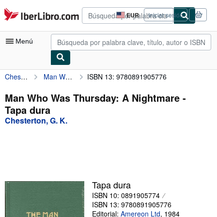
Pasar al contenido principal
IberLibro.com
EUR
Iniciar sesión
Preferencias
de
compra
Menú
del
sitio.
Chesterton, G. K.
Man Who Was Thursday: A Nightmare
ISBN 13: 9780891905776
Mi cuenta
Consultar mis pedidos
Man Who Was Thursday: A Nightmare -
Tapa dura
Búsqueda avanzada
Chesterton, G. K.
Colecciones
Libros antiguos
Arte y coleccionismo
Vendedores
Tapa dura
ISBN 10: 0891905774
Comenzar a vender
ISBN 13: 9780891905776
Ayuda
Editorial:
Amereon Ltd
,
1984