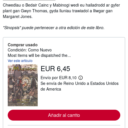
Sinopsis
Chwedlau o Bedair Cainc y Mabinogi wedi eu hailadrodd ar gyfer
plant gan Gwyn Thomas, gyda lluniau trawiadol a lliwgar gan
Margaret Jones.
"Sinopsis" puede pertenecer a otra edición de este libro.
Comprar usado
Condición: Como Nuevo
Most items will be dispatched the...
Ver este artículo
EUR 6,45
Envío por EUR 8,10
M
Se envía de Reino Unido a Estados Unidos
á
s
de America
i
n
f
o
r
m
Añadir al carrito
a
c
i