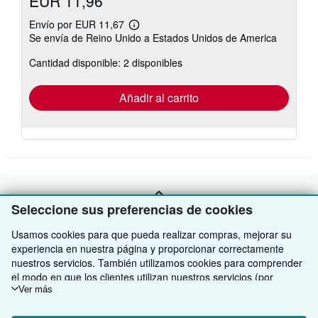
EUR 11,96
Envío por EUR 11,67
Más
Se envía de Reino Unido a Estados Unidos de America
información
sobre
Cantidad disponible: 2 disponibles
las
tarifas
de
envío
Añadir al carrito
VOLVER AL INICIO
Seleccione sus preferencias de cookies
Usamos cookies para que pueda realizar compras, mejorar su
Compre con nosotros
experiencia en nuestra página y proporcionar correctamente
nuestros servicios. También utilizamos cookies para comprender
Venda con nosotros
Búsqueda avanzada
el modo en que los clientes utilizan nuestros servicios (por
ejemplo, midiendo las visitas al sitio) y así poder realizar mejoras.
Ver más
Sobre nosotros
Colecciones
Comenzar a vender
Si está de acuerdo, también utilizaremos cookies de terceros