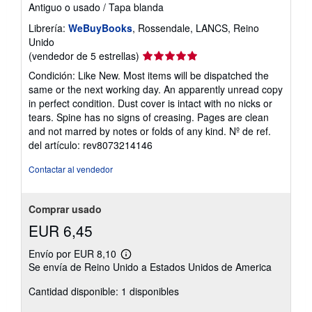
Antiguo o usado
/
Tapa blanda
Librería:
WeBuyBooks
, Rossendale, LANCS, Reino
Unido
Calificación
(vendedor de 5 estrellas)
del
Condición: Like New. Most items will be dispatched the
vendedor:
same or the next working day. An apparently unread copy
5
in perfect condition. Dust cover is intact with no nicks or
de
tears. Spine has no signs of creasing. Pages are clean
5
and not marred by notes or folds of any kind.
Nº de ref.
estrellas
del artículo: rev8073214146
Contactar al vendedor
Comprar usado
EUR 6,45
Envío por EUR 8,10
Más
Se envía de Reino Unido a Estados Unidos de America
información
sobre
Cantidad disponible: 1 disponibles
las
tarifas
de