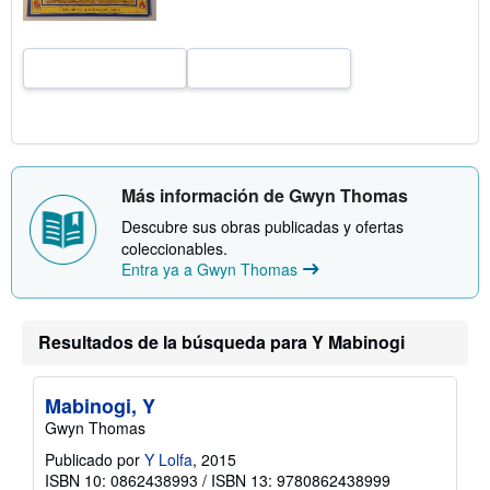
a
r
i
f
a
s
d
e
e
n
v
í
Más información de Gwyn Thomas
o
Descubre sus obras publicadas y ofertas
coleccionables.
Entra ya a Gwyn Thomas
Resultados de la búsqueda para Y Mabinogi
Mabinogi, Y
Gwyn Thomas
Publicado por
Y Lolfa
, 2015
ISBN 10: 0862438993
/
ISBN 13: 9780862438999