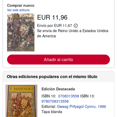
ó
Comprar nuevo
n
Ver este artículo
s
EUR 11,96
o
b
r
Envío por EUR 11,67
e
M
Se envía de Reino Unido a Estados Unidos
l
á
a
s
de America
s
i
t
n
a
f
r
o
i
r
f
m
Añadir al carrito
a
a
s
c
d
i
e
ó
Otras ediciones populares con el mismo título
e
n
n
s
v
o
Edición Destacada
í
b
o
r
ISBN 10:
0708313558
ISBN 13:
e
9780708313558
l
a
Editorial:
Gwasg Prifysgol Cymru, 1996
s
Tapa blanda
t