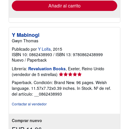
envío
Añadir al carrito
Y Mabinogi
Gwyn Thomas
Publicado por
Y Lolfa
, 2015
ISBN 10: 0862438993
/
ISBN 13: 9780862438999
Nuevo
/
Paperback
Librería:
Revaluation Books
, Exeter, Reino Unido
Calificación
(vendedor de 5 estrellas)
del
Paperback. Condición: Brand New. 96 pages. Welsh
vendedor:
language. 11.57x7.72x0.39 inches. In Stock.
Nº de ref.
5
del artículo: __0862438993
de
5
Contactar al vendedor
estrellas
Comprar nuevo