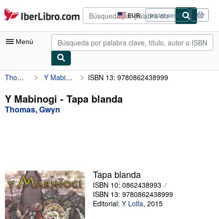
Pasar al contenido principal
IberLibro.com
EUR
Iniciar sesión
Preferencias
de
compra
Menú
del
sitio.
Thomas, Gwyn
Y Mabinogi
ISBN 13: 9780862438999
Mi cuenta
Consultar mis pedidos
Y Mabinogi - Tapa blanda
Thomas, Gwyn
Búsqueda avanzada
Colecciones
Libros antiguos
Arte y coleccionismo
Tapa blanda
Vendedores
ISBN 10: 0862438993
ISBN 13: 9780862438999
Comenzar a vender
Editorial:
Y Lolfa
,
2015
Ayuda