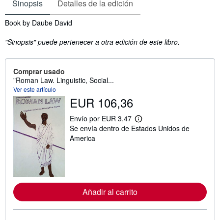
Sinopsis
Detalles de la edición
Sinopsis
Book by Daube David
"Sinopsis" puede pertenecer a otra edición de este libro.
Comprar usado
"Roman Law. Linguistic, Social...
Ver este artículo
EUR 106,36
Envío por EUR 3,47
M
Se envía dentro de Estados Unidos de
á
s
America
i
n
f
o
r
m
a
Añadir al carrito
c
i
ó
n