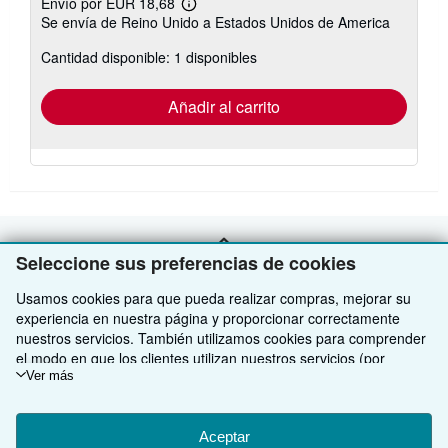
Envío por EUR 18,68
Más
Se envía de Reino Unido a Estados Unidos de America
información
sobre
Cantidad disponible: 1 disponibles
las
tarifas
de
envío
Añadir al carrito
VOLVER AL INICIO
Seleccione sus preferencias de cookies
Usamos cookies para que pueda realizar compras, mejorar su
Compre con nosotros
experiencia en nuestra página y proporcionar correctamente
nuestros servicios. También utilizamos cookies para comprender
Venda con nosotros
Búsqueda avanzada
el modo en que los clientes utilizan nuestros servicios (por
ejemplo, midiendo las visitas al sitio) y así poder realizar mejoras.
Ver más
Sobre nosotros
Colecciones
Comenzar a vender
Si está de acuerdo, también utilizaremos cookies de terceros
para mostrar contenido relevante en los anuncios y medir el
Obtener Ayuda
Mi cuenta
Únase a nuestro programa de afiliados
Sobre IberLibro
rendimiento de los mismos. Elija Rechazar si noestá de acuerdo
Aceptar