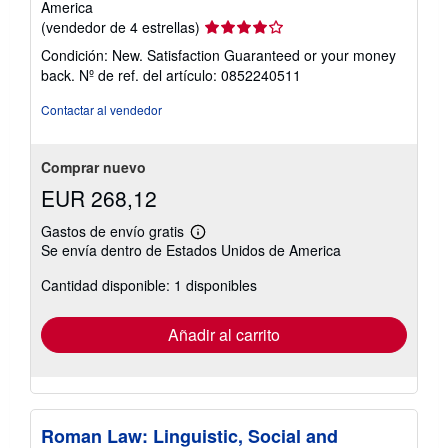
America
Calificación
(vendedor de 4 estrellas)
del
Condición: New. Satisfaction Guaranteed or your money
vendedor:
back.
Nº de ref. del artículo: 0852240511
4
de
Contactar al vendedor
5
estrellas
Comprar nuevo
EUR 268,12
Gastos de envío gratis
Más
Se envía dentro de Estados Unidos de America
información
sobre
Cantidad disponible: 1 disponibles
las
tarifas
de
envío
Añadir al carrito
Roman Law: Linguistic, Social and