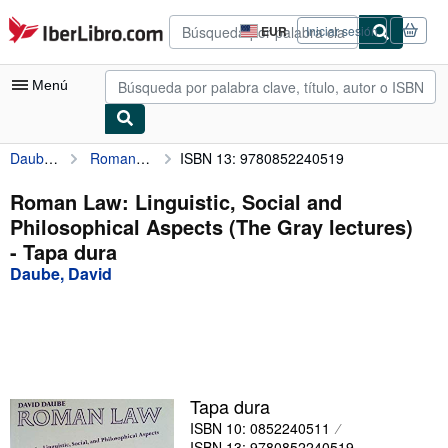
Pasar al contenido principal
IberLibro.com
EUR
Iniciar sesión
Preferencias
de
compra
Menú
del
sitio.
Daube, David
Roman Law: Linguistic, Social and Philosophical Aspects (The Gray lectures)
ISBN 13: 9780852240519
Mi cuenta
Consultar mis pedidos
Roman Law: Linguistic, Social and
Philosophical Aspects (The Gray lectures)
Búsqueda avanzada
- Tapa dura
Colecciones
Daube, David
Libros antiguos
Arte y coleccionismo
Vendedores
Tapa dura
Comenzar a vender
ISBN 10: 0852240511
Ayuda
ISBN 13: 9780852240519