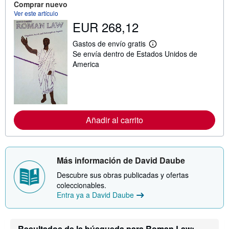
Comprar nuevo
s
Ver este artículo
o
b
EUR 268,12
r
e
Gastos de envío gratis
l
M
a
Se envía dentro de Estados Unidos de
á
s
s
America
t
i
a
n
r
f
i
o
f
r
a
m
s
a
Añadir al carrito
d
c
e
i
e
ó
n
n
v
s
Más información de David Daube
í
o
o
b
Descubre sus obras publicadas y ofertas
r
coleccionables.
e
l
Entra ya a David Daube
a
s
t
a
Resultados de la búsqueda para Roman Law: