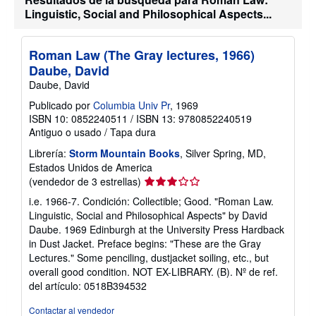
r
Linguistic, Social and Philosophical Aspects...
i
f
a
s
Roman Law (The Gray lectures, 1966)
d
e
Daube, David
e
Daube, David
n
v
Publicado por
Columbia Univ Pr
, 1969
í
ISBN 10: 0852240511
/
ISBN 13: 9780852240519
o
Antiguo o usado
/
Tapa dura
Librería:
Storm Mountain Books
, Silver Spring, MD,
Estados Unidos de America
Calificación
(vendedor de 3 estrellas)
del
i.e. 1966-7. Condición: Collectible; Good. "Roman Law.
vendedor:
Linguistic, Social and Philosophical Aspects" by David
3
Daube. 1969 Edinburgh at the University Press Hardback
de
in Dust Jacket. Preface begins: "These are the Gray
5
Lectures." Some penciling, dustjacket soiling, etc., but
estrellas
overall good condition. NOT EX-LIBRARY. (B).
Nº de ref.
del artículo: 0518B394532
Contactar al vendedor