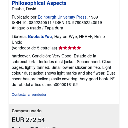
Philosophical Aspects
Daube, David
Publicado por
Edinburgh University Press
, 1969
ISBN 10: 0852240511
/
ISBN 13: 9780852240519
Antiguo o usado
/
Tapa dura
Librería:
BookstoYou
, Hay-on-Wye, HEREF, Reino
Unido
Calificación
(vendedor de 5 estrellas)
del
hardcover. Condición: Very Good. Estado de la
vendedor:
sobrecubierta: Includes dust jacket. Secondhand. Clean
5
pages, lightly tanned. Small owner sticker on ffep. Light
de
colour dust jacket shows light marks and shelf wear. Dust
5
cover has protective plastic covering. Very good book.
Nº
estrellas
de ref. del artículo: mon0000016152
Contactar al vendedor
Comprar usado
EUR 272,54