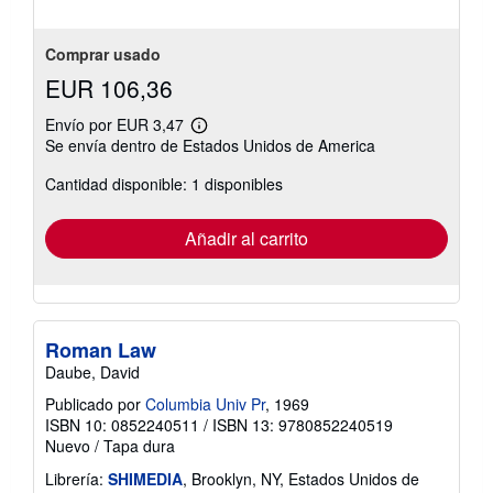
Comprar usado
EUR 106,36
Envío por EUR 3,47
Más
Se envía dentro de Estados Unidos de America
información
sobre
Cantidad disponible: 1 disponibles
las
tarifas
de
envío
Añadir al carrito
Roman Law
Daube, David
Publicado por
Columbia Univ Pr
, 1969
ISBN 10: 0852240511
/
ISBN 13: 9780852240519
Nuevo
/
Tapa dura
Librería:
SHIMEDIA
, Brooklyn, NY, Estados Unidos de