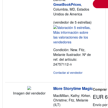
GreatBookPrices
,
Columbia, MD, Estados
Unidos de America
Calificació
(vendedor de 5 estrellas)
del
vendedor:
5
de
5
Condición: New. Fitz,
estrellas
Melanie Ilustrador.
Nº de
ref. del artículo:
24757112-n
Contactar al vendedor
More Storytime Magic
Comprar
Imagen del vendedor
MacMillan, Kathy; Kirker,
EUR 6
Christine; Fitz, Melanie
(ILT)
Envío po