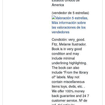
Estados Unidos de
America
Calificació
(vendedor de 5 estrellas)
del
vendedor:
5
de
5
Condición: very_good.
estrellas
Fitz, Melanie Ilustrador.
Book is in very good
condition and may
include minimal
underlining highlighting.
The book can also
include "From the library
of" labels. May not
contain miscellaneous
items toys, dvds, etc. .
We offer 100% money
back guarantee and 24 7
customer service.
Nº de