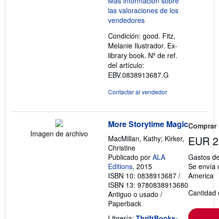
5
de
5
Condición: good. Fitz,
estrellas
Melanie Ilustrador. Ex-
library book.
Nº de ref.
del artículo:
EBV.0838913687.G
Contactar al vendedor
More Storytime Magic
Comprar
Imagen de archivo
MacMillan, Kathy; Kirker,
EUR 2
Christine
Publicado por
ALA
Gastos de
Editions
, 2015
Se envía 
ISBN 10: 0838913687
/
America
ISBN 13: 9780838913680
Cantidad 
Antiguo o usado
/
Paperback
Librería:
ThriftBooks-