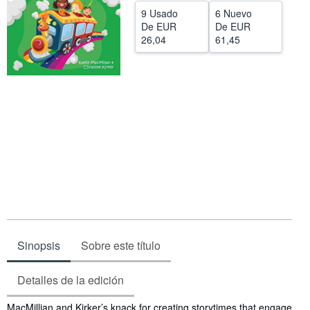
9 Usado
6 Nuevo
Ayuda
De
EUR
De
EUR
26,04
61,45
CERRAR
Sinopsis
Sobre este título
Detalles de la edición
Sinopsis
MacMillian and Kirker’s knack for creating storytimes that engage