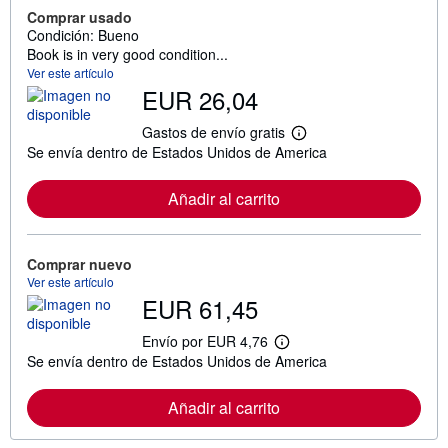
Comprar usado
Condición: Bueno
Book is in very good condition...
Ver este artículo
EUR 26,04
Gastos de envío gratis
M
Se envía dentro de Estados Unidos de America
á
s
i
Añadir al carrito
n
f
o
r
m
Comprar nuevo
a
Ver este artículo
c
EUR 61,45
i
ó
n
Envío por EUR 4,76
M
s
Se envía dentro de Estados Unidos de America
á
o
s
b
i
r
Añadir al carrito
n
e
f
l
o
a