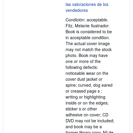
5
de
5
Condición: acceptable.
estrellas
Fitz, Melanie Ilustrador.
Book is considered to be
in acceptable condition.
The actual cover image
may not match the stock
photo. Book may have
one or more of the
following defects:
noticeable wear on the
cover dust jacket or
spine; curved, dog eared
or creased page s ;
writing or highlighting
inside or on the edges;
sticker s or other
adhesive on cover; CD
DVD may not be included;
and book may be a
former library copy.
Nº de