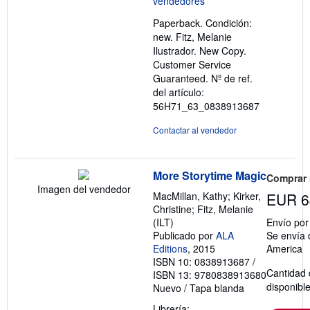
5
Paperback. Condición:
estrellas
new. Fitz, Melanie
Ilustrador. New Copy.
Customer Service
Guaranteed.
Nº de ref.
del artículo:
56H71_63_0838913687
Contactar al vendedor
More Storytime Magic
Comprar
Imagen del vendedor
MacMillan, Kathy; Kirker,
EUR 6
Christine; Fitz, Melanie
(ILT)
Envío po
Publicado por
ALA
Se envía 
Editions
, 2015
America
ISBN 10: 0838913687
/
Cantidad 
ISBN 13: 9780838913680
disponibl
Nuevo
/
Tapa blanda
Librería: