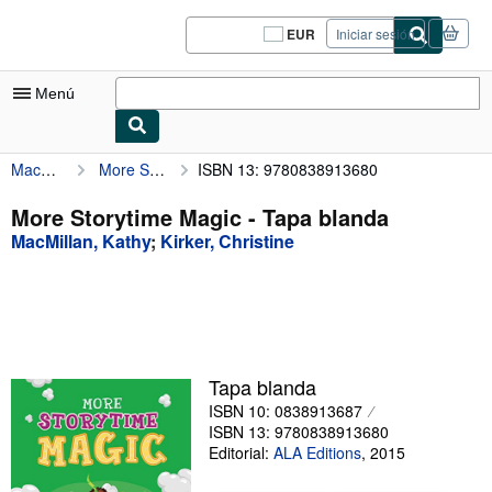
Pasar al contenido principal
IberLibro.com
EUR
Iniciar sesión
Preferencias
de
compra
Menú
del
sitio.
MacMillan, Kathy
More Storytime Magic
ISBN 13: 9780838913680
Mi cuenta
Consultar mis pedidos
More Storytime Magic - Tapa blanda
MacMillan, Kathy
;
Kirker, Christine
Cerrar sesión
Búsqueda avanzada
Colecciones
Libros antiguos
Tapa blanda
Arte y coleccionismo
ISBN 10: 0838913687
ISBN 13: 9780838913680
Vendedores
Editorial:
ALA Editions
,
2015
Comenzar a vender