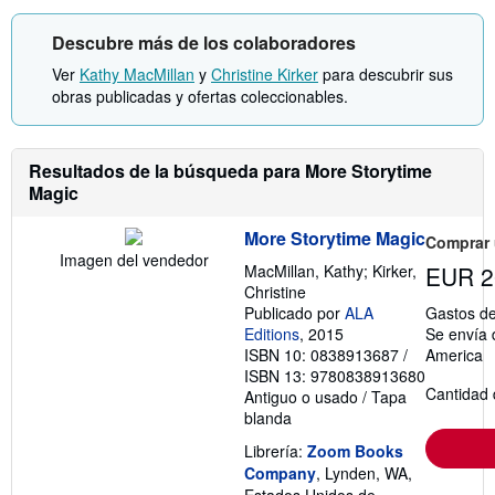
r
s
m
t
Descubre más de los colaboradores
a
a
c
r
Ver
Kathy MacMillan
y
Christine Kirker
para descubrir sus
i
i
ó
f
obras publicadas y ofertas coleccionables.
n
a
s
s
o
d
b
e
Resultados de la búsqueda para More Storytime
r
e
e
Magic
n
l
v
a
í
More Storytime Magic
s
o
Comprar
t
Imagen del vendedor
MacMillan, Kathy; Kirker,
EUR 2
a
r
Christine
i
Publicado por
ALA
Gastos de
f
Editions
, 2015
Se envía 
a
ISBN 10: 0838913687
/
America
s
d
ISBN 13: 9780838913680
e
Cantidad 
Antiguo o usado
/
Tapa
e
blanda
n
v
Librería:
Zoom Books
í
o
Company
, Lynden, WA,