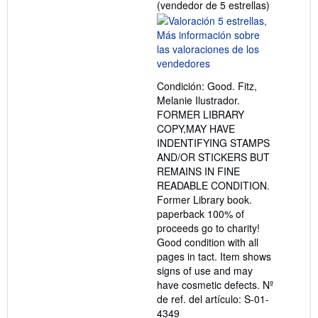
Calificació
(vendedor de 5 estrellas)
del
vendedor:
5
de
5
Condición: Good. Fitz,
estrellas
Melanie Ilustrador.
FORMER LIBRARY
COPY,MAY HAVE
INDENTIFYING STAMPS
AND/OR STICKERS BUT
REMAINS IN FINE
READABLE CONDITION.
Former Library book.
paperback 100% of
proceeds go to charity!
Good condition with all
pages in tact. Item shows
signs of use and may
have cosmetic defects.
Nº
de ref. del artículo: S-01-
4349