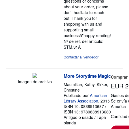
questions or concerns
about your order, please
don't hesitate to reach
out. Thank you for
shopping with us and
supporting small
businessâ"happy reading!
Nº de ref. del artículo:
STM.31A
Contactar al vendedor
More Storytime Magic
Comprar
Imagen de archivo
Macmillan, Kathy, Kirker,
EUR 2
Christine
Publicado por
American
Gastos de
Library Association
, 2015
Se envía 
ISBN 10: 0838913687
/
America
ISBN 13: 9780838913680
Cantidad 
Antiguo o usado
/
Tapa
blanda