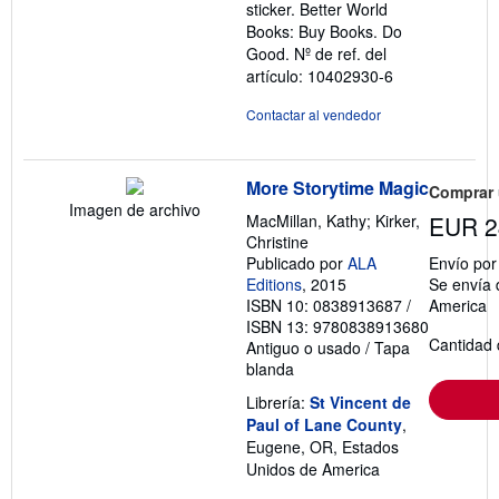
sticker. Better World
Books: Buy Books. Do
Good.
Nº de ref. del
artículo: 10402930-6
Contactar al vendedor
More Storytime Magic
Comprar
Imagen de archivo
MacMillan, Kathy; Kirker,
EUR 2
Christine
Publicado por
ALA
Envío po
Editions
, 2015
Se envía 
ISBN 10: 0838913687
/
America
ISBN 13: 9780838913680
Cantidad 
Antiguo o usado
/
Tapa
blanda
Librería:
St Vincent de
Paul of Lane County
,
Eugene, OR, Estados
Unidos de America