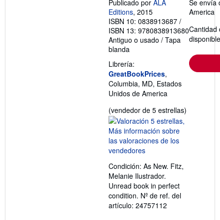
Publicado por
ALA
Se envía 
Editions
, 2015
America
ISBN 10: 0838913687
/
Cantidad 
ISBN 13: 9780838913680
disponibl
Antiguo o usado
/
Tapa
blanda
Librería:
GreatBookPrices
,
Columbia, MD, Estados
Unidos de America
Calificació
(vendedor de 5 estrellas)
del
vendedor:
5
de
5
Condición: As New. Fitz,
estrellas
Melanie Ilustrador.
Unread book in perfect
condition.
Nº de ref. del
artículo: 24757112