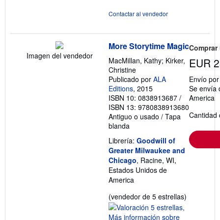
Contactar al vendedor
More Storytime Magic
Comprar
Imagen del vendedor
MacMillan, Kathy; Kirker,
EUR 2
Christine
Publicado por
ALA
Envío po
Editions
, 2015
Se envía 
ISBN 10: 0838913687
/
America
ISBN 13: 9780838913680
Cantidad 
Antiguo o usado
/
Tapa
blanda
Librería:
Goodwill of
Greater Milwaukee and
Chicago
, Racine, WI,
Estados Unidos de
America
Calificació
(vendedor de 5 estrellas)
del
vendedor: