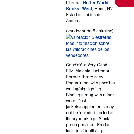
Librería:
Better World
Books: West
, Reno, NV,
Estados Unidos de
America
Calificació
(vendedor de 5 estrellas)
del
vendedor:
5
de
5
Condición: Very Good.
estrellas
Fitz, Melanie Ilustrador.
Former library copy.
Pages intact with possible
writing/highlighting.
Binding strong with minor
wear. Dust
jackets/supplements may
not be included. Includes
library markings. Stock
photo provided. Product
includes identifying