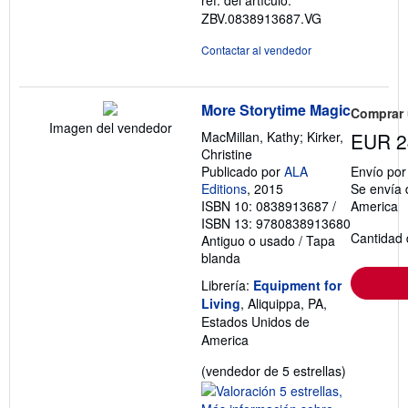
ref. del artículo:
ZBV.0838913687.VG
Contactar al vendedor
More Storytime Magic
Comprar
Imagen del vendedor
MacMillan, Kathy; Kirker,
EUR 2
Christine
Publicado por
ALA
Envío po
Editions
, 2015
Se envía 
ISBN 10: 0838913687
/
America
ISBN 13: 9780838913680
Cantidad 
Antiguo o usado
/
Tapa
blanda
Librería:
Equipment for
Living
, Aliquippa, PA,
Estados Unidos de
America
Calificació
(vendedor de 5 estrellas)
del
vendedor: