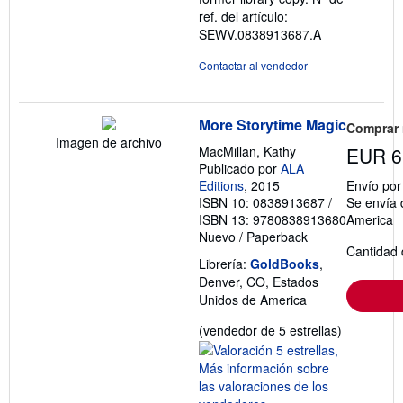
ref. del artículo:
SEWV.0838913687.A
Contactar al vendedor
More Storytime Magic
Comprar
Imagen de archivo
MacMillan, Kathy
EUR 6
Publicado por
ALA
Editions
, 2015
Envío po
ISBN 10: 0838913687
/
Se envía 
ISBN 13: 9780838913680
America
Nuevo
/
Paperback
Cantidad 
Librería:
GoldBooks
,
Denver, CO, Estados
Unidos de America
Calificació
(vendedor de 5 estrellas)
del
vendedor:
5
de