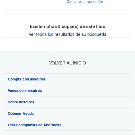
Contactar al vendedor
Existen otras
5
copia(s) de este libro
Ver todos los resultados de su búsqueda
VOLVER AL INICIO
Compre con nosotros
Venda con nosotros
Búsqueda avanzada
Sobre nosotros
Colecciones
Comenzar a vender
Obtener Ayuda
Mi cuenta
Únase a nuestro programa de afiliados
Sobre IberLibro
Otras compañías de AbeBooks
Mis pedidos
Recomiende un vendedor
Medios
Preguntas frecuentes y guías