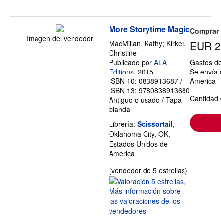
More Storytime Magic
Comprar
Imagen del vendedor
MacMillan, Kathy; Kirker,
EUR 2
Christine
Publicado por
ALA
Gastos de
Editions
, 2015
Se envía 
ISBN 10: 0838913687
/
America
ISBN 13: 9780838913680
Cantidad 
Antiguo o usado
/
Tapa
blanda
Librería:
Scissortail
,
Oklahoma City, OK,
Estados Unidos de
America
Calificació
(vendedor de 5 estrellas)
del
vendedor:
5
de
5