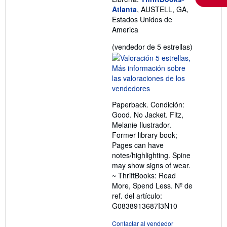
Atlanta
, AUSTELL, GA,
Estados Unidos de
America
Calificació
(vendedor de 5 estrellas)
del
vendedor:
5
de
5
Paperback. Condición:
estrellas
Good. No Jacket. Fitz,
Melanie Ilustrador.
Former library book;
Pages can have
notes/highlighting. Spine
may show signs of wear.
~ ThriftBooks: Read
More, Spend Less.
Nº de
ref. del artículo:
G0838913687I3N10
Contactar al vendedor