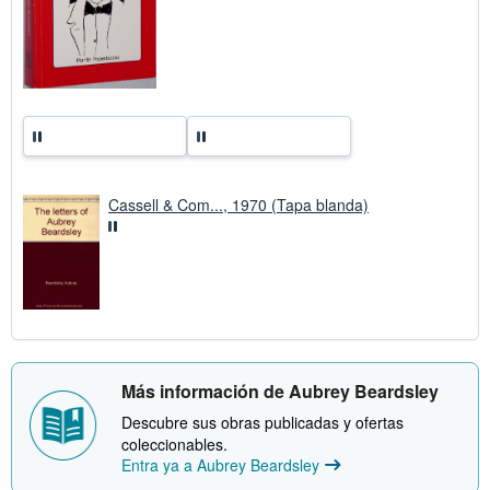
r
i
f
a
s
d
e
e
n
v
í
o
Cassell & Com..., 1970 (Tapa blanda)
Más información de Aubrey Beardsley
Descubre sus obras publicadas y ofertas
coleccionables.
Entra ya a Aubrey Beardsley