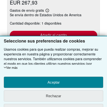
EUR 267,93
Gastos de envío gratis
Más
Se envía dentro de Estados Unidos de America
información
sobre
Cantidad disponible: 1 disponibles
las
tarifas
de
envío
Añadir al carrito
Seleccione sus preferencias de cookies
Usamos cookies para que pueda realizar compras, mejorar su
experiencia en nuestra página y proporcionar correctamente
nuestros servicios. También utilizamos cookies para comprender
el modo en que los clientes utilizan nuestros servicios (por
ejemplo, midiendo las visitas al sitio) y así poder realizar mejoras.
Ver más
VOLVER AL INICIO
Si está de acuerdo, también utilizaremos cookies de terceros
para mostrar contenido relevante en los anuncios y medir el
rendimiento de los mismos. Elija Rechazar si noestá de acuerdo
Aceptar
Compre con nosotros
o Personalizar para obtener más información. Puede cambiar sus
opciones en cualquier momento visitando las
Preferencias de
Venda con nosotros
Búsqueda avanzada
Rechazar
cookies
Para saber más sobre cómo se utilizan las cookies, visite
Sobre nosotros
nuestro
Aviso de cookies.
Para saber más sobre cómo usa
Colecciones
Comenzar a vender
IberLibro.com su información personal, visite nuestro
Aviso de