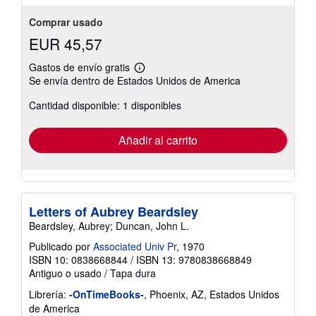
Comprar usado
EUR 45,57
Gastos de envío gratis
Más
Se envía dentro de Estados Unidos de America
información
sobre
Cantidad disponible: 1 disponibles
las
tarifas
de
envío
Añadir al carrito
Letters of Aubrey Beardsley
Beardsley, Aubrey; Duncan, John L.
Publicado por
Associated Univ Pr
, 1970
ISBN 10: 0838668844
/
ISBN 13: 9780838668849
Antiguo o usado
/
Tapa dura
Librería:
-OnTimeBooks-
, Phoenix, AZ, Estados Unidos
de America