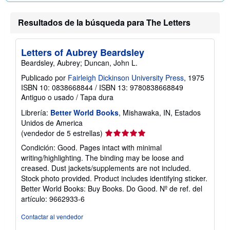
Resultados de la búsqueda para The Letters
Letters of Aubrey Beardsley
Beardsley, Aubrey; Duncan, John L.
Publicado por
Fairleigh Dickinson University Press
, 1975
ISBN 10: 0838668844
/
ISBN 13: 9780838668849
Antiguo o usado
/
Tapa dura
Librería:
Better World Books
, Mishawaka, IN, Estados
Unidos de America
Calificación
(vendedor de 5 estrellas)
del
Condición: Good. Pages intact with minimal
vendedor:
writing/highlighting. The binding may be loose and
5
creased. Dust jackets/supplements are not included.
de
Stock photo provided. Product includes identifying sticker.
5
Better World Books: Buy Books. Do Good.
Nº de ref. del
estrellas
artículo: 9662933-6
Contactar al vendedor