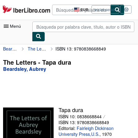
Pasar al contenido principal
IberLibro.com
EUR
Iniciar sesión
Preferencias
de
compra
Menú
del
sitio.
Beardsley, Aubrey
The Letters
ISBN 13: 9780838668849
Mi cuenta
Consultar mis pedidos
The Letters - Tapa dura
Beardsley, Aubrey
Búsqueda avanzada
Colecciones
Libros antiguos
Arte y coleccionismo
Tapa dura
Vendedores
ISBN 10: 0838668844
ISBN 13: 9780838668849
Comenzar a vender
Editorial:
Fairleigh Dickinson
University Press,U.S.
,
1970
Ayuda