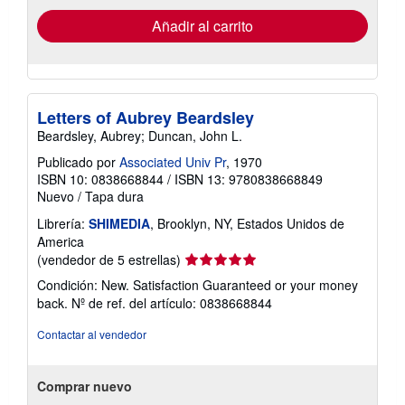
de
envío
Añadir al carrito
Letters of Aubrey Beardsley
Beardsley, Aubrey; Duncan, John L.
Publicado por
Associated Univ Pr
, 1970
ISBN 10: 0838668844
/
ISBN 13: 9780838668849
Nuevo
/
Tapa dura
Librería:
SHIMEDIA
, Brooklyn, NY, Estados Unidos de
America
Calificación
(vendedor de 5 estrellas)
del
Condición: New. Satisfaction Guaranteed or your money
vendedor:
back.
Nº de ref. del artículo: 0838668844
5
de
Contactar al vendedor
5
estrellas
Comprar nuevo