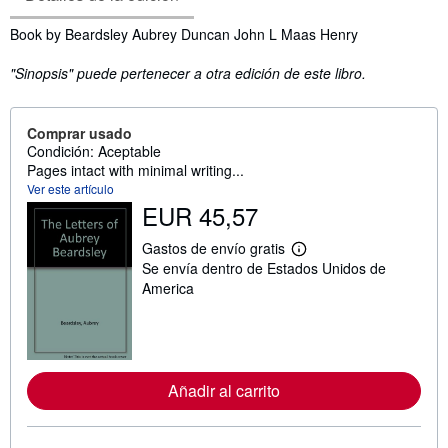
Sinopsis
Book by Beardsley Aubrey Duncan John L Maas Henry
"Sinopsis" puede pertenecer a otra edición de este libro.
Comprar usado
Condición: Aceptable
Pages intact with minimal writing...
Ver este artículo
EUR 45,57
Gastos de envío gratis
M
Se envía dentro de Estados Unidos de
á
s
America
i
n
f
o
r
m
Añadir al carrito
a
c
i
ó