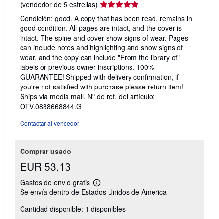
Calificación
(vendedor de 5 estrellas)
del
Condición: good. A copy that has been read, remains in
vendedor:
good condition. All pages are intact, and the cover is
5
intact. The spine and cover show signs of wear. Pages
de
can include notes and highlighting and show signs of
5
wear, and the copy can include "From the library of"
estrellas
labels or previous owner inscriptions. 100%
GUARANTEE! Shipped with delivery confirmation, if
you're not satisfied with purchase please return item!
Ships via media mail.
Nº de ref. del artículo:
OTV.0838668844.G
Contactar al vendedor
Comprar usado
EUR 53,13
Gastos de envío gratis
Más
Se envía dentro de Estados Unidos de America
información
sobre
Cantidad disponible: 1 disponibles
las
tarifas