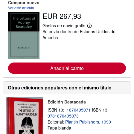
n
Comprar nuevo
s
Ver este artículo
o
EUR 267,93
b
r
e
Gastos de envío gratis
M
l
Se envía dentro de Estados Unidos de
á
a
s
s
America
i
t
n
a
f
r
o
i
r
f
m
a
Añadir al carrito
a
s
c
d
i
e
ó
e
n
n
Otras ediciones populares con el mismo título
s
v
o
í
b
o
Edición Destacada
r
e
ISBN 10:
1870495071
ISBN 13:
l
9781870495073
a
Editorial:
Plantin Publishers, 1990
s
t
Tapa blanda
a