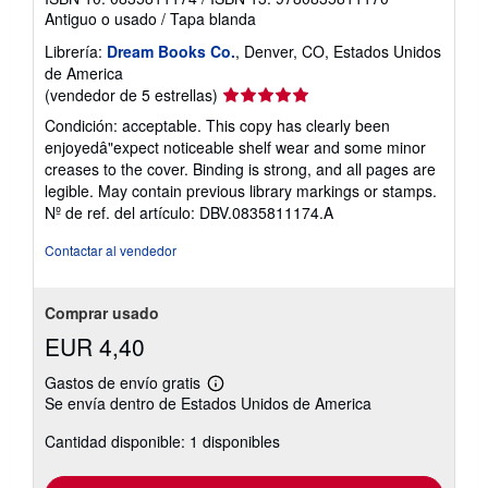
Antiguo o usado
/
Tapa blanda
Librería:
Dream Books Co.
, Denver, CO, Estados Unidos
de America
Calificación
(vendedor de 5 estrellas)
del
Condición: acceptable. This copy has clearly been
vendedor:
enjoyedâ"expect noticeable shelf wear and some minor
5
creases to the cover. Binding is strong, and all pages are
de
legible. May contain previous library markings or stamps.
5
Nº de ref. del artículo: DBV.0835811174.A
estrellas
Contactar al vendedor
Comprar usado
EUR 4,40
Gastos de envío gratis
Más
Se envía dentro de Estados Unidos de America
información
sobre
Cantidad disponible: 1 disponibles
las
tarifas
de
envío