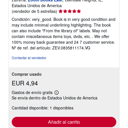
Estados Unidos de America
Calificación
(vendedor de 5 estrellas)
del
Condición: very_good. Book is in very good condition and
vendedor:
may include minimal underlining highlighting. The book
5
can also include "From the library of" labels. May not
de
contain miscellaneous items toys, dvds, etc. . We offer
5
100% money back guarantee and 24 7 customer service.
estrellas
Nº de ref. del artículo: ZEV.0835811174.VG
Contactar al vendedor
Comprar usado
EUR 4,94
Gastos de envío gratis
Más
Se envía dentro de Estados Unidos de America
información
sobre
Cantidad disponible: 1 disponibles
las
tarifas
de
envío
Añadir al carrito