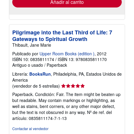
Añadir al carrito
Pilgrimage into the Last Third of Life: 7
Gateways to Spiritual Growth
Thibault, Jane Marie
Publicado por
Upper Room Books (edition )
, 2012
ISBN 10: 0835811174
/
ISBN 13: 9780835811170
Antiguo o usado
/
Paperback
Librería:
BooksRun
, Philadelphia, PA, Estados Unidos de
America
Calificación
(vendedor de 5 estrellas)
del
Paperback. Condición: Fair. The item might be beaten up
vendedor:
but readable. May contain markings or highlighting, as
5
well as stains, bent corners, or any other major defect,
de
but the text is not obscured in any way.
Nº de ref. del
5
artículo: 0835811174-7-1-13
estrellas
Contactar al vendedor