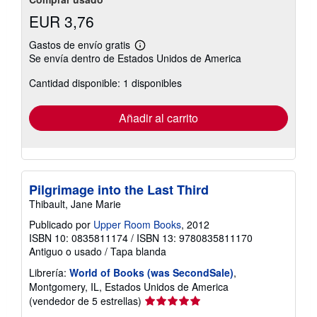
EUR 3,76
Gastos de envío gratis
Más
Se envía dentro de Estados Unidos de America
información
sobre
Cantidad disponible: 1 disponibles
las
tarifas
de
envío
Añadir al carrito
Pilgrimage into the Last Third
Thibault, Jane Marie
Publicado por
Upper Room Books
, 2012
ISBN 10: 0835811174
/
ISBN 13: 9780835811170
Antiguo o usado
/
Tapa blanda
Librería:
World of Books (was SecondSale)
,
Montgomery, IL, Estados Unidos de America
Calificación
(vendedor de 5 estrellas)
del