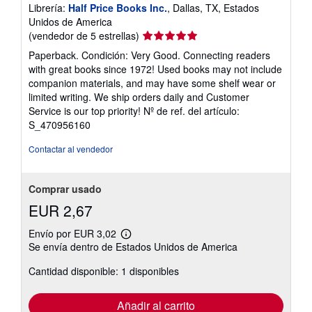
Librería:
Half Price Books Inc.
, Dallas, TX, Estados
Unidos de America
Calificación
(vendedor de 5 estrellas)
del
Paperback. Condición: Very Good. Connecting readers
vendedor:
with great books since 1972! Used books may not include
5
companion materials, and may have some shelf wear or
de
limited writing. We ship orders daily and Customer
5
Service is our top priority!
Nº de ref. del artículo:
estrellas
S_470956160
Contactar al vendedor
Comprar usado
EUR 2,67
Envío por EUR 3,02
Más
Se envía dentro de Estados Unidos de America
información
sobre
Cantidad disponible: 1 disponibles
las
tarifas
de
envío
Añadir al carrito