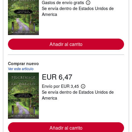
Gastos de envío gratis
M
Se envía dentro de Estados Unidos de
á
s
America
i
n
f
o
r
m
Añadir al carrito
a
c
i
ó
n
Comprar nuevo
s
Ver este artículo
o
EUR 6,47
b
r
e
Envío por EUR 3,45
M
l
Se envía dentro de Estados Unidos de
á
a
s
America
s
i
t
n
a
f
r
o
i
r
f
m
a
Añadir al carrito
a
s