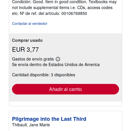
Condición: Good. Item in good condition. Textbooks may
vendedor:
not include supplemental items i.e. CDs, access codes
5
etc.
Nº de ref. del artículo: 00106769850
de
5
Contactar al vendedor
estrellas
Comprar usado
EUR 3,77
Gastos de envío gratis
Más
Se envía dentro de Estados Unidos de America
información
sobre
Cantidad disponible: 3 disponibles
las
tarifas
de
envío
Añadir al carrito
Pilgrimage into the Last Third
Thibault, Jane Marie