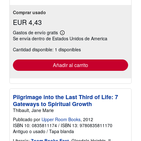
Comprar usado
EUR 4,43
Gastos de envío gratis
Más
Se envía dentro de Estados Unidos de America
información
sobre
Cantidad disponible: 1 disponibles
las
tarifas
de
envío
Añadir al carrito
Pilgrimage into the Last Third of Life: 7
Gateways to Spiritual Growth
Thibault, Jane Marie
Publicado por
Upper Room Books
, 2012
ISBN 10: 0835811174
/
ISBN 13: 9780835811170
Antiguo o usado
/
Tapa blanda
Librería:
Zoom Books East
, Glendale Heights, IL,