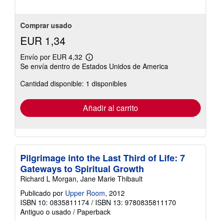
Comprar usado
EUR 1,34
Envío por EUR 4,32
Más
Se envía dentro de Estados Unidos de America
información
sobre
Cantidad disponible: 1 disponibles
las
tarifas
de
envío
Añadir al carrito
Pilgrimage into the Last Third of Life: 7
Gateways to Spiritual Growth
Richard L Morgan, Jane Marie Thibault
Publicado por
Upper Room
, 2012
ISBN 10: 0835811174
/
ISBN 13: 9780835811170
Antiguo o usado
/
Paperback