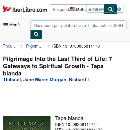
Pasar al contenido principal
IberLibro.com
EUR
Iniciar sesión
Preferencias
de
compra
Menú
del
sitio.
Thibault, Jane Marie
Pilgrimage Into the Last Third of Life: 7 Gateways to Spiritual Growth
ISBN 13: 9780835811170
Mi cuenta
Consultar mis pedidos
Pilgrimage Into the Last Third of Life: 7
Gateways to Spiritual Growth - Tapa
Búsqueda avanzada
blanda
Colecciones
Thibault, Jane Marie
;
Morgan, Richard L.
Libros antiguos
Arte y coleccionismo
Vendedores
Tapa blanda
Comenzar a vender
ISBN 10: 0835811174
Ayuda
ISBN 13: 9780835811170