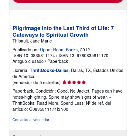
Pilgrimage into the Last Third of Life: 7
Gateways to Spiritual Growth
Thibault, Jane Marie
Publicado por
Upper Room Books
, 2012
ISBN 10: 0835811174
/
ISBN 13: 9780835811170
Antiguo o usado
/
Paperback
Librería:
ThriftBooks-Dallas
, Dallas, TX, Estados Unidos
de America
Calificación
(vendedor de 5 estrellas)
del
Paperback. Condición: Good. No Jacket. Pages can have
vendedor:
notes/highlighting. Spine may show signs of wear. ~
5
ThriftBooks: Read More, Spend Less.
Nº de ref. del
de
artículo: G0835811174I3N00
5
estrellas
Contactar al vendedor