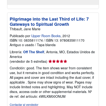
Pilgrimage into the Last Third of Life: 7
Gateways to Spiritual Growth
Thibault, Jane Marie
Publicado por
Upper Room Books
, 2012
ISBN 10: 0835811174
/
ISBN 13: 9780835811170
Antiguo o usado
/
Tapa blanda
Librería:
Off The Shelf
, Antonia, MO, Estados Unidos de
America
Calificación
(vendedor de 5 estrellas)
del
Condición: good. The item shows wear from consistent
vendedor:
use, but it remains in good condition and works perfectly.
5
All pages and cover are intact including the dust cover, if
de
applicable . Spine may show signs of wear. Pages may
5
include limited notes and highlighting. May NOT include
estrellas
discs, access code or other supplemental materials.
Nº
de ref. del artículo: 4WILKM00ONUM
Contactar al vendedor