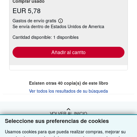
Comprar usado
EUR 5,78
Gastos de envío gratis
Más
Se envía dentro de Estados Unidos de America
información
sobre
Cantidad disponible: 1 disponibles
las
tarifas
de
envío
Añadir al carrito
Existen otras
40
copia(s) de este libro
Ver todos los resultados de su búsqueda
VOLVER AL INICIO
Seleccione sus preferencias de cookies
Compre con nosotros
Usamos cookies para que pueda realizar compras, mejorar su