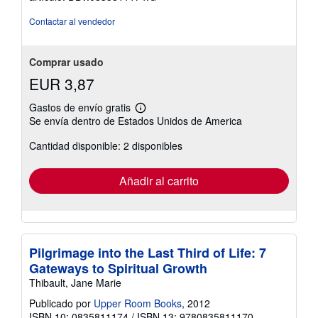
Contactar al vendedor
Comprar usado
EUR 3,87
Gastos de envío gratis
Más
Se envía dentro de Estados Unidos de America
información
sobre
Cantidad disponible: 2 disponibles
las
tarifas
de
envío
Añadir al carrito
Pilgrimage into the Last Third of Life: 7
Gateways to Spiritual Growth
Thibault, Jane Marie
Publicado por
Upper Room Books
, 2012
ISBN 10: 0835811174
/
ISBN 13: 9780835811170