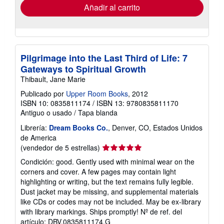
envío
Añadir al carrito
Pilgrimage into the Last Third of Life: 7
Gateways to Spiritual Growth
Thibault, Jane Marie
Publicado por
Upper Room Books
, 2012
ISBN 10: 0835811174
/
ISBN 13: 9780835811170
Antiguo o usado
/
Tapa blanda
Librería:
Dream Books Co.
, Denver, CO, Estados Unidos
de America
Calificación
(vendedor de 5 estrellas)
del
Condición: good. Gently used with minimal wear on the
vendedor:
corners and cover. A few pages may contain light
5
highlighting or writing, but the text remains fully legible.
de
Dust jacket may be missing, and supplemental materials
5
like CDs or codes may not be included. May be ex-library
estrellas
with library markings. Ships promptly!
Nº de ref. del
artículo: DBV.0835811174.G