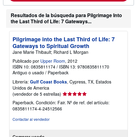
c
d
i
e
ó
e
Resultados de la búsqueda para Pilgrimage Into
n
n
s
v
the Last Third of Life: 7 Gateways...
o
í
b
o
r
e
Pilgrimage into the Last Third of Life: 7
l
Gateways to Spiritual Growth
a
s
Jane Marie Thibault; Richard L Morgan
t
a
Publicado por
Upper Room
, 2012
r
ISBN 10: 0835811174
/
ISBN 13: 9780835811170
i
Antiguo o usado
/
Paperback
f
a
Librería:
Gulf Coast Books
, Cypress, TX, Estados
s
Unidos de America
d
e
Calificación
(vendedor de 5 estrellas)
e
del
n
Paperback. Condición: Fair.
Nº de ref. del artículo:
vendedor:
v
0835811174-4-24512566
í
5
o
de
Contactar al vendedor
5
estrellas
Comprar usado