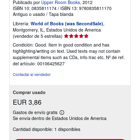
Publicado por
Upper Room Books
, 2012
ISBN 10: 0835811174
/
ISBN 13: 9780835811170
Antiguo o usado
/
Tapa blanda
Librería:
World of Books (was SecondSale)
,
Montgomery, IL, Estados Unidos de America
Calificación
(vendedor de 5 estrellas)
del
Condición: Good. Item in good condition and has
vendedor:
highlighting/writing on text. Used texts may not contain
5
supplemental items such as CDs, info-trac etc.
Nº de ref.
de
del artículo: 00106425627
5
estrellas
Contactar al vendedor
Comprar usado
EUR 3,86
Gastos de envío gratis
Más
Se envía dentro de Estados Unidos de America
información
sobre
Cantidad disponible: 1 disponibles
las
tarifas
de