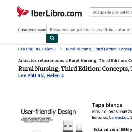
Pasar al contenido principal
IberLibro.com
Búsqueda avanzada
Colecciones
Libros antiguos
Arte y colecc
Lee PhD RN, Helen J.
Rural Nursing, Third Edition: Conce
Artículos relacionados a Rural Nursing, Third Edition: 
Rural Nursing, Third Edition: Concepts, 
Lee PhD RN, Helen J.
Tapa blanda
ISBN 10: 0826104576
Editorial:
CanvasLot
,
Esta edición ISBN 