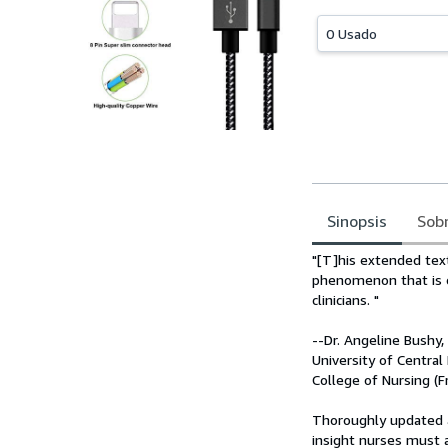
0 Usado
Sinopsis
Sobr
Sinopsis
"[T]his extended text
phenomenon that is o
clinicians. "
--Dr. Angeline Bushy,
University of Central 
College of Nursing (
Thoroughly updated an
insight nurses must a