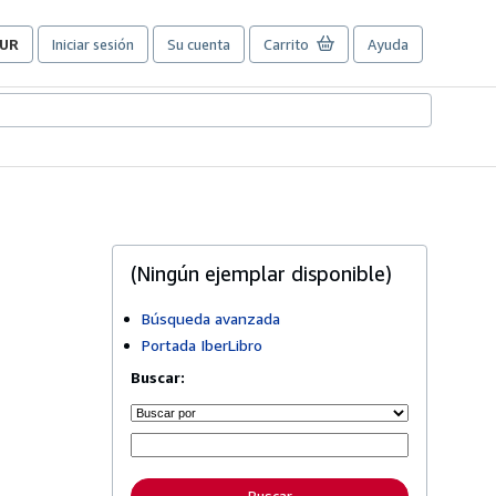
UR
Iniciar sesión
Su cuenta
Carrito
Ayuda
referencias
e
ompra
el
itio.
(Ningún ejemplar disponible)
Búsqueda avanzada
Portada IberLibro
Buscar: