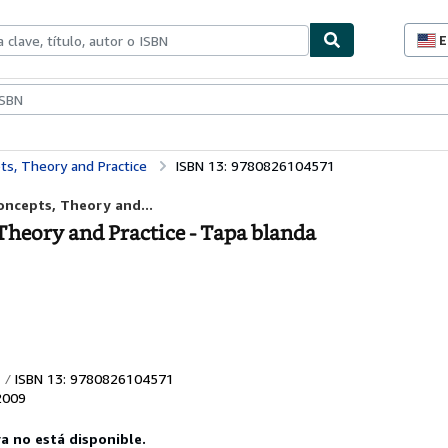
E
P
d
c
ionismo
Vendedores
Comenzar a vender
d
s
pts, Theory and Practice
ISBN 13: 9780826104571
Concepts, Theory and...
Theory and Practice - Tapa blanda
ISBN 13: 9780826104571
2009
ya no está disponible.