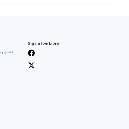
Siga a IberLibro
 y guías