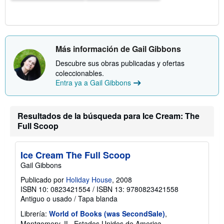
i
f
a
s
d
e
Más información de Gail Gibbons
e
n
Descubre sus obras publicadas y ofertas
v
coleccionables.
í
o
Entra ya a Gail Gibbons
Resultados de la búsqueda para Ice Cream: The
Full Scoop
Ice Cream The Full Scoop
Gail Gibbons
Publicado por
Holiday House
, 2008
ISBN 10: 0823421554
/
ISBN 13: 9780823421558
Antiguo o usado
/
Tapa blanda
Librería:
World of Books (was SecondSale)
,
Montgomery, IL, Estados Unidos de America