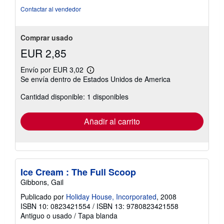
Contactar al vendedor
Comprar usado
EUR 2,85
Envío por EUR 3,02
Más
Se envía dentro de Estados Unidos de America
información
sobre
Cantidad disponible: 1 disponibles
las
tarifas
de
envío
Añadir al carrito
Ice Cream : The Full Scoop
Gibbons, Gail
Publicado por
Holiday House, Incorporated
, 2008
ISBN 10: 0823421554
/
ISBN 13: 9780823421558
Antiguo o usado
/
Tapa blanda