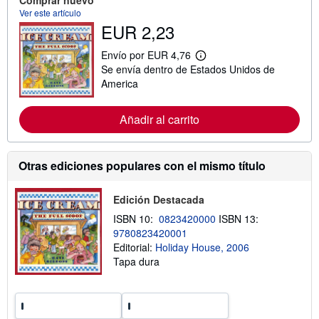
Comprar nuevo
c
i
Ver este artículo
ó
EUR 2,23
n
s
Envío por EUR 4,76
o
M
b
Se envía dentro de Estados Unidos de
á
r
s
America
e
i
l
n
a
f
Añadir al carrito
s
o
t
r
a
m
r
a
i
Otras ediciones populares con el mismo título
c
f
i
a
ó
s
Edición Destacada
n
d
s
e
ISBN 10:
0823420000
ISBN 13:
o
e
b
9780823420001
n
r
Editorial:
Holiday House, 2006
v
e
í
Tapa dura
l
o
a
s
t
a
r