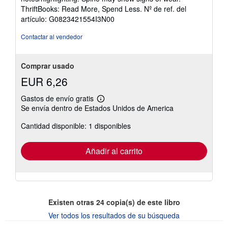
5
ThriftBooks: Read More, Spend Less.
Nº de ref. del
de
artículo: G0823421554I3N00
5
estrellas
Contactar al vendedor
Comprar usado
EUR 6,26
Gastos de envío gratis
Más
Se envía dentro de Estados Unidos de America
información
sobre
Cantidad disponible: 1 disponibles
las
tarifas
de
envío
Añadir al carrito
Existen otras
24
copia(s) de este libro
Ver todos los resultados de su búsqueda