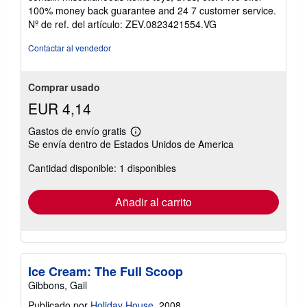
5
100% money back guarantee and 24 7 customer service.
estrellas
Nº de ref. del artículo: ZEV.0823421554.VG
Contactar al vendedor
Comprar usado
EUR 4,14
Gastos de envío gratis
Más
Se envía dentro de Estados Unidos de America
información
sobre
Cantidad disponible: 1 disponibles
las
tarifas
de
envío
Añadir al carrito
Ice Cream: The Full Scoop
Gibbons, Gail
Publicado por
Holiday House
, 2008