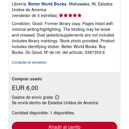
Librería:
Better World Books
, Mishawaka, IN, Estados
Unidos de America
Calificación
(vendedor de 5 estrellas)
del
Condición: Good. Former library copy. Pages intact with
vendedor:
minimal writing/highlighting. The binding may be loose
5
and creased. Dust jackets/supplements are not included.
de
Includes library markings. Stock photo provided. Product
5
includes identifying sticker. Better World Books: Buy
estrellas
Books. Do Good.
Nº de ref. del artículo: 5387353-6
Contactar al vendedor
Comprar usado
EUR 6,00
Gastos de envío gratis
Más
Se envía dentro de Estados Unidos de America
información
sobre
Cantidad disponible: 1 disponibles
las
tarifas
de
envío
Añadir al carrito