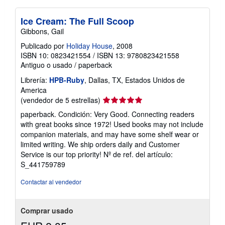
Ice Cream: The Full Scoop
Gibbons, Gail
Publicado por
Holiday House
, 2008
ISBN 10: 0823421554
/
ISBN 13: 9780823421558
Antiguo o usado
/
paperback
Librería:
HPB-Ruby
, Dallas, TX, Estados Unidos de
America
Calificación
(vendedor de 5 estrellas)
del
paperback. Condición: Very Good. Connecting readers
vendedor:
with great books since 1972! Used books may not include
5
companion materials, and may have some shelf wear or
de
limited writing. We ship orders daily and Customer
5
Service is our top priority!
Nº de ref. del artículo:
estrellas
S_441759789
Contactar al vendedor
Comprar usado