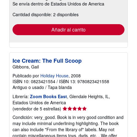
Más
Se envía dentro de Estados Unidos de America
información
sobre
Cantidad disponible: 2 disponibles
las
tarifas
de
envío
Añadir al carrito
Ice Cream: The Full Scoop
Gibbons, Gail
Publicado por
Holiday House
, 2008
ISBN 10: 0823421554
/
ISBN 13: 9780823421558
Antiguo o usado
/
Tapa blanda
Librería:
Zoom Books East
, Glendale Heights, IL,
Estados Unidos de America
Calificación
(vendedor de 5 estrellas)
del
Condición: very_good. Book is in very good condition and
vendedor:
may include minimal underlining highlighting. The book
5
can also include "From the library of" labels. May not
de
contain miscellaneous items toys, dvds, etc. . We offer