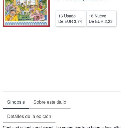
CERRAR
16 Usado
18 Nuevo
De
EUR 3,74
De
EUR 2,23
Sinopsis
Sobre este título
Detalles de la edición
Sinopsis
Cool and smooth and sweet, ice cream has long been a favourite