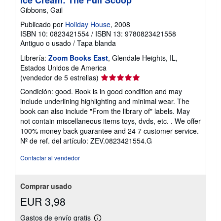
Ice Cream: The Full Scoop
Gibbons, Gail
Publicado por
Holiday House
, 2008
ISBN 10: 0823421554
/
ISBN 13: 9780823421558
Antiguo o usado
/
Tapa blanda
Librería:
Zoom Books East
, Glendale Heights, IL,
Estados Unidos de America
Calificación
(vendedor de 5 estrellas)
del
Condición: good. Book is in good condition and may
vendedor:
include underlining highlighting and minimal wear. The
5
book can also include "From the library of" labels. May
de
not contain miscellaneous items toys, dvds, etc. . We offer
5
100% money back guarantee and 24 7 customer service.
estrellas
Nº de ref. del artículo: ZEV.0823421554.G
Contactar al vendedor
Comprar usado
EUR 3,98
Gastos de envío gratis