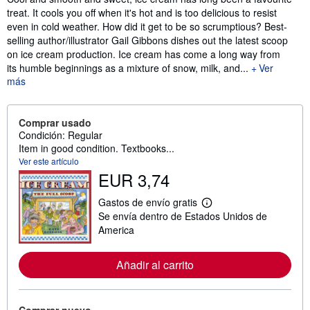
treat. It cools you off when it's hot and is too delicious to resist
even in cold weather. How did it get to be so scrumptious? Best-
selling author/illustrator Gail Gibbons dishes out the latest scoop
on ice cream production. Ice cream has come a long way from
its humble beginnings as a mixture of snow, milk, and...
Ver
más
Comprar usado
Condición: Regular
Item in good condition. Textbooks...
Ver este artículo
EUR 3,74
Gastos de envío gratis
M
Se envía dentro de Estados Unidos de
á
s
America
i
n
f
Añadir al carrito
o
r
m
a