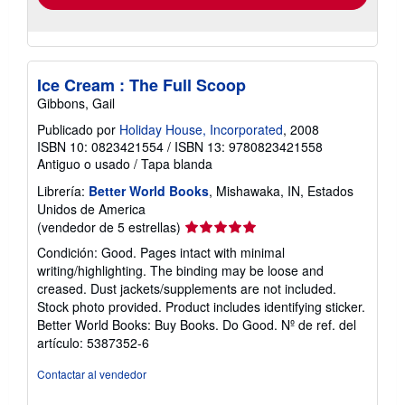
Ice Cream : The Full Scoop
Gibbons, Gail
Publicado por
Holiday House, Incorporated
, 2008
ISBN 10: 0823421554
/
ISBN 13: 9780823421558
Antiguo o usado
/
Tapa blanda
Librería:
Better World Books
, Mishawaka, IN, Estados
Unidos de America
Calificación
(vendedor de 5 estrellas)
del
Condición: Good. Pages intact with minimal
vendedor:
writing/highlighting. The binding may be loose and
5
creased. Dust jackets/supplements are not included.
de
Stock photo provided. Product includes identifying sticker.
5
Better World Books: Buy Books. Do Good.
Nº de ref. del
estrellas
artículo: 5387352-6
Contactar al vendedor