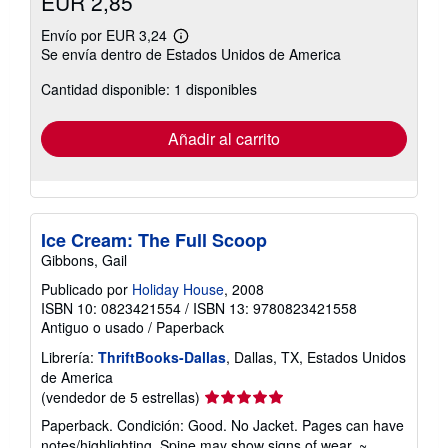
EUR 2,85
Envío por EUR 3,24
Más
Se envía dentro de Estados Unidos de America
información
sobre
Cantidad disponible: 1 disponibles
las
tarifas
de
envío
Añadir al carrito
Ice Cream: The Full Scoop
Gibbons, Gail
Publicado por
Holiday House
, 2008
ISBN 10: 0823421554
/
ISBN 13: 9780823421558
Antiguo o usado
/
Paperback
Librería:
ThriftBooks-Dallas
, Dallas, TX, Estados Unidos
de America
Calificación
(vendedor de 5 estrellas)
del
Paperback. Condición: Good. No Jacket. Pages can have
vendedor:
notes/highlighting. Spine may show signs of wear. ~