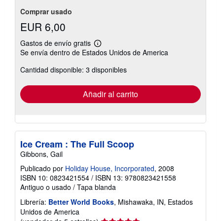
Comprar usado
EUR 6,00
Gastos de envío gratis
Más
Se envía dentro de Estados Unidos de America
información
sobre
Cantidad disponible: 3 disponibles
las
tarifas
de
envío
Añadir al carrito
Ice Cream : The Full Scoop
Gibbons, Gail
Publicado por
Holiday House, Incorporated
, 2008
ISBN 10: 0823421554
/
ISBN 13: 9780823421558
Antiguo o usado
/
Tapa blanda
Librería:
Better World Books
, Mishawaka, IN, Estados
Unidos de America