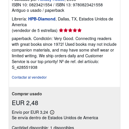
ISBN 10: 0823421554
/
ISBN 13: 9780823421558
Antiguo o usado
/
paperback
Librería:
HPB-Diamond
, Dallas, TX, Estados Unidos de
America
Calificación
(vendedor de 5 estrellas)
del
paperback. Condición: Very Good. Connecting readers
vendedor:
with great books since 1972! Used books may not include
5
companion materials, and may have some shelf wear or
de
limited writing. We ship orders daily and Customer
5
Service is our top priority!
Nº de ref. del artículo:
estrellas
S_428551938
Contactar al vendedor
Comprar usado
EUR 2,48
Envío por EUR 3,24
Más
Se envía dentro de Estados Unidos de America
información
sobre
Cantidad disponible: 1 disponibles
las