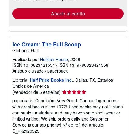
tarifas
de
envío
Añadir al carrito
Ice Cream: The Full Scoop
Gibbons, Gail
Publicado por
Holiday House
, 2008
ISBN 10: 0823421554
/
ISBN 13: 9780823421558
Antiguo o usado
/
paperback
Librería:
Half Price Books Inc.
, Dallas, TX, Estados
Unidos de America
Calificación
(vendedor de 5 estrellas)
del
paperback. Condición: Very Good. Connecting readers
vendedor:
with great books since 1972! Used books may not include
5
companion materials, and may have some shelf wear or
de
limited writing. We ship orders daily and Customer
5
Service is our top priority!
Nº de ref. del artículo:
estrellas
S_472920523