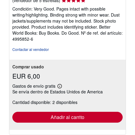
Calificación
(vendedor de 5 estrellas)
del
Condición: Very Good. Pages intact with possible
vendedor:
writing/highlighting. Binding strong with minor wear. Dust
5
jackets/supplements may not be included. Stock photo
de
provided. Product includes identifying sticker. Better
5
World Books: Buy Books. Do Good.
Nº de ref. del artículo:
estrellas
4995852-6
Contactar al vendedor
Comprar usado
EUR 6,00
Gastos de envío gratis
Más
Se envía dentro de Estados Unidos de America
información
sobre
Cantidad disponible: 2 disponibles
las
tarifas
de
envío
Añadir al carrito