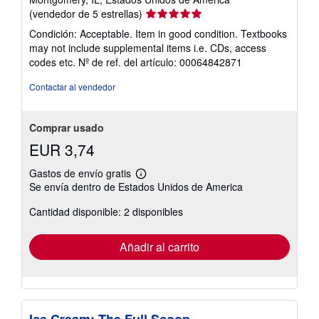
Calificación
(vendedor de 5 estrellas)
del
Condición: Acceptable. Item in good condition. Textbooks
vendedor:
may not include supplemental items i.e. CDs, access
5
codes etc.
Nº de ref. del artículo: 00064842871
de
5
Contactar al vendedor
estrellas
Comprar usado
EUR 3,74
Gastos de envío gratis
Más
Se envía dentro de Estados Unidos de America
información
sobre
Cantidad disponible: 2 disponibles
las
tarifas
de
envío
Añadir al carrito