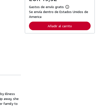
Gastos de envío gratis
M
Se envía dentro de Estados Unidos de
á
s
America
i
n
Añadir al carrito
f
o
r
m
a
c
i
ó
n
s
o
b
r
e
l
a
s
t
a
by illness
r
ip away, she
i
er family to
f
a