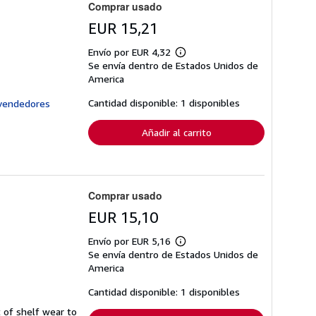
Comprar usado
EUR 15,21
Envío por EUR 4,32
Más
Se envía dentro de Estados Unidos de
información
sobre
America
las
tarifas
Cantidad disponible: 1 disponibles
de
envío
Añadir al carrito
Comprar usado
EUR 15,10
Envío por EUR 5,16
Más
Se envía dentro de Estados Unidos de
información
sobre
America
las
tarifas
Cantidad disponible: 1 disponibles
de
envío
t of shelf wear to