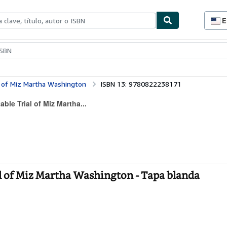
E
P
d
c
ionismo
Vendedores
Comenzar a vender
d
s
l of Miz Martha Washington
ISBN 13: 9780822238171
le Trial of Miz Martha...
l of Miz Martha Washington - Tapa blanda