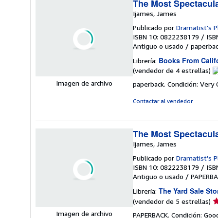
The Most Spectacula
Ijames, James
Publicado por
Dramatist's P
ISBN 10: 0822238179
/
ISB
Antiguo o usado
/
paperba
Books From Calif
Librería:
Ca
(vendedor de 4 estrellas)
d
Imagen de archivo
paperback. Condición: Very
v
4
Contactar al vendedor
d
5
e
The Most Spectacula
Ijames, James
Publicado por
Dramatist's P
ISBN 10: 0822238179
/
ISB
Antiguo o usado
/
PAPERBA
The Yard Sale Sto
Librería:
Ca
(vendedor de 5 estrellas)
d
Imagen de archivo
PAPERBACK. Condición: Good.