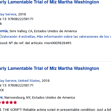
rly Lamentable Trial of Miz Martha Washington
lay Service
, 2018
N 13: 9780822238171
ck
ornia
, Simi Valley, CA, Estados Unidos de America
lificación
el
 Good.
Nº de ref. del artículo: mon0003828495
endedor:
e
strellas
rly Lamentable Trial of Miz Martha Washington
lay Service, United States
, 2018
N 13: 9780822238171
CK
re
, Narrowsburg, NY, Estados Unidos de America
lificación
el
 THE SCRIPT! Reliable acting script in presentable condition. Just a bi