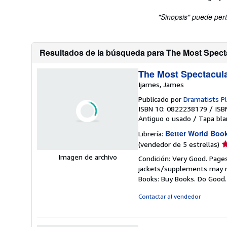
"Sinopsis" puede pert
Resultados de la búsqueda para The Most Spectac
The Most Spectacula
Ijames, James
Publicado por
Dramatists Pl
ISBN 10: 0822238179
/
ISB
Antiguo o usado
/
Tapa bla
Better World Boo
Librería:
Ca
(vendedor de 5 estrellas)
d
Imagen de archivo
Condición: Very Good. Pages
v
jackets/supplements may not
5
Books: Buy Books. Do Good
d
5
Contactar al vendedor
e