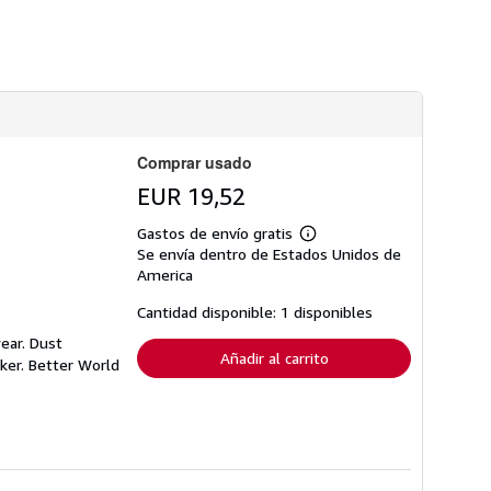
s
d
e
e
n
v
í
o
Comprar usado
EUR 19,52
Gastos de envío gratis
Más
Se envía dentro de Estados Unidos de
información
sobre
America
las
tarifas
Cantidad disponible: 1 disponibles
de
envío
ear. Dust
Añadir al carrito
ker. Better World