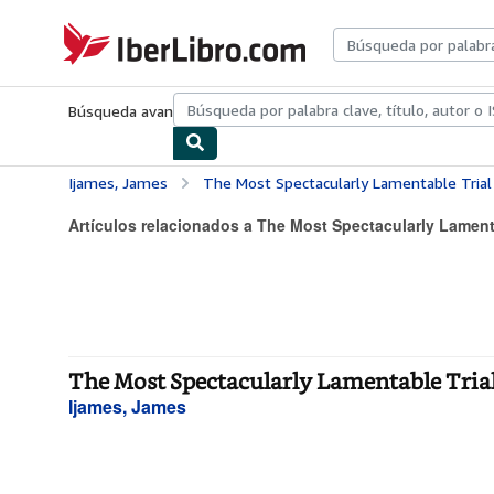
Pasar al contenido principal
IberLibro.com
Búsqueda avanzada
Colecciones
Libros antiguos
Arte y colecc
Ijames, James
The Most Spectacularly Lamentable Tria
Artículos relacionados a The Most Spectacularly Lamentab
The Most Spectacularly Lamentable Tria
Ijames, James