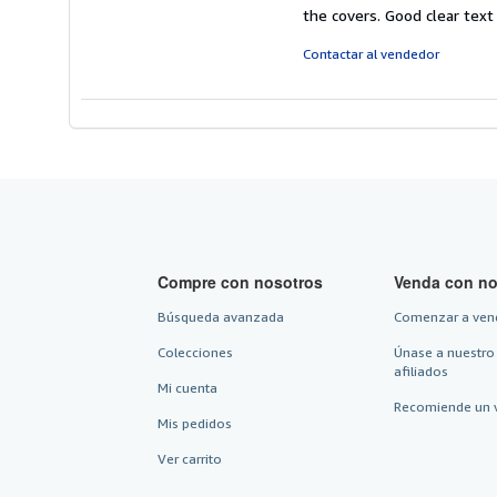
v
the covers. Good clear tex
5
d
Contactar al vendedor
5
e
Compre con nosotros
Venda con no
Búsqueda avanzada
Comenzar a ven
Colecciones
Únase a nuestro
afiliados
Mi cuenta
Recomiende un 
Mis pedidos
Ver carrito