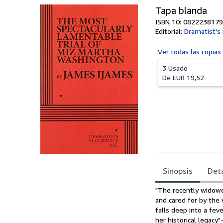
Tapa blanda
ISBN 10: 0822238179
Editorial:
Dramatist's 
Ver todas las
copias
3 Usado
De
EUR 19,52
Sinopsis
Deta
Sinopsis
"The recently widowe
and cared for by the 
falls deep into a fev
her historical legacy"