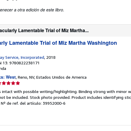
enecer a otra edición de este libro.
ularly Lamentable Trial of Miz Martha...
rly Lamentable Trial of Miz Martha Washington
ay Service, Incorporated
, 2018
N 13: 9780822238171
nda
ks: West
, Reno, NV, Estados Unidos de America
lificación
el
 intact with possible writing/highlighting. Binding strong with minor w
endedor:
 be included. Stock photo provided. Product includes identifying stic
.
Nº de ref. del artículo: 39952000-6
e
strellas