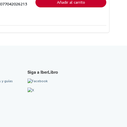
Añadir al carrito
991077042026213
Siga a IberLibro
 y guías