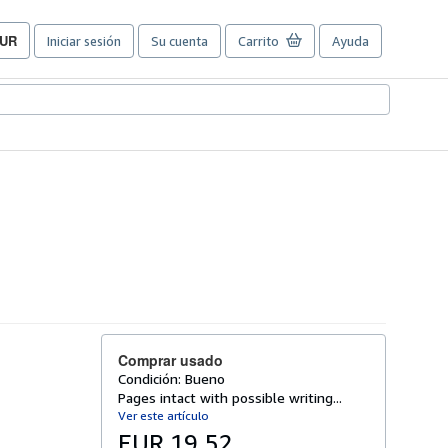
UR
Iniciar sesión
Su cuenta
Carrito
Ayuda
referencias
e
ompra
el
itio.
Comprar usado
Condición: Bueno
Pages intact with possible writing...
Ver este artículo
EUR 19,52