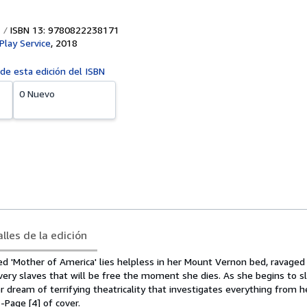
ISBN 13: 9780822238171
Play Service
,
2018
 de esta edición del ISBN
0 Nuevo
lles de la edición
d 'Mother of America' lies helpless in her Mount Vernon bed, ravaged 
very slaves that will be free the moment she dies. As she begins to sl
er dream of terrifying theatricality that investigates everything from h
--Page [4] of cover.