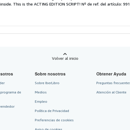
endedor:
t inside. This is the ACTING EDITION SCRIPT!
Nº de ref. del artículo: 
e
strellas
Volver al inicio
sotros
Sobre nosotros
Obtener Ayuda
der
Sobre IberLibro
Preguntas frecuentes
 programa de
Medios
Atención al Cliente
Empleo
vendedor
Política de Privacidad
Preferencias de cookies
Aviso de cookies