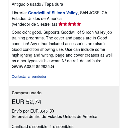
Antiguo o usado
/
Tapa dura
Librería:
Goodwill of Silicon Valley
, SAN JOSE, CA,
Estados Unidos de America
Calificación
(vendedor de 5 estrellas)
del
Condición: good. Supports Goodwill of Silicon Valley job
vendedor:
training programs. The cover and pages are in Good
5
condition! Any other included accessories are also in
de
Good condition showing use. Use can include some
5
highlighting and writing, page and cover creases as well
estrellas
as other types visible wear.
Nº de ref. del artículo:
GWSVV.0821852825.G
Contactar al vendedor
Comprar usado
EUR 52,74
Envío por EUR 3,45
Más
Se envía dentro de Estados Unidos de America
información
sobre
Cantidad disponible: 1 disponibles
las