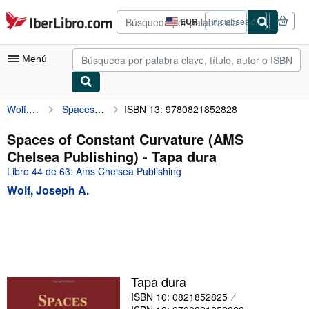
Pasar al contenido principal
IberLibro.com
EUR
Iniciar sesión
Preferencias
de
compra
Menú
del
sitio.
Wolf, Joseph A.
Spaces of Constant Curvature (AMS Chelsea Publishing)
ISBN 13: 9780821852828
Mi cuenta
Consultar mis pedidos
Spaces of Constant Curvature (AMS
Chelsea Publishing) - Tapa dura
Búsqueda avanzada
Libro 44 de 63: Ams Chelsea Publishing
Colecciones
Wolf, Joseph A.
Libros antiguos
Arte y coleccionismo
Vendedores
Comenzar a vender
Tapa dura
ISBN 10: 0821852825
Ayuda