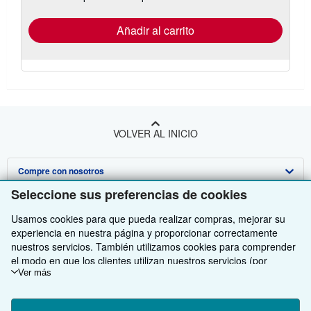
tarifas
de
envío
Añadir al carrito
VOLVER AL INICIO
Compre con nosotros
Seleccione sus preferencias de cookies
Venda con nosotros
Búsqueda avanzada
Usamos cookies para que pueda realizar compras, mejorar su
Sobre nosotros
Colecciones
Comenzar a vender
experiencia en nuestra página y proporcionar correctamente
nuestros servicios. También utilizamos cookies para comprender
Obtener Ayuda
Mi cuenta
Únase a nuestro programa de afiliados
Sobre IberLibro
el modo en que los clientes utilizan nuestros servicios (por
ejemplo, midiendo las visitas al sitio) y así poder realizar mejoras.
Ver más
Otras compañías de AbeBooks
Mis pedidos
Recomiende un vendedor
Medios
Preguntas frecuentes y guías
Si está de acuerdo, también utilizaremos cookies de terceros
para mostrar contenido relevante en los anuncios y medir el
Siga a IberLibro
Ver carrito
Empleo
Atención al Cliente
AbeBooks.com