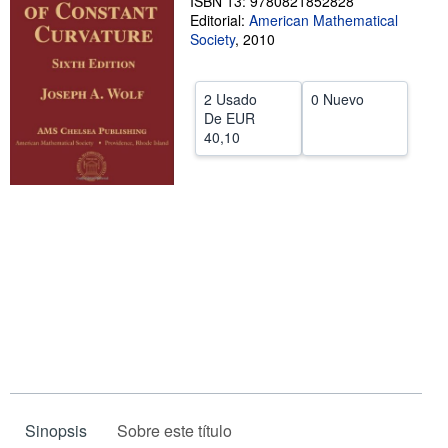
ISBN 13: 9780821852828
Editorial:
American Mathematical
CERRAR
Society
,
2010
2 Usado
0 Nuevo
De
EUR
40,10
Sinopsis
Sobre este título