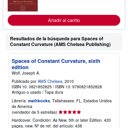
n
f
o
r
m
Añadir al carrito
a
c
i
ó
Resultados de la búsqueda para Spaces of
n
Constant Curvature (AMS Chelsea Publishing)
s
o
b
r
Spaces of Constant Curvature, sixth
e
edition
l
a
Wolf, Joseph A.
s
t
Publicado por
AMS Chelsea
, 2010
a
ISBN 10: 0821852825
/
ISBN 13: 9780821852828
r
Antiguo o usado
/
Tapa dura
i
f
Librería:
mathbooks
, Tallahassee, FL, Estados Unidos
a
s
de America
d
Calificación
(vendedor de 5 estrellas)
e
del
e
Hardcover. Condición: As New. 5th or later Edition. 420
n
vendedor:
pages. new.
Nº de ref. del artículo: 438
v