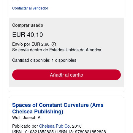
5
í
de
o
Contactar al vendedor
5
estrellas
Comprar usado
EUR 40,10
Envío por EUR 2,60
Más
Se envía dentro de Estados Unidos de America
información
sobre
Cantidad disponible: 1 disponibles
las
tarifas
de
envío
Añadir al carrito
Spaces of Constant Curvature (Ams
Chelsea Publishing)
Wolf, Joseph A.
Publicado por
Chelsea Pub Co
, 2010
ISBN 10: 0821852825
/
ISBN 13: 9780821852828