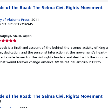
de of the Road: The Selma Civil Rights Movement
n
ty of Alabama Press
, 2011
N 13: 9780817316945
 Nagoya, AICHI, Japon
lificación
el
book is a firsthand account of the behind-the-scenes activity of King a
endedor:
on, dedication, and the personal interaction at the movement's heart--
ted a safe haven for the civil rights leaders and dealt with the innu
e
s that would forever change America.
Nº de ref. del artículo: b12125
strellas
de of the Road: The Selma Civil Rights Movement
d