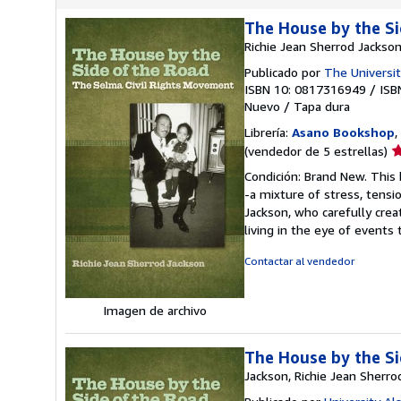
The House by the Si
Richie Jean Sherrod Jackso
Publicado por
The Universi
ISBN 10: 0817316949
/
ISB
Nuevo
/
Tapa dura
Librería:
Asano Bookshop
,
Ca
(vendedor de 5 estrellas)
d
Condición: Brand New. This 
v
-a mixture of stress, tensi
5
Jackson, who carefully crea
d
living in the eye of event
5
e
Contactar al vendedor
Imagen de archivo
The House by the Si
Jackson, Richie Jean Sherro