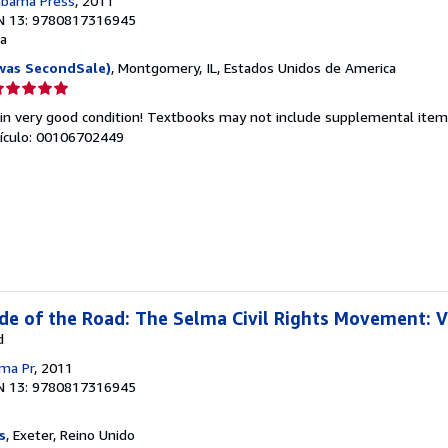
labama Press
, 2011
N 13: 9780817316945
a
was SecondSale)
, Montgomery, IL, Estados Unidos de America
lificación
el
 in very good condition! Textbooks may not include supplemental items
endedor:
rtículo: 00106702449
e
strellas
de of the Road: The Selma Civil Rights Movement: V
d
ama Pr
, 2011
N 13: 9780817316945
s
, Exeter, Reino Unido