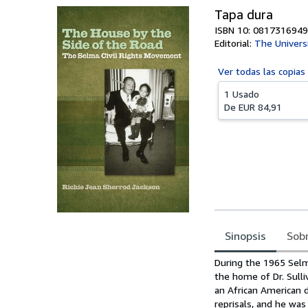
Tapa dura
ISBN 10: 0817316949
Editorial:
The Univers
Ver todas las
copias
1 Usado
De
EUR 84,91
Sinopsis
Sobr
Sinopsis
During the 1965 Selma
the home of Dr. Sulli
an African American 
reprisals, and he wa