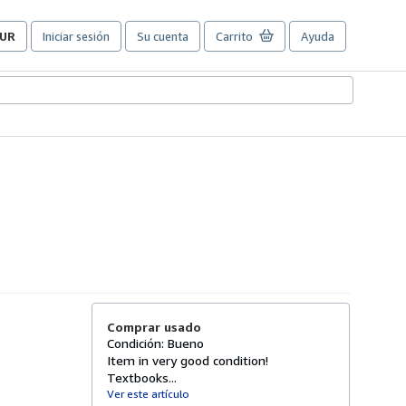
UR
Iniciar sesión
Su cuenta
Carrito
Ayuda
referencias
e
ompra
el
itio.
Comprar usado
Condición: Bueno
Item in very good condition!
Textbooks...
Ver este artículo