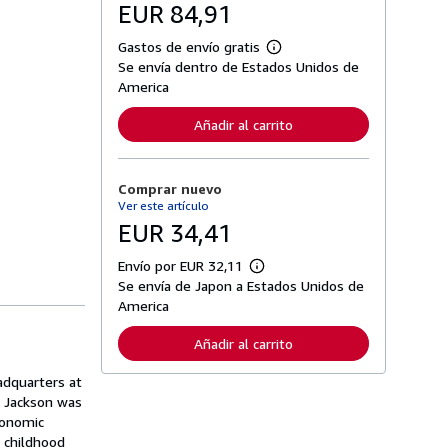
EUR 84,91
Gastos de envío gratis
M
Se envía dentro de Estados Unidos de
á
s
America
i
n
Añadir al carrito
f
o
r
m
Comprar nuevo
a
c
Ver este artículo
i
EUR 34,41
ó
n
s
Envío por EUR 32,11
M
o
Se envía de Japon a Estados Unidos de
á
b
s
America
r
i
e
n
l
Añadir al carrito
f
a
o
s
r
adquarters at
t
m
a
r. Jackson was
a
r
conomic
c
i
i
 childhood
f