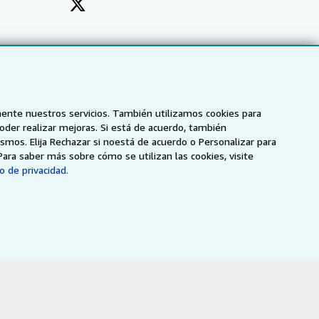
mente nuestros servicios. También utilizamos cookies para
poder realizar mejoras. Si está de acuerdo, también
smos. Elija Rechazar si noestá de acuerdo o Personalizar para
Para saber más sobre cómo se utilizan las cookies, visite
o de privacidad.
NZ
AbeBooks.ca
ZVAB.com
enerales de utilización
.