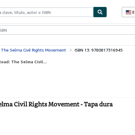
E
P
d
c
ionismo
Vendedores
Comenzar a vender
d
s
: The Selma Civil Rights Movement
ISBN 13: 9780817316945
oad: The Selma Civil...
Selma Civil Rights Movement - Tapa dura