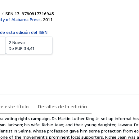
ISBN 13: 9780817316945
ity of Alabama Press
,
2011
 de esta edición del ISBN
2 Nuevo
De
EUR 34,41
e este título
Detalles de la edición
 voting rights campaign, Dr. Martin Luther King Jr. set up informal he
van Jackson; his wife, Richie Jean; and their young daughter, Jawana. D
dentist in Selma, whose profession gave him some protection from e
s one of the movement's prominent local supporters. Richie Jean was a