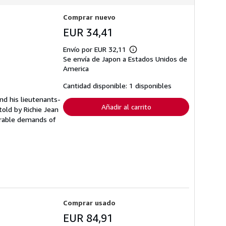
Comprar nuevo
EUR 34,41
Envío por EUR 32,11
Más
Se envía de Japon a Estados Unidos de
información
sobre
America
las
tarifas
Cantidad disponible: 1 disponibles
de
envío
nd his lieutenants-
Añadir al carrito
told by Richie Jean
merable demands of
Comprar usado
EUR 84,91