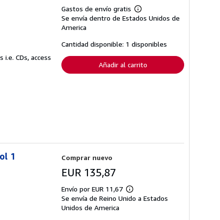
Gastos de envío gratis
Más
Se envía dentro de Estados Unidos de
información
sobre
America
las
tarifas
Cantidad disponible: 1 disponibles
de
envío
 i.e. CDs, access
Añadir al carrito
ol 1
Comprar nuevo
EUR 135,87
Envío por EUR 11,67
Más
Se envía de Reino Unido a Estados
información
sobre
Unidos de America
las