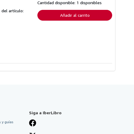
tarifas
Cantidad disponible: 1 disponibles
de
envío
 del artículo:
Añadir al carrito
Siga a IberLibro
 y guías