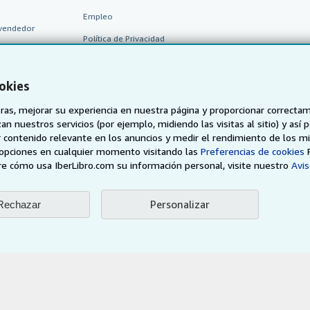
Empleo
vendedor
Política de Privacidad
Preferencias de cookies
Aviso de cookies
okies
Accesibilidad
as, mejorar su experiencia en nuestra página y proporcionar correcta
n nuestros servicios (por ejemplo, midiendo las visitas al sitio) y así 
 contenido relevante en los anuncios y medir el rendimiento de los mi
opciones en cualquier momento visitando las
Preferencias de cookies
e cómo usa IberLibro.com su información personal, visite nuestro
Avis
Personalizar
Rechazar
AbeBooks.de
AbeBooks.fr
AbeBooks.it
AbeBooks Aus/
BookFinder.com
Encuentre cualquier libro al mejor precio
eb, usted confirma que ha leído, entendido y acepta
los términos y condiciones g