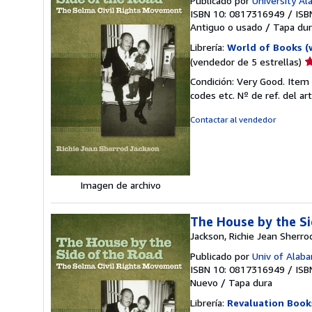
Publicado por
University A
ISBN 10: 0817316949
/
ISB
Antiguo o usado
/
Tapa dur
Librería:
World of Books (
Ca
(vendedor de 5 estrellas)
d
Condición: Very Good. Item
v
codes etc.
Nº de ref. del a
5
d
Contactar al vendedor
5
e
Imagen de archivo
The House by the Si
Jackson, Richie Jean Sherro
Publicado por
Univ of Alab
ISBN 10: 0817316949
/
ISB
Nuevo
/
Tapa dura
Librería:
Revaluation Book