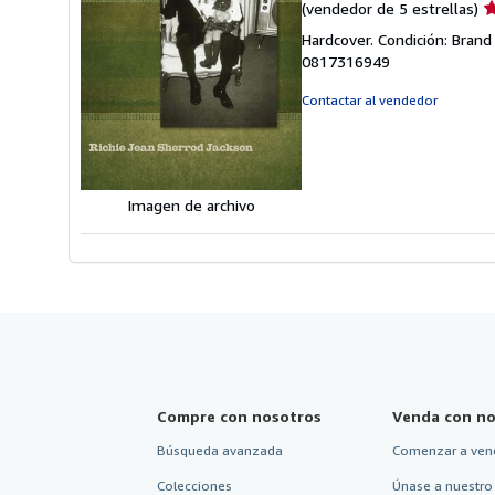
Ca
(vendedor de 5 estrellas)
d
Hardcover. Condición: Brand
v
0817316949
5
d
Contactar al vendedor
5
e
Imagen de archivo
Compre con nosotros
Venda con no
Búsqueda avanzada
Comenzar a ven
Colecciones
Únase a nuestro