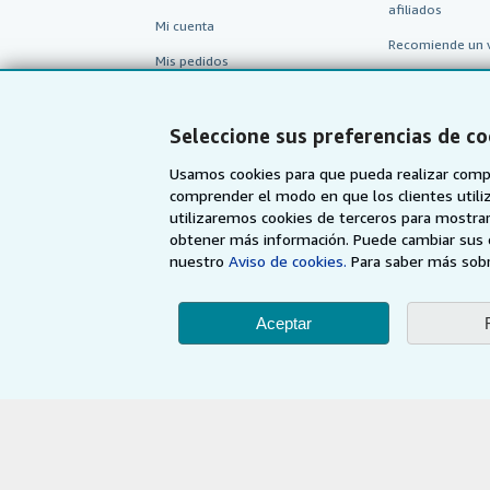
afiliados
Mi cuenta
Recomiende un 
Mis pedidos
Ver carrito
Seleccione sus preferencias de co
Usamos cookies para que pueda realizar compr
comprender el modo en que los clientes utiliza
utilizaremos cookies de terceros para mostrar
obtener más información. Puede cambiar sus 
nuestro
Aviso de cookies.
Para saber más sobr
Aceptar
AbeBooks.com
AbeBooks.co.uk
Utilizando la página w