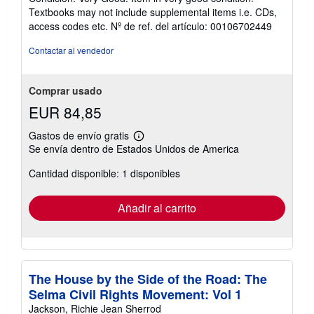
vendedor:
Textbooks may not include supplemental items i.e. CDs,
5
access codes etc.
Nº de ref. del artículo: 00106702449
de
5
Contactar al vendedor
estrellas
Comprar usado
EUR 84,85
Gastos de envío gratis
Más
Se envía dentro de Estados Unidos de America
información
sobre
Cantidad disponible: 1 disponibles
las
tarifas
de
envío
Añadir al carrito
The House by the Side of the Road: The
Selma Civil Rights Movement: Vol 1
Jackson, Richie Jean Sherrod