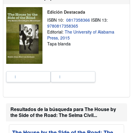
í
o
o
b
Edición Destacada
r
e
ISBN 10:
0817358366
ISBN 13:
l
9780817358365
a
s
Editorial:
The University of Alabama
t
Press, 2015
a
Tapa blanda
r
i
f
a
s
d
e
e
n
v
í
o
Resultados de la búsqueda para The House by
the Side of the Road: The Selma Civil...
The House by the Side of the Road: The