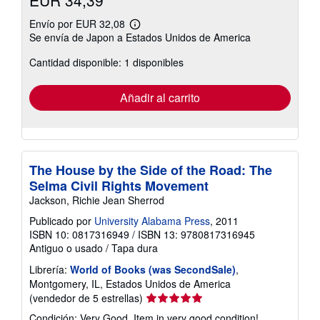
Envío por EUR 32,08
Más
Se envía de Japon a Estados Unidos de America
información
sobre
Cantidad disponible: 1 disponibles
las
tarifas
de
envío
Añadir al carrito
The House by the Side of the Road: The
Selma Civil Rights Movement
Jackson, Richie Jean Sherrod
Publicado por
University Alabama Press
, 2011
ISBN 10: 0817316949
/
ISBN 13: 9780817316945
Antiguo o usado
/
Tapa dura
Librería:
World of Books (was SecondSale)
,
Montgomery, IL, Estados Unidos de America
Calificación
(vendedor de 5 estrellas)
del
Condición: Very Good. Item in very good condition!