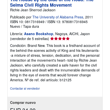
Selma Civil Rights Movement
Richie Jean Sherrod Jackson
Publicado por
The University of Alabama Press
, 2011
ISBN 10: 0817316949
/
ISBN 13: 9780817316945
Nuevo
/
Tapa dura
Librería:
Asano Bookshop
, Nagoya, AICHI, Japon
Calificación
(vendedor de 5 estrellas)
del
Condición: Brand New. This book is a firsthand account of
vendedor:
the behind-the-scenes activity of King and his lieutenants-
5
-a mixture of stress, tension, dedication, and the personal
de
interaction at the movement's heart--told by Richie Jean
5
Jackson, who carefully created a safe haven for the civil
estrellas
rights leaders and dealt with the innumerable demands of
living in the eye of events that would forever change
America.
Nº de ref. del artículo: b12125
Contactar al vendedor
Comprar nuevo
EUR 34,39