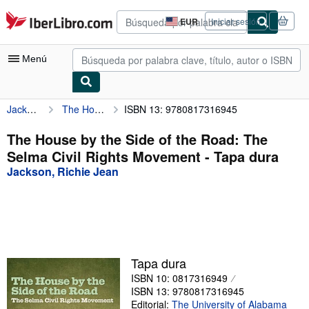
Pasar al contenido principal
IberLibro.com
EUR
Iniciar sesión
Preferencias
de
compra
Menú
del
sitio.
Jackson, Richie Jean
The House by the Side of the Road: The Selma Civil Rights Movement
ISBN 13: 9780817316945
Mi cuenta
Consultar mis pedidos
The House by the Side of the Road: The
Selma Civil Rights Movement - Tapa dura
Búsqueda avanzada
Jackson, Richie Jean
Colecciones
Libros antiguos
Arte y coleccionismo
Vendedores
Tapa dura
ISBN 10: 0817316949
Comenzar a vender
ISBN 13: 9780817316945
Ayuda
Editorial:
The University of Alabama