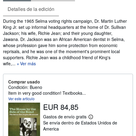
Detalles de la edición
Sinopsis
During the 1965 Selma voting rights campaign, Dr. Martin Luther
King Jr. set up informal headquarters at the home of Dr. Sullivan
Jackson; his wife, Richie Jean; and their young daughter,
Jawana. Dr. Jackson was an African American dentist in Selma,
whose profession gave him some protection from economic
reprisals, and he was one of the movement's prominent local
supporters. Richie Jean was a childhood friend of King's
wife,...
Ver más
Comprar usado
Condición: Bueno
Item in very good condition! Textbooks...
Ver este artículo
EUR 84,85
Gastos de envío gratis
M
Se envía dentro de Estados Unidos de
á
s
America
i