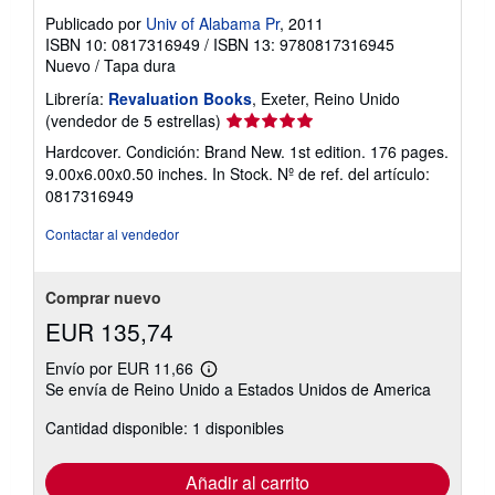
Publicado por
Univ of Alabama Pr
, 2011
ISBN 10: 0817316949
/
ISBN 13: 9780817316945
Nuevo
/
Tapa dura
Librería:
Revaluation Books
, Exeter, Reino Unido
Calificación
(vendedor de 5 estrellas)
del
Hardcover. Condición: Brand New. 1st edition. 176 pages.
vendedor:
9.00x6.00x0.50 inches. In Stock.
Nº de ref. del artículo:
5
0817316949
de
5
Contactar al vendedor
estrellas
Comprar nuevo
EUR 135,74
Envío por EUR 11,66
Más
Se envía de Reino Unido a Estados Unidos de America
información
sobre
Cantidad disponible: 1 disponibles
las
tarifas
de
envío
Añadir al carrito