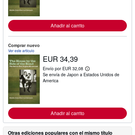
n
f
o
r
m
a
Añadir al carrito
c
i
ó
n
Comprar nuevo
s
Ver este artículo
o
b
EUR 34,39
r
e
Envío por EUR 32,08
l
M
a
Se envía de Japon a Estados Unidos de
á
s
s
America
t
i
a
n
r
f
i
o
f
r
a
m
s
a
Añadir al carrito
d
c
e
i
e
ó
n
n
Otras ediciones populares con el mismo título
v
s