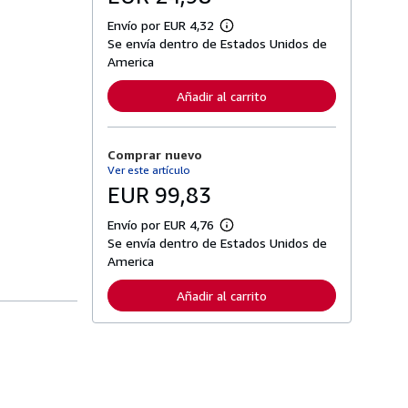
Envío por EUR 4,32
M
Se envía dentro de Estados Unidos de
á
s
America
i
n
Añadir al carrito
f
o
r
m
Comprar nuevo
a
c
Ver este artículo
i
EUR 99,83
ó
n
s
Envío por EUR 4,76
M
o
Se envía dentro de Estados Unidos de
á
b
s
America
r
i
e
n
l
Añadir al carrito
f
a
o
s
r
t
m
a
a
r
c
i
i
f
ó
a