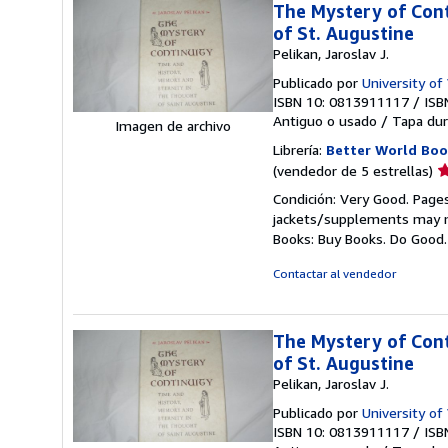
The Mystery of Cont
of St. Augustine
Pelikan, Jaroslav J.
Publicado por
University of 
ISBN 10: 0813911117
/
ISB
Antiguo o usado
/
Tapa dur
Imagen de archivo
Librería:
Better World Boo
Ca
(vendedor de 5 estrellas)
d
Condición: Very Good. Pages
v
jackets/supplements may not
5
Books: Buy Books. Do Good
d
5
Contactar al vendedor
e
The Mystery of Cont
of St. Augustine
Pelikan, Jaroslav J.
Publicado por
University of 
ISBN 10: 0813911117
/
ISB