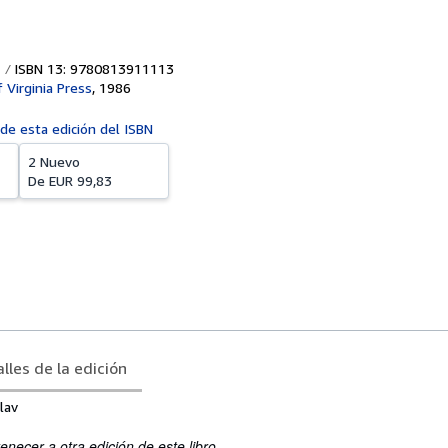
ISBN 13: 9780813911113
f Virginia Press
,
1986
 de esta edición del ISBN
2 Nuevo
De
EUR 99,83
lles de la edición
lav
enecer a otra edición de este libro.