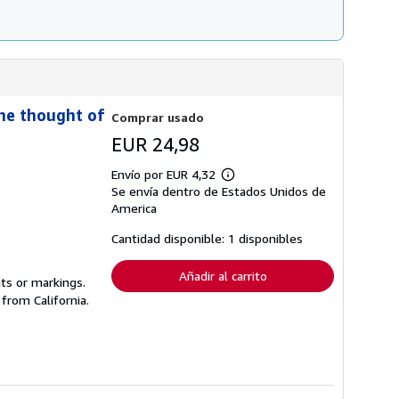
he thought of
Comprar usado
EUR 24,98
Envío por EUR 4,32
Más
Se envía dentro de Estados Unidos de
información
sobre
America
las
tarifas
Cantidad disponible: 1 disponibles
de
envío
Añadir al carrito
hts or markings.
from California.