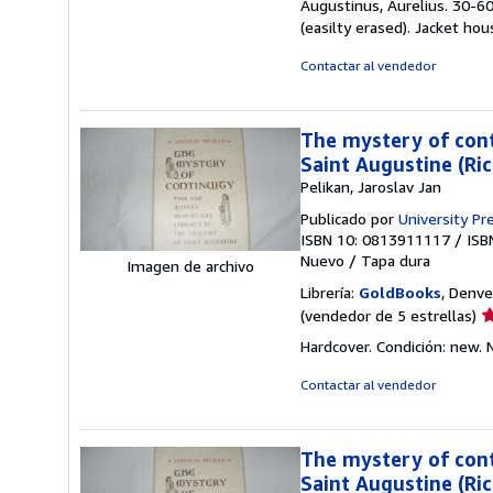
Augustinus, Aurelius. 30-60
(easilty erased). Jacket ho
Contactar al vendedor
The mystery of cont
Saint Augustine (Ri
Pelikan, Jaroslav Jan
Publicado por
University Pre
ISBN 10: 0813911117
/
ISB
Nuevo
/
Tapa dura
Imagen de archivo
Librería:
GoldBooks
, Denve
Ca
(vendedor de 5 estrellas)
d
Hardcover. Condición: new.
v
5
Contactar al vendedor
d
5
e
The mystery of cont
Saint Augustine (Ri