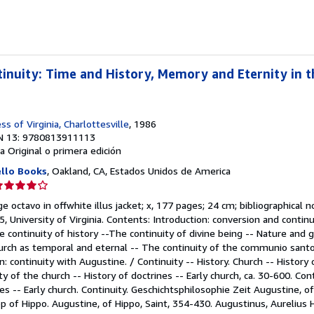
e
strellas
inuity: Time and History, Memory and Eternity in 
ss of Virginia, Charlottesville
, 1986
N 13: 9780813911113
a
Original o primera edición
ello Books
, Oakland, CA, Estados Unidos de America
lificación
el
rge octavo in offwhite illus jacket; x, 177 pages; 24 cm; bibliographical 
endedor:
, University of Virginia. Contents: Introduction: conversion and contin
e continuity of history --The continuity of divine being -- Nature and g
e
hurch as temporal and eternal -- The continuity of the communio santo
 continuity with Augustine. / Continuity -- History. Church -- History o
strellas
ty of the church -- History of doctrines -- Early church, ca. 30-600. Cont
es -- Early church. Continuity. Geschichtsphilosophie Zeit Augustine, of
op of Hippo. Augustine, of Hippo, Saint, 354-430. Augustinus, Aurelius 