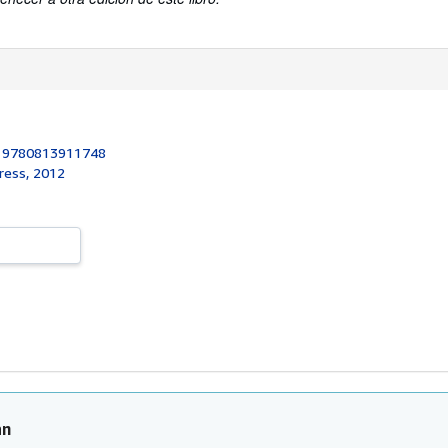
:
9780813911748
Press, 2012
an