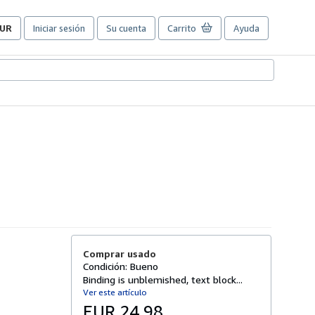
UR
Iniciar sesión
Su cuenta
Carrito
Ayuda
referencias
e
ompra
el
itio.
Comprar usado
Condición: Bueno
Binding is unblemished, text block...
Ver este artículo
EUR 24,98