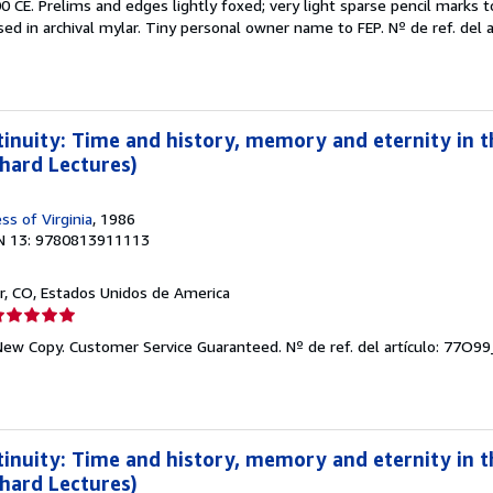
0 CE. Prelims and edges lightly foxed; very light sparse pencil marks
used in archival mylar. Tiny personal owner name to FEP.
Nº de ref. del 
inuity: Time and history, memory and eternity in t
chard Lectures)
ss of Virginia
, 1986
N 13: 9780813911113
r, CO, Estados Unidos de America
lificación
el
 New Copy. Customer Service Guaranteed.
Nº de ref. del artículo: 77
endedor:
e
strellas
inuity: Time and history, memory and eternity in t
chard Lectures)