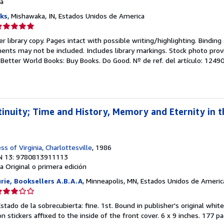
a
ks
, Mishawaka, IN, Estados Unidos de America
lificación
el
r library copy. Pages intact with possible writing/highlighting. Bindin
endedor:
ents may not be included. Includes library markings. Stock photo prov
r. Better World Books: Buy Books. Do Good.
Nº de ref. del artículo: 124
e
strellas
inuity; Time and History, Memory and Eternity in 
ss of Virginia, Charlottesville
, 1986
N 13: 9780813911113
a
Original o primera edición
ie, Booksellers A.B.A.A
, Minneapolis, MN, Estados Unidos de Americ
lificación
el
Estado de la sobrecubierta: fine. 1st. Bound in publisher's original whit
endedor:
n stickers affixed to the inside of the front cover. 6 x 9 inches. 177 p