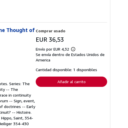
the Thought of
Comprar usado
EUR 36,53
Envío por EUR 4,32
Más
Se envía dentro de Estados Unidos de
información
sobre
America
las
tarifas
Cantidad disponible: 1 disponibles
de
envío
Añadir al carrito
notes. Series: The
uity -- The
race in continuity
rum -- Sign, event,
f doctrines -- Early
inuit? -- Histoire.
 Hippo, Saint, 354-
Heiliger 354-430