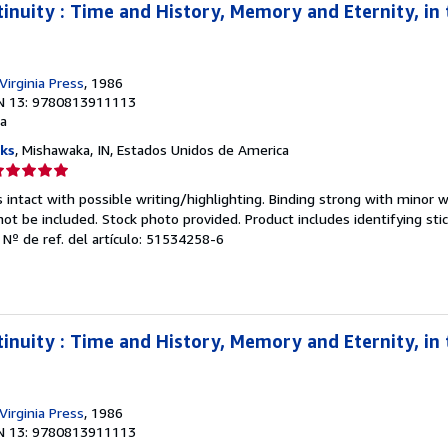
inuity : Time and History, Memory and Eternity, in
Virginia Press
, 1986
N 13: 9780813911113
a
ks
, Mishawaka, IN, Estados Unidos de America
lificación
el
 intact with possible writing/highlighting. Binding strong with minor w
endedor:
 be included. Stock photo provided. Product includes identifying stic
.
Nº de ref. del artículo: 51534258-6
e
strellas
inuity : Time and History, Memory and Eternity, in
Virginia Press
, 1986
N 13: 9780813911113