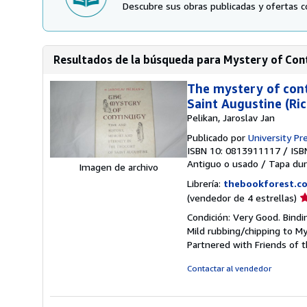
Descubre sus obras publicadas y ofertas c
Resultados de la búsqueda para Mystery of Cont
The mystery of cont
Saint Augustine (Ri
Pelikan, Jaroslav Jan
Publicado por
University Pre
ISBN 10: 0813911117
/
ISB
Antiguo o usado
/
Tapa dur
Imagen de archivo
Librería:
thebookforest.c
Ca
(vendedor de 4 estrellas)
d
Condición: Very Good. Bindi
v
Mild rubbing/chipping to M
4
Partnered with Friends of t
d
5
Contactar al vendedor
e