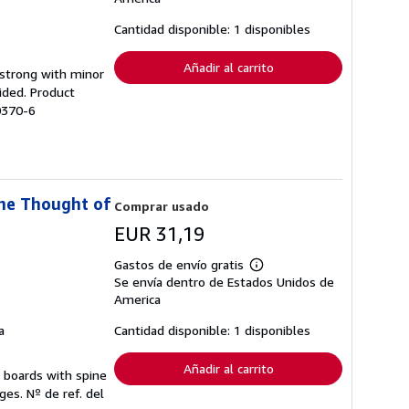
las
tarifas
Cantidad disponible: 1 disponibles
de
envío
Añadir al carrito
g strong with minor
ided. Product
90370-6
the Thought of
Comprar usado
EUR 31,19
Gastos de envío gratis
Más
Se envía dentro de Estados Unidos de
información
sobre
America
las
tarifas
a
Cantidad disponible: 1 disponibles
de
envío
Añadir al carrito
e boards with spine
ages.
Nº de ref. del