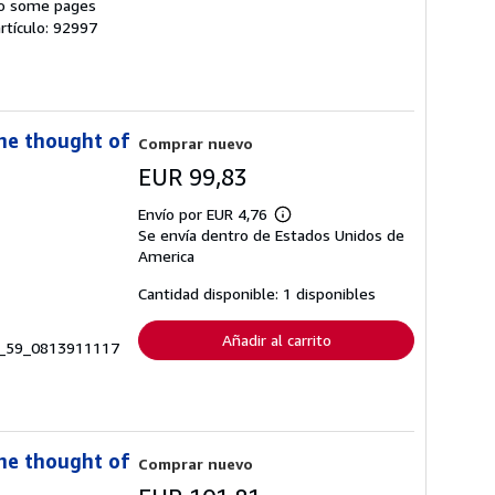
 to some pages
artículo: 92997
he thought of
Comprar nuevo
EUR 99,83
Envío por EUR 4,76
Más
Se envía dentro de Estados Unidos de
información
sobre
America
las
tarifas
Cantidad disponible: 1 disponibles
de
envío
Añadir al carrito
O99_59_0813911117
he thought of
Comprar nuevo