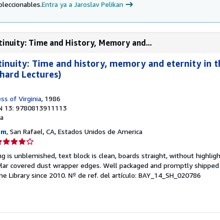
oleccionables.
Entra ya a Jaroslav Pelikan
inuity: Time and History, Memory and...
inuity: Time and history, memory and eternity in t
chard Lectures)
ss of Virginia
, 1986
N 13: 9780813911113
a
om
, San Rafael, CA, Estados Unidos de America
lificación
el
ng is unblemished, text block is clean, boards straight, without highlig
endedor:
ylar covered dust wrapper edges. Well packaged and promptly shipped 
he Library since 2010.
Nº de ref. del artículo: BAY_14_SH_020786
e
strellas