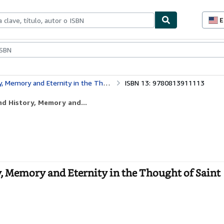
E
P
d
c
ionismo
Vendedores
Comenzar a vender
d
s
 Eternity in the Thought of Saint Augustine
ISBN 13: 9780813911113
nd History, Memory and...
, Memory and Eternity in the Thought of Saint