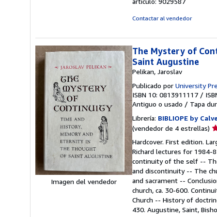
artículo: 9029587
d
5
Contactar al vendedor
e
The Mystery of Cont
Saint Augustine
Pelikan, Jaroslav
Publicado por
University Pre
ISBN 10: 0813911117
/
ISB
Antiguo o usado
/
Tapa dur
Librería:
BIBLIOPE by Calv
Ca
(vendedor de 4 estrellas)
d
Hardcover. First edition. La
v
Richard lectures for 1984-85
4
continuity of the self -- Th
d
and discontinuity -- The c
5
and sacrament -- Conclusion:
Imagen del vendedor
e
church, ca. 30-600. Continui
Church -- History of doctrin
430. Augustine, Saint, Bish