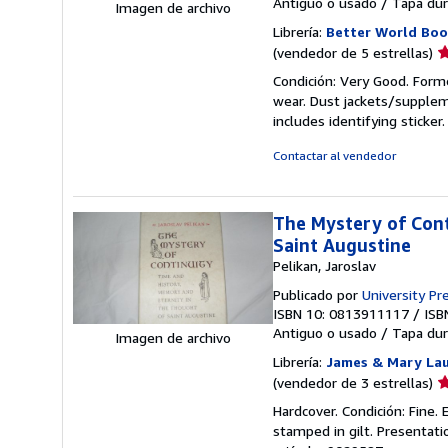
Antiguo o usado
/
Tapa dur
Imagen de archivo
Librería:
Better World Boo
Ca
(vendedor de 5 estrellas)
d
Condición: Very Good. Forme
v
wear. Dust jackets/supplem
5
includes identifying sticke
d
5
Contactar al vendedor
e
The Mystery of Cont
Saint Augustine
Pelikan, Jaroslav
Publicado por
University Pre
ISBN 10: 0813911117
/
ISB
Antiguo o usado
/
Tapa dur
Imagen de archivo
Librería:
James & Mary Laur
Ca
(vendedor de 3 estrellas)
d
Hardcover. Condición: Fine. 
v
stamped in gilt. Presentatio
3