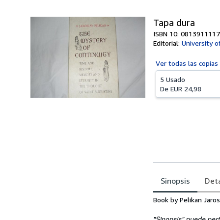
Tapa dura
ISBN 10: 0813911117
Editorial:
University o
Ver todas las
copias
5 Usado
De
EUR 24,98
Sinopsis
Deta
Sinopsis
Book by Pelikan Jaros
"Sinopsis" puede pert