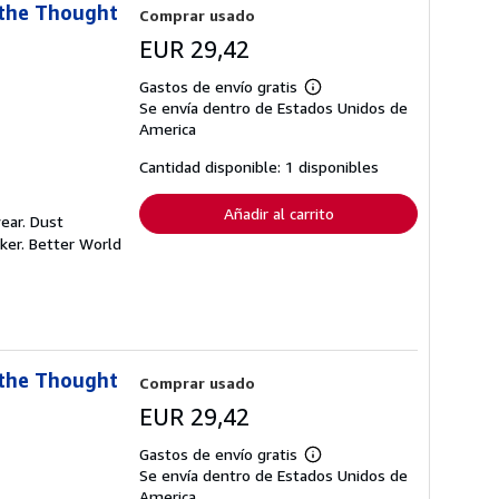
 the Thought
Comprar usado
EUR 29,42
Gastos de envío gratis
Más
Se envía dentro de Estados Unidos de
información
sobre
America
las
tarifas
Cantidad disponible: 1 disponibles
de
envío
Añadir al carrito
ear. Dust
ker. Better World
 the Thought
Comprar usado
EUR 29,42
Gastos de envío gratis
Más
Se envía dentro de Estados Unidos de
información
sobre
America