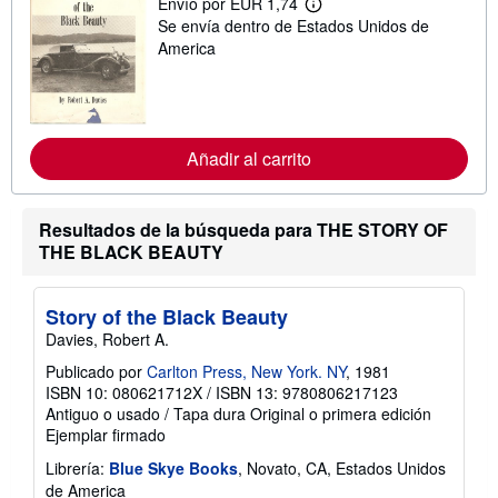
Envío por EUR 1,74
M
Se envía dentro de Estados Unidos de
á
s
America
i
n
f
o
r
m
Añadir al carrito
a
c
i
ó
Resultados de la búsqueda para THE STORY OF
n
s
THE BLACK BEAUTY
o
b
r
Story of the Black Beauty
e
l
Davies, Robert A.
a
s
Publicado por
Carlton Press, New York. NY
, 1981
t
ISBN 10: 080621712X
/
ISBN 13: 9780806217123
a
Antiguo o usado
/
Tapa dura
Original o primera edición
r
i
Ejemplar firmado
f
a
Librería:
Blue Skye Books
, Novato, CA, Estados Unidos
s
de America
d