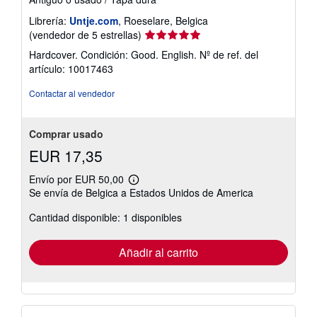
Librería:
Untje.com
, Roeselare, Belgica
Calificación
(vendedor de 5 estrellas)
del
Hardcover. Condición: Good. English.
Nº de ref. del
vendedor:
artículo: 10017463
5
de
Contactar al vendedor
5
estrellas
Comprar usado
EUR 17,35
Envío por EUR 50,00
Más
Se envía de Belgica a Estados Unidos de America
información
sobre
Cantidad disponible: 1 disponibles
las
tarifas
de
envío
Añadir al carrito