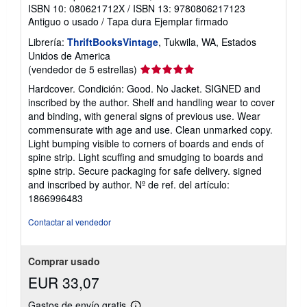
ISBN 10: 080621712X
/
ISBN 13: 9780806217123
Antiguo o usado
/
Tapa dura
Ejemplar firmado
Librería:
ThriftBooksVintage
, Tukwila, WA, Estados
Unidos de America
Calificación
(vendedor de 5 estrellas)
del
Hardcover. Condición: Good. No Jacket. SIGNED and
vendedor:
inscribed by the author. Shelf and handling wear to cover
5
and binding, with general signs of previous use. Wear
de
commensurate with age and use. Clean unmarked copy.
5
Light bumping visible to corners of boards and ends of
estrellas
spine strip. Light scuffing and smudging to boards and
spine strip. Secure packaging for safe delivery. signed
and inscribed by author.
Nº de ref. del artículo:
1866996483
Contactar al vendedor
Comprar usado
EUR 33,07
Gastos de envío gratis