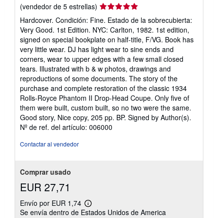
Calificación
(vendedor de 5 estrellas)
e
e
del
Hardcover. Condición: Fine. Estado de la sobrecubierta:
n
vendedor:
v
Very Good. 1st Edition. NYC: Carlton, 1982. 1st edition,
5
í
signed on special bookplate on half-title, F/VG. Book has
o
de
very little wear. DJ has light wear to sine ends and
5
corners, wear to upper edges with a few small closed
estrellas
tears. Illustrated with b & w photos, drawings and
reproductions of some documents. The story of the
purchase and complete restoration of the classic 1934
Rolls-Royce Phantom II Drop-Head Coupe. Only five of
them were built, custom built, so no two were the same.
Good story, Nice copy, 205 pp. BP. Signed by Author(s).
Nº de ref. del artículo: 006000
Contactar al vendedor
Comprar usado
EUR 27,71
Envío por EUR 1,74
Más
Se envía dentro de Estados Unidos de America
información