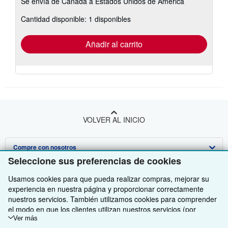
Se envía de Canada a Estados Unidos de America
información
sobre
Cantidad disponible: 1 disponibles
las
tarifas
de
envío
Añadir al carrito
VOLVER AL INICIO
Compre con nosotros
Seleccione sus preferencias de cookies
Venda con nosotros
Búsqueda avanzada
Usamos cookies para que pueda realizar compras, mejorar su
Sobre nosotros
Colecciones
Comenzar a vender
experiencia en nuestra página y proporcionar correctamente
nuestros servicios. También utilizamos cookies para comprender
Obtener Ayuda
Mi cuenta
Únase a nuestro programa de afiliados
Sobre IberLibro
el modo en que los clientes utilizan nuestros servicios (por
ejemplo, midiendo las visitas al sitio) y así poder realizar mejoras.
Ver más
Otras compañías de AbeBooks
Mis pedidos
Recomiende un vendedor
Medios
Preguntas frecuentes y guías