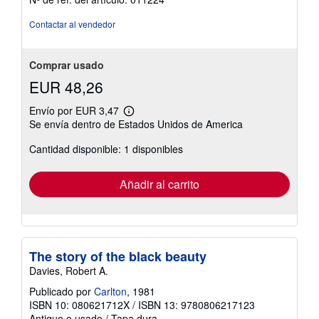
5
estrellas
Contactar al vendedor
Comprar usado
EUR 48,26
Envío por EUR 3,47
Más
Se envía dentro de Estados Unidos de America
información
sobre
Cantidad disponible: 1 disponibles
las
tarifas
de
envío
Añadir al carrito
The story of the black beauty
Davies, Robert A.
Publicado por
Carlton
, 1981
ISBN 10: 080621712X
/
ISBN 13: 9780806217123
Antiguo o usado
/
Tapa dura