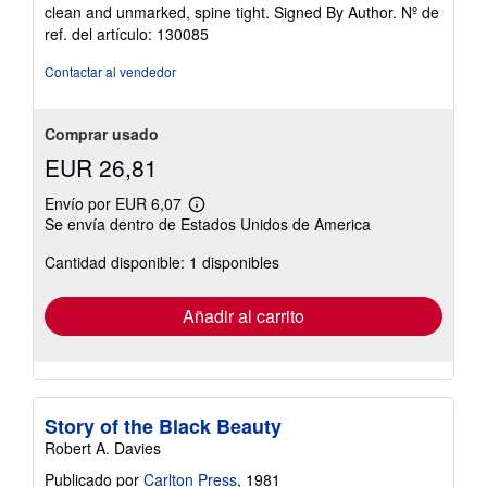
estrellas
clean and unmarked, spine tight. Signed By Author.
Nº de
ref. del artículo: 130085
Contactar al vendedor
Comprar usado
EUR 26,81
Envío por EUR 6,07
Más
Se envía dentro de Estados Unidos de America
información
sobre
Cantidad disponible: 1 disponibles
las
tarifas
de
envío
Añadir al carrito
Story of the Black Beauty
Robert A. Davies
Publicado por
Carlton Press
, 1981