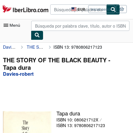
Pasar al contenido principal
IberLibro.com
EUR
Iniciar sesión
Preferencias
de
compra
Menú
del
sitio.
Davies-robert
THE STORY OF THE BLACK BEAUTY
ISBN 13: 9780806217123
Mi cuenta
Consultar mis pedidos
THE STORY OF THE BLACK BEAUTY -
Tapa dura
Búsqueda avanzada
Davies-robert
Colecciones
Libros antiguos
Arte y coleccionismo
Vendedores
Tapa dura
ISBN 10: 080621712X
Comenzar a vender
ISBN 13: 9780806217123
Ayuda