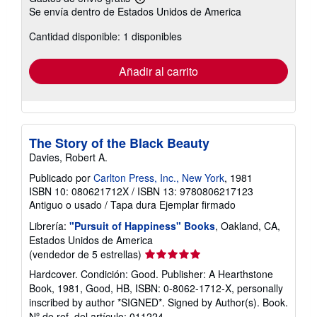
Más
Se envía dentro de Estados Unidos de America
información
sobre
Cantidad disponible: 1 disponibles
las
tarifas
de
envío
Añadir al carrito
The Story of the Black Beauty
Davies, Robert A.
Publicado por
Carlton Press, Inc., New York
, 1981
ISBN 10: 080621712X
/
ISBN 13: 9780806217123
Antiguo o usado
/
Tapa dura
Ejemplar firmado
Librería:
"Pursuit of Happiness" Books
, Oakland, CA,
Estados Unidos de America
Calificación
(vendedor de 5 estrellas)
del
Hardcover. Condición: Good. Publisher: A Hearthstone
vendedor:
Book, 1981, Good, HB, ISBN: 0-8062-1712-X, personally
5
inscribed by author *SIGNED*. Signed by Author(s). Book.
de
Nº de ref. del artículo: 011224