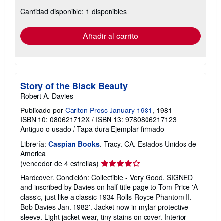
sobre
Cantidad disponible: 1 disponibles
las
tarifas
de
envío
Añadir al carrito
Story of the Black Beauty
Robert A. Davies
Publicado por
Carlton Press January 1981
, 1981
ISBN 10: 080621712X
/
ISBN 13: 9780806217123
Antiguo o usado
/
Tapa dura
Ejemplar firmado
Librería:
Caspian Books
, Tracy, CA, Estados Unidos de
America
Calificación
(vendedor de 4 estrellas)
del
Hardcover. Condición: Collectible - Very Good. SIGNED
vendedor:
and inscribed by Davies on half title page to Tom Price 'A
4
classic, just like a classic 1934 Rolls-Royce Phantom II.
de
Bob Davies Jan. 1982'. Jacket now in mylar protective
5
sleeve. Light jacket wear, tiny stains on cover. Interior