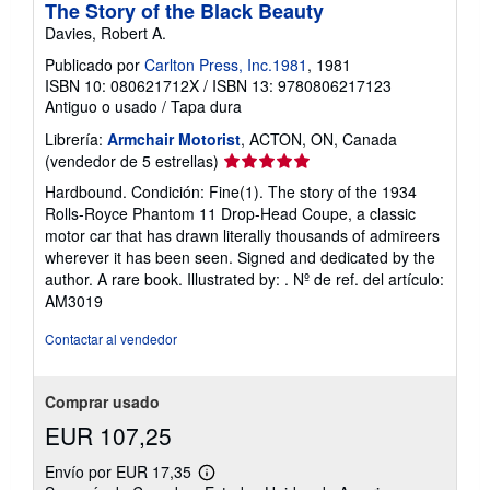
The Story of the Black Beauty
Davies, Robert A.
Publicado por
Carlton Press, Inc.1981
, 1981
ISBN 10: 080621712X
/
ISBN 13: 9780806217123
Antiguo o usado
/
Tapa dura
Librería:
Armchair Motorist
, ACTON, ON, Canada
Calificación
(vendedor de 5 estrellas)
del
Hardbound. Condición: Fine(1). The story of the 1934
vendedor:
Rolls-Royce Phantom 11 Drop-Head Coupe, a classic
5
motor car that has drawn literally thousands of admireers
de
wherever it has been seen. Signed and dedicated by the
5
author. A rare book. Illustrated by: .
Nº de ref. del artículo:
estrellas
AM3019
Contactar al vendedor
Comprar usado
EUR 107,25
Envío por EUR 17,35
Más