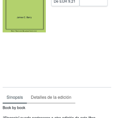
De
EUR 9,21
CERRAR
Sinopsis
Detalles de la edición
Sinopsis
Book by book
"Sinopsis" puede pertenecer a otra edición de este libro.