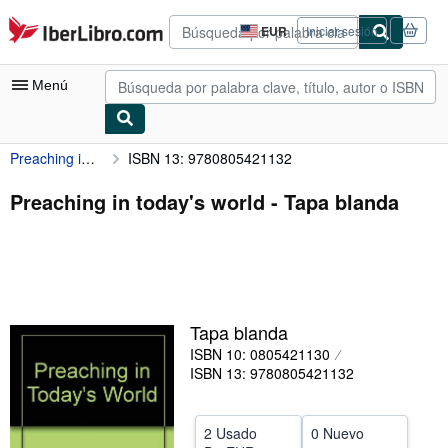
Pasar al contenido principal
IberLibro.com
EUR
Iniciar sesión
Preferencias
de
compra
Menú
del
sitio.
Preaching in today's world
ISBN 13: 9780805421132
Mi cuenta
Consultar mis pedidos
Preaching in today's world - Tapa blanda
Búsqueda avanzada
Colecciones
Libros antiguos
Tapa blanda
Arte y coleccionismo
ISBN 10: 0805421130
Vendedores
ISBN 13: 9780805421132
Comenzar a vender
2 Usado
0 Nuevo
Ayuda