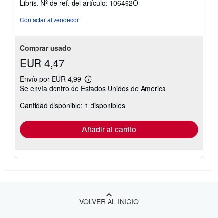
Libris.
Nº de ref. del artículo: 106462O
5
estrellas
Contactar al vendedor
Comprar usado
EUR 4,47
Envío por EUR 4,99
Más
Se envía dentro de Estados Unidos de America
información
sobre
Cantidad disponible: 1 disponibles
las
tarifas
de
envío
Añadir al carrito
VOLVER AL INICIO