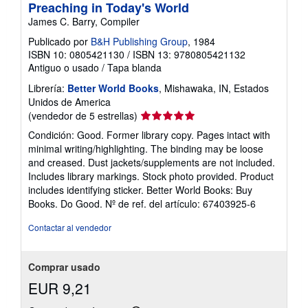
e
Preaching in Today's World
l
James C. Barry, Compiler
a
s
Publicado por
B&H Publishing Group
, 1984
t
ISBN 10: 0805421130
/
ISBN 13: 9780805421132
a
r
Antiguo o usado
/
Tapa blanda
i
f
Librería:
Better World Books
, Mishawaka, IN, Estados
a
Unidos de America
s
Calificación
(vendedor de 5 estrellas)
d
e
del
Condición: Good. Former library copy. Pages intact with
e
vendedor:
n
minimal writing/highlighting. The binding may be loose
5
v
and creased. Dust jackets/supplements are not included.
í
de
Includes library markings. Stock photo provided. Product
o
5
includes identifying sticker. Better World Books: Buy
estrellas
Books. Do Good.
Nº de ref. del artículo: 67403925-6
Contactar al vendedor
Comprar usado
EUR 9,21