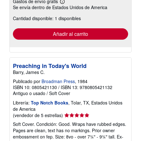
Gastos de envío gratis
Más
Se envía dentro de Estados Unidos de America
información
sobre
Cantidad disponible: 1 disponibles
las
tarifas
de
envío
Añadir al carrito
Preaching in Today's World
Barry, James C.
Publicado por
Broadman Press
, 1984
ISBN 10: 0805421130
/
ISBN 13: 9780805421132
Antiguo o usado
/
Soft Cover
Librería:
Top Notch Books
, Tolar, TX, Estados Unidos
de America
Calificación
(vendedor de 5 estrellas)
del
Soft Cover. Condición: Good. Wraps have rubbed edges.
vendedor:
Pages are clean, text has no markings. Prior owner
5
embossment on fep. Size: 8vo - over 7¾" - 9¾" tall. Ex-
de