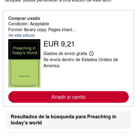
Comprar usado
Condición: Aceptable
Former library copy. Pages intact...
Ver este artículo
EUR 9,21
Gastos de envío gratis
M
Se envía dentro de Estados Unidos de
á
s
America
i
n
f
o
r
m
Añadir al carrito
a
c
i
ó
n
Resultados de la búsqueda para Preaching in
s
today's world
o
b
r