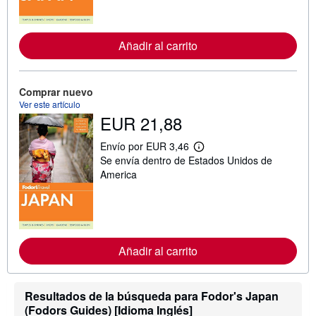
o
r
m
a
Añadir al carrito
c
i
ó
n
Comprar nuevo
s
Ver este artículo
o
b
EUR 21,88
r
e
Envío por EUR 3,46
l
M
a
Se envía dentro de Estados Unidos de
á
s
s
America
t
i
a
n
r
f
i
o
f
r
a
m
s
a
Añadir al carrito
d
c
e
i
e
ó
n
n
Resultados de la búsqueda para Fodor's Japan
v
s
í
(Fodors Guides) [Idioma Inglés]
o