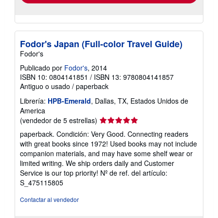
Fodor's Japan (Full-color Travel Guide)
Fodor's
Publicado por
Fodor's
, 2014
ISBN 10: 0804141851
/
ISBN 13: 9780804141857
Antiguo o usado
/
paperback
Librería:
HPB-Emerald
, Dallas, TX, Estados Unidos de
America
Calificación
(vendedor de 5 estrellas)
del
paperback. Condición: Very Good. Connecting readers
vendedor:
with great books since 1972! Used books may not include
5
companion materials, and may have some shelf wear or
de
limited writing. We ship orders daily and Customer
5
Service is our top priority!
Nº de ref. del artículo:
estrellas
S_475115805
Contactar al vendedor