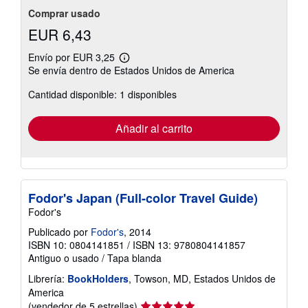
Comprar usado
EUR 6,43
Envío por EUR 3,25
Más
Se envía dentro de Estados Unidos de America
información
sobre
Cantidad disponible: 1 disponibles
las
tarifas
de
envío
Añadir al carrito
Fodor's Japan (Full-color Travel Guide)
Fodor's
Publicado por
Fodor's
, 2014
ISBN 10: 0804141851
/
ISBN 13: 9780804141857
Antiguo o usado
/
Tapa blanda
Librería:
BookHolders
, Towson, MD, Estados Unidos de
America
Calificación
(vendedor de 5 estrellas)