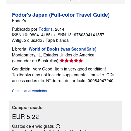
o
b
r
e
Fodor's Japan (Full-color Travel Guide)
l
a
Fodor's
s
t
Publicado por
Fodor's
, 2014
a
ISBN 10: 0804141851
/
ISBN 13: 9780804141857
r
Antiguo o usado
/
Tapa blanda
i
f
Librería:
World of Books (was SecondSale)
,
a
Montgomery, IL, Estados Unidos de America
s
d
Calificación
(vendedor de 5 estrellas)
e
del
e
Condición: Very Good. Item in very good condition!
vendedor:
n
Textbooks may not include supplemental items i.e. CDs,
v
5
access codes etc.
Nº de ref. del artículo: 00084947240
í
de
o
5
Contactar al vendedor
estrellas
Comprar usado
EUR 5,22
Gastos de envío gratis
Más