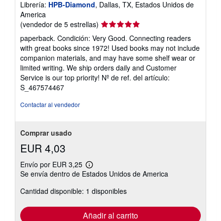
Librería:
HPB-Diamond
, Dallas, TX, Estados Unidos de
America
Calificación
(vendedor de 5 estrellas)
del
paperback. Condición: Very Good. Connecting readers
vendedor:
with great books since 1972! Used books may not include
5
companion materials, and may have some shelf wear or
de
limited writing. We ship orders daily and Customer
5
Service is our top priority!
Nº de ref. del artículo:
estrellas
S_467574467
Contactar al vendedor
Comprar usado
EUR 4,03
Envío por EUR 3,25
Más
Se envía dentro de Estados Unidos de America
información
sobre
Cantidad disponible: 1 disponibles
las
tarifas
de
envío
Añadir al carrito