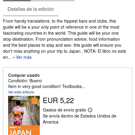
Detalles de la edición
Sinopsis
From handy translations, to the hippest bars and clubs, this
guide will be a your only point of reference in one of the most
fascinating countries in the world. This guide will be your one
stop destination. From pronunciation advice, food information
and the best places to stay and see- this guide will ensure you
don't miss anything on your trip to Japan.. NOTA: El libro no está
en...
Ver más
Comprar usado
Condición: Bueno
Item in very good condition! Textbooks...
Ver este artículo
EUR 5,22
Gastos de envío gratis
M
Se envía dentro de Estados Unidos de
á
s
America
i
n
f