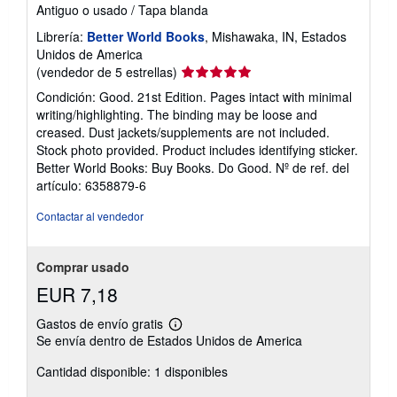
Antiguo o usado
/
Tapa blanda
Librería:
Better World Books
, Mishawaka, IN, Estados
Unidos de America
Calificación
(vendedor de 5 estrellas)
del
Condición: Good. 21st Edition. Pages intact with minimal
vendedor:
writing/highlighting. The binding may be loose and
5
creased. Dust jackets/supplements are not included.
de
Stock photo provided. Product includes identifying sticker.
5
Better World Books: Buy Books. Do Good.
Nº de ref. del
estrellas
artículo: 6358879-6
Contactar al vendedor
Comprar usado
EUR 7,18
Gastos de envío gratis
Más
Se envía dentro de Estados Unidos de America
información
sobre
Cantidad disponible: 1 disponibles
las
tarifas
de