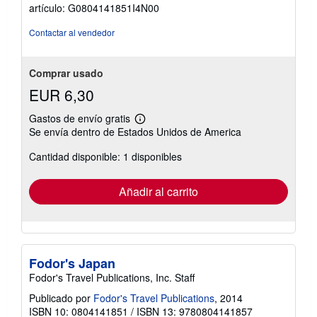
de
artículo: G0804141851I4N00
5
estrellas
Contactar al vendedor
Comprar usado
EUR 6,30
Gastos de envío gratis
Más
Se envía dentro de Estados Unidos de America
información
sobre
Cantidad disponible: 1 disponibles
las
tarifas
de
envío
Añadir al carrito
Fodor's Japan
Fodor's Travel Publications, Inc. Staff
Publicado por
Fodor's Travel Publications
, 2014
ISBN 10: 0804141851
/
ISBN 13: 9780804141857