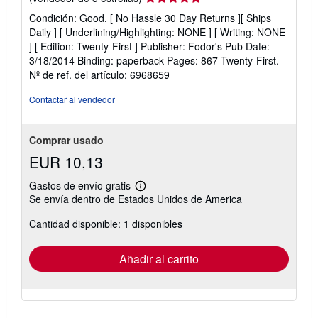
del
Condición: Good. [ No Hassle 30 Day Returns ][ Ships
vendedor:
Daily ] [ Underlining/Highlighting: NONE ] [ Writing: NONE
5
] [ Edition: Twenty-First ] Publisher: Fodor's Pub Date:
de
3/18/2014 Binding: paperback Pages: 867 Twenty-First.
5
Nº de ref. del artículo: 6968659
estrellas
Contactar al vendedor
Comprar usado
EUR 10,13
Gastos de envío gratis
Más
Se envía dentro de Estados Unidos de America
información
sobre
Cantidad disponible: 1 disponibles
las
tarifas
de
envío
Añadir al carrito