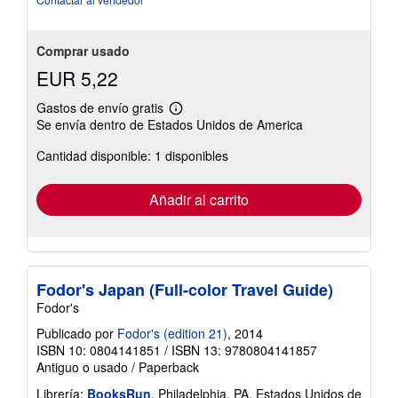
estrellas
Comprar usado
EUR 5,22
Gastos de envío gratis
Más
Se envía dentro de Estados Unidos de America
información
sobre
Cantidad disponible: 1 disponibles
las
tarifas
de
envío
Añadir al carrito
Fodor's Japan (Full-color Travel Guide)
Fodor's
Publicado por
Fodor's (edition 21)
, 2014
ISBN 10: 0804141851
/
ISBN 13: 9780804141857
Antiguo o usado
/
Paperback
Librería:
BooksRun
, Philadelphia, PA, Estados Unidos de