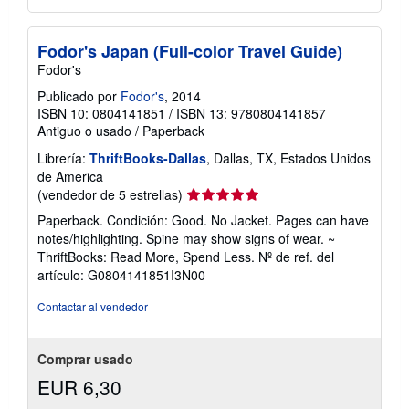
Fodor's Japan (Full-color Travel Guide)
Fodor's
Publicado por
Fodor's
, 2014
ISBN 10: 0804141851
/
ISBN 13: 9780804141857
Antiguo o usado
/
Paperback
Librería:
ThriftBooks-Dallas
, Dallas, TX, Estados Unidos
de America
Calificación
(vendedor de 5 estrellas)
del
Paperback. Condición: Good. No Jacket. Pages can have
vendedor:
notes/highlighting. Spine may show signs of wear. ~
5
ThriftBooks: Read More, Spend Less.
Nº de ref. del
de
artículo: G0804141851I3N00
5
estrellas
Contactar al vendedor
Comprar usado
EUR 6,30