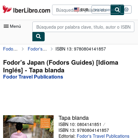
Pasar al contenido principal
IberLibro.com
EUR
Iniciar sesión
Preferencias
de
compra
Menú
del
sitio.
Fodor Travel Publications
Fodor's Japan (Fodors Guides) [Idioma Inglés]
ISBN 13: 9780804141857
Mi cuenta
Consultar mis pedidos
Fodor's Japan (Fodors Guides) [Idioma
Inglés] - Tapa blanda
Búsqueda avanzada
Fodor Travel Publications
Colecciones
Libros antiguos
Arte y coleccionismo
Vendedores
Tapa blanda
ISBN 10: 0804141851
Comenzar a vender
ISBN 13: 9780804141857
Ayuda
Editorial:
Fodor's Travel Publications