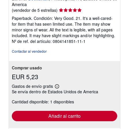
America
Calificación
(vendedor de 5 estrellas)
del
Paperback. Condición: Very Good. 21. It's a well-cared-
vendedor:
for item that has seen limited use. The item may show
5
minor signs of wear. All the text is legible, with all pages
de
included. It may have slight markings and/or highlighting.
5
Nº de ref. del artículo: 0804141851-11-1
estrellas
Contactar al vendedor
Comprar usado
EUR 5,23
Gastos de envío gratis
Más
Se envía dentro de Estados Unidos de America
información
sobre
Cantidad disponible: 1 disponibles
las
tarifas
de
envío
Añadir al carrito