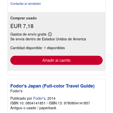
Contactar al vendedor
Comprar usado
EUR 7,18
Gastos de envío gratis
Más
Se envía dentro de Estados Unidos de America
información
sobre
Cantidad disponible: 1 disponibles
las
tarifas
de
envío
Añadir al carrito
Fodor's Japan (Full-color Travel Guide)
Fodor's
Publicado por
Fodor's
, 2014
ISBN 10: 0804141851
/
ISBN 13: 9780804141857
Antiguo o usado
/
paperback