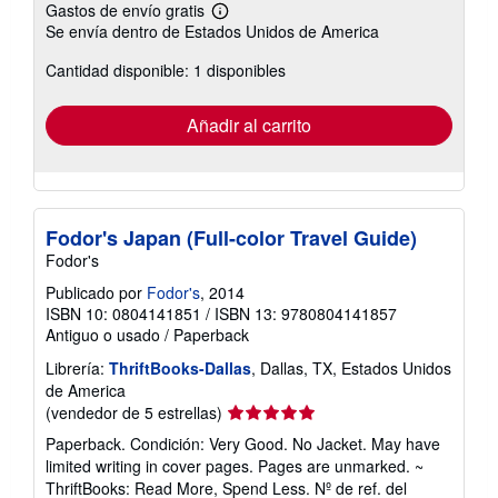
Gastos de envío gratis
Más
Se envía dentro de Estados Unidos de America
información
sobre
Cantidad disponible: 1 disponibles
las
tarifas
de
envío
Añadir al carrito
Fodor's Japan (Full-color Travel Guide)
Fodor's
Publicado por
Fodor's
, 2014
ISBN 10: 0804141851
/
ISBN 13: 9780804141857
Antiguo o usado
/
Paperback
Librería:
ThriftBooks-Dallas
, Dallas, TX, Estados Unidos
de America
Calificación
(vendedor de 5 estrellas)
del
Paperback. Condición: Very Good. No Jacket. May have
vendedor:
limited writing in cover pages. Pages are unmarked. ~
5
ThriftBooks: Read More, Spend Less.
Nº de ref. del