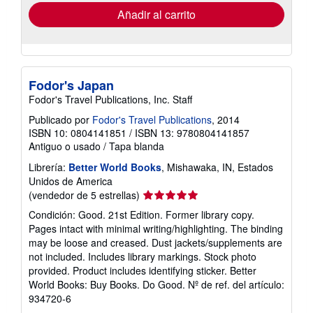
envío
Añadir al carrito
Fodor's Japan
Fodor's Travel Publications, Inc. Staff
Publicado por
Fodor's Travel Publications
, 2014
ISBN 10: 0804141851
/
ISBN 13: 9780804141857
Antiguo o usado
/
Tapa blanda
Librería:
Better World Books
, Mishawaka, IN, Estados
Unidos de America
Calificación
(vendedor de 5 estrellas)
del
Condición: Good. 21st Edition. Former library copy.
vendedor:
Pages intact with minimal writing/highlighting. The binding
5
may be loose and creased. Dust jackets/supplements are
de
not included. Includes library markings. Stock photo
5
provided. Product includes identifying sticker. Better
estrellas
World Books: Buy Books. Do Good.
Nº de ref. del artículo:
934720-6