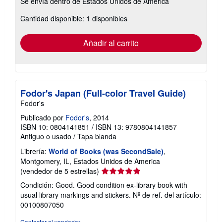
Se envía dentro de Estados Unidos de America
información
sobre
Cantidad disponible: 1 disponibles
las
tarifas
de
envío
Añadir al carrito
Fodor's Japan (Full-color Travel Guide)
Fodor's
Publicado por
Fodor's
, 2014
ISBN 10: 0804141851
/
ISBN 13: 9780804141857
Antiguo o usado
/
Tapa blanda
Librería:
World of Books (was SecondSale)
,
Montgomery, IL, Estados Unidos de America
Calificación
(vendedor de 5 estrellas)
del
Condición: Good. Good condition ex-library book with
vendedor:
usual library markings and stickers.
Nº de ref. del artículo:
5
00100807050
de
5
Contactar al vendedor