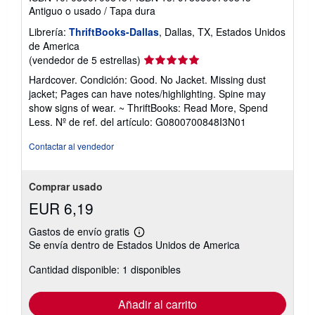
Antiguo o usado
/
Tapa dura
Librería:
ThriftBooks-Dallas
, Dallas, TX, Estados Unidos
de America
Calificación
(vendedor de 5 estrellas)
del
Hardcover. Condición: Good. No Jacket. Missing dust
vendedor:
jacket; Pages can have notes/highlighting. Spine may
5
show signs of wear. ~ ThriftBooks: Read More, Spend
de
Less.
Nº de ref. del artículo: G0800700848I3N01
5
estrellas
Contactar al vendedor
Comprar usado
EUR 6,19
Gastos de envío gratis
Más
Se envía dentro de Estados Unidos de America
información
sobre
Cantidad disponible: 1 disponibles
las
tarifas
de
envío
Añadir al carrito