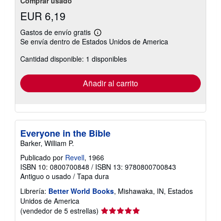
Comprar usado
EUR 6,19
Gastos de envío gratis
Más
Se envía dentro de Estados Unidos de America
información
sobre
Cantidad disponible: 1 disponibles
las
tarifas
de
envío
Añadir al carrito
Everyone in the Bible
Barker, William P.
Publicado por
Revell
, 1966
ISBN 10: 0800700848
/
ISBN 13: 9780800700843
Antiguo o usado
/
Tapa dura
Librería:
Better World Books
, Mishawaka, IN, Estados
Unidos de America
Calificación
(vendedor de 5 estrellas)
del