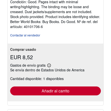
Condición: Good. Pages intact with minimal
vendedor:
writing/highlighting. The binding may be loose and
5
creased. Dust jackets/supplements are not included.
de
Stock photo provided. Product includes identifying sticker.
5
Better World Books: Buy Books. Do Good.
Nº de ref. del
estrellas
artículo: 40101706-6
Contactar al vendedor
Comprar usado
EUR 8,52
Gastos de envío gratis
Más
Se envía dentro de Estados Unidos de America
información
sobre
Cantidad disponible: 1 disponibles
las
tarifas
de
envío
Añadir al carrito