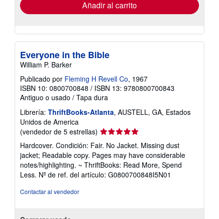
envío
Añadir al carrito
Everyone in the Bible
William P. Barker
Publicado por
Fleming H Revell Co
, 1967
ISBN 10: 0800700848
/
ISBN 13: 9780800700843
Antiguo o usado
/
Tapa dura
Librería:
ThriftBooks-Atlanta
, AUSTELL, GA, Estados
Unidos de America
Calificación
(vendedor de 5 estrellas)
del
Hardcover. Condición: Fair. No Jacket. Missing dust
vendedor:
jacket; Readable copy. Pages may have considerable
5
notes/highlighting. ~ ThriftBooks: Read More, Spend
de
Less.
Nº de ref. del artículo: G0800700848I5N01
5
estrellas
Contactar al vendedor