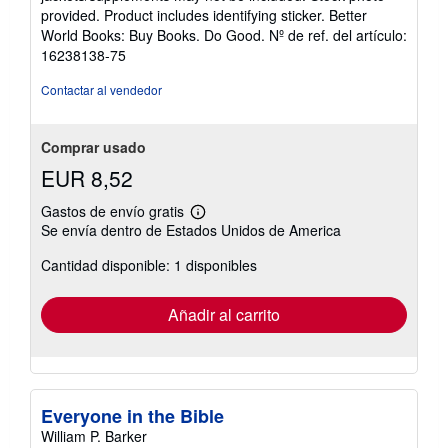
de
provided. Product includes identifying sticker. Better
5
World Books: Buy Books. Do Good.
Nº de ref. del artículo:
estrellas
16238138-75
Contactar al vendedor
Comprar usado
EUR 8,52
Gastos de envío gratis
Más
Se envía dentro de Estados Unidos de America
información
sobre
Cantidad disponible: 1 disponibles
las
tarifas
de
envío
Añadir al carrito
Everyone in the Bible
William P. Barker