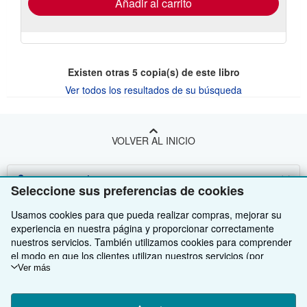
Añadir al carrito
Existen otras
5
copia(s) de este libro
Ver todos los resultados de su búsqueda
VOLVER AL INICIO
Compre con nosotros
Seleccione sus preferencias de cookies
Venda con nosotros
Búsqueda avanzada
Usamos cookies para que pueda realizar compras, mejorar su
experiencia en nuestra página y proporcionar correctamente
Sobre nosotros
Colecciones
Comenzar a vender
nuestros servicios. También utilizamos cookies para comprender
el modo en que los clientes utilizan nuestros servicios (por
Obtener Ayuda
Mi cuenta
Únase a nuestro programa de afiliados
Sobre IberLibro
ejemplo, midiendo las visitas al sitio) y así poder realizar mejoras.
Ver más
Otras compañías de AbeBooks
Si está de acuerdo, también utilizaremos cookies de terceros
Mis pedidos
Recomiende un vendedor
Medios
Preguntas frecuentes y guías
para mostrar contenido relevante en los anuncios y medir el