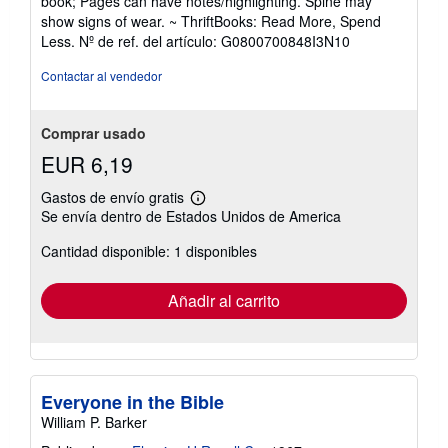
book; Pages can have notes/highlighting. Spine may
5
show signs of wear. ~ ThriftBooks: Read More, Spend
de
Less.
Nº de ref. del artículo: G0800700848I3N10
5
estrellas
Contactar al vendedor
Comprar usado
EUR 6,19
Gastos de envío gratis
Más
Se envía dentro de Estados Unidos de America
información
sobre
Cantidad disponible: 1 disponibles
las
tarifas
de
envío
Añadir al carrito
Everyone in the Bible
William P. Barker