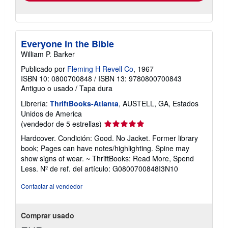
Everyone in the Bible
William P. Barker
Publicado por
Fleming H Revell Co
, 1967
ISBN 10: 0800700848
/
ISBN 13: 9780800700843
Antiguo o usado
/
Tapa dura
Librería:
ThriftBooks-Atlanta
, AUSTELL, GA, Estados
Unidos de America
Calificación
(vendedor de 5 estrellas)
del
Hardcover. Condición: Good. No Jacket. Former library
vendedor:
book; Pages can have notes/highlighting. Spine may
5
show signs of wear. ~ ThriftBooks: Read More, Spend
de
Less.
Nº de ref. del artículo: G0800700848I3N10
5
estrellas
Contactar al vendedor
Comprar usado