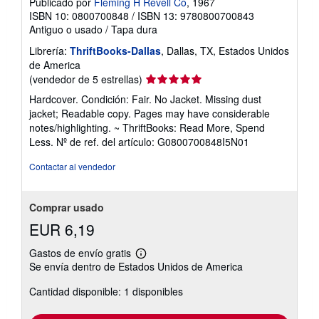
Publicado por
Fleming H Revell Co
, 1967
ISBN 10: 0800700848
/
ISBN 13: 9780800700843
Antiguo o usado
/
Tapa dura
Librería:
ThriftBooks-Dallas
, Dallas, TX, Estados Unidos
de America
Calificación
(vendedor de 5 estrellas)
del
Hardcover. Condición: Fair. No Jacket. Missing dust
vendedor:
jacket; Readable copy. Pages may have considerable
5
notes/highlighting. ~ ThriftBooks: Read More, Spend
de
Less.
Nº de ref. del artículo: G0800700848I5N01
5
estrellas
Contactar al vendedor
Comprar usado
EUR 6,19
Gastos de envío gratis
Más
Se envía dentro de Estados Unidos de America
información
sobre
Cantidad disponible: 1 disponibles
las
tarifas
de