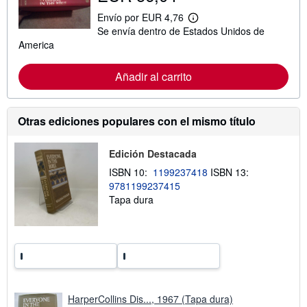
s
Envío por EUR 4,76
o
M
Se envía dentro de Estados Unidos de
b
á
r
s
America
e
i
l
n
a
f
Añadir al carrito
s
o
t
r
a
m
r
a
Otras ediciones populares con el mismo título
i
c
f
i
a
ó
Edición Destacada
s
n
d
s
ISBN 10:
1199237418
ISBN 13:
e
o
e
9781199237415
b
n
r
Tapa dura
v
e
í
l
o
a
s
t
a
r
i
f
HarperCollins Dis..., 1967 (Tapa dura)
a