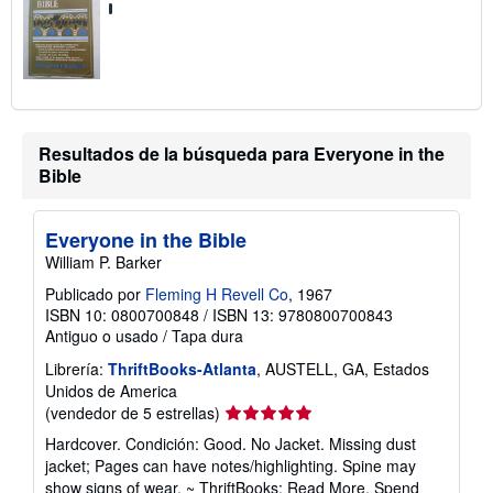
s
d
e
e
n
v
í
o
Resultados de la búsqueda para Everyone in the
Bible
Everyone in the Bible
William P. Barker
Publicado por
Fleming H Revell Co
, 1967
ISBN 10: 0800700848
/
ISBN 13: 9780800700843
Antiguo o usado
/
Tapa dura
Librería:
ThriftBooks-Atlanta
, AUSTELL, GA, Estados
Unidos de America
Calificación
(vendedor de 5 estrellas)
del
Hardcover. Condición: Good. No Jacket. Missing dust
vendedor:
jacket; Pages can have notes/highlighting. Spine may
5
show signs of wear. ~ ThriftBooks: Read More, Spend