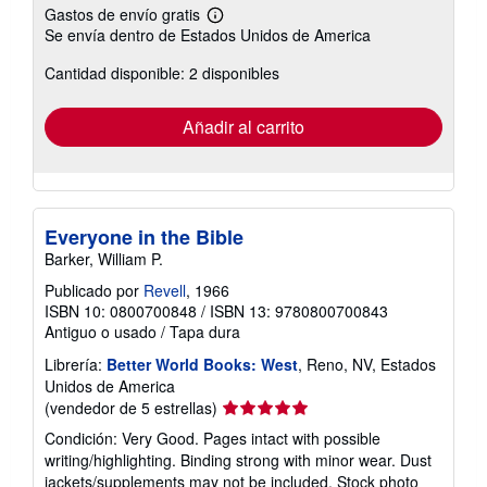
Gastos de envío gratis
Más
Se envía dentro de Estados Unidos de America
información
sobre
Cantidad disponible: 2 disponibles
las
tarifas
de
envío
Añadir al carrito
Everyone in the Bible
Barker, William P.
Publicado por
Revell
, 1966
ISBN 10: 0800700848
/
ISBN 13: 9780800700843
Antiguo o usado
/
Tapa dura
Librería:
Better World Books: West
, Reno, NV, Estados
Unidos de America
Calificación
(vendedor de 5 estrellas)
del
Condición: Very Good. Pages intact with possible
vendedor:
writing/highlighting. Binding strong with minor wear. Dust
5
jackets/supplements may not be included. Stock photo