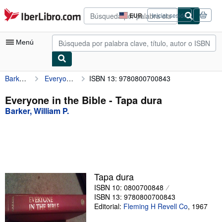
Pasar al contenido principal
IberLibro.com
EUR
Iniciar sesión
Preferencias
de
compra
Menú
del
sitio.
Barker, William P.
Everyone in the Bible
ISBN 13: 9780800700843
Mi cuenta
Consultar mis pedidos
Everyone in the Bible - Tapa dura
Barker, William P.
Búsqueda avanzada
Colecciones
Libros antiguos
Arte y coleccionismo
Tapa dura
Vendedores
ISBN 10: 0800700848
ISBN 13: 9780800700843
Comenzar a vender
Editorial:
Fleming H Revell Co
,
1967
Ayuda