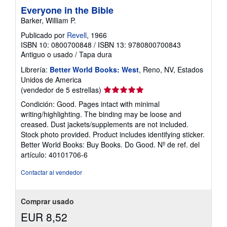
Everyone in the Bible
Barker, William P.
Publicado por
Revell
, 1966
ISBN 10: 0800700848
/
ISBN 13: 9780800700843
Antiguo o usado
/
Tapa dura
Librería:
Better World Books: West
, Reno, NV, Estados
Unidos de America
Calificación
(vendedor de 5 estrellas)
del
Condición: Good. Pages intact with minimal
vendedor:
writing/highlighting. The binding may be loose and
5
creased. Dust jackets/supplements are not included.
de
Stock photo provided. Product includes identifying sticker.
5
Better World Books: Buy Books. Do Good.
Nº de ref. del
estrellas
artículo: 40101706-6
Contactar al vendedor
Comprar usado
EUR 8,52