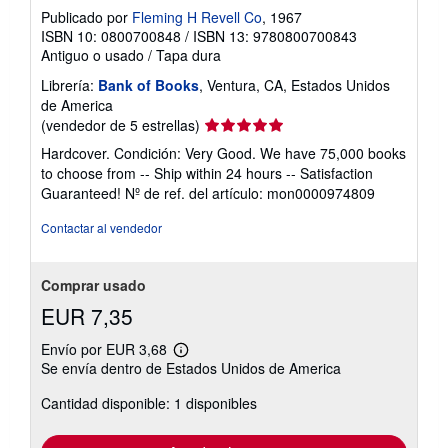
Publicado por
Fleming H Revell Co
, 1967
ISBN 10: 0800700848
/
ISBN 13: 9780800700843
Antiguo o usado
/
Tapa dura
Librería:
Bank of Books
, Ventura, CA, Estados Unidos
de America
Calificación
(vendedor de 5 estrellas)
del
Hardcover. Condición: Very Good. We have 75,000 books
vendedor:
to choose from -- Ship within 24 hours -- Satisfaction
5
Guaranteed!
Nº de ref. del artículo: mon0000974809
de
5
Contactar al vendedor
estrellas
Comprar usado
EUR 7,35
Envío por EUR 3,68
Más
Se envía dentro de Estados Unidos de America
información
sobre
Cantidad disponible: 1 disponibles
las
tarifas
de
envío