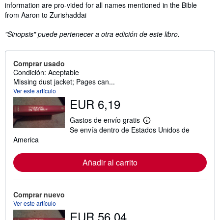
information are pro-vided for all names mentioned in the Bible
from Aaron to Zurishaddai
"Sinopsis" puede pertenecer a otra edición de este libro.
Comprar usado
Condición: Aceptable
Missing dust jacket; Pages can...
Ver este artículo
EUR 6,19
Gastos de envío gratis
M
Se envía dentro de Estados Unidos de
á
s
America
i
n
f
Añadir al carrito
o
r
m
a
Comprar nuevo
c
Ver este artículo
i
EUR 56,04
ó
n