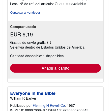
de
Less.
Nº de ref. del artículo: G0800700848I3N01
5
estrellas
Contactar al vendedor
Comprar usado
EUR 6,19
Gastos de envío gratis
Más
Se envía dentro de Estados Unidos de America
información
sobre
Cantidad disponible: 1 disponibles
las
tarifas
de
envío
Añadir al carrito
Everyone in the Bible
William P. Barker
Publicado por
Fleming H Revell Co
, 1967
ISBN 10: 0800700848
/
ISBN 13: 9780800700843