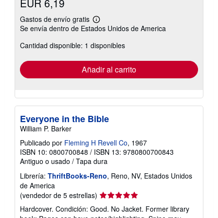
EUR 6,19
Gastos de envío gratis
Más
Se envía dentro de Estados Unidos de America
información
sobre
Cantidad disponible: 1 disponibles
las
tarifas
de
envío
Añadir al carrito
Everyone in the Bible
William P. Barker
Publicado por
Fleming H Revell Co
, 1967
ISBN 10: 0800700848
/
ISBN 13: 9780800700843
Antiguo o usado
/
Tapa dura
Librería:
ThriftBooks-Reno
, Reno, NV, Estados Unidos
de America
Calificación
(vendedor de 5 estrellas)
del
Hardcover. Condición: Good. No Jacket. Former library
vendedor: