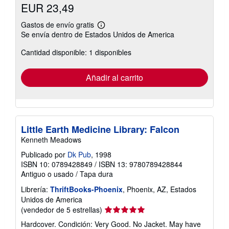
EUR 23,49
Gastos de envío gratis
Más
Se envía dentro de Estados Unidos de America
información
sobre
Cantidad disponible: 1 disponibles
las
tarifas
de
envío
Añadir al carrito
Little Earth Medicine Library: Falcon
Kenneth Meadows
Publicado por
Dk Pub
, 1998
ISBN 10: 0789428849
/
ISBN 13: 9780789428844
Antiguo o usado
/
Tapa dura
Librería:
ThriftBooks-Phoenix
, Phoenix, AZ, Estados
Unidos de America
Calificación
(vendedor de 5 estrellas)
del
Hardcover. Condición: Very Good. No Jacket. May have