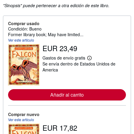
"Sinopsis" puede pertenecer a otra edición de este libro.
Comprar usado
Condición: Bueno
Former library book; May have limited...
Ver este artículo
EUR 23,49
Gastos de envío gratis
M
Se envía dentro de Estados Unidos de
á
s
America
i
n
f
o
r
Añadir al carrito
m
a
c
i
Comprar nuevo
ó
n
Ver este artículo
s
EUR 17,82
o
b