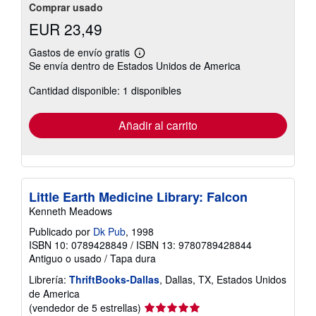
Comprar usado
EUR 23,49
Gastos de envío gratis
Más
Se envía dentro de Estados Unidos de America
información
sobre
Cantidad disponible: 1 disponibles
las
tarifas
de
envío
Añadir al carrito
Little Earth Medicine Library: Falcon
Kenneth Meadows
Publicado por
Dk Pub
, 1998
ISBN 10: 0789428849
/
ISBN 13: 9780789428844
Antiguo o usado
/
Tapa dura
Librería:
ThriftBooks-Dallas
, Dallas, TX, Estados Unidos
de America
Calificación
(vendedor de 5 estrellas)