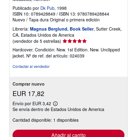
d
e
Publicado por
Dk Pub
, 1998
e
ISBN 10: 0789428849
/
ISBN 13: 9780789428844
n
Nuevo
/
Tapa dura
Original o primera edición
v
í
Librería:
Magnus Berglund, Book Seller
, Sutter Creek,
o
CA, Estados Unidos de America
Calificación
(vendedor de 5 estrellas)
del
Hardcover. Condición: New. 1st Edition. New. Unclipped
vendedor:
jacket.
Nº de ref. del artículo: 024039
5
de
Contactar al vendedor
5
estrellas
Comprar nuevo
EUR 17,82
Envío por EUR 3,42
Más
Se envía dentro de Estados Unidos de America
información
sobre
Cantidad disponible: 1 disponibles
las
tarifas
de
envío
Añadir al carrito