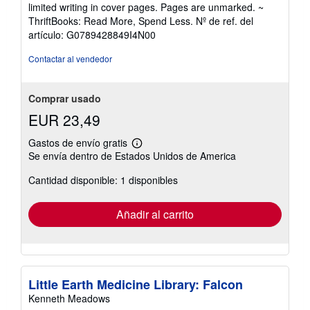
vendedor:
limited writing in cover pages. Pages are unmarked. ~
5
ThriftBooks: Read More, Spend Less.
Nº de ref. del
de
artículo: G0789428849I4N00
5
estrellas
Contactar al vendedor
Comprar usado
EUR 23,49
Gastos de envío gratis
Más
Se envía dentro de Estados Unidos de America
información
sobre
Cantidad disponible: 1 disponibles
las
tarifas
de
envío
Añadir al carrito
Little Earth Medicine Library: Falcon
Kenneth Meadows