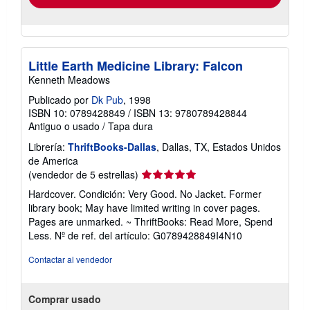
Little Earth Medicine Library: Falcon
Kenneth Meadows
Publicado por
Dk Pub
, 1998
ISBN 10: 0789428849
/
ISBN 13: 9780789428844
Antiguo o usado
/
Tapa dura
Librería:
ThriftBooks-Dallas
, Dallas, TX, Estados Unidos
de America
Calificación
(vendedor de 5 estrellas)
del
Hardcover. Condición: Very Good. No Jacket. Former
vendedor:
library book; May have limited writing in cover pages.
5
Pages are unmarked. ~ ThriftBooks: Read More, Spend
de
Less.
Nº de ref. del artículo: G0789428849I4N10
5
estrellas
Contactar al vendedor
Comprar usado