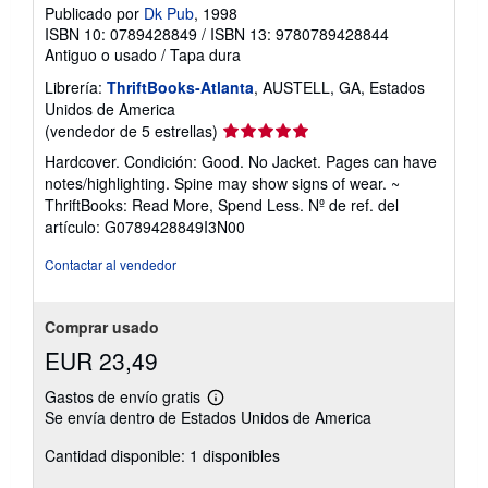
Publicado por
Dk Pub
, 1998
ISBN 10: 0789428849
/
ISBN 13: 9780789428844
Antiguo o usado
/
Tapa dura
Librería:
ThriftBooks-Atlanta
, AUSTELL, GA, Estados
Unidos de America
Calificación
(vendedor de 5 estrellas)
del
Hardcover. Condición: Good. No Jacket. Pages can have
vendedor:
notes/highlighting. Spine may show signs of wear. ~
5
ThriftBooks: Read More, Spend Less.
Nº de ref. del
de
artículo: G0789428849I3N00
5
estrellas
Contactar al vendedor
Comprar usado
EUR 23,49
Gastos de envío gratis
Más
Se envía dentro de Estados Unidos de America
información
sobre
Cantidad disponible: 1 disponibles
las
tarifas
de