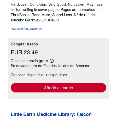
del
Hardcover. Condición: Very Good. No Jacket. May have
vendedor:
limited writing in cover pages. Pages are unmarked. ~
5
ThriftBooks: Read More, Spend Less.
Nº de ref. del
de
artículo: G0789428849I4N00
5
estrellas
Contactar al vendedor
Comprar usado
EUR 23,49
Gastos de envío gratis
Más
Se envía dentro de Estados Unidos de America
información
sobre
Cantidad disponible: 1 disponibles
las
tarifas
de
envío
Añadir al carrito
Little Earth Medicine Library: Falcon