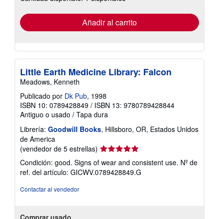
tarifas
de
envío
Añadir al carrito
Little Earth Medicine Library: Falcon
Meadows, Kenneth
Publicado por
Dk Pub
, 1998
ISBN 10: 0789428849
/
ISBN 13: 9780789428844
Antiguo o usado
/
Tapa dura
Librería:
Goodwill Books
, Hillsboro, OR, Estados Unidos
de America
Calificación
(vendedor de 5 estrellas)
del
Condición: good. Signs of wear and consistent use.
Nº de
vendedor:
ref. del artículo: GICWV.0789428849.G
5
de
Contactar al vendedor
5
estrellas
Comprar usado