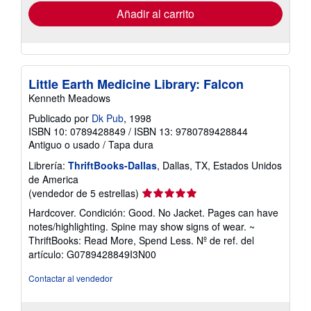
envío
Añadir al carrito
Little Earth Medicine Library: Falcon
Kenneth Meadows
Publicado por
Dk Pub
, 1998
ISBN 10: 0789428849
/
ISBN 13: 9780789428844
Antiguo o usado
/
Tapa dura
Librería:
ThriftBooks-Dallas
, Dallas, TX, Estados Unidos
de America
Calificación
(vendedor de 5 estrellas)
del
Hardcover. Condición: Good. No Jacket. Pages can have
vendedor:
notes/highlighting. Spine may show signs of wear. ~
5
ThriftBooks: Read More, Spend Less.
Nº de ref. del
de
artículo: G0789428849I3N00
5
estrellas
Contactar al vendedor