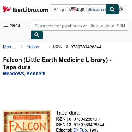
Pasar al contenido principal
IberLibro.com
EUR
Iniciar sesión
Preferencias
de
compra
Menú
del
sitio.
Meadows, Kenneth
Falcon (Little Earth Medicine Library)
ISBN 13: 9780789428844
Mi cuenta
Consultar mis pedidos
Falcon (Little Earth Medicine Library) -
Tapa dura
Búsqueda avanzada
Meadows, Kenneth
Colecciones
Libros antiguos
Arte y coleccionismo
Vendedores
Tapa dura
ISBN 10: 0789428849
Comenzar a vender
ISBN 13: 9780789428844
Ayuda
Editorial:
Dk Pub
,
1998