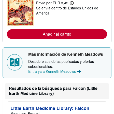
r
Envío por EUR 3,42
M
e
Se envía dentro de Estados Unidos de
á
l
s
America
a
i
s
n
t
f
a
o
r
r
i
Añadir al carrito
m
f
a
a
c
s
i
d
ó
e
Más información de Kenneth Meadows
n
e
s
n
Descubre sus obras publicadas y ofertas
o
v
b
coleccionables.
í
r
o
Entra ya a Kenneth Meadows
e
l
a
s
Resultados de la búsqueda para Falcon (Little
t
a
Earth Medicine Library)
r
i
f
Little Earth Medicine Library: Falcon
a
s
Meadows, Kenneth