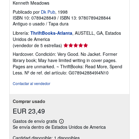
Kenneth Meadows
Publicado por
Dk Pub
, 1998
ISBN 10: 0789428849
/
ISBN 13: 9780789428844
Antiguo o usado
/
Tapa dura
Librería:
ThriftBooks-Atlanta
, AUSTELL, GA, Estados
Unidos de America
Calificación
(vendedor de 5 estrellas)
del
Hardcover. Condición: Very Good. No Jacket. Former
vendedor:
library book; May have limited writing in cover pages.
5
Pages are unmarked. ~ ThriftBooks: Read More, Spend
de
Less.
Nº de ref. del artículo: G0789428849I4N10
5
estrellas
Contactar al vendedor
Comprar usado
EUR 23,49
Gastos de envío gratis
Más
Se envía dentro de Estados Unidos de America
información
sobre
Cantidad disponible: 1 disponibles
las