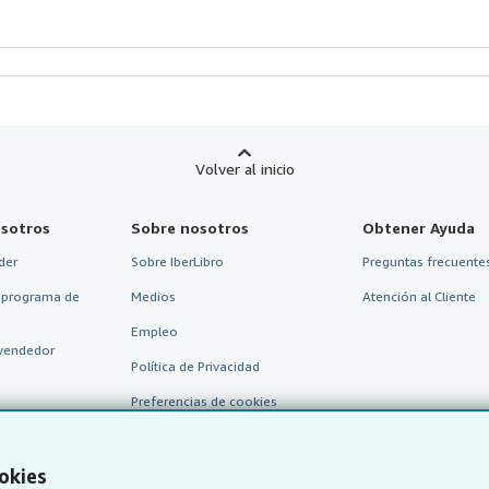
Volver al inicio
sotros
Sobre nosotros
Obtener Ayuda
der
Sobre IberLibro
Preguntas frecuentes
 programa de
Medios
Atención al Cliente
Empleo
vendedor
Política de Privacidad
Preferencias de cookies
Aviso de cookies
Accesibilidad
okies