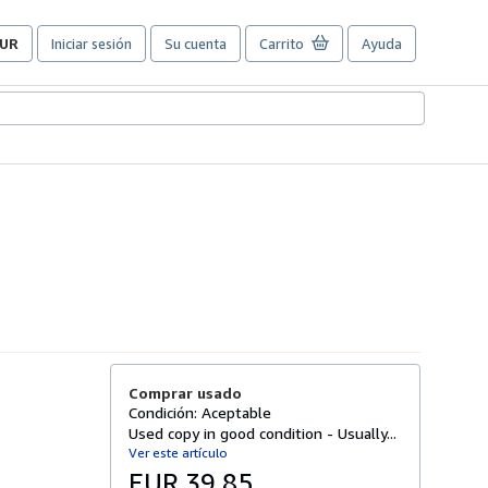
UR
Iniciar sesión
Su cuenta
Carrito
Ayuda
referencias
e
ompra
el
itio.
Comprar usado
Condición: Aceptable
Used copy in good condition - Usually...
Ver este artículo
EUR 39,85