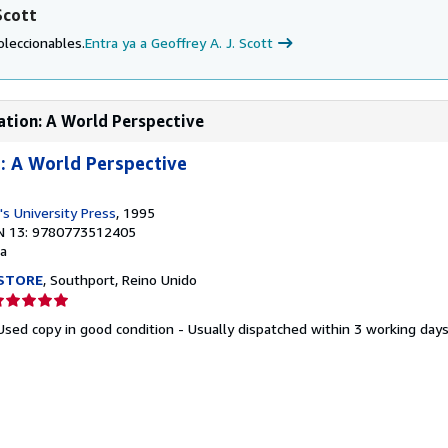
Scott
oleccionables.
Entra ya a Geoffrey A. J. Scott
ation: A World Perspective
: A World Perspective
s University Press
, 1995
N 13: 9780773512405
a
STORE
, Southport, Reino Unido
lificación
el
Used copy in good condition - Usually dispatched within 3 working day
endedor:
e
strellas