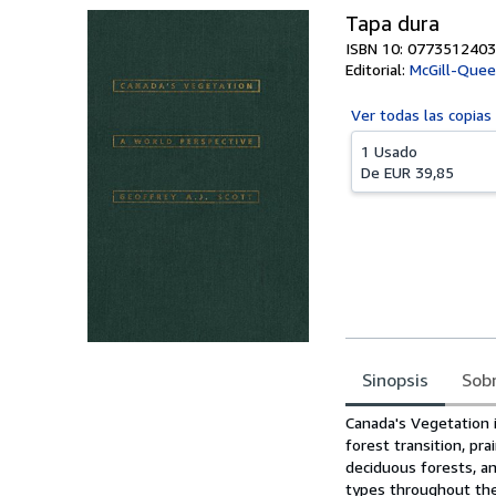
Tapa dura
ISBN 10: 0773512403
Editorial:
McGill-Quee
Ver todas las
copias
1 Usado
De
EUR 39,85
Sinopsis
Sobr
Sinopsis
Canada's Vegetation 
forest transition, pr
deciduous forests, a
types throughout the