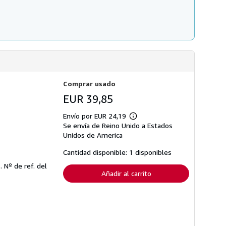
Comprar usado
EUR 39,85
Envío por EUR 24,19
Más
Se envía de Reino Unido a Estados
información
sobre
Unidos de America
las
tarifas
Cantidad disponible: 1 disponibles
de
envío
s.
Nº de ref. del
Añadir al carrito