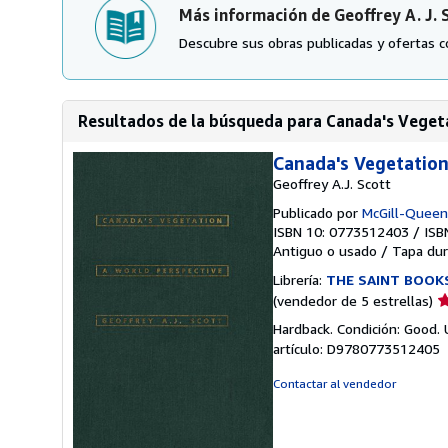
Más información de Geoffrey A. J. 
Descubre sus obras publicadas y ofertas c
Resultados de la búsqueda para Canada's Veget
Canada's Vegetation
Geoffrey A.J. Scott
Publicado por
McGill-Queen'
ISBN 10: 0773512403
/
ISB
Antiguo o usado
/
Tapa dur
Librería:
THE SAINT BOOK
Ca
(vendedor de 5 estrellas)
d
Hardback. Condición: Good. 
v
artículo: D9780773512405
5
d
Contactar al vendedor
5
e