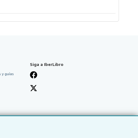
Siga a IberLibro
 y guías