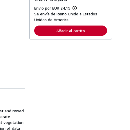
Envío por EUR 24,19
M
Se envía de Reino Unido a Estados
á
s
Unidos de America
i
n
Añadir al carrito
f
o
r
m
a
c
i
ó
n
s
o
b
r
e
l
a
s
t
a
est and mixed
r
perate
i
nt vegetation
f
a
ion of data