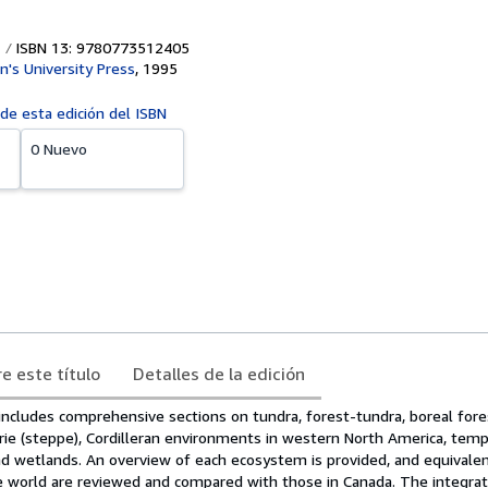
ISBN 13: 9780773512405
n's University Press
,
1995
 de esta edición del ISBN
0 Nuevo
e este título
Detalles de la edición
includes comprehensive sections on tundra, forest-tundra, boreal for
airie (steppe), Cordilleran environments in western North America, tem
nd wetlands. An overview of each ecosystem is provided, and equivale
 world are reviewed and compared with those in Canada. The integrat