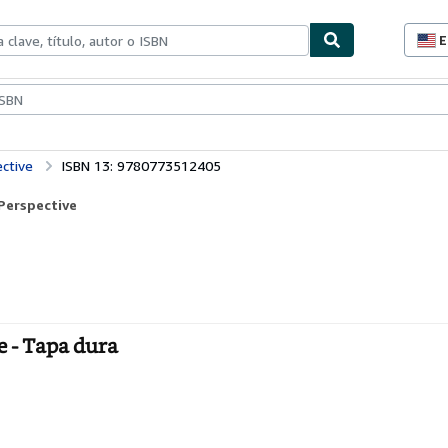
E
P
d
c
ionismo
Vendedores
Comenzar a vender
d
s
ctive
ISBN 13: 9780773512405
Perspective
e - Tapa dura