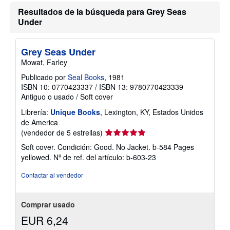
Resultados de la búsqueda para Grey Seas
Under
Grey Seas Under
Mowat, Farley
Publicado por
Seal Books
, 1981
ISBN 10: 0770423337
/
ISBN 13: 9780770423339
Antiguo o usado
/
Soft cover
Librería:
Unique Books
, Lexington, KY, Estados Unidos
de America
Calificación
(vendedor de 5 estrellas)
del
Soft cover. Condición: Good. No Jacket. b-584 Pages
vendedor:
yellowed.
Nº de ref. del artículo: b-603-23
5
de
Contactar al vendedor
5
estrellas
Comprar usado
EUR 6,24