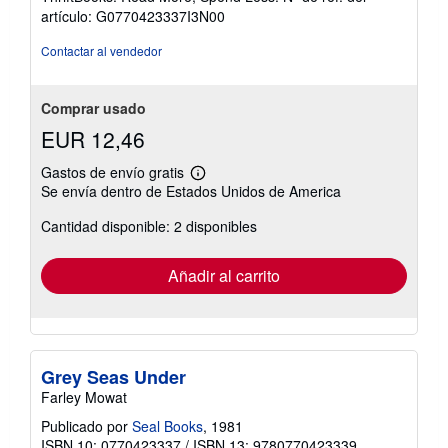
de
artículo: G0770423337I3N00
5
estrellas
Contactar al vendedor
Comprar usado
EUR 12,46
Gastos de envío gratis
Más
Se envía dentro de Estados Unidos de America
información
sobre
Cantidad disponible: 2 disponibles
las
tarifas
de
envío
Añadir al carrito
Grey Seas Under
Farley Mowat
Publicado por
Seal Books
, 1981
ISBN 10: 0770423337
/
ISBN 13: 9780770423339