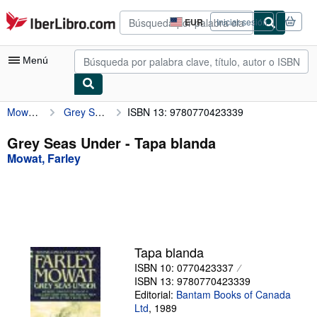
Pasar al contenido principal
IberLibro.com
EUR
Iniciar sesión
Preferencias
de
compra
Menú
del
sitio.
Mowat, Farley
Grey Seas Under
ISBN 13: 9780770423339
Mi cuenta
Consultar mis pedidos
Grey Seas Under - Tapa blanda
Mowat, Farley
Búsqueda avanzada
Colecciones
Libros antiguos
Arte y coleccionismo
Tapa blanda
Vendedores
ISBN 10: 0770423337
ISBN 13: 9780770423339
Comenzar a vender
Editorial:
Bantam Books of Canada
Ltd
,
1989
Ayuda