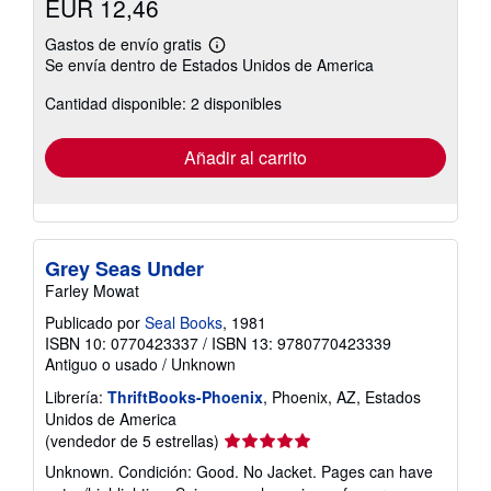
EUR 12,46
Gastos de envío gratis
Más
Se envía dentro de Estados Unidos de America
información
sobre
Cantidad disponible: 2 disponibles
las
tarifas
de
envío
Añadir al carrito
Grey Seas Under
Farley Mowat
Publicado por
Seal Books
, 1981
ISBN 10: 0770423337
/
ISBN 13: 9780770423339
Antiguo o usado
/
Unknown
Librería:
ThriftBooks-Phoenix
, Phoenix, AZ, Estados
Unidos de America
Calificación
(vendedor de 5 estrellas)
del
Unknown. Condición: Good. No Jacket. Pages can have
vendedor: