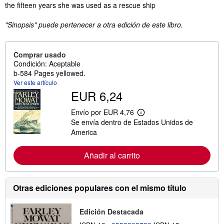
the fifteen years she was used as a rescue ship
"Sinopsis" puede pertenecer a otra edición de este libro.
Comprar usado
Condición: Aceptable
b-584 Pages yellowed.
Ver este artículo
EUR 6,24
Envío por EUR 4,76
M
Se envía dentro de Estados Unidos de
á
s
America
i
n
f
Añadir al carrito
o
r
m
a
Otras ediciones populares con el mismo título
c
i
ó
Edición Destacada
n
s