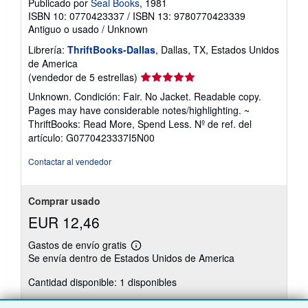
Publicado por
Seal Books
, 1981
ISBN 10: 0770423337
/
ISBN 13: 9780770423339
Antiguo o usado
/
Unknown
Librería:
ThriftBooks-Dallas
, Dallas, TX, Estados Unidos
de America
Calificación
(vendedor de 5 estrellas)
del
Unknown. Condición: Fair. No Jacket. Readable copy.
vendedor:
Pages may have considerable notes/highlighting. ~
5
ThriftBooks: Read More, Spend Less.
Nº de ref. del
de
artículo: G0770423337I5N00
5
estrellas
Contactar al vendedor
Comprar usado
EUR 12,46
Gastos de envío gratis
Más
Se envía dentro de Estados Unidos de America
información
sobre
Cantidad disponible: 1 disponibles
las
tarifas
de