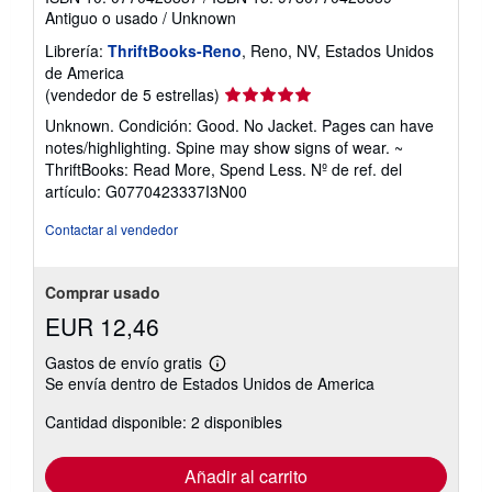
Antiguo o usado
/
Unknown
Librería:
ThriftBooks-Reno
, Reno, NV, Estados Unidos
de America
Calificación
(vendedor de 5 estrellas)
del
Unknown. Condición: Good. No Jacket. Pages can have
vendedor:
notes/highlighting. Spine may show signs of wear. ~
5
ThriftBooks: Read More, Spend Less.
Nº de ref. del
de
artículo: G0770423337I3N00
5
estrellas
Contactar al vendedor
Comprar usado
EUR 12,46
Gastos de envío gratis
Más
Se envía dentro de Estados Unidos de America
información
sobre
Cantidad disponible: 2 disponibles
las
tarifas
de
envío
Añadir al carrito