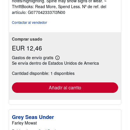
notes/highlighting. Spine may show signs of wear. ~
5
ThriftBooks: Read More, Spend Less.
Nº de ref. del
de
artículo: G0770423337I3N00
5
estrellas
Contactar al vendedor
Comprar usado
EUR 12,46
Gastos de envío gratis
Más
Se envía dentro de Estados Unidos de America
información
sobre
Cantidad disponible: 1 disponibles
las
tarifas
de
envío
Añadir al carrito
Grey Seas Under
Farley Mowat