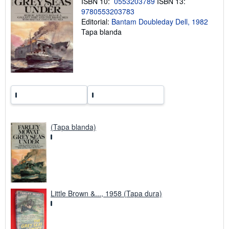
ISBN 10:
0553203789
ISBN 13:
o
9780553203783
b
r
Editorial:
Bantam Doubleday Dell, 1982
e
Tapa blanda
l
a
s
t
a
r
i
f
a
s
d
e
(Tapa blanda)
e
n
v
í
o
Little Brown &..., 1958 (Tapa dura)