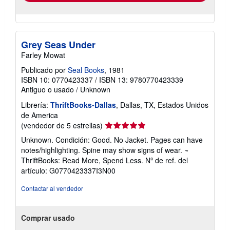
Grey Seas Under
Farley Mowat
Publicado por
Seal Books
, 1981
ISBN 10: 0770423337
/
ISBN 13: 9780770423339
Antiguo o usado
/
Unknown
Librería:
ThriftBooks-Dallas
, Dallas, TX, Estados Unidos
de America
Calificación
(vendedor de 5 estrellas)
del
Unknown. Condición: Good. No Jacket. Pages can have
vendedor:
notes/highlighting. Spine may show signs of wear. ~
5
ThriftBooks: Read More, Spend Less.
Nº de ref. del
de
artículo: G0770423337I3N00
5
estrellas
Contactar al vendedor
Comprar usado