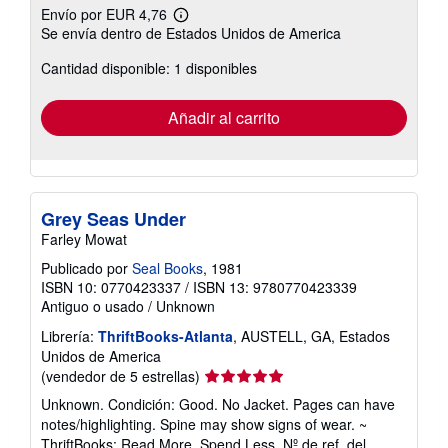
Envío por EUR 4,76
Más
Se envía dentro de Estados Unidos de America
información
sobre
Cantidad disponible: 1 disponibles
las
tarifas
de
envío
Añadir al carrito
Grey Seas Under
Farley Mowat
Publicado por
Seal Books
, 1981
ISBN 10: 0770423337
/
ISBN 13: 9780770423339
Antiguo o usado
/
Unknown
Librería:
ThriftBooks-Atlanta
, AUSTELL, GA, Estados
Unidos de America
Calificación
(vendedor de 5 estrellas)
del
Unknown. Condición: Good. No Jacket. Pages can have
vendedor:
notes/highlighting. Spine may show signs of wear. ~
5
ThriftBooks: Read More, Spend Less.
Nº de ref. del