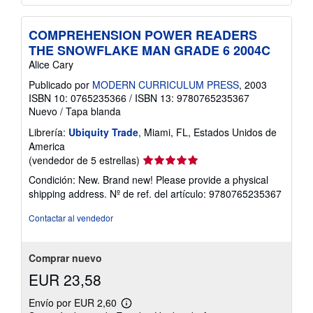
COMPREHENSION POWER READERS
THE SNOWFLAKE MAN GRADE 6 2004C
Alice Cary
Publicado por
MODERN CURRICULUM PRESS
, 2003
ISBN 10: 0765235366
/
ISBN 13: 9780765235367
Nuevo
/
Tapa blanda
Librería:
Ubiquity Trade
, Miami, FL, Estados Unidos de
America
Calificación
(vendedor de 5 estrellas)
del
Condición: New. Brand new! Please provide a physical
vendedor:
shipping address.
Nº de ref. del artículo: 9780765235367
5
de
Contactar al vendedor
5
estrellas
Comprar nuevo
EUR 23,58
Envío por EUR 2,60
Más