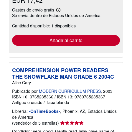
Gastos de envío gratis
Más
Se envía dentro de Estados Unidos de America
información
sobre
Cantidad disponible: 1 disponibles
las
tarifas
de
envío
Añadir al carrito
COMPREHENSION POWER READERS
THE SNOWFLAKE MAN GRADE 6 2004C
Alice Cary
Publicado por
MODERN CURRICULUM PRESS
, 2003
ISBN 10: 0765235366
/
ISBN 13: 9780765235367
Antiguo o usado
/
Tapa blanda
Librería:
-OnTimeBooks-
, Phoenix, AZ, Estados Unidos
de America
Calificación
(vendedor de 5 estrellas)
del
Condición: very_good. Gently read. May have name of