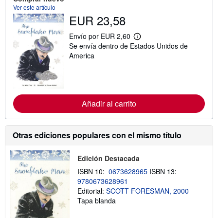
s
Ver este artículo
o
EUR 23,58
b
r
e
Envío por EUR 2,60
M
l
Se envía dentro de Estados Unidos de
á
a
s
America
s
i
t
n
a
f
r
o
i
r
f
m
a
Añadir al carrito
a
s
c
d
i
e
ó
e
Otras ediciones populares con el mismo título
n
n
s
v
o
í
b
Edición Destacada
o
r
ISBN 10:
0673628965
ISBN 13:
e
l
9780673628961
a
Editorial:
SCOTT FORESMAN, 2000
s
Tapa blanda
t
a
r