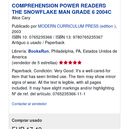
COMPREHENSION POWER READERS
THE SNOWFLAKE MAN GRADE 6 2004C
Alice Cary
Publicado por
MODERN CURRICULUM PRESS (edition )
,
2003
ISBN 10: 0765235366
/
ISBN 13: 9780765235367
Antiguo o usado
/
Paperback
Librería:
BooksRun
, Philadelphia, PA, Estados Unidos de
America
Calificación
(vendedor de 5 estrellas)
del
Paperback. Condición: Very Good. It's a well-cared-for
vendedor:
item that has seen limited use. The item may show minor
5
signs of wear. All the text is legible, with all pages
de
included. It may have slight markings and/or highlighting.
5
Nº de ref. del artículo: 0765235366-11-1
estrellas
Contactar al vendedor
Comprar usado
EUR 17,42