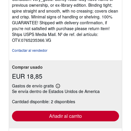
vendedor:
previous ownership, or ex-library edition. Binding tight;
5
spine straight and smooth, with no creasing; covers clean
de
and crisp. Minimal signs of handling or shelving. 100%
5
GUARANTEE! Shipped with delivery confirmation, if
estrellas
you're not satisfied with purchase please return item!
Ships USPS Media Mail.
Nº de ref. del artículo:
OTV.0765235366.VG
Contactar al vendedor
Comprar usado
EUR 18,85
Gastos de envío gratis
Más
Se envía dentro de Estados Unidos de America
información
sobre
Cantidad disponible: 2 disponibles
las
tarifas
de
envío
Añadir al carrito