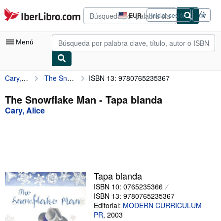
Pasar al contenido principal
IberLibro.com
EUR
Iniciar sesión
Preferencias
de
compra
Menú
del
sitio.
Cary, Alice
The Snowflake Man
ISBN 13: 9780765235367
Mi cuenta
Consultar mis pedidos
The Snowflake Man - Tapa blanda
Cary, Alice
Búsqueda avanzada
Colecciones
Libros antiguos
Arte y coleccionismo
Tapa blanda
Vendedores
ISBN 10: 0765235366
ISBN 13: 9780765235367
Comenzar a vender
Editorial:
MODERN CURRICULUM
PR
,
2003
Ayuda