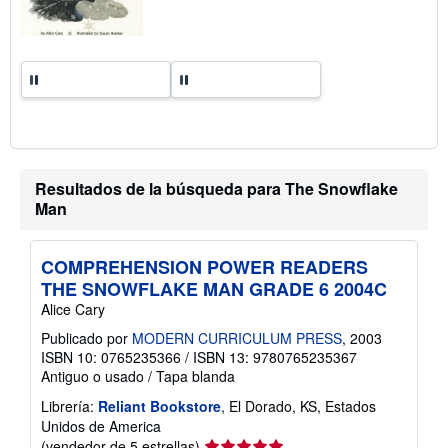
i
f
a
s
d
e
e
n
v
í
o
Resultados de la búsqueda para The Snowflake
Man
COMPREHENSION POWER READERS
THE SNOWFLAKE MAN GRADE 6 2004C
Alice Cary
Publicado por
MODERN CURRICULUM PRESS
, 2003
ISBN 10: 0765235366
/
ISBN 13: 9780765235367
Antiguo o usado
/
Tapa blanda
Librería:
Reliant Bookstore
, El Dorado, KS, Estados
Unidos de America
Calificación
(vendedor de 5 estrellas)