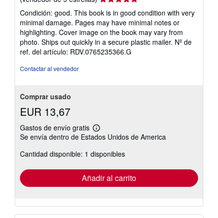
del
Condición: good. This book is in good condition with very
vendedor:
minimal damage. Pages may have minimal notes or
5
highlighting. Cover image on the book may vary from
de
photo. Ships out quickly in a secure plastic mailer.
Nº de
5
ref. del artículo: RDV.0765235366.G
estrellas
Contactar al vendedor
Comprar usado
EUR 13,67
Gastos de envío gratis
Más
Se envía dentro de Estados Unidos de America
información
sobre
Cantidad disponible: 1 disponibles
las
tarifas
de
envío
Añadir al carrito