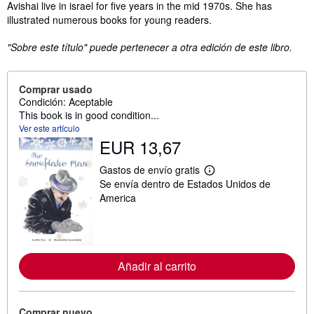
Avishai live in israel for five years in the mid 1970s. She has
illustrated numerous books for young readers.
"Sobre este título" puede pertenecer a otra edición de este libro.
Comprar usado
Condición: Aceptable
This book is in good condition...
Ver este artículo
EUR 13,67
Gastos de envío gratis
M
Se envía dentro de Estados Unidos de
á
s
America
i
n
f
o
r
m
Añadir al carrito
a
c
i
ó
Comprar nuevo
n