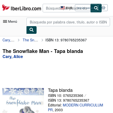
Pasar al contenido principal
IberLibro.com
EUR
Iniciar sesión
Preferencias
de
compra
Menú
del
sitio.
Cary, Alice
The Snowflake Man
ISBN 13: 9780765235367
Mi cuenta
Consultar mis pedidos
The Snowflake Man - Tapa blanda
Cary, Alice
Búsqueda avanzada
Colecciones
Libros antiguos
Arte y coleccionismo
Tapa blanda
Vendedores
ISBN 10: 0765235366
ISBN 13: 9780765235367
Comenzar a vender
Editorial:
MODERN CURRICULUM
PR
,
2003
Ayuda