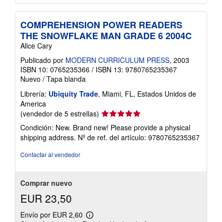
COMPREHENSION POWER READERS
THE SNOWFLAKE MAN GRADE 6 2004C
Alice Cary
Publicado por
MODERN CURRICULUM PRESS
, 2003
ISBN 10: 0765235366
/
ISBN 13: 9780765235367
Nuevo
/
Tapa blanda
Librería:
Ubiquity Trade
, Miami, FL, Estados Unidos de
America
Calificación
(vendedor de 5 estrellas)
del
Condición: New. Brand new! Please provide a physical
vendedor:
shipping address.
Nº de ref. del artículo: 9780765235367
5
de
Contactar al vendedor
5
estrellas
Comprar nuevo
EUR 23,50
Envío por EUR 2,60
Más