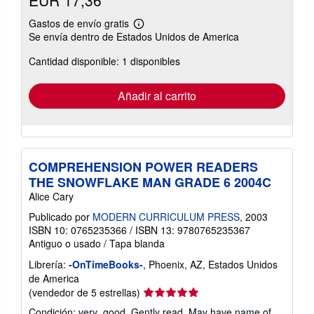
Gastos de envío gratis
Más
Se envía dentro de Estados Unidos de America
información
sobre
Cantidad disponible: 1 disponibles
las
tarifas
de
envío
Añadir al carrito
COMPREHENSION POWER READERS
THE SNOWFLAKE MAN GRADE 6 2004C
Alice Cary
Publicado por
MODERN CURRICULUM PRESS
, 2003
ISBN 10: 0765235366
/
ISBN 13: 9780765235367
Antiguo o usado
/
Tapa blanda
Librería:
-OnTimeBooks-
, Phoenix, AZ, Estados Unidos
de America
Calificación
(vendedor de 5 estrellas)
del
Condición: very_good. Gently read. May have name of