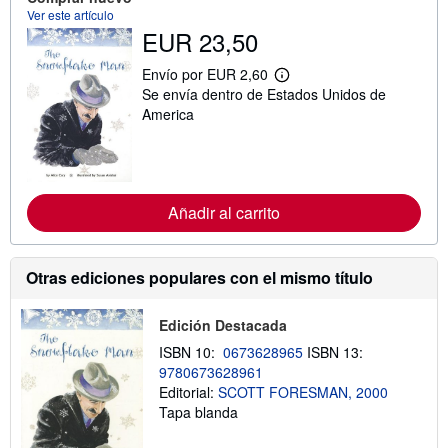
s
Ver este artículo
o
EUR 23,50
b
r
e
Envío por EUR 2,60
M
l
Se envía dentro de Estados Unidos de
á
a
s
America
s
i
t
n
a
f
r
o
i
r
f
m
a
Añadir al carrito
a
s
c
d
i
e
ó
e
Otras ediciones populares con el mismo título
n
n
s
v
o
í
b
Edición Destacada
o
r
ISBN 10:
0673628965
ISBN 13:
e
l
9780673628961
a
Editorial:
SCOTT FORESMAN, 2000
s
Tapa blanda
t
a
r