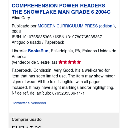
COMPREHENSION POWER READERS
THE SNOWFLAKE MAN GRADE 6 2004C
Alice Cary
Publicado por
MODERN CURRICULUM PRESS (edition )
,
2003
ISBN 10: 0765235366
/
ISBN 13: 9780765235367
Antiguo o usado
/
Paperback
Librería:
BooksRun
, Philadelphia, PA, Estados Unidos de
America
Calificación
(vendedor de 5 estrellas)
del
Paperback. Condición: Very Good. It's a well-cared-for
vendedor:
item that has seen limited use. The item may show minor
5
signs of wear. All the text is legible, with all pages
de
included. It may have slight markings and/or highlighting.
5
Nº de ref. del artículo: 0765235366-11-1
estrellas
Contactar al vendedor
Comprar usado
EUR 17,36