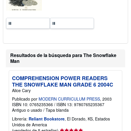
i
f
a
s
d
e
e
n
v
í
o
Resultados de la búsqueda para The Snowflake
Man
COMPREHENSION POWER READERS
THE SNOWFLAKE MAN GRADE 6 2004C
Alice Cary
Publicado por
MODERN CURRICULUM PRESS
, 2003
ISBN 10: 0765235366
/
ISBN 13: 9780765235367
Antiguo o usado
/
Tapa blanda
Librería:
Reliant Bookstore
, El Dorado, KS, Estados
Unidos de America
Calificación
(vendedor de 5 estrellas)