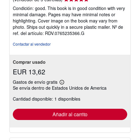
del
Condición: good. This book is in good condition with very
vendedor:
minimal damage. Pages may have minimal notes or
5
highlighting. Cover image on the book may vary from
de
photo. Ships out quickly in a secure plastic mailer.
Nº de
5
ref. del artículo: RDV.0765235366.G
estrellas
Contactar al vendedor
Comprar usado
EUR 13,62
Gastos de envío gratis
Más
Se envía dentro de Estados Unidos de America
información
sobre
Cantidad disponible: 1 disponibles
las
tarifas
de
envío
Añadir al carrito