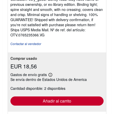
vendedor:
previous ownership, or ex-library edition. Binding tight;
5
spine straight and smooth, with no creasing; covers clean
de
and crisp. Minimal signs of handling or shelving. 100%
5
GUARANTEE! Shipped with delivery confirmation, if
estrellas
you're not satisfied with purchase please return item!
Ships USPS Media Mail.
Nº de ref. del artículo:
OTV.0765235366.VG
Contactar al vendedor
Comprar usado
EUR 18,56
Gastos de envío gratis
Más
Se envía dentro de Estados Unidos de America
información
sobre
Cantidad disponible: 2 disponibles
las
tarifas
de
envío
Añadir al carrito