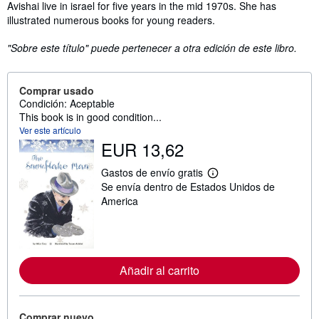
Avishai live in israel for five years in the mid 1970s. She has
illustrated numerous books for young readers.
"Sobre este título" puede pertenecer a otra edición de este libro.
Comprar usado
Condición: Aceptable
This book is in good condition...
Ver este artículo
EUR 13,62
Gastos de envío gratis
M
Se envía dentro de Estados Unidos de
á
s
America
i
n
f
o
r
m
Añadir al carrito
a
c
i
ó
Comprar nuevo
n