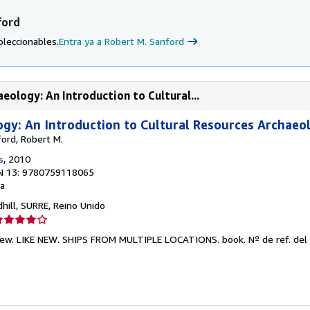
ford
oleccionables.
Entra ya a Robert M. Sanford
eology: An Introduction to Cultural...
ogy: An Introduction to Cultural Resources Archaeo
rd, Robert M.
s
, 2010
N 13: 9780759118065
a
dhill, SURRE, Reino Unido
lificación
el
e New. LIKE NEW. SHIPS FROM MULTIPLE LOCATIONS. book.
Nº de ref. del 
endedor:
e
strellas