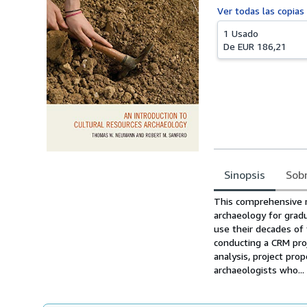
Ver todas las
copias
1 Usado
De
EUR 186,21
Sinopsis
Sobr
Sinopsis
This comprehensive r
archaeology for grad
use their decades of 
conducting a CRM proj
analysis, project pro
archaeologists who...