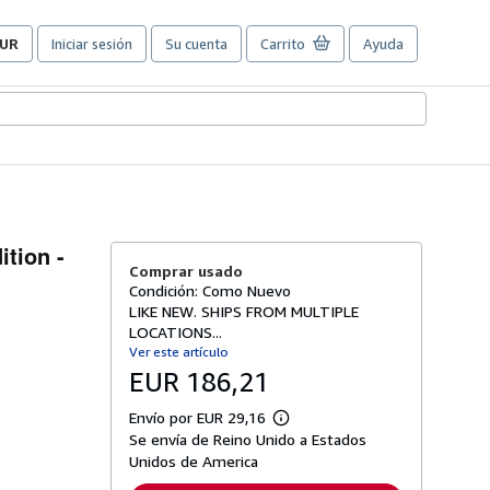
UR
Iniciar sesión
Su cuenta
Carrito
Ayuda
referencias
e
ompra
el
itio.
ition -
Comprar usado
Condición: Como Nuevo
LIKE NEW. SHIPS FROM MULTIPLE
LOCATIONS...
Ver este artículo
EUR 186,21
Envío por EUR 29,16
M
Se envía de Reino Unido a Estados
á
s
Unidos de America
i