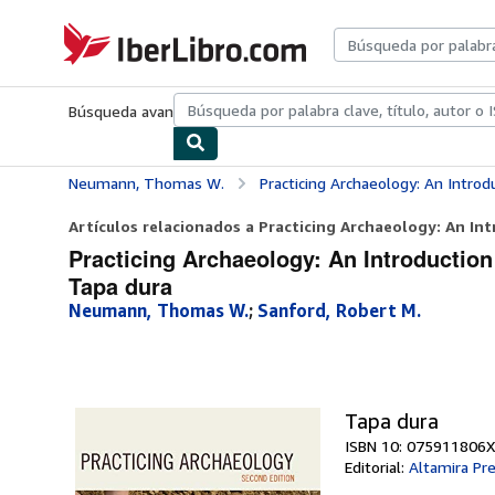
Pasar al contenido principal
IberLibro.com
Búsqueda avanzada
Colecciones
Libros antiguos
Arte y colecc
Neumann, Thomas W.
Practicing Archaeology: An Introduction t
Artículos relacionados a Practicing Archaeology: An Intr
Practicing Archaeology: An Introduction
Tapa dura
Neumann, Thomas W.
;
Sanford, Robert M.
Tapa dura
ISBN 10: 075911806X
Editorial:
Altamira Pr