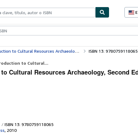
E
P
d
c
ionismo
Vendedores
Comenzar a vender
d
s
o Cultural Resources Archaeology, Second Edition
ISBN 13: 9780759118065
oduction to Cultural...
 to Cultural Resources Archaeology, Second Ed
ISBN 13: 9780759118065
ess
,
2010