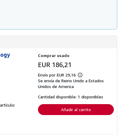
í
o
logy
Comprar usado
EUR 186,21
Envío por EUR 29,16
Más
Se envía de Reino Unido a Estados
información
sobre
Unidos de America
las
tarifas
Cantidad disponible: 1 disponibles
de
envío
artículo:
Añadir al carrito