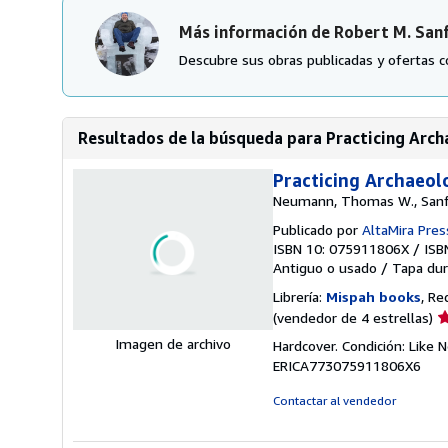
Más información de Robert M. San
Descubre sus obras publicadas y ofertas c
Resultados de la búsqueda para Practicing Archa
Practicing Archaeol
Neumann, Thomas W., Sanfo
Publicado por
AltaMira Pres
ISBN 10: 075911806X
/
ISB
Antiguo o usado
/
Tapa dur
Librería:
Mispah books
, Re
Ca
(vendedor de 4 estrellas)
d
Imagen de archivo
Hardcover. Condición: Lik
v
ERICA773075911806X6
4
d
Contactar al vendedor
5
e