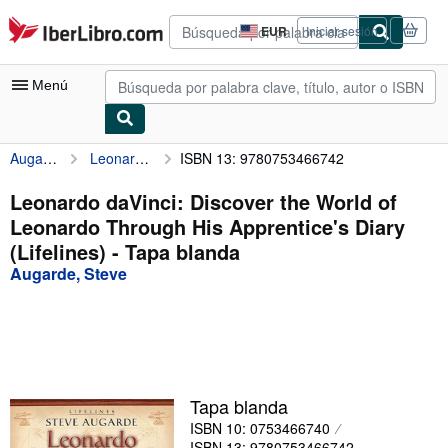
Pasar al contenido principal
IberLibro.com
EUR
Iniciar sesión
Preferencias
de
compra
Menú
del
sitio.
Augarde, Steve
Leonardo daVinci: Discover the World of Leonardo Through His Apprentice's Diary (Lifelines)
ISBN 13: 9780753466742
Mi cuenta
Consultar mis pedidos
Leonardo daVinci: Discover the World of
Leonardo Through His Apprentice's Diary
Búsqueda avanzada
(Lifelines) - Tapa blanda
Colecciones
Augarde, Steve
Libros antiguos
Arte y coleccionismo
Vendedores
Tapa blanda
Comenzar a vender
ISBN 10: 0753466740
Ayuda
ISBN 13: 9780753466742