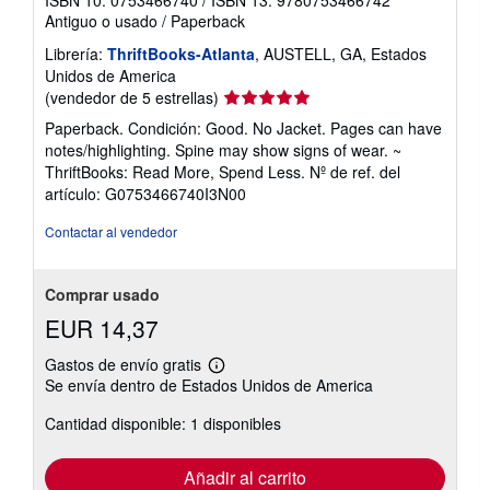
ISBN 10: 0753466740
/
ISBN 13: 9780753466742
o
Antiguo o usado
/
Paperback
Librería:
ThriftBooks-Atlanta
, AUSTELL, GA, Estados
Unidos de America
Calificación
(vendedor de 5 estrellas)
del
Paperback. Condición: Good. No Jacket. Pages can have
vendedor:
notes/highlighting. Spine may show signs of wear. ~
5
ThriftBooks: Read More, Spend Less.
Nº de ref. del
de
artículo: G0753466740I3N00
5
estrellas
Contactar al vendedor
Comprar usado
EUR 14,37
Gastos de envío gratis
Más
Se envía dentro de Estados Unidos de America
información
sobre
Cantidad disponible: 1 disponibles
las
tarifas
de
envío
Añadir al carrito