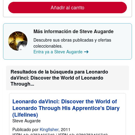
f
o
Añadir al carrito
r
m
a
c
i
Más información de Steve Augarde
ó
n
Descubre sus obras publicadas y ofertas
s
coleccionables.
o
b
Entra ya a Steve Augarde
r
e
l
a
Resultados de la búsqueda para Leonardo
s
daVinci: Discover the World of Leonardo
t
a
Through...
r
i
f
Leonardo daVinci: Discover the World of
a
s
Leonardo Through His Apprentice's Diary
d
(Lifelines)
e
e
Steve Augarde
n
v
Publicado por
Kingfisher
, 2011
í