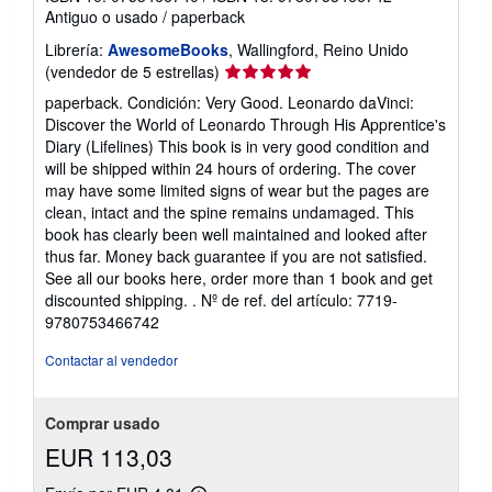
Antiguo o usado
/
paperback
Librería:
AwesomeBooks
, Wallingford, Reino Unido
Calificación
(vendedor de 5 estrellas)
del
paperback. Condición: Very Good. Leonardo daVinci:
vendedor:
Discover the World of Leonardo Through His Apprentice's
5
Diary (Lifelines) This book is in very good condition and
de
will be shipped within 24 hours of ordering. The cover
5
may have some limited signs of wear but the pages are
estrellas
clean, intact and the spine remains undamaged. This
book has clearly been well maintained and looked after
thus far. Money back guarantee if you are not satisfied.
See all our books here, order more than 1 book and get
discounted shipping. .
Nº de ref. del artículo: 7719-
9780753466742
Contactar al vendedor
Comprar usado
EUR 113,03