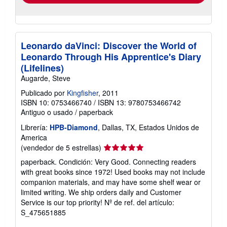
Leonardo daVinci: Discover the World of
Leonardo Through His Apprentice's Diary
(Lifelines)
Augarde, Steve
Publicado por
Kingfisher
, 2011
ISBN 10: 0753466740
/
ISBN 13: 9780753466742
Antiguo o usado
/
paperback
Librería:
HPB-Diamond
, Dallas, TX, Estados Unidos de
America
Calificación
(vendedor de 5 estrellas)
del
paperback. Condición: Very Good. Connecting readers
vendedor:
with great books since 1972! Used books may not include
5
companion materials, and may have some shelf wear or
de
limited writing. We ship orders daily and Customer
5
Service is our top priority!
Nº de ref. del artículo:
estrellas
S_475651885