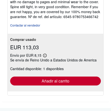
with no damage to pages and minimal wear to the cover.
de
Spine still tight, in very good condition. Remember if you
5
are not happy, you are covered by our 100% money back
estrellas
guarantee.
Nº de ref. del artículo: 6545-9780753466742
Contactar al vendedor
Comprar usado
EUR 113,03
Envío por EUR 8,15
Más
Se envía de Reino Unido a Estados Unidos de America
información
sobre
Cantidad disponible: 1 disponibles
las
tarifas
de
envío
Añadir al carrito