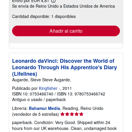
Envío por EUR 4,81
Más
Se envía de Reino Unido a Estados Unidos de America
información
sobre
Cantidad disponible: 1 disponibles
las
tarifas
de
envío
Añadir al carrito
Leonardo daVinci: Discover the World of
Leonardo Through His Apprentice's Diary
(Lifelines)
Augarde, Steve Steve Augarde,
Publicado por
Kingfisher -
, 2011
ISBN 10: 0753466740
/
ISBN 13: 9780753466742
Antiguo o usado
/
paperback
Librería:
Bahamut Media
, Reading, Reino Unido
Calificación
(vendedor de 5 estrellas)
del
paperback. Condición: Very Good. Shipped within 24
vendedor:
hours from our UK warehouse. Clean, undamaged book
5