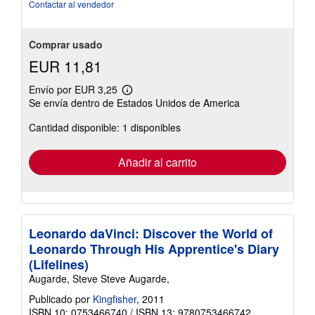
Contactar al vendedor
Comprar usado
EUR 11,81
Envío por EUR 3,25
Más
Se envía dentro de Estados Unidos de America
información
sobre
Cantidad disponible: 1 disponibles
las
tarifas
de
envío
Añadir al carrito
Leonardo daVinci: Discover the World of
Leonardo Through His Apprentice's Diary
(Lifelines)
Augarde, Steve Steve Augarde,
Publicado por
Kingfisher
, 2011
ISBN 10: 0753466740
/
ISBN 13: 9780753466742