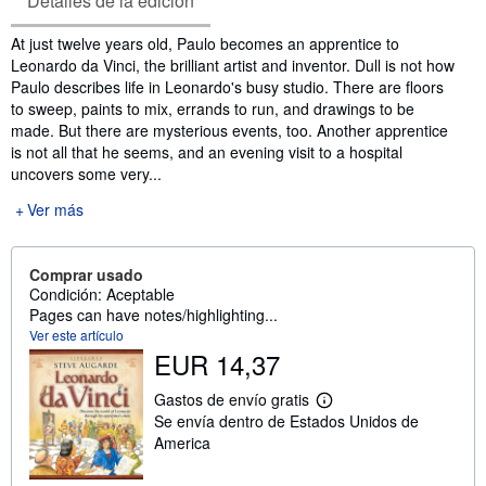
Detalles de la edición
Sinopsis
At just twelve years old, Paulo becomes an apprentice to
Leonardo da Vinci, the brilliant artist and inventor. Dull is not how
Paulo describes life in Leonardo's busy studio. There are floors
to sweep, paints to mix, errands to run, and drawings to be
made. But there are mysterious events, too. Another apprentice
is not all that he seems, and an evening visit to a hospital
uncovers some very...
Ver más
Comprar usado
Condición: Aceptable
Pages can have notes/highlighting...
Ver este artículo
EUR 14,37
Gastos de envío gratis
M
Se envía dentro de Estados Unidos de
á
s
America
i
n