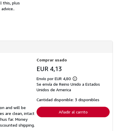
n
s
l this, plus
s
d
advice..
o
e
b
e
r
n
e
v
l
í
a
o
s
t
a
r
i
f
Comprar usado
a
s
EUR 4,13
d
e
Envío por EUR 4,80
e
Más
n
Se envía de Reino Unido a Estados
información
v
sobre
Unidos de America
í
las
o
tarifas
Cantidad disponible: 3 disponibles
de
envío
ion and will be
Añadir al carrito
s are clean, intact
thus far. Money
iscounted shipping.