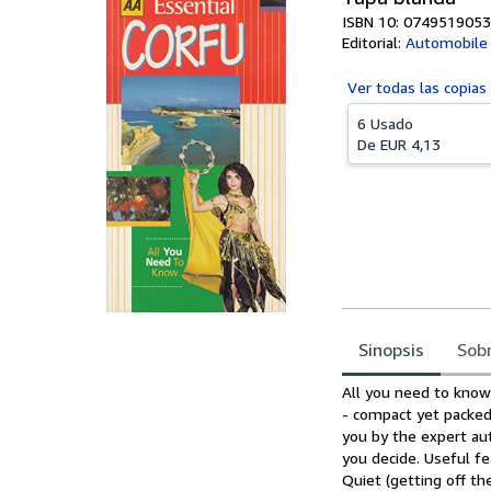
ISBN 10: 0749519053
Editorial:
Automobile 
Ver todas las
copias
6 Usado
De
EUR 4,13
Sinopsis
Sobr
Sinopsis
All you need to know
- compact yet packed
you by the expert aut
you decide. Useful f
Quiet (getting off th