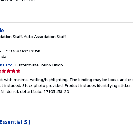
strellas
de
ation Staff, Auto Association Staff
N 13: 9780749519056
nda
ks Ltd
, Dunfermline, Reino Unido
lificación
el
ct with minimal writing/highlighting. The binding may be loose and cr
endedor:
 included. Stock photo provided. Product includes identifying sticker.
.
Nº de ref. del artículo: 57105438-20
e
strellas
Essential S.)