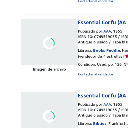
Contactar al vendedor
d
5
e
Essential Corfu (AA 
Publicado por
AAA
, 1955
ISBN 10: 0749519053
/
ISB
Antiguo o usado
/
Tapa bla
Librería:
Books Puddle
, Ne
Ca
(vendedor de 4 estrellas)
d
Condición: Used. pp. 126.
Nº
v
Imagen de archivo
4
Contactar al vendedor
d
5
e
Essential Corfu (AA 
Publicado por
AAA
, 1955
ISBN 10: 0749519053
/
ISB
Antiguo o usado
/
Tapa bla
Librería:
Biblios
, Frankfurt