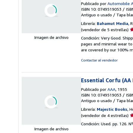
Publicado por
Automobile A
ISBN 10: 0749519053
/
ISB
Antiguo o usado
/
Tapa bla
Librería:
Bahamut Media
, 
Ca
(vendedor de 5 estrellas)
d
Imagen de archivo
Condición: Very Good. Shi
v
pages and minimal wear to t
5
are covered by our 100% 
d
5
Contactar al vendedor
e
Essential Corfu (AA 
Publicado por
AAA
, 1955
ISBN 10: 0749519053
/
ISB
Antiguo o usado
/
Tapa bla
Librería:
Majestic Books
, 
Ca
(vendedor de 4 estrellas)
d
Condición: Used. pp. 126.
Nº
v
Imagen de archivo
4