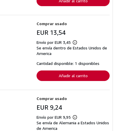
Añadir al carrito
Comprar usado
EUR 13,54
Envío por EUR 3,45
Más
Se envía dentro de Estados Unidos de
información
sobre
America
las
tarifas
Cantidad disponible: 1 disponibles
de
envío
Añadir al carrito
Comprar usado
EUR 9,24
Envío por EUR 9,95
Más
Se envía de Alemania a Estados Unidos
información
sobre
de America