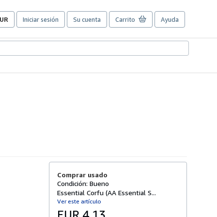
UR
Iniciar sesión
Su cuenta
Carrito
Ayuda
referencias
e
ompra
el
itio.
Comprar usado
Condición: Bueno
Essential Corfu (AA Essential S...
Ver este artículo
EUR 4,13