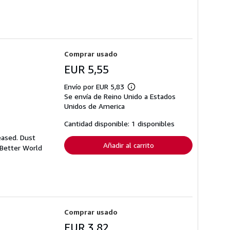
Comprar usado
EUR 5,55
Envío por EUR 5,83
Más
Se envía de Reino Unido a Estados
información
sobre
Unidos de America
las
tarifas
Cantidad disponible: 1 disponibles
de
envío
eased. Dust
Añadir al carrito
 Better World
Comprar usado
EUR 3,82