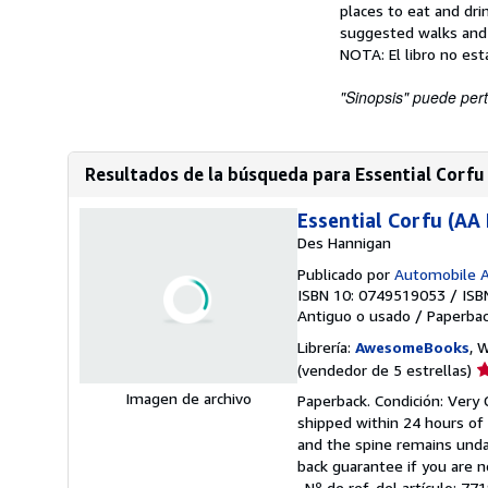
places to eat and drin
suggested walks and d
NOTA: El libro no est
"Sinopsis" puede pert
Resultados de la búsqueda para Essential Corfu (
Essential Corfu (AA 
Des Hannigan
Publicado por
Automobile A
ISBN 10: 0749519053
/
ISB
Antiguo o usado
/
Paperba
Librería:
AwesomeBooks
, 
Ca
(vendedor de 5 estrellas)
d
Imagen de archivo
Paperback. Condición: Very G
v
shipped within 24 hours of
5
and the spine remains unda
d
back guarantee if you are n
5
.
Nº de ref. del artículo: 