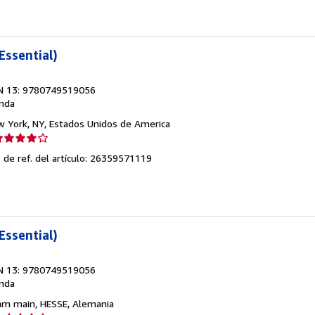
e
strellas
Essential)
N 13: 9780749519056
nda
w York, NY, Estados Unidos de America
lificación
el
 de ref. del artículo: 26359571119
endedor:
e
strellas
Essential)
N 13: 9780749519056
nda
 am main, HESSE, Alemania