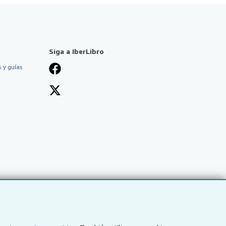
Siga a IberLibro
 y guías