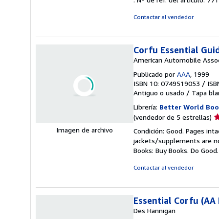
e
Contactar al vendedor
Corfu Essential Gui
American Automobile Associ
Publicado por
AAA
, 1999
ISBN 10: 0749519053
/
ISB
Antiguo o usado
/
Tapa bla
Librería:
Better World Boo
Ca
(vendedor de 5 estrellas)
d
Imagen de archivo
Condición: Good. Pages inta
v
jackets/supplements are not
5
Books: Buy Books. Do Good
d
5
Contactar al vendedor
e
Essential Corfu (AA 
Des Hannigan