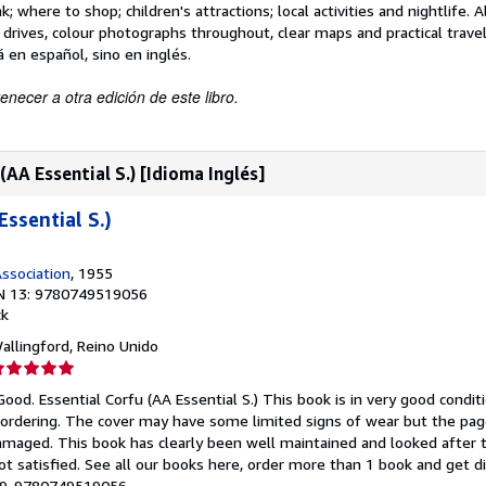
k; where to shop; children's attractions; local activities and nightlife. Al
rives, colour photographs throughout, clear maps and practical travel 
á en español, sino en inglés.
enecer a otra edición de este libro.
AA Essential S.) [Idioma Inglés]
Essential S.)
ssociation
, 1955
N 13: 9780749519056
ck
Wallingford, Reino Unido
lificación
el
ood. Essential Corfu (AA Essential S.) This book is in very good condit
endedor:
 ordering. The cover may have some limited signs of wear but the page
maged. This book has clearly been well maintained and looked after 
e
ot satisfied. See all our books here, order more than 1 book and get d
7719-9780749519056