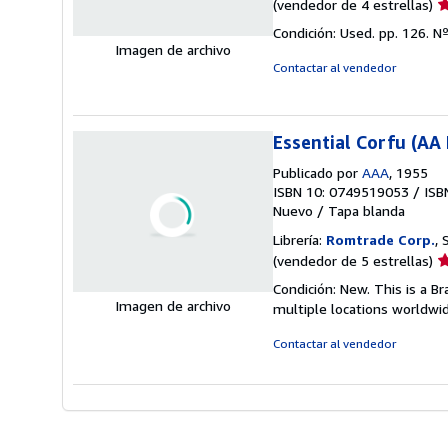
Ca
(vendedor de 4 estrellas)
d
Condición: Used. pp. 126.
Nº
v
Imagen de archivo
4
Contactar al vendedor
d
5
e
Essential Corfu (AA 
Publicado por
AAA
, 1955
ISBN 10: 0749519053
/
ISB
Nuevo
/
Tapa blanda
Librería:
Romtrade Corp.
,
Ca
(vendedor de 5 estrellas)
d
Condición: New. This is a 
v
Imagen de archivo
multiple locations worldwi
5
d
Contactar al vendedor
5
e