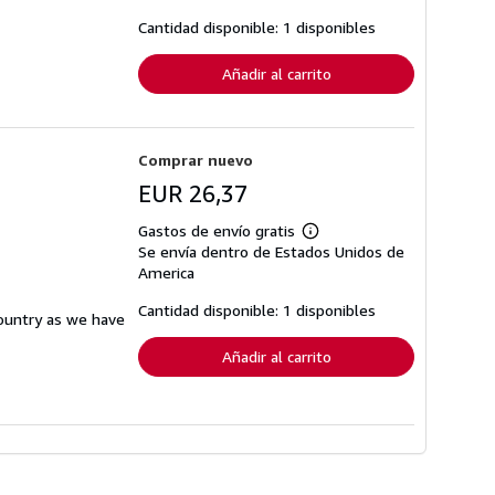
las
tarifas
Cantidad disponible: 1 disponibles
de
envío
Añadir al carrito
Comprar nuevo
EUR 26,37
Gastos de envío gratis
Más
Se envía dentro de Estados Unidos de
información
sobre
America
las
tarifas
Cantidad disponible: 1 disponibles
country as we have
de
envío
Añadir al carrito