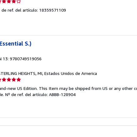
lificación
el
 de ref. del artículo: 18359571109
endedor:
e
strellas
Essential S.)
N 13: 9780749519056
 STERLING HEIGHTS, MI, Estados Unidos de America
lificación
el
Brand-new US Edition. This Item may be shipped from US or any other 
endedor:
de.
Nº de ref. del artículo: ABBB-128904
e
strellas