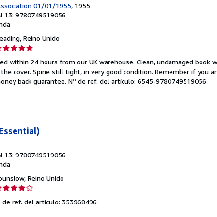
ssociation 01/01/1955
, 1955
N 13: 9780749519056
nda
Reading, Reino Unido
lificación
el
pped within 24 hours from our UK warehouse. Clean, undamaged book 
endedor:
he cover. Spine still tight, in very good condition. Remember if you a
money back guarantee.
Nº de ref. del artículo: 6545-9780749519056
e
strellas
Essential)
N 13: 9780749519056
nda
Hounslow, Reino Unido
lificación
el
 de ref. del artículo: 353968496
endedor: