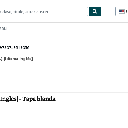
E
P
d
c
ionismo
Vendedores
Comenzar a vender
d
s
: 9780749519056
) [Idioma Inglés]
 Inglés] - Tapa blanda