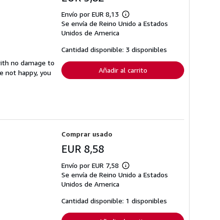
Envío por EUR 8,13
Más
Se envía de Reino Unido a Estados
información
sobre
Unidos de America
las
tarifas
Cantidad disponible: 3 disponibles
de
envío
with no damage to
Añadir al carrito
re not happy, you
Comprar usado
EUR 8,58
Envío por EUR 7,58
Más
Se envía de Reino Unido a Estados
información
sobre
Unidos de America
las
tarifas
Cantidad disponible: 1 disponibles
de
envío