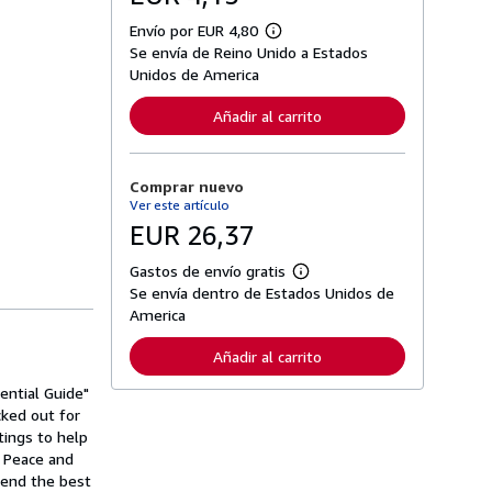
Envío por EUR 4,80
M
Se envía de Reino Unido a Estados
á
s
Unidos de America
i
n
Añadir al carrito
f
o
r
m
Comprar nuevo
a
c
Ver este artículo
i
EUR 26,37
ó
n
s
Gastos de envío gratis
M
o
Se envía dentro de Estados Unidos de
á
b
s
America
r
i
e
n
l
Añadir al carrito
f
a
o
s
ential Guide"
r
t
m
cked out for
a
a
r
tings to help
c
i
d Peace and
i
f
ó
mend the best
a