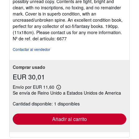
possibly unread copy. Contents are tight, bright and
5
clean, with no inscriptions, no foxing, and no remainder
de
mark. Cover is in superb condition, with an
5
uncreased/unbroken spine. An excellent condition book,
estrellas
perfect for any collector of sci-fi/fantasy books. 190pp.
(11x18cm). Please contact us for any more information.
Nº de ref. del artículo: 6677
Contactar al vendedor
Comprar usado
EUR 30,01
Envío por EUR 11,60
Más
Se envía de Reino Unido a Estados Unidos de America
información
sobre
Cantidad disponible: 1 disponibles
las
tarifas
de
envío
Añadir al carrito