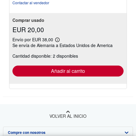
Contactar al vendedor
Comprar usado
EUR 20,00
Envío por EUR 38,00
Más
Se envía de Alemania a Estados Unidos de America
información
sobre
Cantidad disponible: 2 disponibles
las
tarifas
de
envío
Añadir al carrito
VOLVER AL INICIO
Compre con nosotros