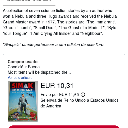
Sinopsis
A collection of seven science fiction stories by an author who
won a Nebula and three Hugo awards and received the Nebula
Grand Master award in 1977. The stories are "The Immigrant",
"Green Thumb", "Small Deer", "The Ghost of a Model T", "Byte
Your Tongue", "I Am Crying All Inside" and "Neighbour".
"Sinopsis" puede pertenecer a otra edición de este libro.
Comprar usado
Condición: Bueno
Most items will be dispatched the...
Ver este artículo
EUR 10,31
Envío por EUR 11,65
M
Se envía de Reino Unido a Estados Unidos
á
s
de America
i
n
f
o
r