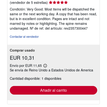
Calificación
(vendedor de 5 estrellas)
del
Condición: Very Good. Most items will be dispatched the
vendedor:
same or the next working day. A copy that has been read,
5
but is in excellent condition. Pages are intact and not
de
marred by notes or highlighting. The spine remains
5
undamaged.
Nº de ref. del artículo: rev2357300447
estrellas
Contactar al vendedor
Comprar usado
EUR 10,31
Envío por EUR 11,65
Más
Se envía de Reino Unido a Estados Unidos de America
información
sobre
Cantidad disponible: 1 disponibles
las
tarifas
de
envío
Añadir al carrito