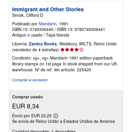
Immigrant and Other Stories
Simak, Clifford D
Publicado por
Mandarin
, 1991
ISBN 10: 0749306440
/
ISBN 13: 9780749306441
Antiguo o usado
/
Tapa blanda
Librería:
Zardoz Books
, Westbury, WILTS, Reino Unido
Calificación
(vendedor de 4 estrellas)
del
Condición: vg+. vg+ Mandarin 1991 edition paperback
vendedor:
library stamps on 1st page In stock shipped from our UK
4
warehouse.
Nº de ref. del artículo: 225420
de
5
Contactar al vendedor
estrellas
Comprar usado
EUR 8,34
Envío por EUR 23,25
Más
Se envía de Reino Unido a Estados Unidos de America
información
sobre
Cantidad disponible: 1 disponibles
las