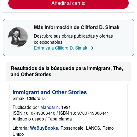
Añadir al carrito
m
a
c
i
ó
n
Más información de Clifford D. Simak
s
o
Descubre sus obras publicadas y ofertas
b
coleccionables.
r
Entra ya a Clifford D. Simak
e
l
a
s
Resultados de la búsqueda para Immigrant, The,
t
a
and Other Stories
r
i
f
a
Immigrant and Other Stories
s
Simak, Clifford D.
d
e
Publicado por
Mandarin
, 1991
e
ISBN 10: 0749306440
/
ISBN 13: 9780749306441
n
v
Antiguo o usado
/
Tapa blanda
í
o
Librería:
WeBuyBooks
, Rossendale, LANCS, Reino
Unido