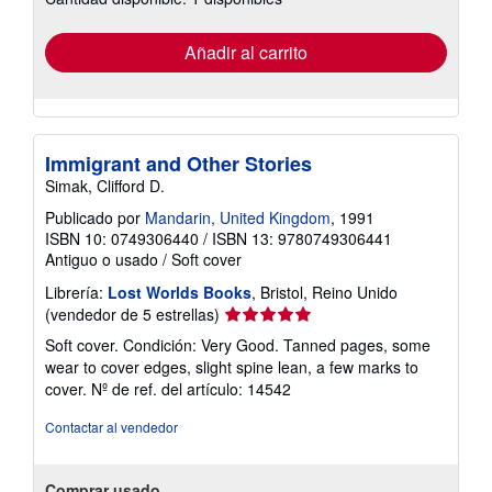
tarifas
de
envío
Añadir al carrito
Immigrant and Other Stories
Simak, Clifford D.
Publicado por
Mandarin, United Kingdom
, 1991
ISBN 10: 0749306440
/
ISBN 13: 9780749306441
Antiguo o usado
/
Soft cover
Librería:
Lost Worlds Books
, Bristol, Reino Unido
Calificación
(vendedor de 5 estrellas)
del
Soft cover. Condición: Very Good. Tanned pages, some
vendedor:
wear to cover edges, slight spine lean, a few marks to
5
cover.
Nº de ref. del artículo: 14542
de
5
Contactar al vendedor
estrellas
Comprar usado