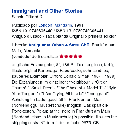
Immigrant and Other Stories
Simak, Clifford D.
Publicado por
London, Mandarin
, 1991
ISBN 10: 0749306440
/
ISBN 13: 9780749306441
Antiguo o usado
/
Tapa blanda
Original o primera edición
Librería:
Antiquariat Orban & Streu GbR
, Frankfurt am
Main, Alemania
Calificación
(vendedor de 5 estrellas)
del
englische Erstausgabe, 8°, 189 S., Text: englisch, farbig
vendedor:
illustr. original Kartonage (Paperback), sehr schönes,
5
sauberes Exemplar. Clifford Donald Simak (1904 - 1988)
de
Die Erzählungen im einzelnen: "Neighbour" / "Green
5
Thumb" / "Small Deer" / "The Ghost of a Model T" / "Byte
estrellas
Your Tongue!" / "I Am Crying All Inside" / "Immigrant"
Abholung im Ladengeschäft in Frankfurt am Main
(Nordend ggü. Musterschule) möglich. Das spart die
Portokosten. Pickup at the store in Frankfurt am Main
(Nordend, close to Musterschule) is possible. It saves the
shipping costs.
Nº de ref. del artículo: 26751CB