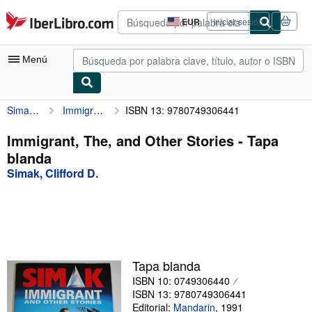
Pasar al contenido principal
IberLibro.com
EUR
Iniciar sesión
Preferencias
de
compra
Menú
del
sitio.
Simak, Clifford D.
Immigrant, The, and Other Stories
ISBN 13: 9780749306441
Mi cuenta
Consultar mis pedidos
Immigrant, The, and Other Stories - Tapa
blanda
Búsqueda avanzada
Simak, Clifford D.
Colecciones
Libros antiguos
Arte y coleccionismo
Vendedores
Tapa blanda
ISBN 10: 0749306440
Comenzar a vender
ISBN 13: 9780749306441
Ayuda
Editorial:
Mandarin
,
1991