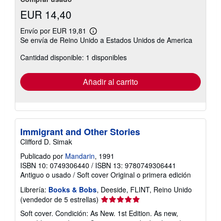
EUR 14,40
Envío por EUR 19,81
Más
Se envía de Reino Unido a Estados Unidos de America
información
sobre
Cantidad disponible: 1 disponibles
las
tarifas
de
envío
Añadir al carrito
Immigrant and Other Stories
Clifford D. Simak
Publicado por
Mandarin
, 1991
ISBN 10: 0749306440
/
ISBN 13: 9780749306441
Antiguo o usado
/
Soft cover
Original o primera edición
Librería:
Books & Bobs
, Deeside, FLINT, Reino Unido
Calificación
(vendedor de 5 estrellas)
del
Soft cover. Condición: As New. 1st Edition. As new,
vendedor: