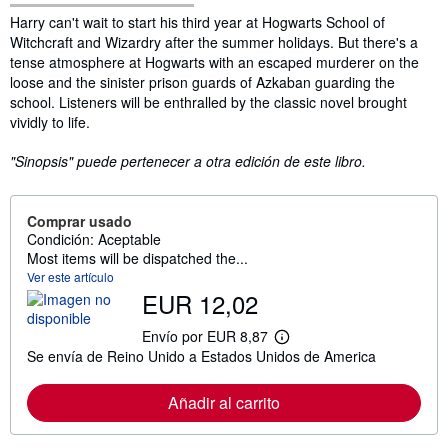
Sinopsis
Harry can't wait to start his third year at Hogwarts School of
Witchcraft and Wizardry after the summer holidays. But there's a
tense atmosphere at Hogwarts with an escaped murderer on the
loose and the sinister prison guards of Azkaban guarding the
school. Listeners will be enthralled by the classic novel brought
vividly to life.
"Sinopsis" puede pertenecer a otra edición de este libro.
Comprar usado
Condición: Aceptable
Most items will be dispatched the...
Ver este artículo
EUR 12,02
Envío por EUR 8,87
M
Se envía de Reino Unido a Estados Unidos de America
á
s
i
Añadir al carrito
n
f
o