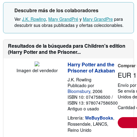
r
m
Descubre más de los colaboradores
a
c
Ver
J.K. Rowling
,
Mary GrandPré
y
Mary GrandPre
para
i
ó
descubrir sus obras publicadas y ofertas coleccionables.
n
s
o
b
Resultados de la búsqueda para Children's edition
r
e
(Harry Potter and the Prisoner...
l
a
Harry Potter and the
s
Comprar
t
Prisoner of Azkaban
Imagen del vendedor
EUR 1
a
r
J.K. Rowling
i
Envío po
Publicado por
f
Se envía 
Bloomsbury
, 2006
a
Unidos d
ISBN 10: 0747586500
/
s
d
ISBN 13: 9780747586500
e
Cantidad 
Antiguo o usado
e
n
Librería:
WeBuyBooks
,
v
Rossendale, LANCS,
í
o
Reino Unido