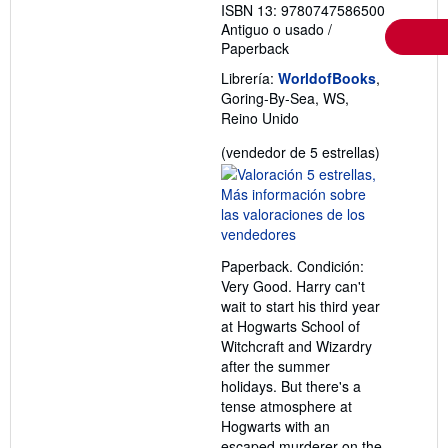
ISBN 13: 9780747586500
Antiguo o usado
/
Paperback
Librería:
WorldofBooks
,
Goring-By-Sea, WS,
Reino Unido
Calificació
(vendedor de 5 estrellas)
del
vendedor:
5
de
5
Paperback. Condición:
estrellas
Very Good. Harry can't
wait to start his third year
at Hogwarts School of
Witchcraft and Wizardry
after the summer
holidays. But there's a
tense atmosphere at
Hogwarts with an
escaped murderer on the