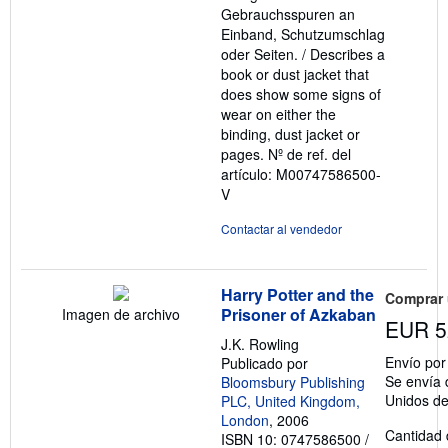
Gebrauchsspuren an
Einband, Schutzumschlag
oder Seiten. / Describes a
book or dust jacket that
does show some signs of
wear on either the
binding, dust jacket or
pages.
Nº de ref. del
artículo: M00747586500-
V
Contactar al vendedor
Harry Potter and the
Comprar
Prisoner of Azkaban
Imagen de archivo
EUR 5
J.K. Rowling
Envío po
Publicado por
Se envía 
Bloomsbury Publishing
Unidos d
PLC, United Kingdom,
London
, 2006
Cantidad 
ISBN 10: 0747586500
/