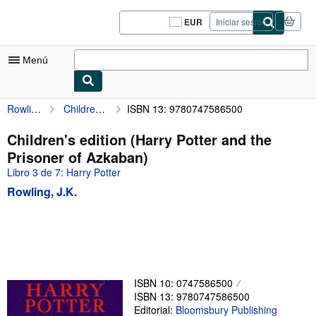
Pasar al contenido principal
IberLibro.com
EUR
Iniciar sesión
Preferencias
de
compra
Menú
del
sitio.
Rowling, J.K.
Children's edition (Harry Potter and the Prisoner of Azkaban)
ISBN 13: 9780747586500
Mi cuenta
Consultar mis pedidos
Children's edition (Harry Potter and the
Prisoner of Azkaban)
Cerrar sesión
Libro 3 de 7: Harry Potter
Búsqueda avanzada
Rowling, J.K.
Colecciones
Libros antiguos
Arte y coleccionismo
Vendedores
ISBN 10: 0747586500
ISBN 13: 9780747586500
Comenzar a vender
Editorial:
Bloomsbury Publishing