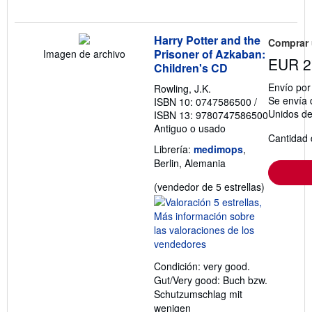
Harry Potter and the
Comprar
Prisoner of Azkaban:
Imagen de archivo
EUR 2
Children's CD
Envío po
Rowling, J.K.
Se envía 
ISBN 10: 0747586500
/
Unidos d
ISBN 13: 9780747586500
Antiguo o usado
Cantidad 
Librería:
medimops
,
Berlin, Alemania
Calificació
(vendedor de 5 estrellas)
del
vendedor:
5
de
5
Condición: very good.
estrellas
Gut/Very good: Buch bzw.
Schutzumschlag mit
wenigen