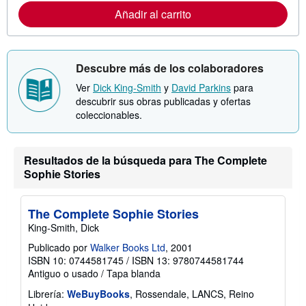
m
Añadir al carrito
a
c
i
ó
n
Descubre más de los colaboradores
s
o
Ver
Dick King-Smith
y
David Parkins
para
b
r
descubrir sus obras publicadas y ofertas
e
coleccionables.
l
a
s
t
Resultados de la búsqueda para The Complete
a
r
Sophie Stories
i
f
a
s
The Complete Sophie Stories
d
King-Smith, Dick
e
e
Publicado por
Walker Books Ltd
, 2001
n
ISBN 10: 0744581745
/
ISBN 13: 9780744581744
v
í
Antiguo o usado
/
Tapa blanda
o
Librería:
WeBuyBooks
, Rossendale, LANCS, Reino