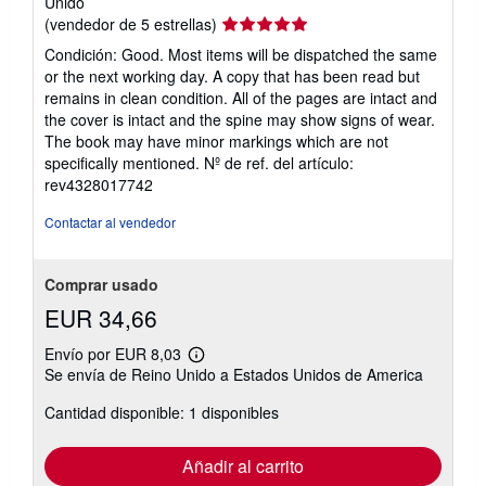
Unido
Calificación
(vendedor de 5 estrellas)
del
Condición: Good. Most items will be dispatched the same
vendedor:
or the next working day. A copy that has been read but
5
remains in clean condition. All of the pages are intact and
de
the cover is intact and the spine may show signs of wear.
5
The book may have minor markings which are not
estrellas
specifically mentioned.
Nº de ref. del artículo:
rev4328017742
Contactar al vendedor
Comprar usado
EUR 34,66
Envío por EUR 8,03
Más
Se envía de Reino Unido a Estados Unidos de America
información
sobre
Cantidad disponible: 1 disponibles
las
tarifas
de
envío
Añadir al carrito