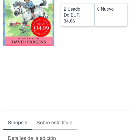
CERRAR
2 Usado
0 Nuevo
De
EUR
34,66
Sinopsis
Sobre este título
Detalles de la edición