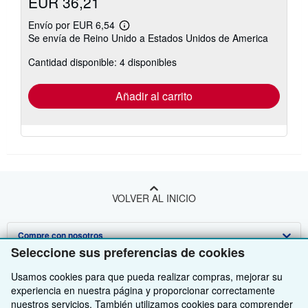
EUR 36,21
Envío por EUR 6,54
Más
Se envía de Reino Unido a Estados Unidos de America
información
sobre
Cantidad disponible: 4 disponibles
las
tarifas
de
envío
Añadir al carrito
VOLVER AL INICIO
Compre con nosotros
Seleccione sus preferencias de cookies
Venda con nosotros
Búsqueda avanzada
Usamos cookies para que pueda realizar compras, mejorar su
Sobre nosotros
Colecciones
Comenzar a vender
experiencia en nuestra página y proporcionar correctamente
nuestros servicios. También utilizamos cookies para comprender