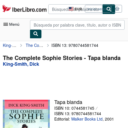
Pasar al contenido principal
IberLibro.com
EUR
Iniciar sesión
Preferencias
de
compra
Menú
del
sitio.
King-Smith, Dick
The Complete Sophie Stories
ISBN 13: 9780744581744
Mi cuenta
Consultar mis pedidos
The Complete Sophie Stories - Tapa blanda
King-Smith, Dick
Búsqueda avanzada
Colecciones
Libros antiguos
Arte y coleccionismo
Tapa blanda
Vendedores
ISBN 10: 0744581745
ISBN 13: 9780744581744
Comenzar a vender
Editorial:
Walker Books Ltd
,
2001
Ayuda