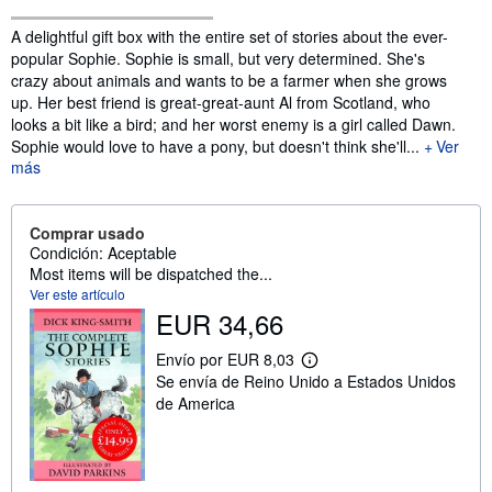
Sinopsis
A delightful gift box with the entire set of stories about the ever-
popular Sophie. Sophie is small, but very determined. She's
crazy about animals and wants to be a farmer when she grows
up. Her best friend is great-great-aunt Al from Scotland, who
looks a bit like a bird; and her worst enemy is a girl called Dawn.
Sophie would love to have a pony, but doesn't think she'll...
Ver
más
Comprar usado
Condición: Aceptable
Most items will be dispatched the...
Ver este artículo
EUR 34,66
Envío por EUR 8,03
M
Se envía de Reino Unido a Estados Unidos
á
s
de America
i
n
f
o
r