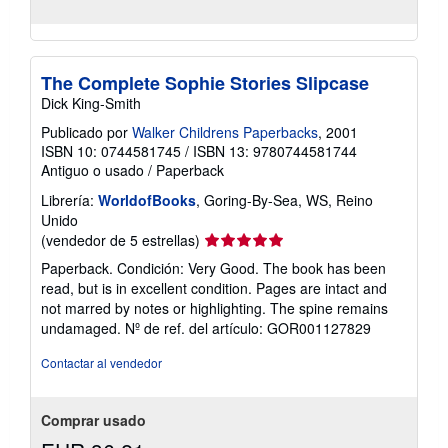
The Complete Sophie Stories Slipcase
Dick King-Smith
Publicado por
Walker Childrens Paperbacks
, 2001
ISBN 10: 0744581745
/
ISBN 13: 9780744581744
Antiguo o usado
/
Paperback
Librería:
WorldofBooks
, Goring-By-Sea, WS, Reino
Unido
Calificación
(vendedor de 5 estrellas)
del
Paperback. Condición: Very Good. The book has been
vendedor:
read, but is in excellent condition. Pages are intact and
5
not marred by notes or highlighting. The spine remains
de
undamaged.
Nº de ref. del artículo: GOR001127829
5
estrellas
Contactar al vendedor
Comprar usado