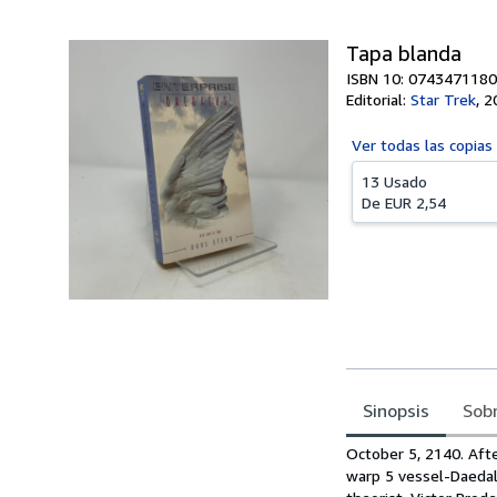
Tapa blanda
ISBN 10: 0743471180
Editorial:
Star Trek
,
2
Ver todas las
copias
13 Usado
De
EUR 2,54
Sinopsis
Sobr
Sinopsis
October 5, 2140. Afte
warp 5 vessel-Daedalu