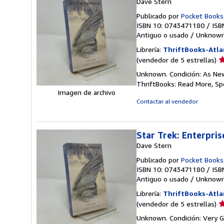
Dave Stern
Publicado por
Pocket Books
ISBN 10: 0743471180
/
ISB
Antiguo o usado
/
Unknow
Librería:
ThriftBooks-Atla
Ca
(vendedor de 5 estrellas)
d
Unknown. Condición: As New.
v
ThriftBooks: Read More, S
5
Imagen de archivo
d
Contactar al vendedor
5
e
Star Trek: Enterpris
Dave Stern
Publicado por
Pocket Books
ISBN 10: 0743471180
/
ISB
Antiguo o usado
/
Unknow
Librería:
ThriftBooks-Atla
Ca
(vendedor de 5 estrellas)
d
Unknown. Condición: Very G
v