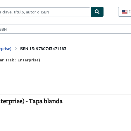
E
P
d
c
ionismo
Vendedores
Comenzar a vender
d
s
rprise)
ISBN 13: 9780743471183
r Trek : Enterprise)
terprise) - Tapa blanda