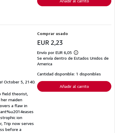
Añadir al carrito
Comprar usado
EUR 2,23
Envío por EUR 6,05
Más
Se envía dentro de Estados Unidos de
información
sobre
America
las
tarifas
Cantidad disponible: 1 disponibles
de
envío
se! October 5, 2140.
Añadir al carrito
field theorist,
f her maiden
overs a flaw in
illiant%u2014eases
astrophic ion
er, Trip now serves
ess before a