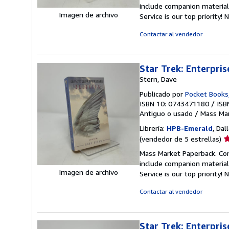
v
include companion material
5
Imagen de archivo
Service is our top priority!
N
d
5
Contactar al vendedor
e
Star Trek: Enterpris
Stern, Dave
Publicado por
Pocket Books
ISBN 10: 0743471180
/
ISB
Antiguo o usado
/
Mass Ma
Librería:
HPB-Emerald
, Dal
Ca
(vendedor de 5 estrellas)
d
Mass Market Paperback. Con
v
include companion material
5
Imagen de archivo
Service is our top priority!
N
d
5
Contactar al vendedor
e
Star Trek: Enterpris