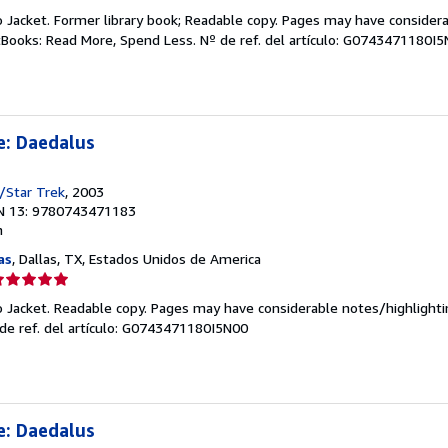
el
o Jacket. Former library book; Readable copy. Pages may have consider
endedor:
ftBooks: Read More, Spend Less.
Nº de ref. del artículo: G0743471180I
e
strellas
e: Daedalus
/Star Trek
, 2003
N 13: 9780743471183
n
as
, Dallas, TX, Estados Unidos de America
lificación
el
o Jacket. Readable copy. Pages may have considerable notes/highlighti
endedor:
de ref. del artículo: G0743471180I5N00
e
strellas
e: Daedalus