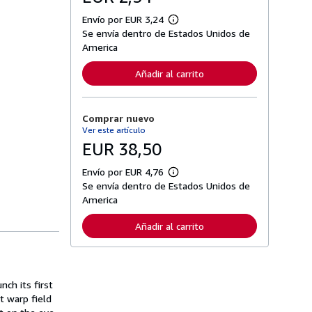
Envío por EUR 3,24
M
Se envía dentro de Estados Unidos de
á
s
America
i
n
Añadir al carrito
f
o
r
m
Comprar nuevo
a
c
Ver este artículo
i
EUR 38,50
ó
n
s
Envío por EUR 4,76
M
o
Se envía dentro de Estados Unidos de
á
b
s
America
r
i
e
n
l
Añadir al carrito
f
a
o
s
r
t
m
a
a
r
c
nch its first
i
i
f
t warp field
ó
a