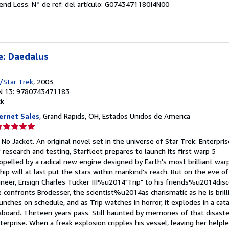
pend Less.
Nº de ref. del artículo: G0743471180I4N00
e
strellas
e: Daedalus
/Star Trek
, 2003
N 13: 9780743471183
ck
ernet Sales
, Grand Rapids, OH, Estados Unidos de America
lificación
el
No Jacket. An original novel set in the universe of Star Trek: Enterpri
endedor:
 research and testing, Starfleet prepares to launch its first warp 5
lled by a radical new engine designed by Earth's most brilliant warp 
e
hip will at last put the stars within mankind's reach. But on the eve o
neer, Ensign Charles Tucker III%u2014"Trip" to his friends%u2014disc
strellas
 confronts Brodesser, the scientist%u2014as charismatic as he is br
unches on schedule, and as Trip watches in horror, it explodes in a cat
l aboard. Thirteen years pass. Still haunted by memories of that disast
terprise. When a freak explosion cripples his vessel, leaving her helpl