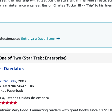
esser, the new ship will at last put the stars within mankind's reach. B
a maintenance engineer, Ensign Charles Tucker III -- 'Trip' to his friend
oleccionables.
Entra ya a Dave Stern
ne of Two (Star Trek : Enterprise)
e: Daedalus
/Star Trek
, 2003
N 13: 9780743471183
rket Paperback
, TX, Estados Unidos de America
lificación
el
dición: Very Good. Connecting readers with great books since 1972! 