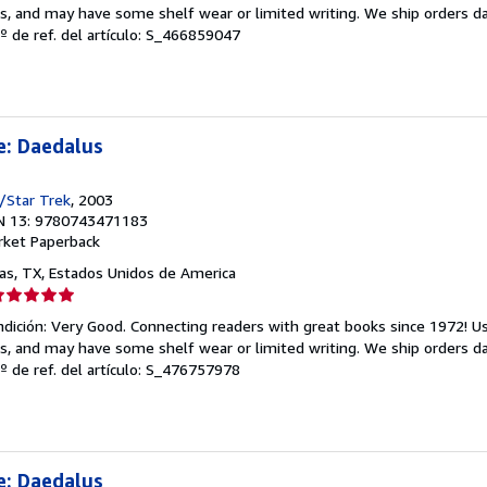
endedor:
s, and may have some shelf wear or limited writing. We ship orders d
º de ref. del artículo: S_466859047
e
strellas
e: Daedalus
/Star Trek
, 2003
N 13: 9780743471183
rket Paperback
las, TX, Estados Unidos de America
lificación
el
dición: Very Good. Connecting readers with great books since 1972! 
endedor:
s, and may have some shelf wear or limited writing. We ship orders d
º de ref. del artículo: S_476757978
e
strellas
e: Daedalus