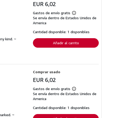
EUR 6,02
Gastos de envío gratis
Más
Se envía dentro de Estados Unidos de
información
sobre
America
las
tarifas
Cantidad disponible: 1 disponibles
de
envío
ny kind. ~
Añadir al carrito
Comprar usado
EUR 6,02
Gastos de envío gratis
Más
Se envía dentro de Estados Unidos de
información
sobre
America
las
tarifas
Cantidad disponible: 1 disponibles
de
envío
marked. ~