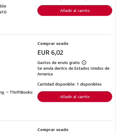
de
envío
able
Añadir al carrito
5N10
Comprar usado
EUR 6,02
Gastos de envío gratis
Más
Se envía dentro de Estados Unidos de
información
sobre
America
las
tarifas
Cantidad disponible: 1 disponibles
de
envío
ng. ~ ThriftBooks:
Añadir al carrito
Comprar usado