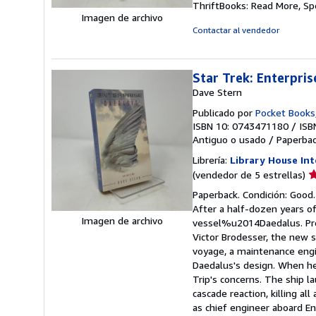
ThriftBooks: Read More, S
5
Imagen de archivo
d
Contactar al vendedor
5
e
Star Trek: Enterpris
Dave Stern
Publicado por
Pocket Books
ISBN 10: 0743471180
/
ISB
Antiguo o usado
/
Paperba
Librería:
Library House Int
Ca
(vendedor de 5 estrellas)
d
Paperback. Condición: Good. 
v
After a half-dozen years of
5
Imagen de archivo
vessel%u2014Daedalus. Prope
d
Victor Brodesser, the new s
5
voyage, a maintenance engi
e
Daedalus's design. When he
Trip's concerns. The ship la
cascade reaction, killing al
as chief engineer aboard En