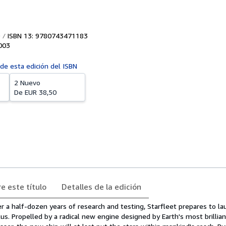
ISBN 13: 9780743471183
003
 de esta edición del ISBN
2 Nuevo
De
EUR 38,50
e este título
Detalles de la edición
r a half-dozen years of research and testing, Starfleet prepares to lau
s. Propelled by a radical new engine designed by Earth's most brillian