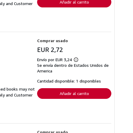
Añadir al carrito
aily and Customer
Comprar usado
EUR 2,72
Envío por EUR 3,24
Más
Se envía dentro de Estados Unidos de
información
sobre
America
las
tarifas
Cantidad disponible: 1 disponibles
de
envío
Used books may not
Añadir al carrito
aily and Customer
Comprar usado