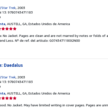
/Star Trek
, 2003
N 13: 9780743471183
n
nta
, AUSTELL, GA, Estados Unidos de America
lificación
el
 No Jacket. Pages are clean and are not marred by notes or folds of a
endedor:
pend Less.
Nº de ref. del artículo: G0743471180I2N00
e
strellas
e: Daedalus
/Star Trek
, 2003
N 13: 9780743471183
n
nta
, AUSTELL, GA, Estados Unidos de America
lificación
el
ood. No Jacket. May have limited writing in cover pages. Pages are un
endedor: