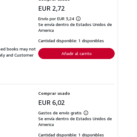
EUR 2,72
Envío por EUR 3,24
Más
Se envía dentro de Estados Unidos de
información
sobre
America
las
tarifas
Cantidad disponible: 1 disponibles
de
envío
Used books may not
Añadir al carrito
aily and Customer
Comprar usado
EUR 6,02
Gastos de envío gratis
Más
Se envía dentro de Estados Unidos de
información
sobre
America
las
tarifas
Cantidad disponible: 1 disponibles