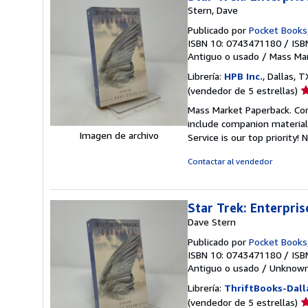
Stern, Dave
Publicado por
Pocket Books
ISBN 10: 0743471180
/
ISB
Antiguo o usado
/
Mass Ma
Librería:
HPB Inc.
, Dallas, 
Ca
(vendedor de 5 estrellas)
d
Mass Market Paperback. Con
v
include companion material
5
Imagen de archivo
Service is our top priority!
N
d
5
Contactar al vendedor
e
Star Trek: Enterpris
Dave Stern
Publicado por
Pocket Books
ISBN 10: 0743471180
/
ISB
Antiguo o usado
/
Unknow
Librería:
ThriftBooks-Dall
Ca
(vendedor de 5 estrellas)