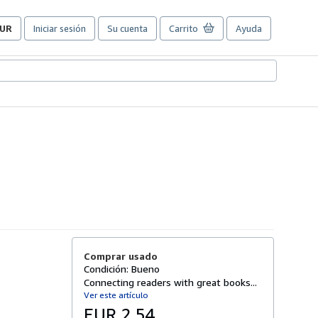
UR
Iniciar sesión
Su cuenta
Carrito
Ayuda
referencias
e
ompra
el
itio.
Comprar usado
Condición: Bueno
Connecting readers with great books...
Ver este artículo
EUR 2,54