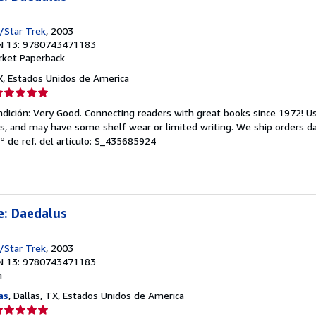
/Star Trek
, 2003
N 13: 9780743471183
rket Paperback
TX, Estados Unidos de America
lificación
el
dición: Very Good. Connecting readers with great books since 1972! 
endedor:
s, and may have some shelf wear or limited writing. We ship orders d
º de ref. del artículo: S_435685924
e
strellas
e: Daedalus
/Star Trek
, 2003
N 13: 9780743471183
n
as
, Dallas, TX, Estados Unidos de America
lificación