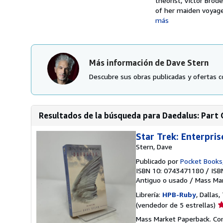
theorist, Victor Brod
of her maiden voyage, 
más
Más información de Dave Stern
Descubre sus obras publicadas y ofertas c
Resultados de la búsqueda para Daedalus: Part O
Star Trek: Enterpris
Stern, Dave
Publicado por
Pocket Books
ISBN 10: 0743471180
/
ISB
Antiguo o usado
/
Mass Ma
Librería:
HPB-Ruby
, Dallas
Ca
(vendedor de 5 estrellas)
d
Mass Market Paperback. Con