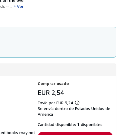
ut on the eve
n
s
s
s --...
Ver
d
o
e
b
e
r
n
e
v
l
í
a
o
s
t
a
r
i
f
a
s
d
e
e
Comprar usado
n
v
EUR 2,54
í
o
Envío por EUR 3,24
Más
Se envía dentro de Estados Unidos de
información
sobre
America
las
tarifas
Cantidad disponible: 1 disponibles
de
envío
Used books may not