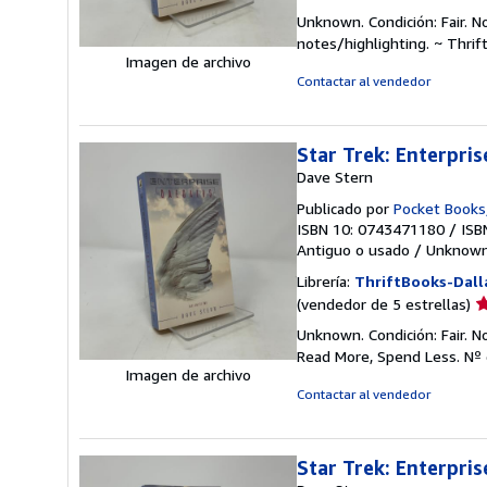
d
Unknown. Condición: Fair. N
v
notes/highlighting. ~ Thri
5
Imagen de archivo
d
Contactar al vendedor
5
e
Star Trek: Enterpris
Dave Stern
Publicado por
Pocket Books
ISBN 10: 0743471180
/
ISB
Antiguo o usado
/
Unknow
Librería:
ThriftBooks-Dall
Ca
(vendedor de 5 estrellas)
d
Unknown. Condición: Fair. N
v
Read More, Spend Less.
Nº 
5
Imagen de archivo
d
Contactar al vendedor
5
e
Star Trek: Enterpris