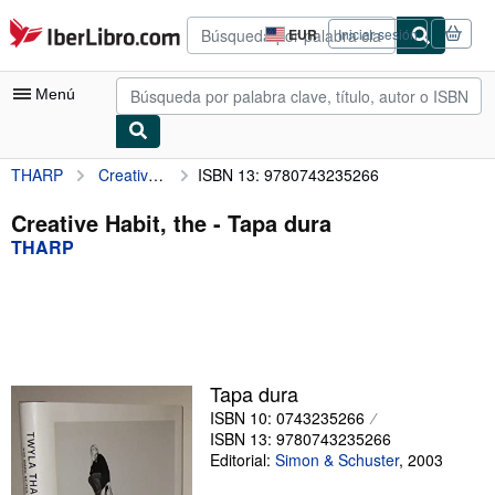
Pasar al contenido principal
IberLibro.com
EUR
Iniciar sesión
Preferencias
de
compra
Menú
del
sitio.
THARP
Creative Habit, the
ISBN 13: 9780743235266
Mi cuenta
Consultar mis pedidos
Creative Habit, the - Tapa dura
THARP
Búsqueda avanzada
Colecciones
Libros antiguos
Arte y coleccionismo
Tapa dura
Vendedores
ISBN 10: 0743235266
ISBN 13: 9780743235266
Comenzar a vender
Editorial:
Simon & Schuster
,
2003
Ayuda