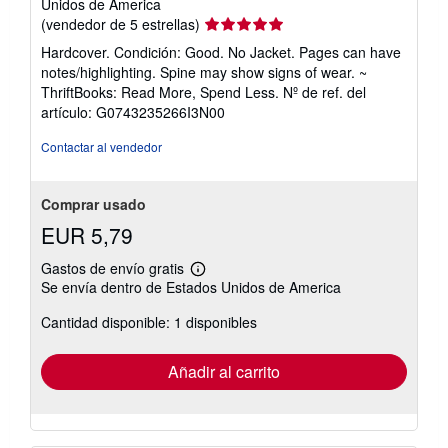
Unidos de America
Calificación
(vendedor de 5 estrellas)
del
Hardcover. Condición: Good. No Jacket. Pages can have
vendedor:
notes/highlighting. Spine may show signs of wear. ~
5
ThriftBooks: Read More, Spend Less.
Nº de ref. del
de
artículo: G0743235266I3N00
5
estrellas
Contactar al vendedor
Comprar usado
EUR 5,79
Gastos de envío gratis
Más
Se envía dentro de Estados Unidos de America
información
sobre
Cantidad disponible: 1 disponibles
las
tarifas
de
envío
Añadir al carrito