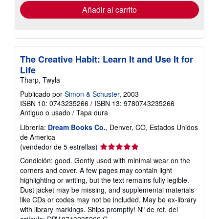
envío
Añadir al carrito
The Creative Habit: Learn It and Use It for
Life
Tharp, Twyla
Publicado por
Simon & Schuster
, 2003
ISBN 10: 0743235266
/
ISBN 13: 9780743235266
Antiguo o usado
/
Tapa dura
Librería:
Dream Books Co.
, Denver, CO, Estados Unidos
de America
Calificación
(vendedor de 5 estrellas)
del
Condición: good. Gently used with minimal wear on the
vendedor:
corners and cover. A few pages may contain light
5
highlighting or writing, but the text remains fully legible.
de
Dust jacket may be missing, and supplemental materials
5
like CDs or codes may not be included. May be ex-library
estrellas
with library markings. Ships promptly!
Nº de ref. del
artículo: DBV.0743235266.G