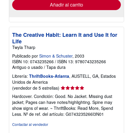
envío
Añadir al carrito
The Creative Habit: Learn It and Use It for
Life
Twyla Tharp
Publicado por
Simon & Schuster
, 2003
ISBN 10: 0743235266
/
ISBN 13: 9780743235266
Antiguo o usado
/
Tapa dura
Librería:
ThriftBooks-Atlanta
, AUSTELL, GA, Estados
Unidos de America
Calificación
(vendedor de 5 estrellas)
del
Hardcover. Condición: Good. No Jacket. Missing dust
vendedor:
jacket; Pages can have notes/highlighting. Spine may
5
show signs of wear. ~ ThriftBooks: Read More, Spend
de
Less.
Nº de ref. del artículo: G0743235266I3N01
5
estrellas
Contactar al vendedor