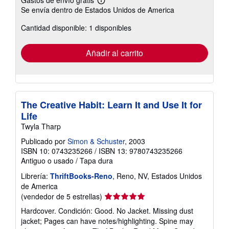
Más
Se envía dentro de Estados Unidos de America
información
sobre
Cantidad disponible: 1 disponibles
las
tarifas
de
envío
Añadir al carrito
The Creative Habit: Learn It and Use It for
Life
Twyla Tharp
Publicado por
Simon & Schuster
, 2003
ISBN 10: 0743235266
/
ISBN 13: 9780743235266
Antiguo o usado
/
Tapa dura
Librería:
ThriftBooks-Reno
, Reno, NV, Estados Unidos
de America
Calificación
(vendedor de 5 estrellas)
del
Hardcover. Condición: Good. No Jacket. Missing dust
vendedor:
jacket; Pages can have notes/highlighting. Spine may
5