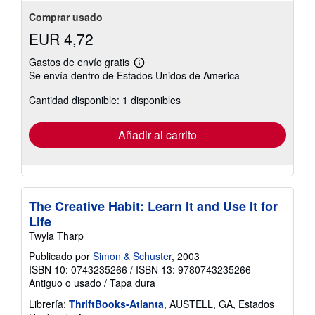
Comprar usado
EUR 4,72
Gastos de envío gratis
Más
Se envía dentro de Estados Unidos de America
información
sobre
Cantidad disponible: 1 disponibles
las
tarifas
de
envío
Añadir al carrito
The Creative Habit: Learn It and Use It for
Life
Twyla Tharp
Publicado por
Simon & Schuster
, 2003
ISBN 10: 0743235266
/
ISBN 13: 9780743235266
Antiguo o usado
/
Tapa dura
Librería:
ThriftBooks-Atlanta
, AUSTELL, GA, Estados