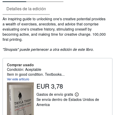
Detalles de la edición
Sinopsis
An inspiring guide to unlocking one's creative potential provides
a wealth of exercises, anecdotes, and advice that comprise
evaluating one's creative history, stimulating oneself by
becoming active, and making time for creative change. 100,000
first printing.
"Sinopsis" puede pertenecer a otra edición de este libro.
Comprar usado
Condición: Aceptable
Item in good condition. Textbooks...
Ver este artículo
EUR 3,78
Gastos de envío gratis
M
Se envía dentro de Estados Unidos de
á
s
America
i
n