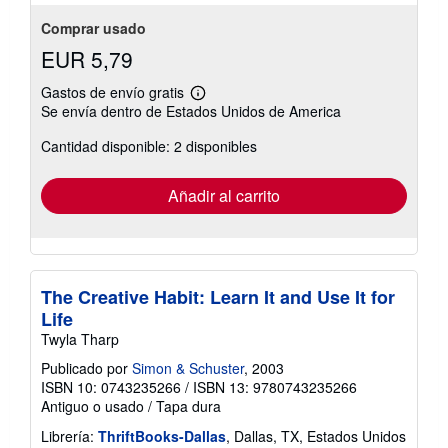
Comprar usado
EUR 5,79
Gastos de envío gratis
Más
Se envía dentro de Estados Unidos de America
información
sobre
Cantidad disponible: 2 disponibles
las
tarifas
de
envío
Añadir al carrito
The Creative Habit: Learn It and Use It for
Life
Twyla Tharp
Publicado por
Simon & Schuster
, 2003
ISBN 10: 0743235266
/
ISBN 13: 9780743235266
Antiguo o usado
/
Tapa dura
Librería:
ThriftBooks-Dallas
, Dallas, TX, Estados Unidos