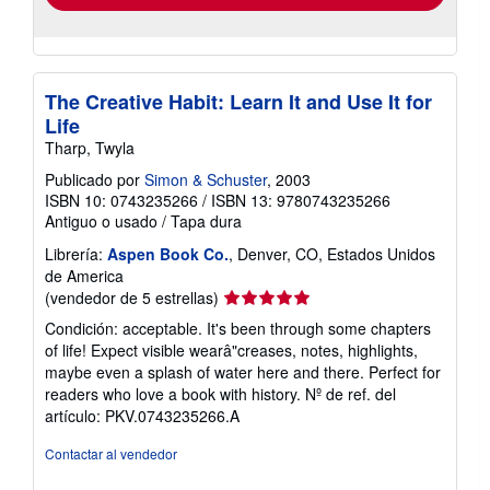
The Creative Habit: Learn It and Use It for
Life
Tharp, Twyla
Publicado por
Simon & Schuster
, 2003
ISBN 10: 0743235266
/
ISBN 13: 9780743235266
Antiguo o usado
/
Tapa dura
Librería:
Aspen Book Co.
, Denver, CO, Estados Unidos
de America
Calificación
(vendedor de 5 estrellas)
del
Condición: acceptable. It's been through some chapters
vendedor:
of life! Expect visible wearâ"creases, notes, highlights,
5
maybe even a splash of water here and there. Perfect for
de
readers who love a book with history.
Nº de ref. del
5
artículo: PKV.0743235266.A
estrellas
Contactar al vendedor