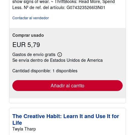
show signs of wear. ~ ThriftBooks: Read More, Spend
de
Less.
Nº de ref. del artículo: G0743235266I3N01
5
estrellas
Contactar al vendedor
Comprar usado
EUR 5,79
Gastos de envío gratis
Más
Se envía dentro de Estados Unidos de America
información
sobre
Cantidad disponible: 1 disponibles
las
tarifas
de
envío
Añadir al carrito
The Creative Habit: Learn It and Use It for
Life
Twyla Tharp