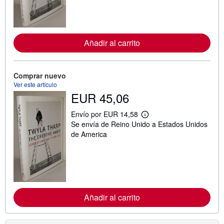
f
o
r
m
a
c
Añadir al carrito
i
ó
n
s
Comprar nuevo
o
b
Ver este artículo
r
EUR 45,06
e
l
Envío por EUR 14,58
a
M
s
Se envía de Reino Unido a Estados Unidos
á
t
s
de America
a
i
r
n
i
f
f
o
a
r
s
m
d
a
e
c
e
Añadir al carrito
i
n
ó
v
n
í
s