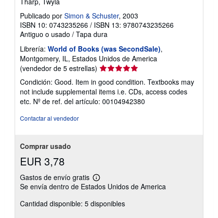
Tharp, Twyla
Publicado por
Simon & Schuster
, 2003
ISBN 10: 0743235266
/
ISBN 13: 9780743235266
Antiguo o usado
/
Tapa dura
Librería:
World of Books (was SecondSale)
,
Montgomery, IL, Estados Unidos de America
Calificación
(vendedor de 5 estrellas)
del
Condición: Good. Item in good condition. Textbooks may
vendedor:
not include supplemental items i.e. CDs, access codes
5
etc.
Nº de ref. del artículo: 00104942380
de
5
Contactar al vendedor
estrellas
Comprar usado
EUR 3,78
Gastos de envío gratis
Más
Se envía dentro de Estados Unidos de America
información
sobre
Cantidad disponible: 5 disponibles
las
tarifas
de