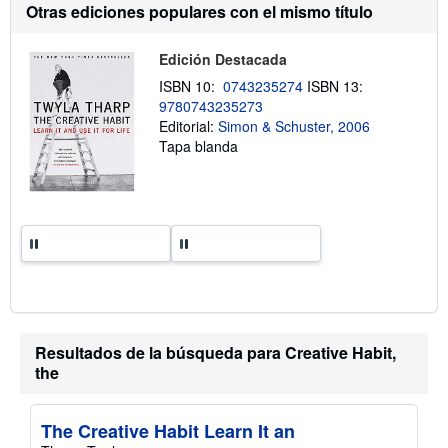
o
Otras ediciones populares con el mismo título
o
b
r
Edición Destacada
e
l
ISBN 10:
0743235274
ISBN 13:
a
s
9780743235273
t
Editorial:
Simon & Schuster, 2006
a
Tapa blanda
r
i
f
a
s
d
e
e
n
v
í
o
Resultados de la búsqueda para Creative Habit,
the
The Creative Habit Learn It an