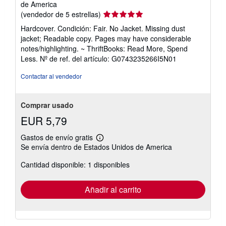
de America
Calificación
(vendedor de 5 estrellas)
del
Hardcover. Condición: Fair. No Jacket. Missing dust
vendedor:
jacket; Readable copy. Pages may have considerable
5
notes/highlighting. ~ ThriftBooks: Read More, Spend
de
Less.
Nº de ref. del artículo: G0743235266I5N01
5
estrellas
Contactar al vendedor
Comprar usado
EUR 5,79
Gastos de envío gratis
Más
Se envía dentro de Estados Unidos de America
información
sobre
Cantidad disponible: 1 disponibles
las
tarifas
de
envío
Añadir al carrito