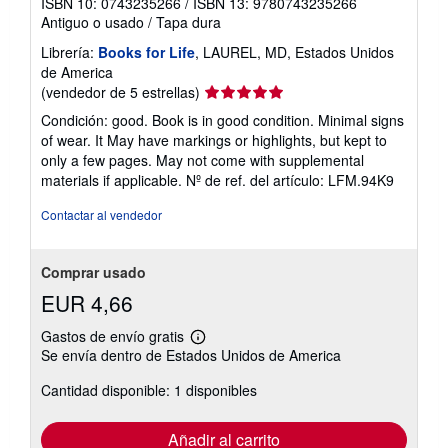
ISBN 10: 0743235266
/
ISBN 13: 9780743235266
Antiguo o usado
/
Tapa dura
Librería:
Books for Life
, LAUREL, MD, Estados Unidos
de America
Calificación
(vendedor de 5 estrellas)
del
Condición: good. Book is in good condition. Minimal signs
vendedor:
of wear. It May have markings or highlights, but kept to
5
only a few pages. May not come with supplemental
de
materials if applicable.
Nº de ref. del artículo: LFM.94K9
5
estrellas
Contactar al vendedor
Comprar usado
EUR 4,66
Gastos de envío gratis
Más
Se envía dentro de Estados Unidos de America
información
sobre
Cantidad disponible: 1 disponibles
las
tarifas
de
envío
Añadir al carrito