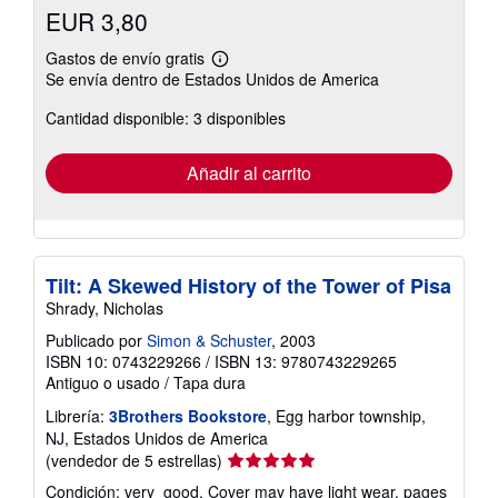
EUR 3,80
Gastos de envío gratis
Más
Se envía dentro de Estados Unidos de America
información
sobre
Cantidad disponible: 3 disponibles
las
tarifas
de
envío
Añadir al carrito
Tilt: A Skewed History of the Tower of Pisa
Shrady, Nicholas
Publicado por
Simon & Schuster
, 2003
ISBN 10: 0743229266
/
ISBN 13: 9780743229265
Antiguo o usado
/
Tapa dura
Librería:
3Brothers Bookstore
, Egg harbor township,
NJ, Estados Unidos de America
Calificación
(vendedor de 5 estrellas)
del
Condición: very_good. Cover may have light wear, pages