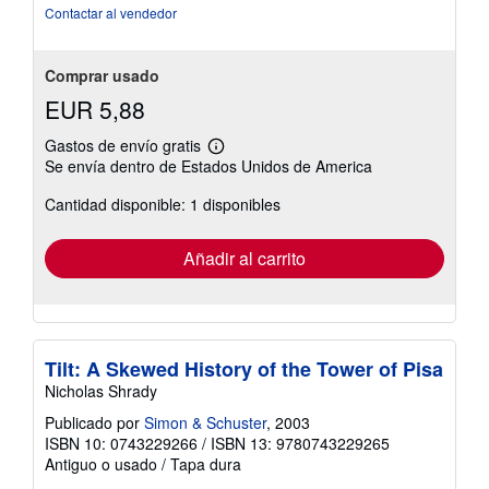
estrellas
Contactar al vendedor
Comprar usado
EUR 5,88
Gastos de envío gratis
Más
Se envía dentro de Estados Unidos de America
información
sobre
Cantidad disponible: 1 disponibles
las
tarifas
de
envío
Añadir al carrito
Tilt: A Skewed History of the Tower of Pisa
Nicholas Shrady
Publicado por
Simon & Schuster
, 2003
ISBN 10: 0743229266
/
ISBN 13: 9780743229265
Antiguo o usado
/
Tapa dura