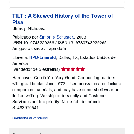
TILT : A Skewed History of the Tower of
Pisa
Shrady, Nicholas.
Publicado por
Simon & Schuster,
, 2003
ISBN 10: 0743229266
/
ISBN 13: 9780743229265
Antiguo o usado
/
Tapa dura
Librería:
HPB-Emerald
, Dallas, TX, Estados Unidos de
America
Calificación
(vendedor de 5 estrellas)
del
Hardcover. Condición: Very Good. Connecting readers
vendedor:
with great books since 1972! Used books may not include
5
companion materials, and may have some shelf wear or
de
limited writing. We ship orders daily and Customer
5
Service is our top priority!
Nº de ref. del artículo:
estrellas
S_463970541
Contactar al vendedor