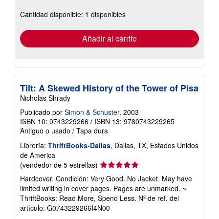
sobre
Cantidad disponible: 1 disponibles
las
tarifas
de
envío
Añadir al carrito
Tilt: A Skewed History of the Tower of Pisa
Nicholas Shrady
Publicado por
Simon & Schuster
, 2003
ISBN 10: 0743229266
/
ISBN 13: 9780743229265
Antiguo o usado
/
Tapa dura
Librería:
ThriftBooks-Dallas
, Dallas, TX, Estados Unidos
de America
Calificación
(vendedor de 5 estrellas)
del
Hardcover. Condición: Very Good. No Jacket. May have
vendedor:
limited writing in cover pages. Pages are unmarked. ~
5
ThriftBooks: Read More, Spend Less.
Nº de ref. del
de
artículo: G0743229266I4N00
5