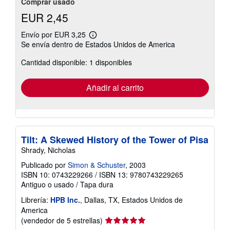
Comprar usado
EUR 2,45
Envío por EUR 3,25
Más
Se envía dentro de Estados Unidos de America
información
sobre
Cantidad disponible: 1 disponibles
las
tarifas
de
envío
Añadir al carrito
Tilt: A Skewed History of the Tower of Pisa
Shrady, Nicholas
Publicado por
Simon & Schuster
, 2003
ISBN 10: 0743229266
/
ISBN 13: 9780743229265
Antiguo o usado
/
Tapa dura
Librería:
HPB Inc.
, Dallas, TX, Estados Unidos de
America
Calificación
(vendedor de 5 estrellas)