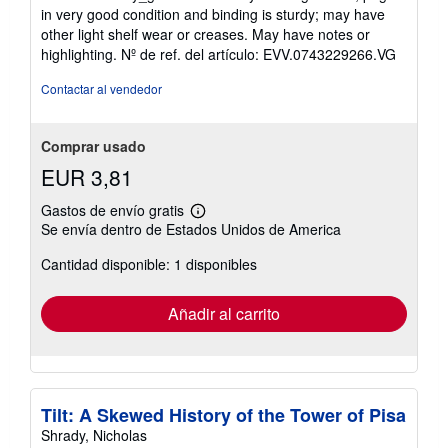
vendedor:
in very good condition and binding is sturdy; may have
5
other light shelf wear or creases. May have notes or
de
highlighting.
Nº de ref. del artículo: EVV.0743229266.VG
5
estrellas
Contactar al vendedor
Comprar usado
EUR 3,81
Gastos de envío gratis
Más
Se envía dentro de Estados Unidos de America
información
sobre
Cantidad disponible: 1 disponibles
las
tarifas
de
envío
Añadir al carrito
Tilt: A Skewed History of the Tower of Pisa
Shrady, Nicholas