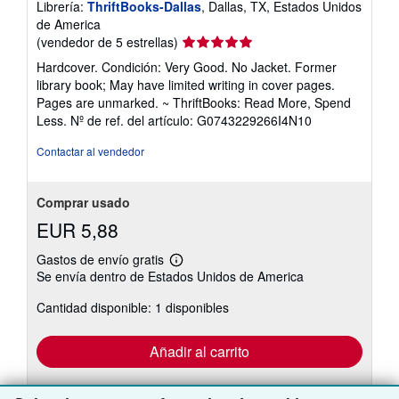
Librería:
ThriftBooks-Dallas
, Dallas, TX, Estados Unidos
de America
Calificación
(vendedor de 5 estrellas)
del
Hardcover. Condición: Very Good. No Jacket. Former
vendedor:
library book; May have limited writing in cover pages.
5
Pages are unmarked. ~ ThriftBooks: Read More, Spend
de
Less.
Nº de ref. del artículo: G0743229266I4N10
5
estrellas
Contactar al vendedor
Comprar usado
EUR 5,88
Gastos de envío gratis
Más
Se envía dentro de Estados Unidos de America
información
sobre
Cantidad disponible: 1 disponibles
las
tarifas
de
envío
Añadir al carrito