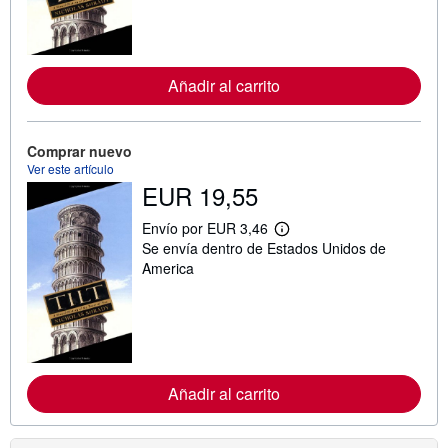
f
o
r
m
a
c
Añadir al carrito
i
ó
n
s
Comprar nuevo
o
Ver este artículo
b
r
EUR 19,55
e
l
Envío por EUR 3,46
a
M
s
Se envía dentro de Estados Unidos de
á
t
s
America
a
i
r
n
i
f
f
o
a
r
s
m
d
a
e
c
Añadir al carrito
e
i
n
ó
v
n
í
s