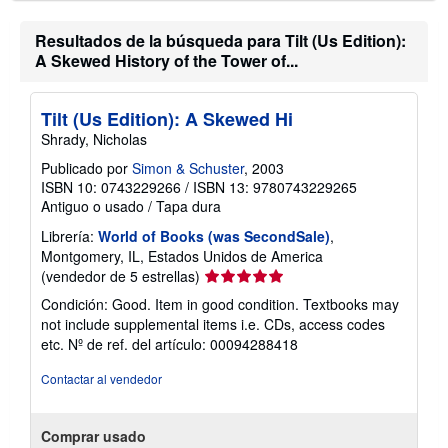
Resultados de la búsqueda para Tilt (Us Edition):
A Skewed History of the Tower of...
Tilt (Us Edition): A Skewed Hi
Shrady, Nicholas
Publicado por
Simon & Schuster
, 2003
ISBN 10: 0743229266
/
ISBN 13: 9780743229265
Antiguo o usado
/
Tapa dura
Librería:
World of Books (was SecondSale)
,
Montgomery, IL, Estados Unidos de America
Calificación
(vendedor de 5 estrellas)
del
Condición: Good. Item in good condition. Textbooks may
vendedor:
not include supplemental items i.e. CDs, access codes
5
etc.
Nº de ref. del artículo: 00094288418
de
5
Contactar al vendedor
estrellas
Comprar usado