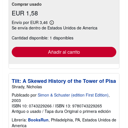
Comprar usado
EUR 1,58
Envío por EUR 3,46
Más
Se envía dentro de Estados Unidos de America
información
sobre
Cantidad disponible: 1 disponibles
las
tarifas
de
envío
Añadir al carrito
Tilt: A Skewed History of the Tower of Pisa
Shrady, Nicholas
Publicado por
Simon & Schuster (edition First Edition)
,
2003
ISBN 10: 0743229266
/
ISBN 13: 9780743229265
Antiguo o usado
/
Tapa dura
Original o primera edición
Librería:
BooksRun
, Philadelphia, PA, Estados Unidos de
America