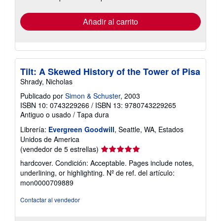
tarifas
de
envío
Añadir al carrito
Tilt: A Skewed History of the Tower of Pisa
Shrady, Nicholas
Publicado por
Simon & Schuster
, 2003
ISBN 10: 0743229266
/
ISBN 13: 9780743229265
Antiguo o usado
/
Tapa dura
Librería:
Evergreen Goodwill
, Seattle, WA, Estados
Unidos de America
Calificación
(vendedor de 5 estrellas)
del
hardcover. Condición: Acceptable. Pages include notes,
vendedor:
underlining, or highlighting.
Nº de ref. del artículo:
5
mon0000709889
de
5
Contactar al vendedor
estrellas