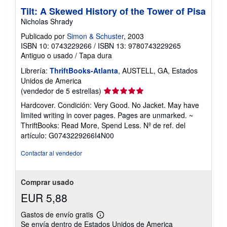
Tilt: A Skewed History of the Tower of Pisa
Nicholas Shrady
Publicado por
Simon & Schuster
, 2003
ISBN 10: 0743229266
/
ISBN 13: 9780743229265
Antiguo o usado
/
Tapa dura
Librería:
ThriftBooks-Atlanta
, AUSTELL, GA, Estados
Unidos de America
Calificación
(vendedor de 5 estrellas)
del
Hardcover. Condición: Very Good. No Jacket. May have
vendedor:
limited writing in cover pages. Pages are unmarked. ~
5
ThriftBooks: Read More, Spend Less.
Nº de ref. del
de
artículo: G0743229266I4N00
5
estrellas
Contactar al vendedor
Comprar usado
EUR 5,88
Gastos de envío gratis
Más
Se envía dentro de Estados Unidos de America
información