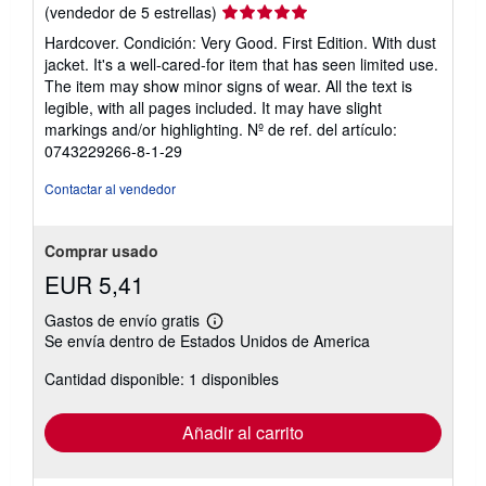
Calificación
(vendedor de 5 estrellas)
del
Hardcover. Condición: Very Good. First Edition. With dust
vendedor:
jacket. It's a well-cared-for item that has seen limited use.
5
The item may show minor signs of wear. All the text is
de
legible, with all pages included. It may have slight
5
markings and/or highlighting.
Nº de ref. del artículo:
estrellas
0743229266-8-1-29
Contactar al vendedor
Comprar usado
EUR 5,41
Gastos de envío gratis
Más
Se envía dentro de Estados Unidos de America
información
sobre
Cantidad disponible: 1 disponibles
las
tarifas
de
envío
Añadir al carrito