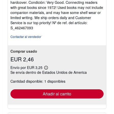
del
hardcover. Condición: Very Good. Connecting readers
vendedor:
with great books since 1972! Used books may not include
5
companion materials, and may have some shelf wear or
de
limited writing. We ship orders daily and Customer
5
Service is our top priority!
Nº de ref. del artículo:
estrellas
S_462467093
Contactar al vendedor
Comprar usado
EUR 2,46
Envío por EUR 3,25
Más
Se envía dentro de Estados Unidos de America
información
sobre
Cantidad disponible: 1 disponibles
las
tarifas
de
envío
Añadir al carrito