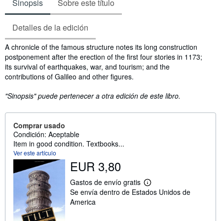
Sinopsis
Sobre este título
Detalles de la edición
Sinopsis
A chronicle of the famous structure notes its long construction
postponement after the erection of the first four stories in 1173;
its survival of earthquakes, war, and tourism; and the
contributions of Galileo and other figures.
"Sinopsis" puede pertenecer a otra edición de este libro.
Comprar usado
Condición: Aceptable
Item in good condition. Textbooks...
Ver este artículo
EUR 3,80
Gastos de envío gratis
M
Se envía dentro de Estados Unidos de
á
s
America
i
n