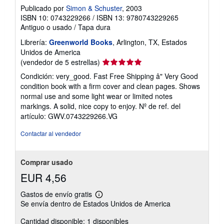
Publicado por
Simon & Schuster
, 2003
ISBN 10: 0743229266
/
ISBN 13: 9780743229265
Antiguo o usado
/
Tapa dura
Librería:
Greenworld Books
, Arlington, TX, Estados
Unidos de America
Calificación
(vendedor de 5 estrellas)
del
Condición: very_good. Fast Free Shipping â" Very Good
vendedor:
condition book with a firm cover and clean pages. Shows
5
normal use and some light wear or limited notes
de
markings. A solid, nice copy to enjoy.
Nº de ref. del
5
artículo: GWV.0743229266.VG
estrellas
Contactar al vendedor
Comprar usado
EUR 4,56
Gastos de envío gratis
Más
Se envía dentro de Estados Unidos de America
información
sobre
Cantidad disponible: 1 disponibles
las