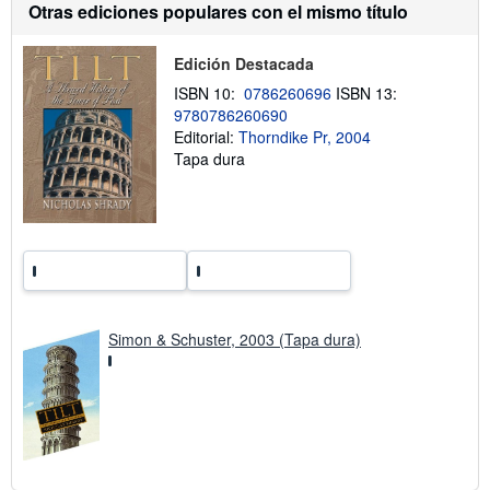
o
Otras ediciones populares con el mismo título
o
b
r
Edición Destacada
e
l
ISBN 10:
0786260696
ISBN 13:
a
9780786260690
s
t
Editorial:
Thorndike Pr, 2004
a
Tapa dura
r
i
f
a
s
d
e
e
n
v
í
Simon & Schuster, 2003 (Tapa dura)
o