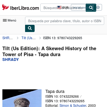
Pasar al contenido principal
IberLibro.com
EUR
Iniciar sesión
Preferencias
de
compra
Menú
del
sitio.
SHRADY
Tilt (Us Edition): A Skewed History of the Tower of Pisa
ISBN 13: 9780743229265
Mi cuenta
Consultar mis pedidos
Tilt (Us Edition): A Skewed History of the
Tower of Pisa - Tapa dura
Búsqueda avanzada
SHRADY
Colecciones
Libros antiguos
Arte y coleccionismo
Vendedores
Tapa dura
ISBN 10: 0743229266
Comenzar a vender
ISBN 13: 9780743229265
Ayuda
Editorial:
Simon & Schuster
,
2003