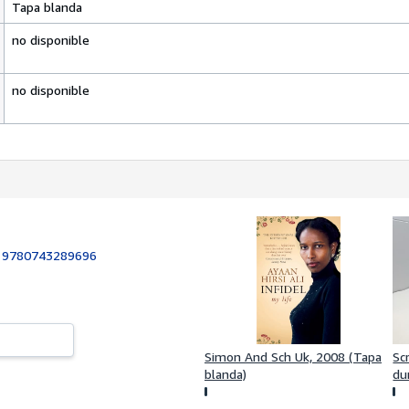
Tapa blanda
no disponible
no disponible
:
9780743289696
Sc
Simon And Sch Uk, 2008 (Tapa
du
blanda)