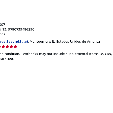
2007
N 13: 9780739486290
nda
was SecondSale)
, Montgomery, IL, Estados Unidos de America
lificación
el
od condition. Textbooks may not include supplemental items i.e. CDs, 
endedor:
103871690
e
strellas