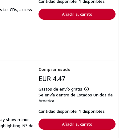
Cantidad disponible: 1 disponibles
de
envío
 i.e. CDs, access
Añadir al carrito
Comprar usado
EUR 4,47
Gastos de envío gratis
Más
Se envía dentro de Estados Unidos de
información
sobre
America
las
tarifas
Cantidad disponible: 1 disponibles
de
envío
 may show minor
Añadir al carrito
ighlighting.
Nº de