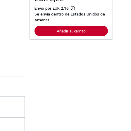
Envío por EUR 2,16
M
Se envía dentro de Estados Unidos de
á
s
America
i
n
Añadir al carrito
f
o
r
m
a
c
i
ó
n
s
o
b
r
e
l
a
s
t
a
r
i
f
a