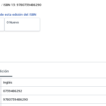
ISBN 13: 9780739486290
 de esta edición del ISBN
0 Nuevo
dición
Inglés
0739486292
9780739486290