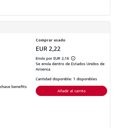
Comprar usado
EUR 2,22
Envío por EUR 2,16
Más
Se envía dentro de Estados Unidos de
información
sobre
America
las
tarifas
Cantidad disponible: 1 disponibles
de
envío
rchase benefits
Añadir al carrito