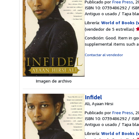
Publicado por
Free Press
, 
ISBN 10: 0739486292
/
ISB
Antiguo o usado
/
Tapa bla
Librería:
World of Books (
Ca
(vendedor de 5 estrellas)
d
Condición: Good. Item in go
v
supplemental items such as
5
d
Contactar al vendedor
5
e
Imagen de archivo
Infidel
Ali, Ayaan Hirsi
Publicado por
Free Press
, 
ISBN 10: 0739486292
/
ISB
Antiguo o usado
/
Tapa bla
Librería:
World of Books (