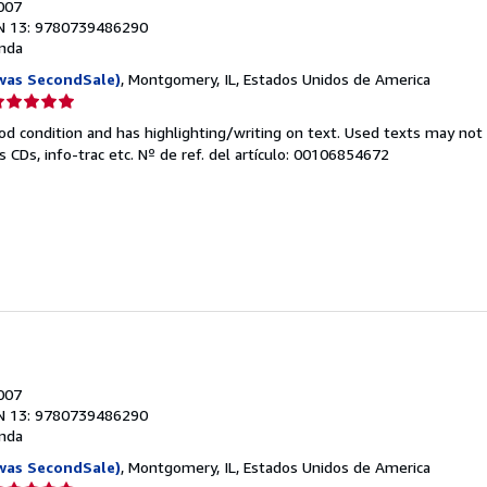
2007
N 13: 9780739486290
nda
was SecondSale)
, Montgomery, IL, Estados Unidos de America
lificación
el
od condition and has highlighting/writing on text. Used texts may not
endedor:
 CDs, info-trac etc.
Nº de ref. del artículo: 00106854672
e
strellas
2007
N 13: 9780739486290
nda
was SecondSale)
, Montgomery, IL, Estados Unidos de America