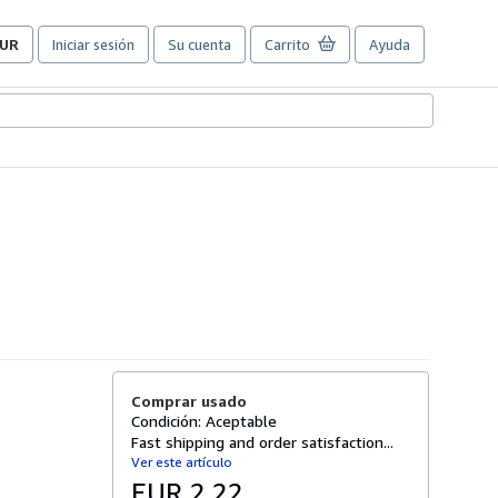
UR
Iniciar sesión
Su cuenta
Carrito
Ayuda
referencias
e
ompra
el
itio.
Comprar usado
Condición: Aceptable
Fast shipping and order satisfaction...
Ver este artículo
EUR 2,22