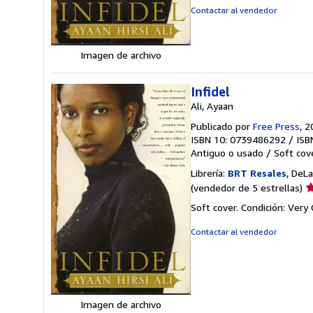
5
Contactar al vendedor
e
Imagen de archivo
Infidel
Ali, Ayaan
Publicado por
Free Press
, 
ISBN 10: 0739486292
/
ISB
Antiguo o usado
/
Soft cov
Librería:
BRT Resales
, DeL
Ca
(vendedor de 5 estrellas)
d
Soft cover. Condición: Very
v
5
Contactar al vendedor
d
5
e
Imagen de archivo