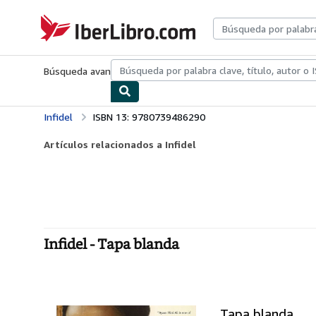
Pasar al contenido principal
IberLibro.com
Búsqueda avanzada
Colecciones
Libros antiguos
Arte y colecc
Infidel
ISBN 13: 9780739486290
Artículos relacionados a Infidel
Infidel - Tapa blanda
Tapa blanda