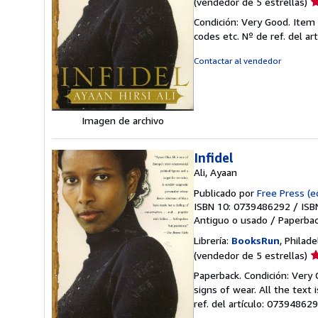
Ca
(vendedor de 5 estrellas)
d
Condición: Very Good. Item
v
codes etc.
Nº de ref. del a
5
d
Contactar al vendedor
5
e
Imagen de archivo
Infidel
Ali, Ayaan
Publicado por
Free Press (ed
ISBN 10: 0739486292
/
ISB
Antiguo o usado
/
Paperba
Librería:
BooksRun
, Philad
Ca
(vendedor de 5 estrellas)
d
Paperback. Condición: Very
v
signs of wear. All the text 
5
ref. del artículo: 07394862
d