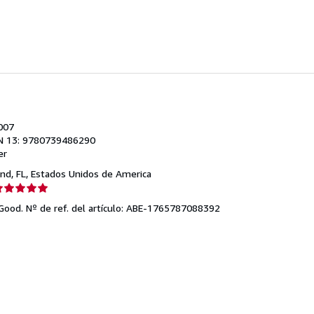
strellas
2007
N 13: 9780739486290
er
and, FL, Estados Unidos de America
lificación
el
 Good.
Nº de ref. del artículo: ABE-1765787088392
endedor:
e
strellas