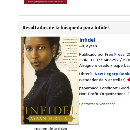
Resultados de la búsqueda para Infidel
Infidel
Ali, Ayaan
Publicado por
Free Press
, 
ISBN 10: 0739486292
/
ISB
Antiguo o usado
/
paperba
Librería:
New Legacy Book
Ca
(vendedor de 5 estrellas)
d
paperback. Condición: Good.
v
Non-Profit Organizations, Fi
5
d
Contactar al vendedor
5
e
Imagen de archivo