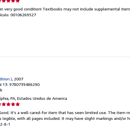
lificación
el
 in very good condition! Textbooks may not include supplemental items
endedor:
rtículo: 00106269527
e
strellas
ition )
, 2007
N 13: 9780739486290
ck
elphia, PA, Estados Unidos de America
lificación
el
 Good. It's a well-cared-for item that has seen limited use. The item
endedor:
is legible, with all pages included. It may have slight markings and/or h
92-8-1
e