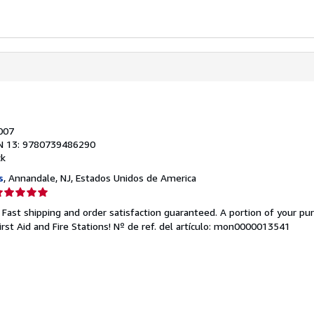
2007
N 13: 9780739486290
ck
s
, Annandale, NJ, Estados Unidos de America
lificación
el
 Fast shipping and order satisfaction guaranteed. A portion of your pu
endedor:
rst Aid and Fire Stations!
Nº de ref. del artículo: mon0000013541
e
strellas