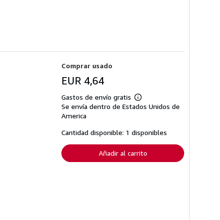
Comprar usado
EUR 4,64
Gastos de envío gratis
Más
Se envía dentro de Estados Unidos de
información
sobre
America
las
tarifas
Cantidad disponible: 1 disponibles
de
envío
Añadir al carrito