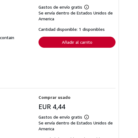
Gastos de envío gratis
Más
Se envía dentro de Estados Unidos de
información
sobre
America
las
tarifas
Cantidad disponible: 1 disponibles
de
envío
 contain
Añadir al carrito
Comprar usado
EUR 4,44
Gastos de envío gratis
Más
Se envía dentro de Estados Unidos de
información
sobre
America
las
tarifas