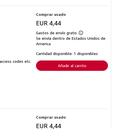
Comprar usado
EUR 4,44
Gastos de envío gratis
Más
Se envía dentro de Estados Unidos de
información
sobre
America
las
tarifas
Cantidad disponible: 1 disponibles
de
envío
access codes etc.
Añadir al carrito
Comprar usado
EUR 4,44