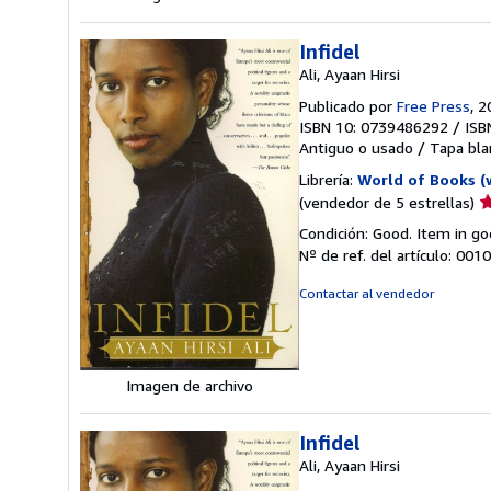
Infidel
Ali, Ayaan Hirsi
Publicado por
Free Press
, 
ISBN 10: 0739486292
/
ISB
Antiguo o usado
/
Tapa bla
Librería:
World of Books (
Ca
(vendedor de 5 estrellas)
d
Condición: Good. Item in go
v
Nº de ref. del artículo: 00
5
d
Contactar al vendedor
5
e
Imagen de archivo
Infidel
Ali, Ayaan Hirsi