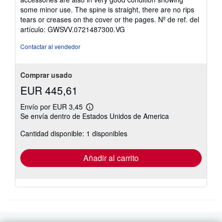
5
some minor use. The spine is straight, there are no rips
estrellas
tears or creases on the cover or the pages.
Nº de ref. del
artículo: GWSVV.0721487300.VG
Contactar al vendedor
Comprar usado
EUR 445,61
Envío por EUR 3,45
Más
Se envía dentro de Estados Unidos de America
información
sobre
Cantidad disponible: 1 disponibles
las
tarifas
de
envío
Añadir al carrito