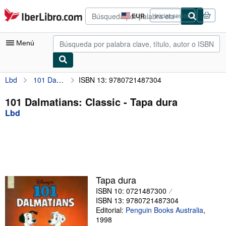
Pasar al contenido principal
IberLibro.com
EUR
Iniciar sesión
Preferencias
de
compra
Menú
del
sitio.
Lbd
101 Dalmatians: Classic
ISBN 13: 9780721487304
Mi cuenta
Consultar mis pedidos
101 Dalmatians: Classic - Tapa dura
Lbd
Búsqueda avanzada
Colecciones
Libros antiguos
Arte y coleccionismo
Tapa dura
Vendedores
ISBN 10: 0721487300
ISBN 13: 9780721487304
Comenzar a vender
Editorial:
Penguin Books Australia
,
1998
Ayuda