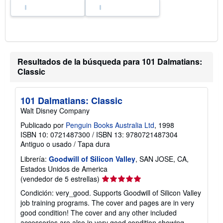
e
e
n
v
í
o
Resultados de la búsqueda para 101 Dalmatians:
Classic
101 Dalmatians: Classic
Walt Disney Company
Publicado por
Penguin Books Australia Ltd
, 1998
ISBN 10: 0721487300
/
ISBN 13: 9780721487304
Antiguo o usado
/
Tapa dura
Librería:
Goodwill of Silicon Valley
, SAN JOSE, CA,
Estados Unidos de America
Calificación
(vendedor de 5 estrellas)
del
Condición: very_good. Supports Goodwill of Silicon Valley
vendedor:
job training programs. The cover and pages are in very
5
good condition! The cover and any other included
de
accessories are also in very good condition showing