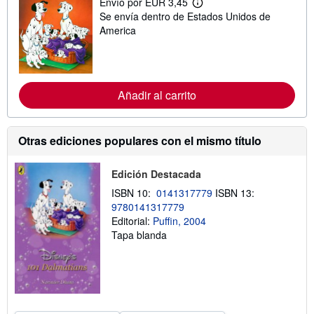
Envío por EUR 3,45
M
Se envía dentro de Estados Unidos de
á
s
America
i
n
f
o
r
m
Añadir al carrito
a
c
i
ó
Otras ediciones populares con el mismo título
n
s
o
Edición Destacada
b
r
ISBN 10:
0141317779
ISBN 13:
e
9780141317779
l
a
Editorial:
Puffin, 2004
s
Tapa blanda
t
a
r
i
f
a
s
d